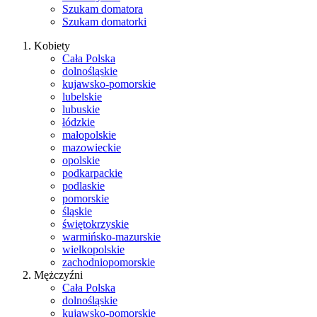
Szukam domatora
Szukam domatorki
Kobiety
Cała Polska
dolnośląskie
kujawsko-pomorskie
lubelskie
lubuskie
łódzkie
małopolskie
mazowieckie
opolskie
podkarpackie
podlaskie
pomorskie
śląskie
świętokrzyskie
warmińsko-mazurskie
wielkopolskie
zachodniopomorskie
Mężczyźni
Cała Polska
dolnośląskie
kujawsko-pomorskie