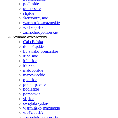
podlaskie
pomorskie
śląskie
świętokrzyskie
warmińsko-mazurskie
wielkopolskie
zachodniopomorskie
Szukam dziewczyny
Cała Polska
dolnośląskie
kujawsko-pomorskie
lubelskie
lubuskie
łódzkie
małopolskie
mazowieckie
opolskie
podkarpackie
podlaskie
pomorskie
śląskie
świętokrzyskie
warmińsko-mazurskie
wielkopolskie
zachodniopomorskie