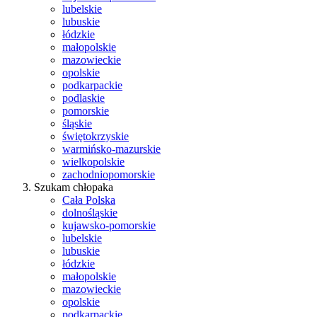
lubelskie
lubuskie
łódzkie
małopolskie
mazowieckie
opolskie
podkarpackie
podlaskie
pomorskie
śląskie
świętokrzyskie
warmińsko-mazurskie
wielkopolskie
zachodniopomorskie
Szukam chłopaka
Cała Polska
dolnośląskie
kujawsko-pomorskie
lubelskie
lubuskie
łódzkie
małopolskie
mazowieckie
opolskie
podkarpackie