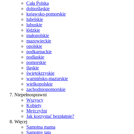
Cała Polska
dolnośląskie
kujawsko-pomorskie
lubelskie
lubuskie
łódzkie
małopolskie
mazowieckie
opolskie
podkarpackie
podlaskie
pomorskie
śląskie
świętokrzyskie
warmińsko-mazurskie
wielkopolskie
zachodniopomorskie
Niepełnosprawni
Wszyscy
Kobiety
Mężczyźni
Jak korzystać bezpłatnie?
Więcej
Samotna mama
Samotny tata