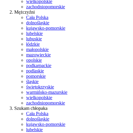
wielkopolskie
zachodniopomorskie
Mężczyźni
Cała Polska
dolnośląskie
kujawsko-pomorskie
lubelskie
lubuskie
łódzkie
małopolskie
mazowieckie
opolskie
podkarpackie
podlaskie
pomorskie
śląskie
świętokrzyskie
warmińsko-mazurskie
wielkopolskie
zachodniopomorskie
Szukam chłopaka
Cała Polska
dolnośląskie
kujawsko-pomorskie
lubelskie