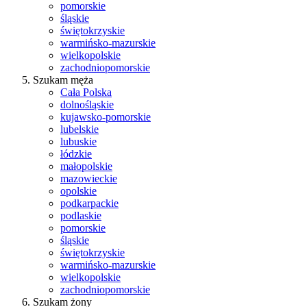
pomorskie
śląskie
świętokrzyskie
warmińsko-mazurskie
wielkopolskie
zachodniopomorskie
Szukam męża
Cała Polska
dolnośląskie
kujawsko-pomorskie
lubelskie
lubuskie
łódzkie
małopolskie
mazowieckie
opolskie
podkarpackie
podlaskie
pomorskie
śląskie
świętokrzyskie
warmińsko-mazurskie
wielkopolskie
zachodniopomorskie
Szukam żony