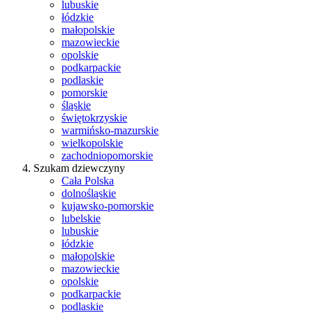
lubuskie
łódzkie
małopolskie
mazowieckie
opolskie
podkarpackie
podlaskie
pomorskie
śląskie
świętokrzyskie
warmińsko-mazurskie
wielkopolskie
zachodniopomorskie
Szukam dziewczyny
Cała Polska
dolnośląskie
kujawsko-pomorskie
lubelskie
lubuskie
łódzkie
małopolskie
mazowieckie
opolskie
podkarpackie
podlaskie