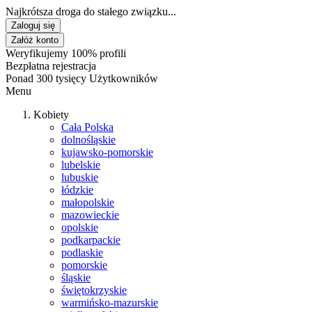
Najkrótsza droga do stałego związku...
Zaloguj się
Załóż konto
Weryfikujemy 100% profili
Bezpłatna rejestracja
Ponad 300 tysięcy Użytkowników
Menu
Kobiety
Cała Polska
dolnośląskie
kujawsko-pomorskie
lubelskie
lubuskie
łódzkie
małopolskie
mazowieckie
opolskie
podkarpackie
podlaskie
pomorskie
śląskie
świętokrzyskie
warmińsko-mazurskie