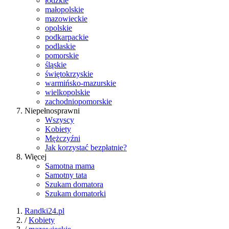
łódzkie
małopolskie
mazowieckie
opolskie
podkarpackie
podlaskie
pomorskie
śląskie
świętokrzyskie
warmińsko-mazurskie
wielkopolskie
zachodniopomorskie
Niepełnosprawni
Wszyscy
Kobiety
Mężczyźni
Jak korzystać bezpłatnie?
Więcej
Samotna mama
Samotny tata
Szukam domatora
Szukam domatorki
Randki24.pl
/
Kobiety