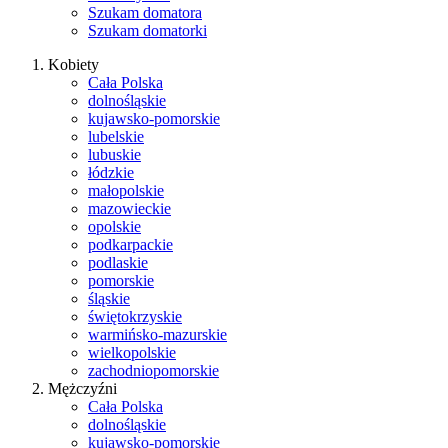
Szukam domatora
Szukam domatorki
Kobiety
Cała Polska
dolnośląskie
kujawsko-pomorskie
lubelskie
lubuskie
łódzkie
małopolskie
mazowieckie
opolskie
podkarpackie
podlaskie
pomorskie
śląskie
świętokrzyskie
warmińsko-mazurskie
wielkopolskie
zachodniopomorskie
Mężczyźni
Cała Polska
dolnośląskie
kujawsko-pomorskie