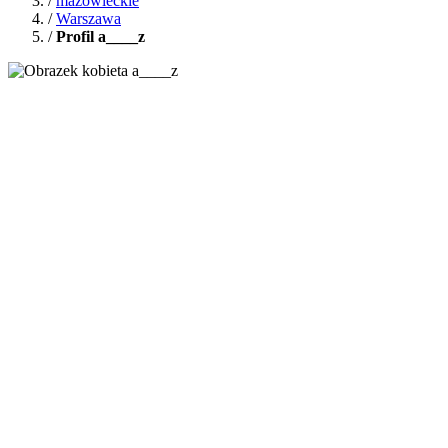
/
mazowieckie
/
Warszawa
/
Profil a____z