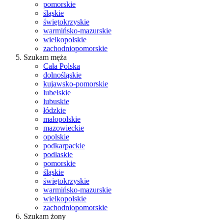
pomorskie
śląskie
świętokrzyskie
warmińsko-mazurskie
wielkopolskie
zachodniopomorskie
Szukam męża
Cała Polska
dolnośląskie
kujawsko-pomorskie
lubelskie
lubuskie
łódzkie
małopolskie
mazowieckie
opolskie
podkarpackie
podlaskie
pomorskie
śląskie
świętokrzyskie
warmińsko-mazurskie
wielkopolskie
zachodniopomorskie
Szukam żony