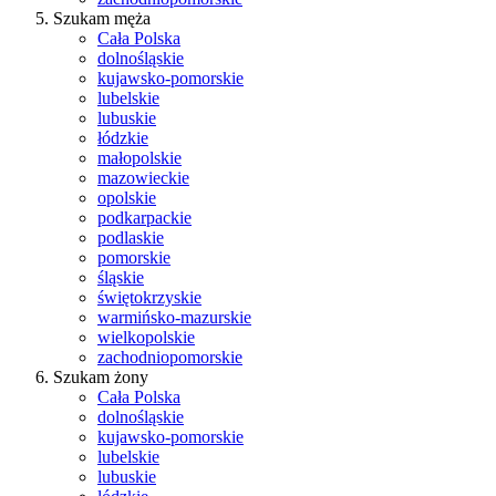
Szukam męża
Cała Polska
dolnośląskie
kujawsko-pomorskie
lubelskie
lubuskie
łódzkie
małopolskie
mazowieckie
opolskie
podkarpackie
podlaskie
pomorskie
śląskie
świętokrzyskie
warmińsko-mazurskie
wielkopolskie
zachodniopomorskie
Szukam żony
Cała Polska
dolnośląskie
kujawsko-pomorskie
lubelskie
lubuskie