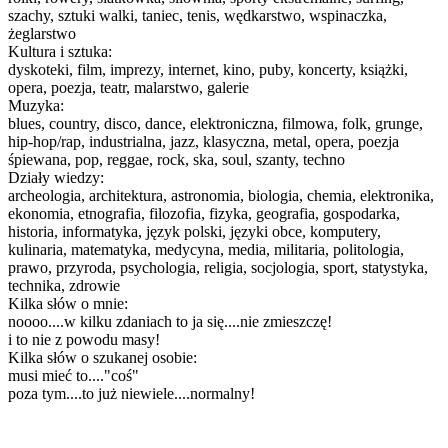
szachy, sztuki walki, taniec, tenis, wędkarstwo, wspinaczka,
żeglarstwo
Kultura i sztuka:
dyskoteki, film, imprezy, internet, kino, puby, koncerty, książki,
opera, poezja, teatr, malarstwo, galerie
Muzyka:
blues, country, disco, dance, elektroniczna, filmowa, folk, grunge,
hip-hop/rap, industrialna, jazz, klasyczna, metal, opera, poezja
śpiewana, pop, reggae, rock, ska, soul, szanty, techno
Działy wiedzy:
archeologia, architektura, astronomia, biologia, chemia, elektronika,
ekonomia, etnografia, filozofia, fizyka, geografia, gospodarka,
historia, informatyka, język polski, języki obce, komputery,
kulinaria, matematyka, medycyna, media, militaria, politologia,
prawo, przyroda, psychologia, religia, socjologia, sport, statystyka,
technika, zdrowie
Kilka słów o mnie:
noooo....w kilku zdaniach to ja się....nie zmieszczę!
i to nie z powodu masy!
Kilka słów o szukanej osobie:
musi mieć to...."coś"
poza tym....to już niewiele....normalny!