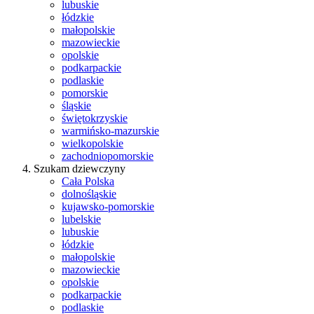
lubuskie
łódzkie
małopolskie
mazowieckie
opolskie
podkarpackie
podlaskie
pomorskie
śląskie
świętokrzyskie
warmińsko-mazurskie
wielkopolskie
zachodniopomorskie
Szukam dziewczyny
Cała Polska
dolnośląskie
kujawsko-pomorskie
lubelskie
lubuskie
łódzkie
małopolskie
mazowieckie
opolskie
podkarpackie
podlaskie