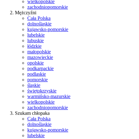
wielkopolskie
zachodniopomorskie
Mężczyźni
Cała Polska
dolnośląskie
kujawsko-pomorskie
lubelskie
lubuskie
łódzkie
małopolskie
mazowieckie
opolskie
podkarpackie
podlaskie
pomorskie
śląskie
świętokrzyskie
warmińsko-mazurskie
wielkopolskie
zachodniopomorskie
Szukam chłopaka
Cała Polska
dolnośląskie
kujawsko-pomorskie
lubelskie