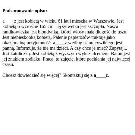
Podsumowanie opisu:
a____z jest kobietą w wieku 61 lat i mieszka w Warszawie. Jest
kobietą o wzroście 165 cm. Jej sylwetka jest szczupła. Nasza
randkowiczka jest blondynką, której włosy mają długość do uszu.
Jest niebieskooką kobietą. Palenie papierosów traktuje jako
okazjonalną przyjemność. a____z według stanu cywilnego jest
panną. Informuje, że nie ma dzieci. A czy chce je mieć? Zapytaj...
Jest katoliczką. Jest kobietą z wyższym wykształceniem. Baran jest
jej znakiem zodiaku. Praca, to zajęcie, które pochłania jej najwięcej
czasu.
Chcesz dowiedzieć się więcej? Skontaktuj się z
a____z
.