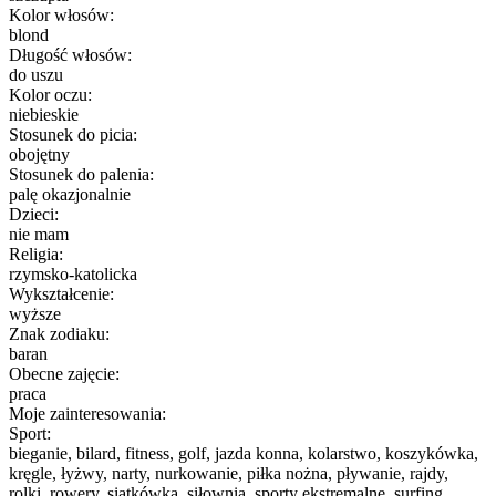
Kolor włosów:
blond
Długość włosów:
do uszu
Kolor oczu:
niebieskie
Stosunek do picia:
obojętny
Stosunek do palenia:
palę okazjonalnie
Dzieci:
nie mam
Religia:
rzymsko-katolicka
Wykształcenie:
wyższe
Znak zodiaku:
baran
Obecne zajęcie:
praca
Moje zainteresowania:
Sport:
bieganie, bilard, fitness, golf, jazda konna, kolarstwo, koszykówka,
kręgle, łyżwy, narty, nurkowanie, piłka nożna, pływanie, rajdy,
rolki, rowery, siatkówka, siłownia, sporty ekstremalne, surfing,