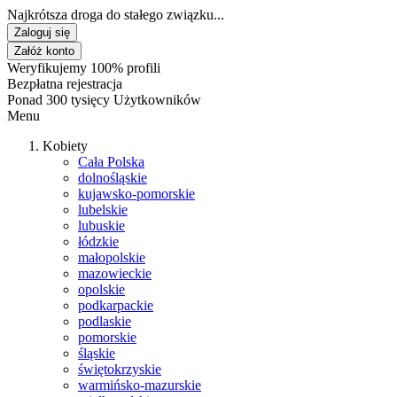
Najkrótsza droga do stałego związku...
Zaloguj się
Załóż konto
Weryfikujemy 100% profili
Bezpłatna rejestracja
Ponad 300 tysięcy Użytkowników
Menu
Kobiety
Cała Polska
dolnośląskie
kujawsko-pomorskie
lubelskie
lubuskie
łódzkie
małopolskie
mazowieckie
opolskie
podkarpackie
podlaskie
pomorskie
śląskie
świętokrzyskie
warmińsko-mazurskie