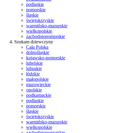
podlaskie
pomorskie
śląskie
świętokrzyskie
warmińsko-mazurskie
wielkopolskie
zachodniopomorskie
Szukam dziewczyny
Cała Polska
dolnośląskie
kujawsko-pomorskie
lubelskie
lubuskie
łódzkie
małopolskie
mazowieckie
opolskie
podkarpackie
podlaskie
pomorskie
śląskie
świętokrzyskie
warmińsko-mazurskie
wielkopolskie
zachodniopomorskie