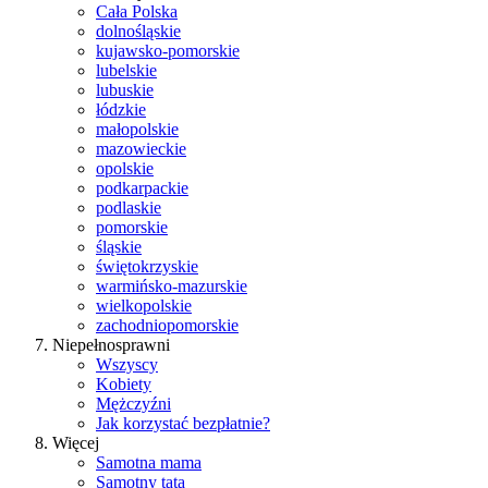
Cała Polska
dolnośląskie
kujawsko-pomorskie
lubelskie
lubuskie
łódzkie
małopolskie
mazowieckie
opolskie
podkarpackie
podlaskie
pomorskie
śląskie
świętokrzyskie
warmińsko-mazurskie
wielkopolskie
zachodniopomorskie
Niepełnosprawni
Wszyscy
Kobiety
Mężczyźni
Jak korzystać bezpłatnie?
Więcej
Samotna mama
Samotny tata