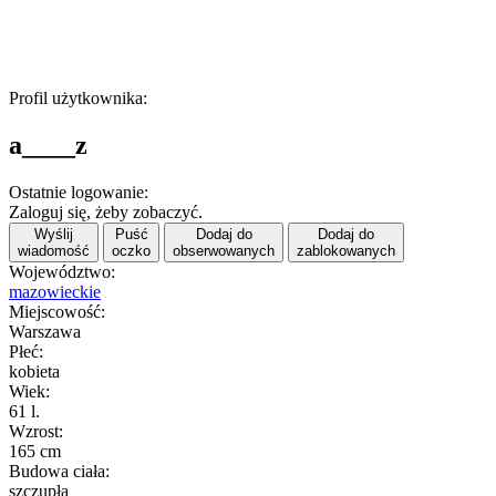
Profil użytkownika:
a____z
Ostatnie logowanie:
Zaloguj się, żeby zobaczyć.
Wyślij
Puść
Dodaj do
Dodaj do
wiadomość
oczko
obserwowanych
zablokowanych
Województwo:
mazowieckie
Miejscowość:
Warszawa
Płeć:
kobieta
Wiek:
61 l.
Wzrost:
165 cm
Budowa ciała:
szczupła