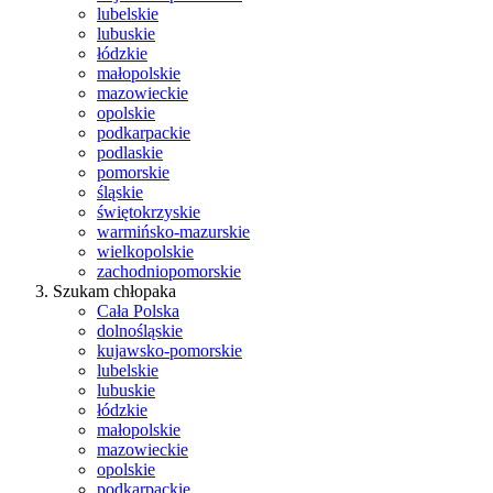
lubelskie
lubuskie
łódzkie
małopolskie
mazowieckie
opolskie
podkarpackie
podlaskie
pomorskie
śląskie
świętokrzyskie
warmińsko-mazurskie
wielkopolskie
zachodniopomorskie
Szukam chłopaka
Cała Polska
dolnośląskie
kujawsko-pomorskie
lubelskie
lubuskie
łódzkie
małopolskie
mazowieckie
opolskie
podkarpackie