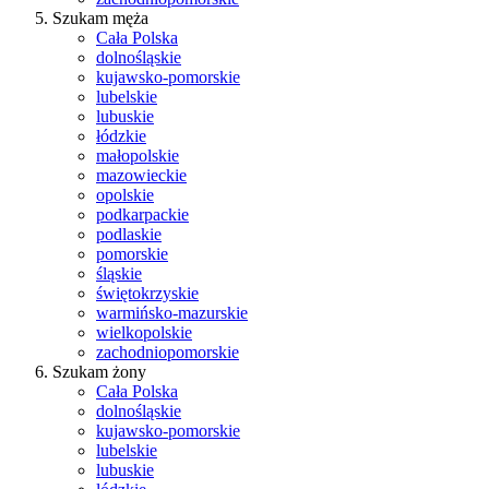
Szukam męża
Cała Polska
dolnośląskie
kujawsko-pomorskie
lubelskie
lubuskie
łódzkie
małopolskie
mazowieckie
opolskie
podkarpackie
podlaskie
pomorskie
śląskie
świętokrzyskie
warmińsko-mazurskie
wielkopolskie
zachodniopomorskie
Szukam żony
Cała Polska
dolnośląskie
kujawsko-pomorskie
lubelskie
lubuskie