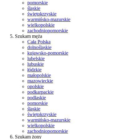
pomorskie
śląskie
świętokrzyskie
warmińsko-mazurskie
wielkopolskie
zachodniopomorskie
Szukam męża
Cała Polska
dolnośląskie
kujawsko-pomorskie
lubelskie
lubuskie
łódzkie
małopolskie
mazowieckie
opolskie
podkarpackie
podlaskie
pomorskie
śląskie
świętokrzyskie
warmińsko-mazurskie
wielkopolskie
zachodniopomorskie
Szukam żony