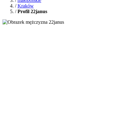
/
małopolskie
/
Kraków
/
Profil 22janus