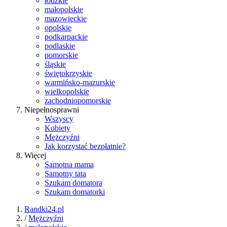
łódzkie
małopolskie
mazowieckie
opolskie
podkarpackie
podlaskie
pomorskie
śląskie
świętokrzyskie
warmińsko-mazurskie
wielkopolskie
zachodniopomorskie
Niepełnosprawni
Wszyscy
Kobiety
Mężczyźni
Jak korzystać bezpłatnie?
Więcej
Samotna mama
Samotny tata
Szukam domatora
Szukam domatorki
Randki24.pl
/
Mężczyźni