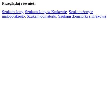
Przeglądaj również:
Szukam żony
,
Szukam żony w Krakowie
,
Szukam żony z
małopolskiego
,
Szukam domatorki
,
Szukam domatorki z Krakowa