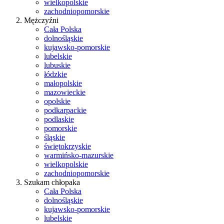
wielkopolskie
zachodniopomorskie
Mężczyźni
Cała Polska
dolnośląskie
kujawsko-pomorskie
lubelskie
lubuskie
łódzkie
małopolskie
mazowieckie
opolskie
podkarpackie
podlaskie
pomorskie
śląskie
świętokrzyskie
warmińsko-mazurskie
wielkopolskie
zachodniopomorskie
Szukam chłopaka
Cała Polska
dolnośląskie
kujawsko-pomorskie
lubelskie