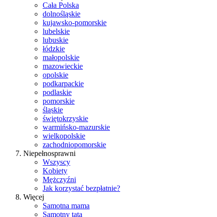
Cała Polska
dolnośląskie
kujawsko-pomorskie
lubelskie
lubuskie
łódzkie
małopolskie
mazowieckie
opolskie
podkarpackie
podlaskie
pomorskie
śląskie
świętokrzyskie
warmińsko-mazurskie
wielkopolskie
zachodniopomorskie
Niepełnosprawni
Wszyscy
Kobiety
Mężczyźni
Jak korzystać bezpłatnie?
Więcej
Samotna mama
Samotny tata