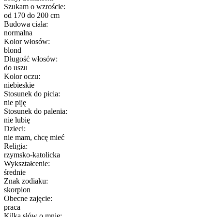
Szukam o wzroście:
od 170 do 200 cm
Budowa ciała:
normalna
Kolor włosów:
blond
Długość włosów:
do uszu
Kolor oczu:
niebieskie
Stosunek do picia:
nie piję
Stosunek do palenia:
nie lubię
Dzieci:
nie mam, chcę mieć
Religia:
rzymsko-katolicka
Wykształcenie:
średnie
Znak zodiaku:
skorpion
Obecne zajęcie:
praca
Kilka słów o mnie: