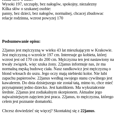
Wysoki 197, szczupły, bez nałogów, spokojny, niezalezny
Kilka słów o szukanej osobie:
panny, bez dzieci, bez nałogów, normalnej, chcacej zbudowac
relacje rodzinna, wzrost powyzej 170
Podsumowanie opisu:
22janus jest mężczyzną w wieku 43 lat mieszkającym w Krakowie.
Jest mężczyzną o wzroście 197 cm. Interesuje go kobieta, której
wzrost jest od 170 cm do 200 cm. Mężczyzna ten jest nastawiony na
trwały związek, więc szuka żony. 22janus informuje nas, że ma
normalną męską budowę ciała. Nasz randkowicz jest mężczyzną o
blond włosach do uszu. Jego oczy mają niebieski kolor. Nie lubi
zapachu papierosów. 22janus według swojego stanu cywilnego jest
kawalerem. Do dnia dzisiejszego nie został tatą, mimo to, chce mieć
przynajmniej jedno dziecko. Jest katolikiem. Ma wykształcenie
średnie. 22janus jest zodiakalnym skorpionem. Aktualne jego
najważniejszym zajęciem jest praca. 22janus, to mężczyzna, którego
celem jest poznanie domatorki.
Chcesz dowiedzieć się więcej? Skontaktuj się z
22janus
.