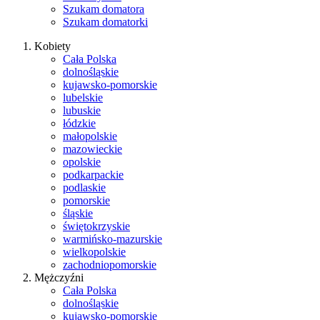
Szukam domatora
Szukam domatorki
Kobiety
Cała Polska
dolnośląskie
kujawsko-pomorskie
lubelskie
lubuskie
łódzkie
małopolskie
mazowieckie
opolskie
podkarpackie
podlaskie
pomorskie
śląskie
świętokrzyskie
warmińsko-mazurskie
wielkopolskie
zachodniopomorskie
Mężczyźni
Cała Polska
dolnośląskie
kujawsko-pomorskie