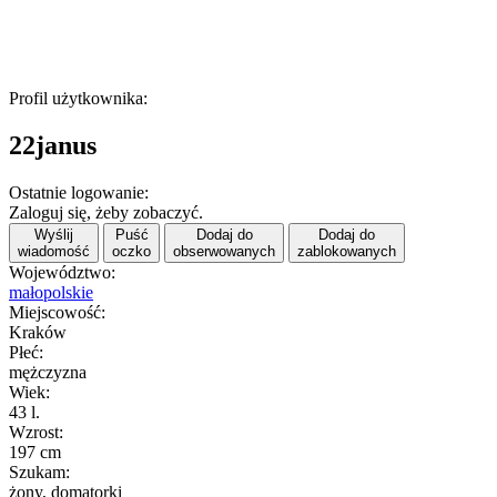
Profil użytkownika:
22janus
Ostatnie logowanie:
Zaloguj się, żeby zobaczyć.
Wyślij
Puść
Dodaj do
Dodaj do
wiadomość
oczko
obserwowanych
zablokowanych
Województwo:
małopolskie
Miejscowość:
Kraków
Płeć:
mężczyzna
Wiek:
43 l.
Wzrost:
197 cm
Szukam:
żony, domatorki