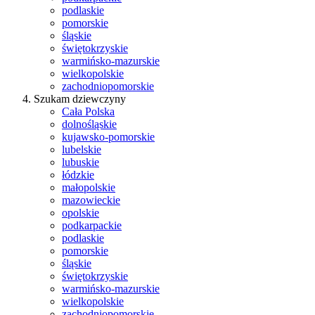
podlaskie
pomorskie
śląskie
świętokrzyskie
warmińsko-mazurskie
wielkopolskie
zachodniopomorskie
Szukam dziewczyny
Cała Polska
dolnośląskie
kujawsko-pomorskie
lubelskie
lubuskie
łódzkie
małopolskie
mazowieckie
opolskie
podkarpackie
podlaskie
pomorskie
śląskie
świętokrzyskie
warmińsko-mazurskie
wielkopolskie
zachodniopomorskie