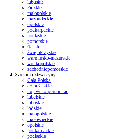
lubuskie
łódzkie
małopolskie
mazowieckie
opolskie
podkarpackie
podlaskie
pomorskie
śląskie
świętokrzyskie
warmińsko-mazurskie
wielkopolskie
zachodniopomorskie
Szukam dziewczyny
Cała Polska
dolnośląskie
kujawsko-pomorskie
lubelskie
lubuskie
łódzkie
małopolskie
mazowieckie
opolskie
podkarpackie
podlaskie