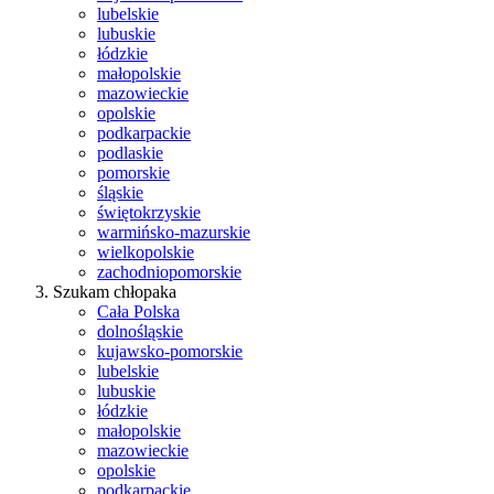
lubelskie
lubuskie
łódzkie
małopolskie
mazowieckie
opolskie
podkarpackie
podlaskie
pomorskie
śląskie
świętokrzyskie
warmińsko-mazurskie
wielkopolskie
zachodniopomorskie
Szukam chłopaka
Cała Polska
dolnośląskie
kujawsko-pomorskie
lubelskie
lubuskie
łódzkie
małopolskie
mazowieckie
opolskie
podkarpackie