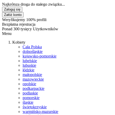
Najkrótsza droga do stałego związku...
Zaloguj się
Załóż konto
Weryfikujemy 100% profili
Bezpłatna rejestracja
Ponad 300 tysięcy Użytkowników
Menu
Kobiety
Cała Polska
dolnośląskie
kujawsko-pomorskie
lubelskie
lubuskie
łódzkie
małopolskie
mazowieckie
opolskie
podkarpackie
podlaskie
pomorskie
śląskie
świętokrzyskie
warmińsko-mazurskie