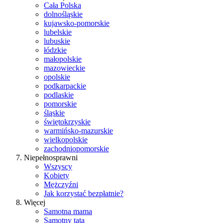
Cała Polska
dolnośląskie
kujawsko-pomorskie
lubelskie
lubuskie
łódzkie
małopolskie
mazowieckie
opolskie
podkarpackie
podlaskie
pomorskie
śląskie
świętokrzyskie
warmińsko-mazurskie
wielkopolskie
zachodniopomorskie
Niepełnosprawni
Wszyscy
Kobiety
Mężczyźni
Jak korzystać bezpłatnie?
Więcej
Samotna mama
Samotny tata