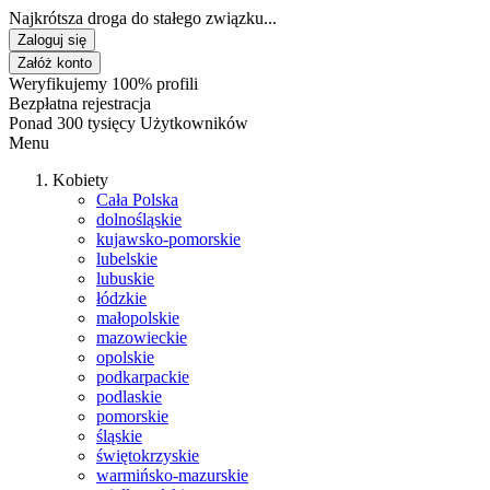
Najkrótsza droga do stałego związku...
Zaloguj się
Załóż konto
Weryfikujemy 100% profili
Bezpłatna rejestracja
Ponad 300 tysięcy Użytkowników
Menu
Kobiety
Cała Polska
dolnośląskie
kujawsko-pomorskie
lubelskie
lubuskie
łódzkie
małopolskie
mazowieckie
opolskie
podkarpackie
podlaskie
pomorskie
śląskie
świętokrzyskie
warmińsko-mazurskie