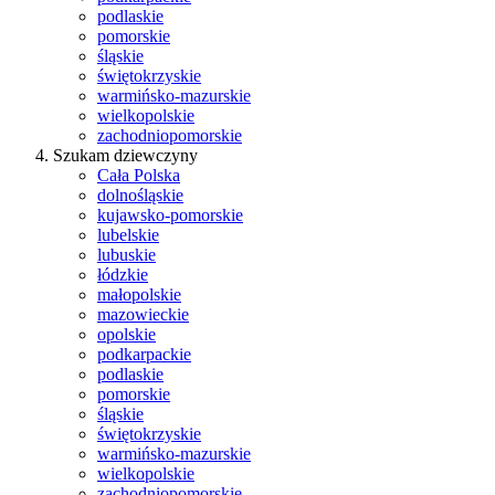
podlaskie
pomorskie
śląskie
świętokrzyskie
warmińsko-mazurskie
wielkopolskie
zachodniopomorskie
Szukam dziewczyny
Cała Polska
dolnośląskie
kujawsko-pomorskie
lubelskie
lubuskie
łódzkie
małopolskie
mazowieckie
opolskie
podkarpackie
podlaskie
pomorskie
śląskie
świętokrzyskie
warmińsko-mazurskie
wielkopolskie
zachodniopomorskie