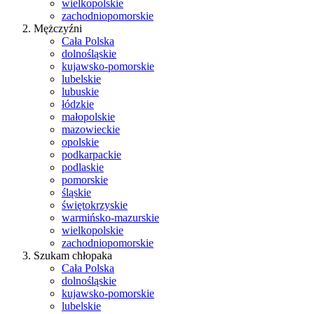
wielkopolskie
zachodniopomorskie
Mężczyźni
Cała Polska
dolnośląskie
kujawsko-pomorskie
lubelskie
lubuskie
łódzkie
małopolskie
mazowieckie
opolskie
podkarpackie
podlaskie
pomorskie
śląskie
świętokrzyskie
warmińsko-mazurskie
wielkopolskie
zachodniopomorskie
Szukam chłopaka
Cała Polska
dolnośląskie
kujawsko-pomorskie
lubelskie