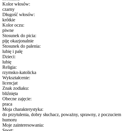
Kolor włosów:
czarny
Długość włosów:
krótkie
Kolor oczu:
piwne
Stosunek do picia:
piję okazjonalnie
Stosunek do palenia:
lubię i palę
Dzieci:
lubię
Religia:
rzymsko-katolicka
Wykształcenie:
licencjat
Znak zodiaku:
bliźnięta
Obecne zajęcie:
praca
Moja charakterystyka:
do przytulenia, dobry słuchacz, poważny, sprawny, z poczuciem
humoru
Moje zainteresowania:
Sport: