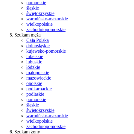
pomorskie
śląskie
świętokrzyskie
warmińsko-mazurskie
wielkopolskie
zachodniopomorskie
Szukam męża
Cała Polska
dolnośląskie
kujawsko-pomorskie
lubelskie
lubuskie
łódzkie
małopolskie
mazowieckie
opolskie
podkarpackie
podlaskie
pomorskie
śląskie
świętokrzyskie
warmińsko-mazurskie
wielkopolskie
zachodniopomorskie
Szukam żony