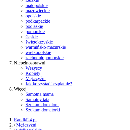
łódzkie
małopolskie
mazowieckie
opolskie
podkarpackie
podlaskie
pomorskie
śląskie
świętokrzyskie
warmińsko-mazurskie
wielkopolskie
zachodniopomorskie
Niepełnosprawni
Wszyscy
Kobiety
Mężczyźni
Jak korzystać bezpłatnie?
Więcej
Samotna mama
Samotny tata
Szukam domatora
Szukam domatorki
Randki24.pl
/
Mężczyźni