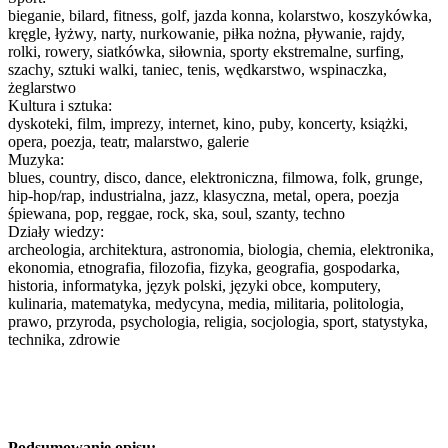
bieganie, bilard, fitness, golf, jazda konna, kolarstwo, koszykówka,
kręgle, łyżwy, narty, nurkowanie, piłka nożna, pływanie, rajdy,
rolki, rowery, siatkówka, siłownia, sporty ekstremalne, surfing,
szachy, sztuki walki, taniec, tenis, wędkarstwo, wspinaczka,
żeglarstwo
Kultura i sztuka:
dyskoteki, film, imprezy, internet, kino, puby, koncerty, książki,
opera, poezja, teatr, malarstwo, galerie
Muzyka:
blues, country, disco, dance, elektroniczna, filmowa, folk, grunge,
hip-hop/rap, industrialna, jazz, klasyczna, metal, opera, poezja
śpiewana, pop, reggae, rock, ska, soul, szanty, techno
Działy wiedzy:
archeologia, architektura, astronomia, biologia, chemia, elektronika,
ekonomia, etnografia, filozofia, fizyka, geografia, gospodarka,
historia, informatyka, język polski, języki obce, komputery,
kulinaria, matematyka, medycyna, media, militaria, politologia,
prawo, przyroda, psychologia, religia, socjologia, sport, statystyka,
technika, zdrowie
Podsumowanie opisu: