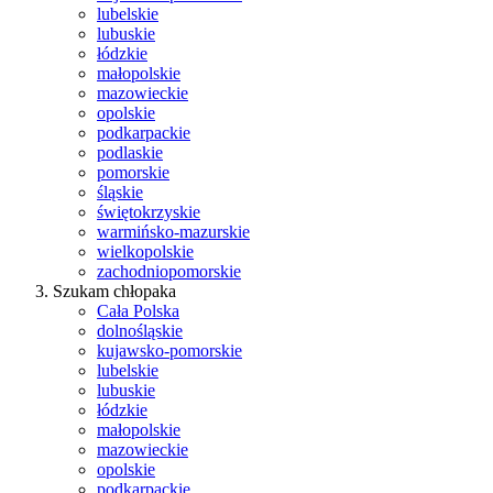
lubelskie
lubuskie
łódzkie
małopolskie
mazowieckie
opolskie
podkarpackie
podlaskie
pomorskie
śląskie
świętokrzyskie
warmińsko-mazurskie
wielkopolskie
zachodniopomorskie
Szukam chłopaka
Cała Polska
dolnośląskie
kujawsko-pomorskie
lubelskie
lubuskie
łódzkie
małopolskie
mazowieckie
opolskie
podkarpackie