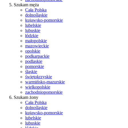
Szukam męża
Cała Polska
dolnośląskie
kujawsko-pomorskie
lubelskie
lubuskie
łódzkie
małopolskie
mazowieckie
opolskie
podkarpackie
podlaskie
pomorskie
śląskie
świętokrzyskie
warmińsko-mazurskie
wielkopolskie
zachodniopomorskie
Szukam żony
Cała Polska
dolnośląskie
kujawsko-pomorskie
lubelskie
lubuskie