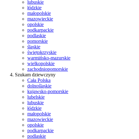
lubuskie
łódzkie
małopolskie
mazowieckie
opolskie
podkarpackie
podlaskie
pomorskie
śląskie
świętokrzyskie
warmińsko-mazurskie
wielkopolskie
zachodniopomorskie
Szukam dziewczyny
Cała Polska
dolnośląskie
kujawsko-pomorskie
lubelskie
lubuskie
łódzkie
małopolskie
mazowieckie
opolskie
podkarpackie
podlaskie