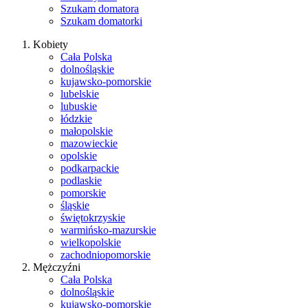
Szukam domatora
Szukam domatorki
Kobiety
Cała Polska
dolnośląskie
kujawsko-pomorskie
lubelskie
lubuskie
łódzkie
małopolskie
mazowieckie
opolskie
podkarpackie
podlaskie
pomorskie
śląskie
świętokrzyskie
warmińsko-mazurskie
wielkopolskie
zachodniopomorskie
Mężczyźni
Cała Polska
dolnośląskie
kujawsko-pomorskie