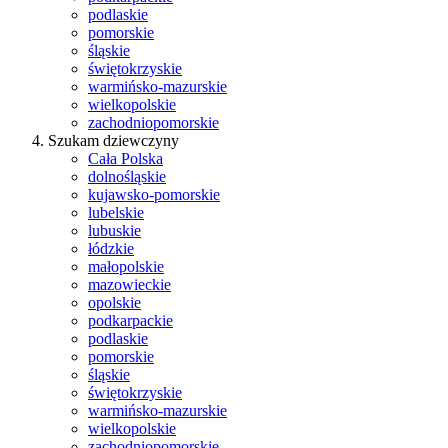
podlaskie
pomorskie
śląskie
świętokrzyskie
warmińsko-mazurskie
wielkopolskie
zachodniopomorskie
Szukam dziewczyny
Cała Polska
dolnośląskie
kujawsko-pomorskie
lubelskie
lubuskie
łódzkie
małopolskie
mazowieckie
opolskie
podkarpackie
podlaskie
pomorskie
śląskie
świętokrzyskie
warmińsko-mazurskie
wielkopolskie
zachodniopomorskie