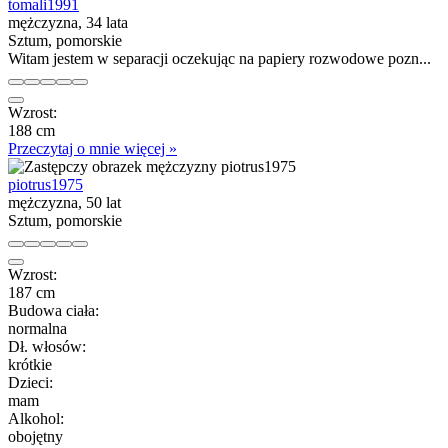
tomali1991
mężczyzna, 34 lata
Sztum, pomorskie
Witam jestem w separacji oczekując na papiery rozwodowe pozn...
Wzrost:
188 cm
Przeczytaj o mnie więcej »
piotrus1975
mężczyzna, 50 lat
Sztum, pomorskie
Wzrost:
187 cm
Budowa ciała:
normalna
Dł. włosów:
krótkie
Dzieci:
mam
Alkohol:
obojętny