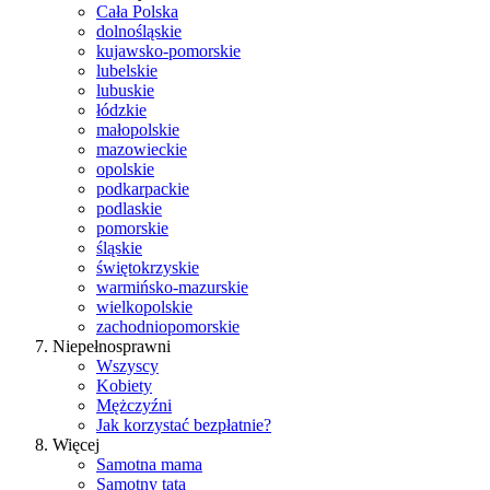
Cała Polska
dolnośląskie
kujawsko-pomorskie
lubelskie
lubuskie
łódzkie
małopolskie
mazowieckie
opolskie
podkarpackie
podlaskie
pomorskie
śląskie
świętokrzyskie
warmińsko-mazurskie
wielkopolskie
zachodniopomorskie
Niepełnosprawni
Wszyscy
Kobiety
Mężczyźni
Jak korzystać bezpłatnie?
Więcej
Samotna mama
Samotny tata