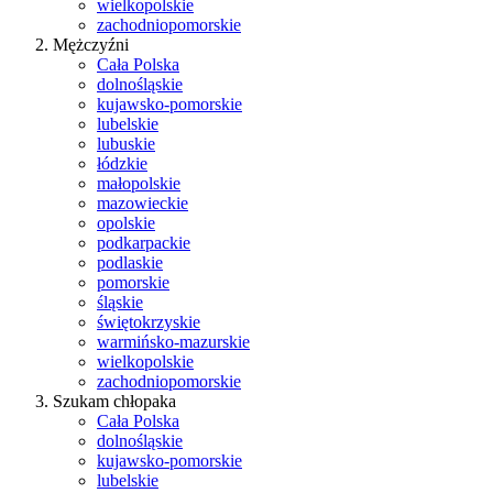
wielkopolskie
zachodniopomorskie
Mężczyźni
Cała Polska
dolnośląskie
kujawsko-pomorskie
lubelskie
lubuskie
łódzkie
małopolskie
mazowieckie
opolskie
podkarpackie
podlaskie
pomorskie
śląskie
świętokrzyskie
warmińsko-mazurskie
wielkopolskie
zachodniopomorskie
Szukam chłopaka
Cała Polska
dolnośląskie
kujawsko-pomorskie
lubelskie