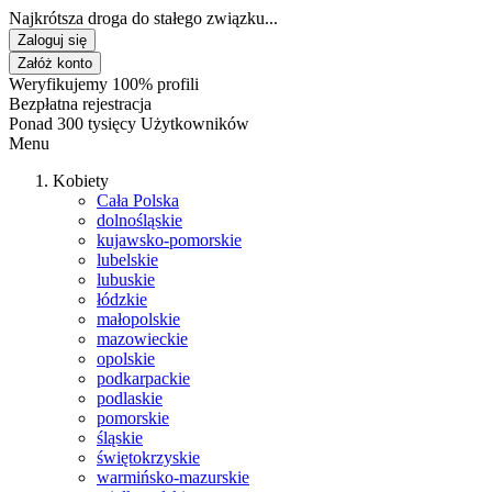
Najkrótsza droga do stałego związku...
Zaloguj się
Załóż konto
Weryfikujemy 100% profili
Bezpłatna rejestracja
Ponad 300 tysięcy Użytkowników
Menu
Kobiety
Cała Polska
dolnośląskie
kujawsko-pomorskie
lubelskie
lubuskie
łódzkie
małopolskie
mazowieckie
opolskie
podkarpackie
podlaskie
pomorskie
śląskie
świętokrzyskie
warmińsko-mazurskie