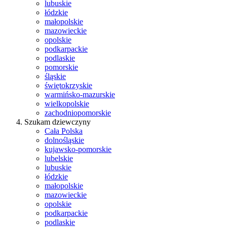
lubuskie
łódzkie
małopolskie
mazowieckie
opolskie
podkarpackie
podlaskie
pomorskie
śląskie
świętokrzyskie
warmińsko-mazurskie
wielkopolskie
zachodniopomorskie
Szukam dziewczyny
Cała Polska
dolnośląskie
kujawsko-pomorskie
lubelskie
lubuskie
łódzkie
małopolskie
mazowieckie
opolskie
podkarpackie
podlaskie