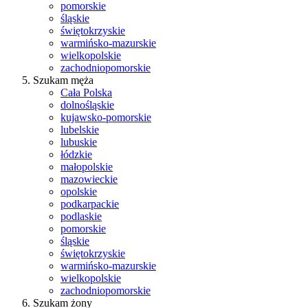
pomorskie
śląskie
świętokrzyskie
warmińsko-mazurskie
wielkopolskie
zachodniopomorskie
Szukam męża
Cała Polska
dolnośląskie
kujawsko-pomorskie
lubelskie
lubuskie
łódzkie
małopolskie
mazowieckie
opolskie
podkarpackie
podlaskie
pomorskie
śląskie
świętokrzyskie
warmińsko-mazurskie
wielkopolskie
zachodniopomorskie
Szukam żony