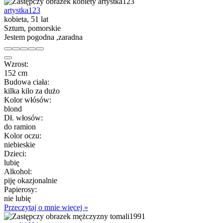
artystka123
kobieta, 51 lat
Sztum, pomorskie
Jestem pogodna ,zaradna
Wzrost:
152 cm
Budowa ciała:
kilka kilo za dużo
Kolor włósów:
blond
Dł. włosów:
do ramion
Kolor oczu:
niebieskie
Dzieci:
lubię
Alkohol:
piję okazjonalnie
Papierosy:
nie lubię
Przeczytaj o mnie więcej »