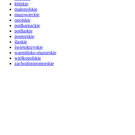
łódzkie
małopolskie
mazowieckie
opolskie
podkarpackie
podlaskie
pomorskie
śląskie
świętokrzyskie
warmińsko-mazurskie
wielkopolskie
zachodniopomorskie