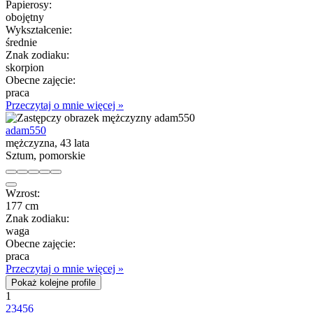
Papierosy:
obojętny
Wykształcenie:
średnie
Znak zodiaku:
skorpion
Obecne zajęcie:
praca
Przeczytaj o mnie więcej »
adam550
mężczyzna, 43 lata
Sztum, pomorskie
Wzrost:
177 cm
Znak zodiaku:
waga
Obecne zajęcie:
praca
Przeczytaj o mnie więcej »
Pokaż kolejne profile
1
2
3
4
5
6