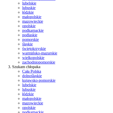
lubelskie
lubuskie
łódzkie
małopolskie
mazowieckie
opolskie
podkarpackie
podlaskie
pomorskie
śląskie
świętokrzyskie
warmińsko-mazurskie
wielkopolskie
zachodniopomorskie
Szukam chłopaka
Cała Polska
dolnośląskie
kujawsko-pomorskie
lubelskie
lubuskie
łódzkie
małopolskie
mazowieckie
opolskie
podkarpackie