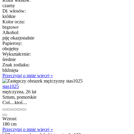
Kolor włósów:
czarny
Dł. włosów:
krótkie
Kolor oczu:
brązowe
Alkohol:
piję okazjonalnie
Papierosy:
obojętny
Wykształcenie:
średnie
Znak zodiaku:
bliźnięta
Przeczytaj o mnie więcej »
stas1025
mężczyzna, 26 lat
Sztum, pomorskie
Coś....ktoś....
Wzrost:
180 cm
Przeczytaj o mnie więcej »