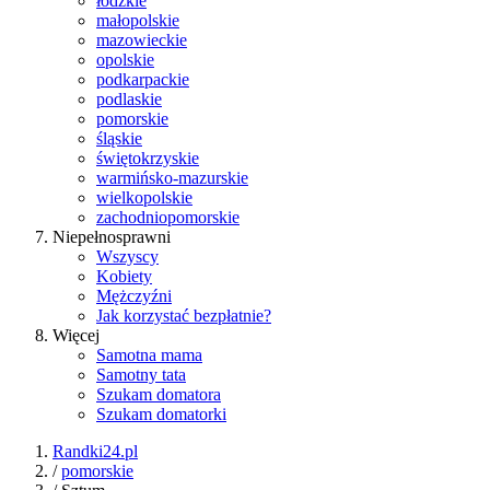
łódzkie
małopolskie
mazowieckie
opolskie
podkarpackie
podlaskie
pomorskie
śląskie
świętokrzyskie
warmińsko-mazurskie
wielkopolskie
zachodniopomorskie
Niepełnosprawni
Wszyscy
Kobiety
Mężczyźni
Jak korzystać bezpłatnie?
Więcej
Samotna mama
Samotny tata
Szukam domatora
Szukam domatorki
Randki24.pl
/
pomorskie