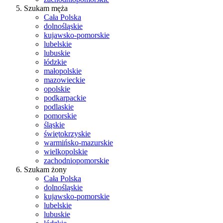
Szukam męża
Cała Polska
dolnośląskie
kujawsko-pomorskie
lubelskie
lubuskie
łódzkie
małopolskie
mazowieckie
opolskie
podkarpackie
podlaskie
pomorskie
śląskie
świętokrzyskie
warmińsko-mazurskie
wielkopolskie
zachodniopomorskie
Szukam żony
Cała Polska
dolnośląskie
kujawsko-pomorskie
lubelskie
lubuskie