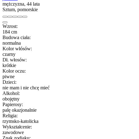
mężczyzna, 44 lata
Sztum, pomorskie
Wzrost:
184 cm
Budowa ciała:
normalna
Kolor włósów:
czarny
Dł. włosów:
krótkie
Kolor oczu:
piwne
Dzieci:
nie mam i nie chcę mieć
Alkohol:
obojętny
Papierosy:
palę okazjonalnie
Religia:
rzymsko-katolicka
Wykształcenie:
zawodowe
Znak zodiaku: