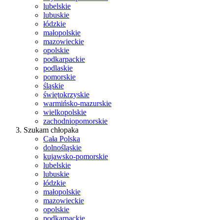
lubelskie
lubuskie
łódzkie
małopolskie
mazowieckie
opolskie
podkarpackie
podlaskie
pomorskie
śląskie
świętokrzyskie
warmińsko-mazurskie
wielkopolskie
zachodniopomorskie
Szukam chłopaka
Cała Polska
dolnośląskie
kujawsko-pomorskie
lubelskie
lubuskie
łódzkie
małopolskie
mazowieckie
opolskie
podkarpackie