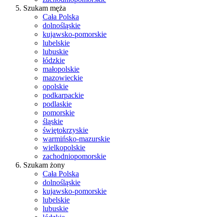
Szukam męża
Cała Polska
dolnośląskie
kujawsko-pomorskie
lubelskie
lubuskie
łódzkie
małopolskie
mazowieckie
opolskie
podkarpackie
podlaskie
pomorskie
śląskie
świętokrzyskie
warmińsko-mazurskie
wielkopolskie
zachodniopomorskie
Szukam żony
Cała Polska
dolnośląskie
kujawsko-pomorskie
lubelskie
lubuskie