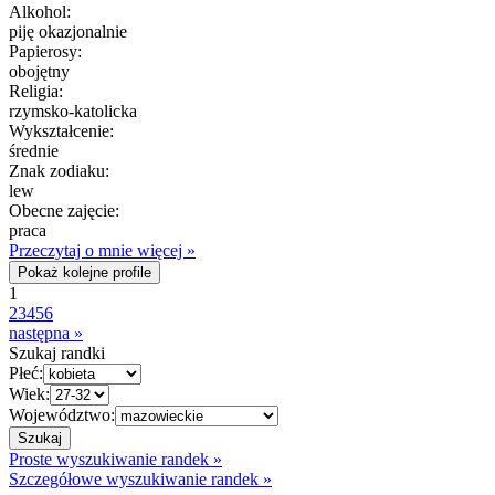
Alkohol:
piję okazjonalnie
Papierosy:
obojętny
Religia:
rzymsko-katolicka
Wykształcenie:
średnie
Znak zodiaku:
lew
Obecne zajęcie:
praca
Przeczytaj o mnie więcej »
Pokaż kolejne profile
1
2
3
4
5
6
następna »
Szukaj randki
Płeć:
Wiek:
Województwo:
Proste wyszukiwanie randek »
Szczegółowe wyszukiwanie randek »