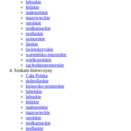
lubuskie
łódzkie
małopolskie
mazowieckie
opolskie
podkarpackie
podlaskie
pomorskie
śląskie
świętokrzyskie
warmińsko-mazurskie
wielkopolskie
zachodniopomorskie
Szukam dziewczyny
Cała Polska
dolnośląskie
kujawsko-pomorskie
lubelskie
lubuskie
łódzkie
małopolskie
mazowieckie
opolskie
podkarpackie
podlaskie