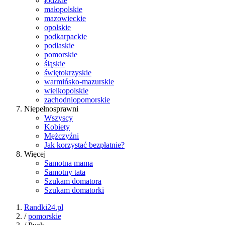
łódzkie
małopolskie
mazowieckie
opolskie
podkarpackie
podlaskie
pomorskie
śląskie
świętokrzyskie
warmińsko-mazurskie
wielkopolskie
zachodniopomorskie
Niepełnosprawni
Wszyscy
Kobiety
Mężczyźni
Jak korzystać bezpłatnie?
Więcej
Samotna mama
Samotny tata
Szukam domatora
Szukam domatorki
Randki24.pl
/
pomorskie