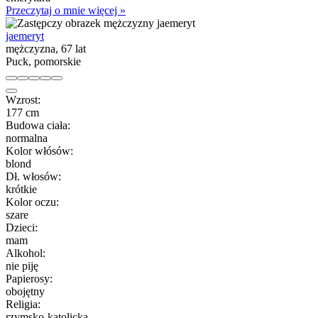
Przeczytaj o mnie więcej »
jaemeryt
mężczyzna, 67 lat
Puck, pomorskie
Wzrost:
177 cm
Budowa ciała:
normalna
Kolor włósów:
blond
Dł. włosów:
krótkie
Kolor oczu:
szare
Dzieci:
mam
Alkohol:
nie piję
Papierosy:
obojętny
Religia:
rzymsko-katolicka