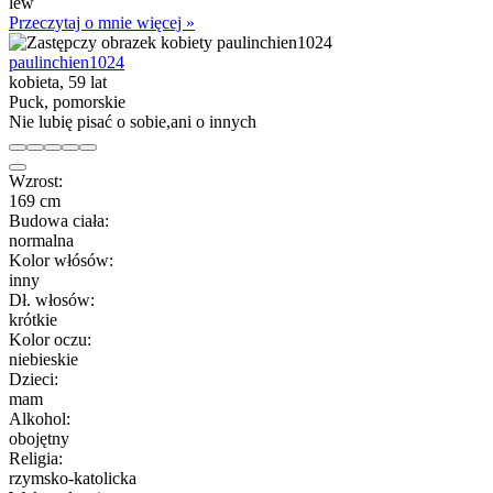
lew
Przeczytaj o mnie więcej »
paulinchien1024
kobieta, 59 lat
Puck, pomorskie
Nie lubię pisać o sobie,ani o innych
Wzrost:
169 cm
Budowa ciała:
normalna
Kolor włósów:
inny
Dł. włosów:
krótkie
Kolor oczu:
niebieskie
Dzieci:
mam
Alkohol:
obojętny
Religia:
rzymsko-katolicka