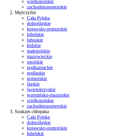
wielkopolskie
zachodniopomorskie
Mężczyźni
Cała Polska
dolnośląskie
kujawsko-pomorskie
lubelskie
lubuskie
łódzkie
małopolskie
mazowieckie
opolskie
podkarpackie
podlaskie
pomorskie
śląskie
świętokrzyskie
warmińsko-mazurskie
wielkopolskie
zachodniopomorskie
Szukam chłopaka
Cała Polska
dolnośląskie
kujawsko-pomorskie
lubelskie