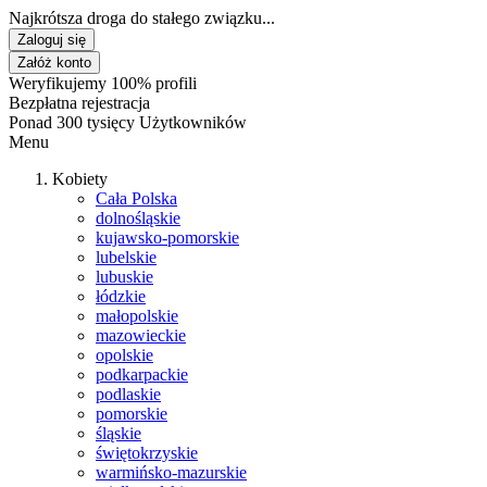
Najkrótsza droga do stałego związku...
Zaloguj się
Załóż konto
Weryfikujemy 100% profili
Bezpłatna rejestracja
Ponad 300 tysięcy Użytkowników
Menu
Kobiety
Cała Polska
dolnośląskie
kujawsko-pomorskie
lubelskie
lubuskie
łódzkie
małopolskie
mazowieckie
opolskie
podkarpackie
podlaskie
pomorskie
śląskie
świętokrzyskie
warmińsko-mazurskie