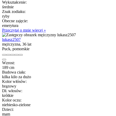
Wykształcenie:
średnie
Znak zodiaku:
ryby
Obecne zajęcie:
emerytura
Przeczytaj o mnie więcej »
lukasz2507
mężczyzna, 36 lat
Puck, pomorskie
Wzrost:
189 cm
Budowa ciała:
kilka kilo za dużo
Kolor włósów:
brązowy
Dł. włosów:
krótkie
Kolor oczu:
niebiesko-zielone
Dzieci:
mam