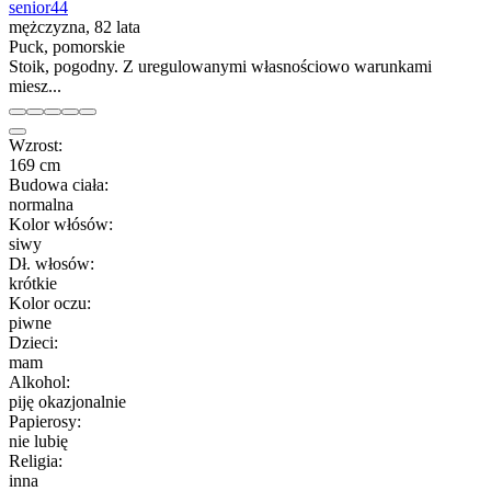
senior44
mężczyzna, 82 lata
Puck, pomorskie
Stoik, pogodny. Z uregulowanymi własnościowo warunkami
miesz...
Wzrost:
169 cm
Budowa ciała:
normalna
Kolor włósów:
siwy
Dł. włosów:
krótkie
Kolor oczu:
piwne
Dzieci:
mam
Alkohol:
piję okazjonalnie
Papierosy:
nie lubię
Religia:
inna