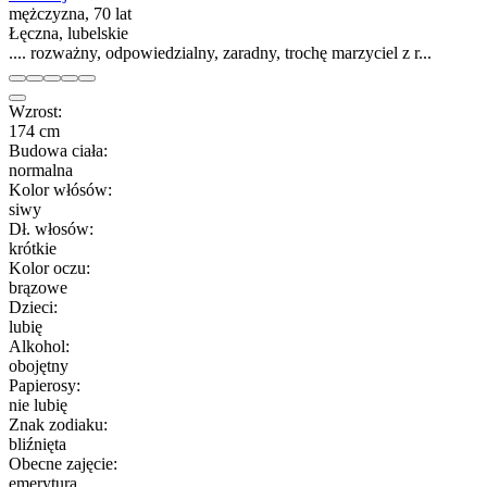
mężczyzna, 70 lat
Łęczna, lubelskie
.... rozważny, odpowiedzialny, zaradny, trochę marzyciel z r...
Wzrost:
174 cm
Budowa ciała:
normalna
Kolor włósów:
siwy
Dł. włosów:
krótkie
Kolor oczu:
brązowe
Dzieci:
lubię
Alkohol:
obojętny
Papierosy:
nie lubię
Znak zodiaku:
bliźnięta
Obecne zajęcie:
emerytura