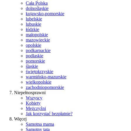
Cała Polska
dolnośląskie
kujawsko-pomorskie
lubelskie
lubuskie
łódzkie
małopolskie
mazowieckie
opolskie
podkarpackie
podlaskie
pomorskie
śląskie
świętokrzyskie
warmińsko-mazurskie
wielkopolskie
zachodniopomorskie
Niepełnosprawni
Wszyscy
Kobiety
Mężczyźni
Jak korzystać bezpłatnie?
Więcej
Samotna mama
Samotny tata