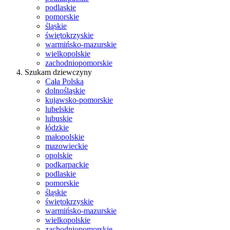
podlaskie
pomorskie
śląskie
świętokrzyskie
warmińsko-mazurskie
wielkopolskie
zachodniopomorskie
Szukam dziewczyny
Cała Polska
dolnośląskie
kujawsko-pomorskie
lubelskie
lubuskie
łódzkie
małopolskie
mazowieckie
opolskie
podkarpackie
podlaskie
pomorskie
śląskie
świętokrzyskie
warmińsko-mazurskie
wielkopolskie
zachodniopomorskie