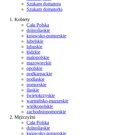
Szukam domatora
Szukam domatorki
Kobiety
Cała Polska
dolnośląskie
kujawsko-pomorskie
lubelskie
lubuskie
łódzkie
małopolskie
mazowieckie
opolskie
podkarpackie
podlaskie
pomorskie
śląskie
świętokrzyskie
warmińsko-mazurskie
wielkopolskie
zachodniopomorskie
Mężczyźni
Cała Polska
dolnośląskie
kujawsko-pomorskie