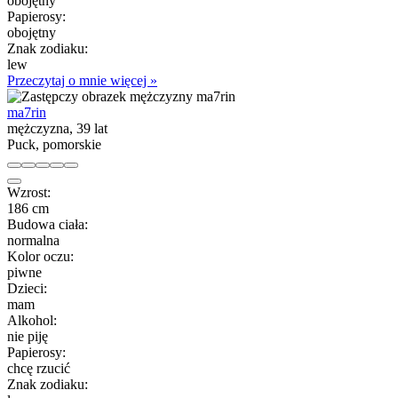
obojętny
Papierosy:
obojętny
Znak zodiaku:
lew
Przeczytaj o mnie więcej »
ma7rin
mężczyzna, 39 lat
Puck, pomorskie
Wzrost:
186 cm
Budowa ciała:
normalna
Kolor oczu:
piwne
Dzieci:
mam
Alkohol:
nie piję
Papierosy:
chcę rzucić
Znak zodiaku: