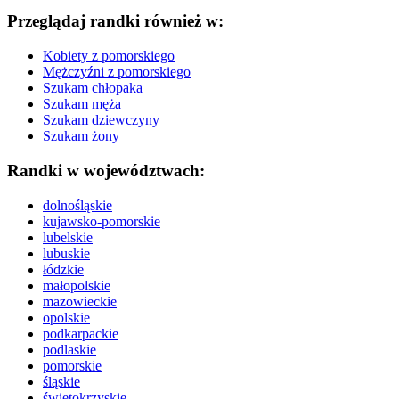
Przeglądaj randki również w:
Kobiety z pomorskiego
Mężczyźni z pomorskiego
Szukam chłopaka
Szukam męża
Szukam dziewczyny
Szukam żony
Randki w województwach:
dolnośląskie
kujawsko-pomorskie
lubelskie
lubuskie
łódzkie
małopolskie
mazowieckie
opolskie
podkarpackie
podlaskie
pomorskie
śląskie
świętokrzyskie