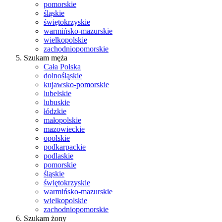
pomorskie
śląskie
świętokrzyskie
warmińsko-mazurskie
wielkopolskie
zachodniopomorskie
Szukam męża
Cała Polska
dolnośląskie
kujawsko-pomorskie
lubelskie
lubuskie
łódzkie
małopolskie
mazowieckie
opolskie
podkarpackie
podlaskie
pomorskie
śląskie
świętokrzyskie
warmińsko-mazurskie
wielkopolskie
zachodniopomorskie
Szukam żony