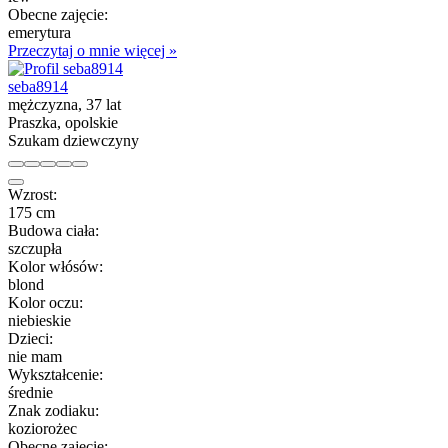
Obecne zajęcie:
emerytura
Przeczytaj o mnie więcej »
seba8914
mężczyzna, 37 lat
Praszka, opolskie
Szukam dziewczyny
Wzrost:
175 cm
Budowa ciała:
szczupła
Kolor włósów:
blond
Kolor oczu:
niebieskie
Dzieci:
nie mam
Wykształcenie:
średnie
Znak zodiaku:
koziorożec
Obecne zajęcie: