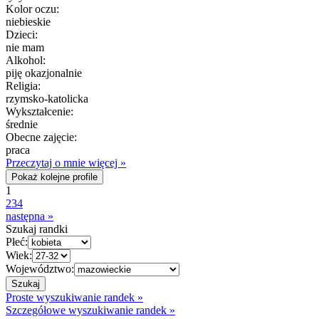
Kolor oczu:
niebieskie
Dzieci:
nie mam
Alkohol:
piję okazjonalnie
Religia:
rzymsko-katolicka
Wykształcenie:
średnie
Obecne zajęcie:
praca
Przeczytaj o mnie więcej »
Pokaż kolejne profile
1
2
3
4
następna »
Szukaj randki
Płeć:
Wiek:
Województwo:
Proste wyszukiwanie randek »
Szczegółowe wyszukiwanie randek »