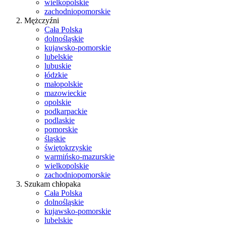
wielkopolskie
zachodniopomorskie
Mężczyźni
Cała Polska
dolnośląskie
kujawsko-pomorskie
lubelskie
lubuskie
łódzkie
małopolskie
mazowieckie
opolskie
podkarpackie
podlaskie
pomorskie
śląskie
świętokrzyskie
warmińsko-mazurskie
wielkopolskie
zachodniopomorskie
Szukam chłopaka
Cała Polska
dolnośląskie
kujawsko-pomorskie
lubelskie