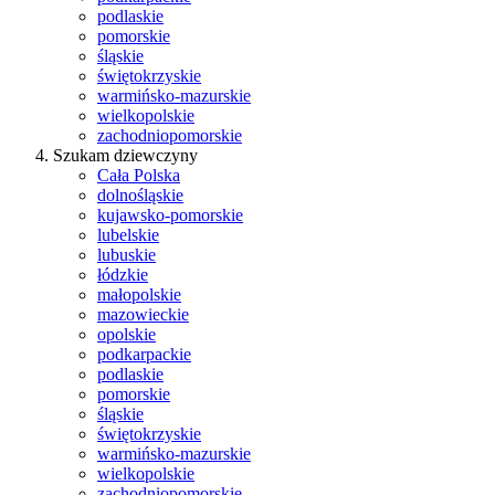
podlaskie
pomorskie
śląskie
świętokrzyskie
warmińsko-mazurskie
wielkopolskie
zachodniopomorskie
Szukam dziewczyny
Cała Polska
dolnośląskie
kujawsko-pomorskie
lubelskie
lubuskie
łódzkie
małopolskie
mazowieckie
opolskie
podkarpackie
podlaskie
pomorskie
śląskie
świętokrzyskie
warmińsko-mazurskie
wielkopolskie
zachodniopomorskie