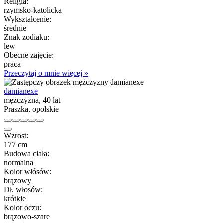
Religia:
rzymsko-katolicka
Wykształcenie:
średnie
Znak zodiaku:
lew
Obecne zajęcie:
praca
Przeczytaj o mnie więcej »
damianexe
mężczyzna, 40 lat
Praszka, opolskie
Wzrost:
177 cm
Budowa ciała:
normalna
Kolor włósów:
brązowy
Dł. włosów:
krótkie
Kolor oczu:
brązowo-szare