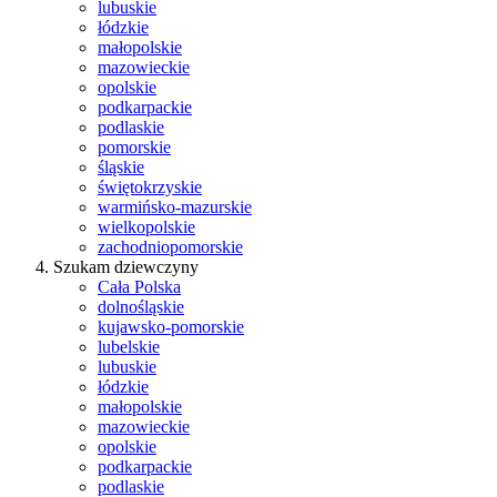
lubuskie
łódzkie
małopolskie
mazowieckie
opolskie
podkarpackie
podlaskie
pomorskie
śląskie
świętokrzyskie
warmińsko-mazurskie
wielkopolskie
zachodniopomorskie
Szukam dziewczyny
Cała Polska
dolnośląskie
kujawsko-pomorskie
lubelskie
lubuskie
łódzkie
małopolskie
mazowieckie
opolskie
podkarpackie
podlaskie