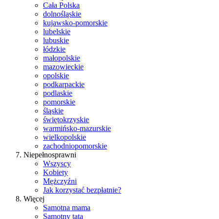
Cała Polska
dolnośląskie
kujawsko-pomorskie
lubelskie
lubuskie
łódzkie
małopolskie
mazowieckie
opolskie
podkarpackie
podlaskie
pomorskie
śląskie
świętokrzyskie
warmińsko-mazurskie
wielkopolskie
zachodniopomorskie
Niepełnosprawni
Wszyscy
Kobiety
Mężczyźni
Jak korzystać bezpłatnie?
Więcej
Samotna mama
Samotny tata