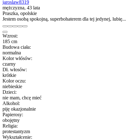
jaroslaw8319
mężczyzna, 43 lata
Praszka, opolskie
Jestem osobą spokojną, superbohaterem dla tej jedynej, lubię...
Wzrost:
185 cm
Budowa ciała:
normalna
Kolor włósów:
czarny
Dł. włosów:
krótkie
Kolor oczu:
niebieskie
Dzieci:
nie mam, chcę mieć
Alkohol:
piję okazjonalnie
Papierosy:
obojętny
Religia:
protestantyzm
Wykształcenie: