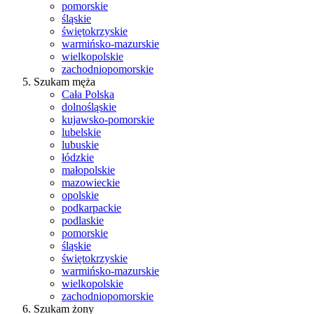
pomorskie
śląskie
świętokrzyskie
warmińsko-mazurskie
wielkopolskie
zachodniopomorskie
Szukam męża
Cała Polska
dolnośląskie
kujawsko-pomorskie
lubelskie
lubuskie
łódzkie
małopolskie
mazowieckie
opolskie
podkarpackie
podlaskie
pomorskie
śląskie
świętokrzyskie
warmińsko-mazurskie
wielkopolskie
zachodniopomorskie
Szukam żony