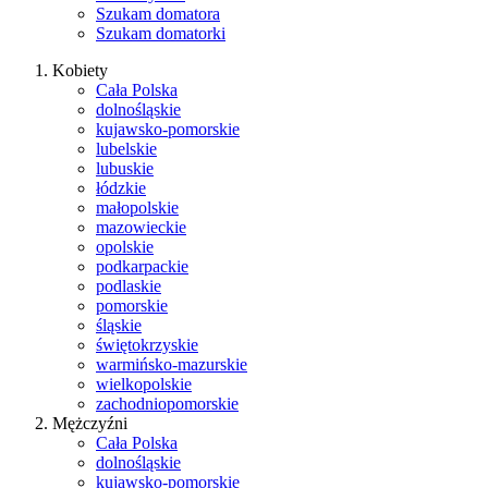
Szukam domatora
Szukam domatorki
Kobiety
Cała Polska
dolnośląskie
kujawsko-pomorskie
lubelskie
lubuskie
łódzkie
małopolskie
mazowieckie
opolskie
podkarpackie
podlaskie
pomorskie
śląskie
świętokrzyskie
warmińsko-mazurskie
wielkopolskie
zachodniopomorskie
Mężczyźni
Cała Polska
dolnośląskie
kujawsko-pomorskie