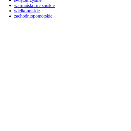
świętokrzyskie
warmińsko-mazurskie
wielkopolskie
zachodniopomorskie