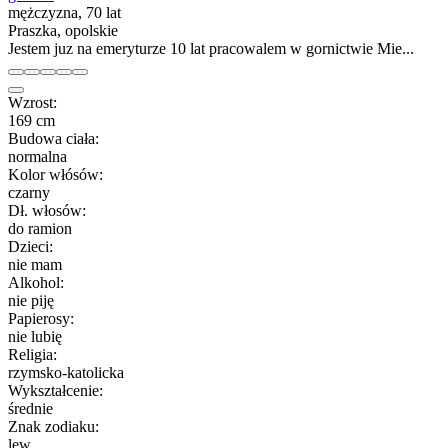
mężczyzna, 70 lat
Praszka, opolskie
Jestem juz na emeryturze 10 lat pracowalem w gornictwie Mie...
Wzrost:
169 cm
Budowa ciała:
normalna
Kolor włósów:
czarny
Dł. włosów:
do ramion
Dzieci:
nie mam
Alkohol:
nie piję
Papierosy:
nie lubię
Religia:
rzymsko-katolicka
Wykształcenie:
średnie
Znak zodiaku:
lew