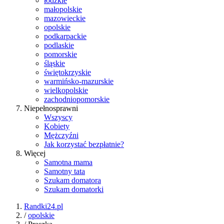
łódzkie
małopolskie
mazowieckie
opolskie
podkarpackie
podlaskie
pomorskie
śląskie
świętokrzyskie
warmińsko-mazurskie
wielkopolskie
zachodniopomorskie
Niepełnosprawni
Wszyscy
Kobiety
Mężczyźni
Jak korzystać bezpłatnie?
Więcej
Samotna mama
Samotny tata
Szukam domatora
Szukam domatorki
Randki24.pl
/
opolskie