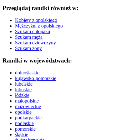
Przeglądaj randki również w:
Kobiety z opolskiego
Mężczyźni z opolskiego
Szukam chłopaka
Szukam męża
Szukam dziewczyny
Szukam żony
Randki w województwach:
dolnośląskie
kujawsko-pomorskie
lubelskie
lubuskie
łódzkie
małopolskie
mazowieckie
opolskie
podkarpackie
podlaskie
pomorskie
śląskie