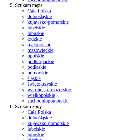
Szukam męża
Cała Polska
dolnośląskie
kujawsko-pomorskie
lubelskie
lubuskie
łódzkie
małopolskie
mazowieckie
opolskie
podkarpackie
podlaskie
pomorskie
śląskie
świętokrzyskie
warmińsko-mazurskie
wielkopolskie
zachodniopomorskie
Szukam żony
Cała Polska
dolnośląskie
kujawsko-pomorskie
lubelskie
lubuskie