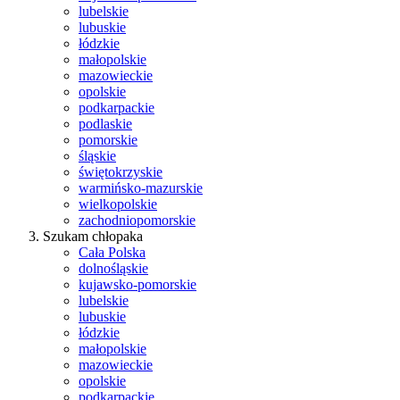
lubelskie
lubuskie
łódzkie
małopolskie
mazowieckie
opolskie
podkarpackie
podlaskie
pomorskie
śląskie
świętokrzyskie
warmińsko-mazurskie
wielkopolskie
zachodniopomorskie
Szukam chłopaka
Cała Polska
dolnośląskie
kujawsko-pomorskie
lubelskie
lubuskie
łódzkie
małopolskie
mazowieckie
opolskie
podkarpackie