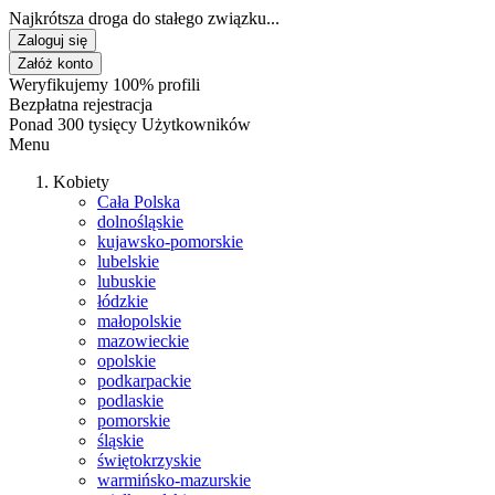
Najkrótsza droga do stałego związku...
Zaloguj się
Załóż konto
Weryfikujemy 100% profili
Bezpłatna rejestracja
Ponad 300 tysięcy Użytkowników
Menu
Kobiety
Cała Polska
dolnośląskie
kujawsko-pomorskie
lubelskie
lubuskie
łódzkie
małopolskie
mazowieckie
opolskie
podkarpackie
podlaskie
pomorskie
śląskie
świętokrzyskie
warmińsko-mazurskie