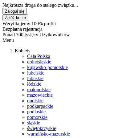
Najkrótsza droga do stałego związku...
Zaloguj się
Załóż konto
Weryfikujemy 100% profili
Bezpłatna rejestracja
Ponad 300 tysięcy Użytkowników
Menu
Kobiety
Cała Polska
dolnośląskie
kujawsko-pomorskie
lubelskie
lubuskie
łódzkie
małopolskie
mazowieckie
opolskie
podkarpackie
podlaskie
pomorskie
śląskie
świętokrzyskie
warmińsko-mazurskie