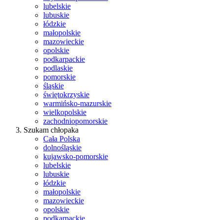
lubelskie
lubuskie
łódzkie
małopolskie
mazowieckie
opolskie
podkarpackie
podlaskie
pomorskie
śląskie
świętokrzyskie
warmińsko-mazurskie
wielkopolskie
zachodniopomorskie
Szukam chłopaka
Cała Polska
dolnośląskie
kujawsko-pomorskie
lubelskie
lubuskie
łódzkie
małopolskie
mazowieckie
opolskie
podkarpackie