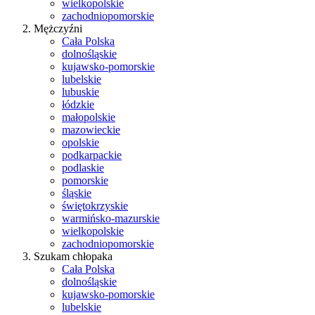
wielkopolskie
zachodniopomorskie
Mężczyźni
Cała Polska
dolnośląskie
kujawsko-pomorskie
lubelskie
lubuskie
łódzkie
małopolskie
mazowieckie
opolskie
podkarpackie
podlaskie
pomorskie
śląskie
świętokrzyskie
warmińsko-mazurskie
wielkopolskie
zachodniopomorskie
Szukam chłopaka
Cała Polska
dolnośląskie
kujawsko-pomorskie
lubelskie