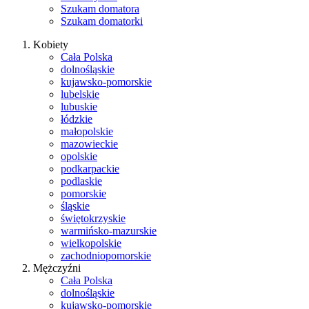
Szukam domatora
Szukam domatorki
Kobiety
Cała Polska
dolnośląskie
kujawsko-pomorskie
lubelskie
lubuskie
łódzkie
małopolskie
mazowieckie
opolskie
podkarpackie
podlaskie
pomorskie
śląskie
świętokrzyskie
warmińsko-mazurskie
wielkopolskie
zachodniopomorskie
Mężczyźni
Cała Polska
dolnośląskie
kujawsko-pomorskie