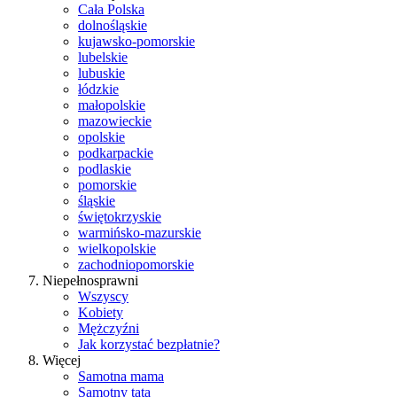
Cała Polska
dolnośląskie
kujawsko-pomorskie
lubelskie
lubuskie
łódzkie
małopolskie
mazowieckie
opolskie
podkarpackie
podlaskie
pomorskie
śląskie
świętokrzyskie
warmińsko-mazurskie
wielkopolskie
zachodniopomorskie
Niepełnosprawni
Wszyscy
Kobiety
Mężczyźni
Jak korzystać bezpłatnie?
Więcej
Samotna mama
Samotny tata