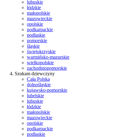
lubuskie
łódzkie
małopolskie
mazowieckie
opolskie
podkarpackie
podlaskie
pomorskie
śląskie
świętokrzyskie
warmińsko-mazurskie
wielkopolskie
zachodniopomorskie
Szukam dziewczyny
Cała Polska
dolnośląskie
kujawsko-pomorskie
lubelskie
lubuskie
łódzkie
małopolskie
mazowieckie
opolskie
podkarpackie
podlaskie