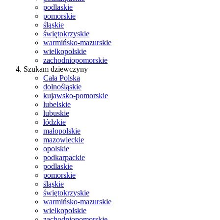
podlaskie
pomorskie
śląskie
świętokrzyskie
warmińsko-mazurskie
wielkopolskie
zachodniopomorskie
Szukam dziewczyny
Cała Polska
dolnośląskie
kujawsko-pomorskie
lubelskie
lubuskie
łódzkie
małopolskie
mazowieckie
opolskie
podkarpackie
podlaskie
pomorskie
śląskie
świętokrzyskie
warmińsko-mazurskie
wielkopolskie
zachodniopomorskie