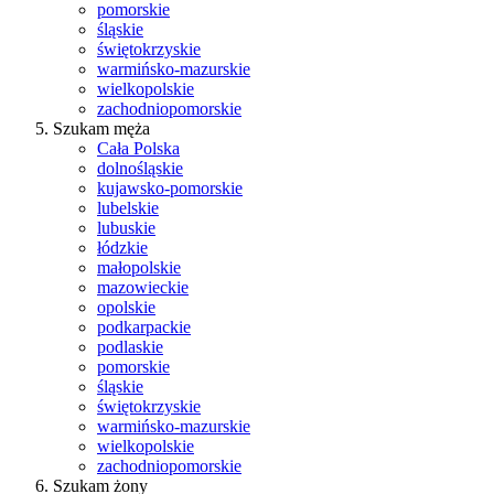
pomorskie
śląskie
świętokrzyskie
warmińsko-mazurskie
wielkopolskie
zachodniopomorskie
Szukam męża
Cała Polska
dolnośląskie
kujawsko-pomorskie
lubelskie
lubuskie
łódzkie
małopolskie
mazowieckie
opolskie
podkarpackie
podlaskie
pomorskie
śląskie
świętokrzyskie
warmińsko-mazurskie
wielkopolskie
zachodniopomorskie
Szukam żony