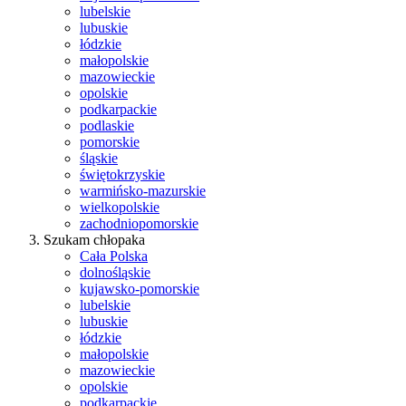
lubelskie
lubuskie
łódzkie
małopolskie
mazowieckie
opolskie
podkarpackie
podlaskie
pomorskie
śląskie
świętokrzyskie
warmińsko-mazurskie
wielkopolskie
zachodniopomorskie
Szukam chłopaka
Cała Polska
dolnośląskie
kujawsko-pomorskie
lubelskie
lubuskie
łódzkie
małopolskie
mazowieckie
opolskie
podkarpackie