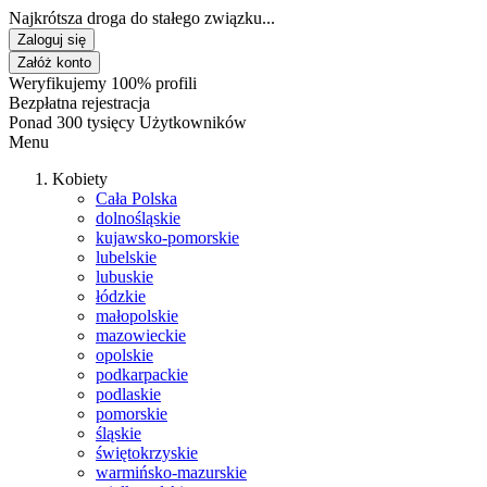
Najkrótsza droga do stałego związku...
Zaloguj się
Załóż konto
Weryfikujemy 100% profili
Bezpłatna rejestracja
Ponad 300 tysięcy Użytkowników
Menu
Kobiety
Cała Polska
dolnośląskie
kujawsko-pomorskie
lubelskie
lubuskie
łódzkie
małopolskie
mazowieckie
opolskie
podkarpackie
podlaskie
pomorskie
śląskie
świętokrzyskie
warmińsko-mazurskie