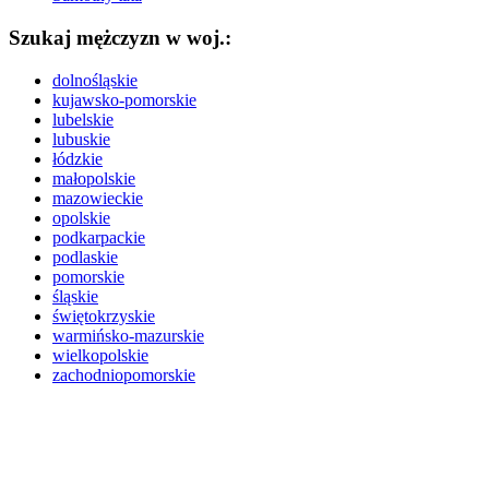
Szukaj mężczyzn w woj.:
dolnośląskie
kujawsko-pomorskie
lubelskie
lubuskie
łódzkie
małopolskie
mazowieckie
opolskie
podkarpackie
podlaskie
pomorskie
śląskie
świętokrzyskie
warmińsko-mazurskie
wielkopolskie
zachodniopomorskie