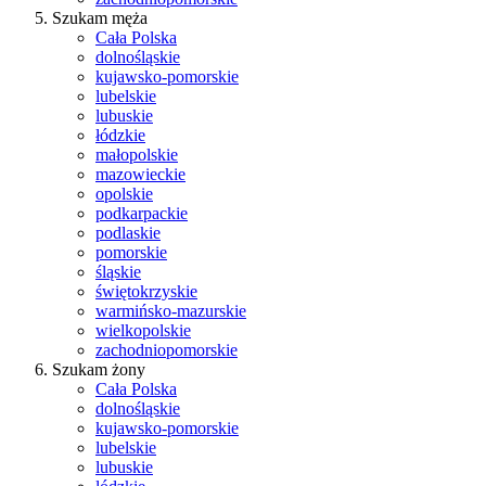
Szukam męża
Cała Polska
dolnośląskie
kujawsko-pomorskie
lubelskie
lubuskie
łódzkie
małopolskie
mazowieckie
opolskie
podkarpackie
podlaskie
pomorskie
śląskie
świętokrzyskie
warmińsko-mazurskie
wielkopolskie
zachodniopomorskie
Szukam żony
Cała Polska
dolnośląskie
kujawsko-pomorskie
lubelskie
lubuskie