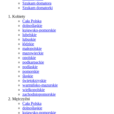
Szukam domatora
Szukam domatorki
Kobiety
Cała Polska
dolnośląskie
kujawsko-pomorskie
lubelskie
lubuskie
łódzkie
małopolskie
mazowieckie
opolskie
podkarpackie
podlaskie
pomorskie
śląskie
świętokrzyskie
warmińsko-mazurskie
wielkopolskie
zachodniopomorskie
Mężczyźni
Cała Polska
dolnośląskie
kujawsko-pomorskie