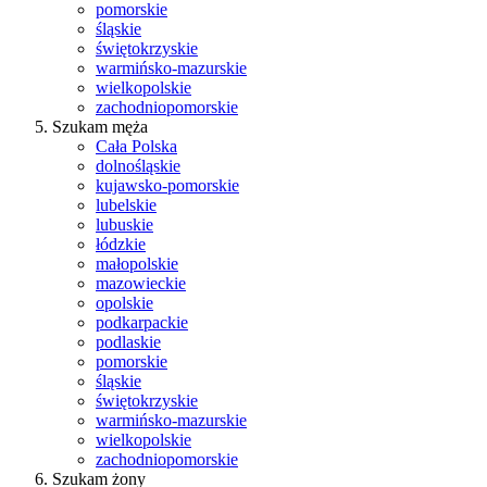
pomorskie
śląskie
świętokrzyskie
warmińsko-mazurskie
wielkopolskie
zachodniopomorskie
Szukam męża
Cała Polska
dolnośląskie
kujawsko-pomorskie
lubelskie
lubuskie
łódzkie
małopolskie
mazowieckie
opolskie
podkarpackie
podlaskie
pomorskie
śląskie
świętokrzyskie
warmińsko-mazurskie
wielkopolskie
zachodniopomorskie
Szukam żony