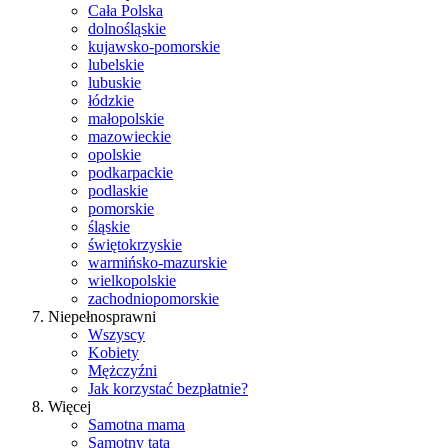
Cała Polska
dolnośląskie
kujawsko-pomorskie
lubelskie
lubuskie
łódzkie
małopolskie
mazowieckie
opolskie
podkarpackie
podlaskie
pomorskie
śląskie
świętokrzyskie
warmińsko-mazurskie
wielkopolskie
zachodniopomorskie
Niepełnosprawni
Wszyscy
Kobiety
Mężczyźni
Jak korzystać bezpłatnie?
Więcej
Samotna mama
Samotny tata