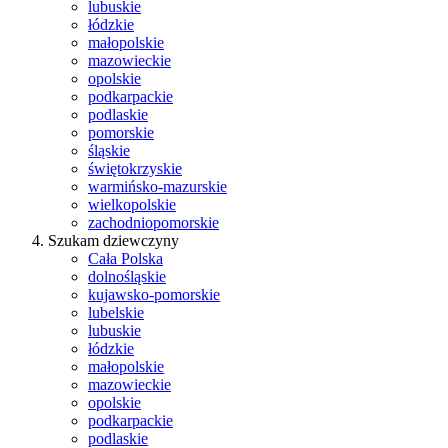
lubuskie
łódzkie
małopolskie
mazowieckie
opolskie
podkarpackie
podlaskie
pomorskie
śląskie
świętokrzyskie
warmińsko-mazurskie
wielkopolskie
zachodniopomorskie
Szukam dziewczyny
Cała Polska
dolnośląskie
kujawsko-pomorskie
lubelskie
lubuskie
łódzkie
małopolskie
mazowieckie
opolskie
podkarpackie
podlaskie