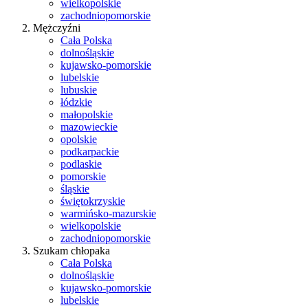
wielkopolskie
zachodniopomorskie
Mężczyźni
Cała Polska
dolnośląskie
kujawsko-pomorskie
lubelskie
lubuskie
łódzkie
małopolskie
mazowieckie
opolskie
podkarpackie
podlaskie
pomorskie
śląskie
świętokrzyskie
warmińsko-mazurskie
wielkopolskie
zachodniopomorskie
Szukam chłopaka
Cała Polska
dolnośląskie
kujawsko-pomorskie
lubelskie