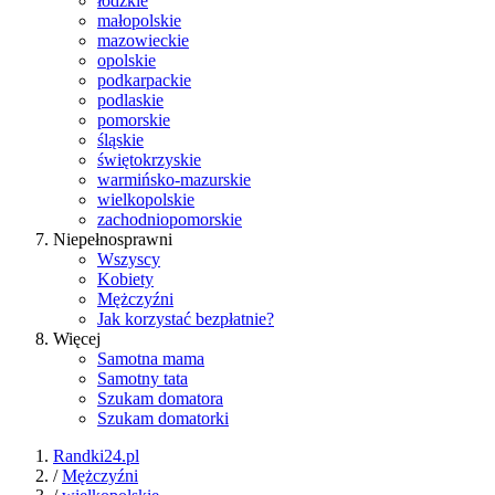
łódzkie
małopolskie
mazowieckie
opolskie
podkarpackie
podlaskie
pomorskie
śląskie
świętokrzyskie
warmińsko-mazurskie
wielkopolskie
zachodniopomorskie
Niepełnosprawni
Wszyscy
Kobiety
Mężczyźni
Jak korzystać bezpłatnie?
Więcej
Samotna mama
Samotny tata
Szukam domatora
Szukam domatorki
Randki24.pl
/
Mężczyźni