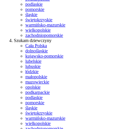
podlaskie
pomorskie
śląskie
świętokrzyskie
warmińsko-mazurskie
wielkopolskie
zachodniopomorskie
Szukam dziewczyny
Cała Polska
dolnośląskie
kujawsko-pomorskie
lubelskie
lubuskie
łódzkie
małopolskie
mazowieckie
opolskie
podkarpackie
podlaskie
pomorskie
śląskie
świętokrzyskie
warmińsko-mazurskie
wielkopolskie
zachodniopomorskie