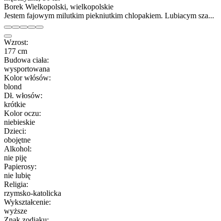
Borek Wielkopolski, wielkopolskie
Jestem fajowym milutkim piekniutkim chlopakiem. Lubiacym sza...
Wzrost:
177 cm
Budowa ciała:
wysportowana
Kolor włósów:
blond
Dł. włosów:
krótkie
Kolor oczu:
niebieskie
Dzieci:
obojętne
Alkohol:
nie piję
Papierosy:
nie lubię
Religia:
rzymsko-katolicka
Wykształcenie:
wyższe
Znak zodiaku: