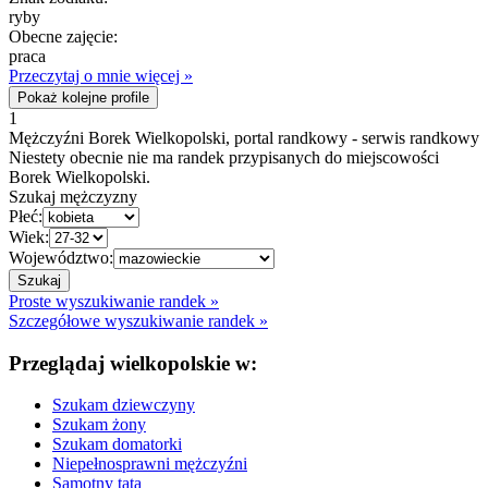
ryby
Obecne zajęcie:
praca
Przeczytaj o mnie więcej »
Pokaż kolejne profile
1
Mężczyźni Borek Wielkopolski, portal randkowy - serwis randkowy
Niestety obecnie nie ma randek przypisanych do miejscowości
Borek Wielkopolski.
Szukaj mężczyzny
Płeć:
Wiek:
Województwo:
Proste wyszukiwanie randek »
Szczegółowe wyszukiwanie randek »
Przeglądaj wielkopolskie w:
Szukam dziewczyny
Szukam żony
Szukam domatorki
Niepełnosprawni mężczyźni
Samotny tata