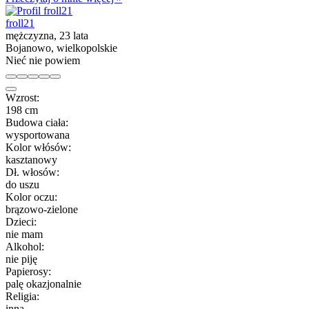
froll21
mężczyzna, 23 lata
Bojanowo, wielkopolskie
Nieć nie powiem
Wzrost:
198 cm
Budowa ciała:
wysportowana
Kolor włósów:
kasztanowy
Dł. włosów:
do uszu
Kolor oczu:
brązowo-zielone
Dzieci:
nie mam
Alkohol:
nie piję
Papierosy:
palę okazjonalnie
Religia:
inna