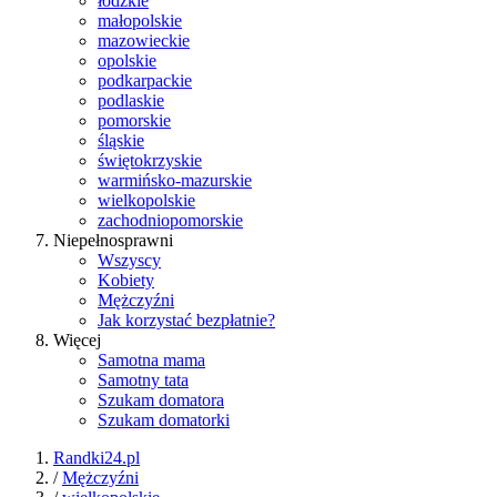
łódzkie
małopolskie
mazowieckie
opolskie
podkarpackie
podlaskie
pomorskie
śląskie
świętokrzyskie
warmińsko-mazurskie
wielkopolskie
zachodniopomorskie
Niepełnosprawni
Wszyscy
Kobiety
Mężczyźni
Jak korzystać bezpłatnie?
Więcej
Samotna mama
Samotny tata
Szukam domatora
Szukam domatorki
Randki24.pl
/
Mężczyźni