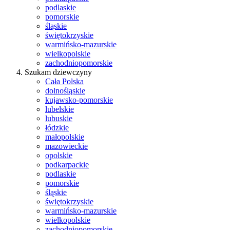
podlaskie
pomorskie
śląskie
świętokrzyskie
warmińsko-mazurskie
wielkopolskie
zachodniopomorskie
Szukam dziewczyny
Cała Polska
dolnośląskie
kujawsko-pomorskie
lubelskie
lubuskie
łódzkie
małopolskie
mazowieckie
opolskie
podkarpackie
podlaskie
pomorskie
śląskie
świętokrzyskie
warmińsko-mazurskie
wielkopolskie
zachodniopomorskie