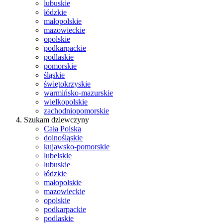
lubuskie
łódzkie
małopolskie
mazowieckie
opolskie
podkarpackie
podlaskie
pomorskie
śląskie
świętokrzyskie
warmińsko-mazurskie
wielkopolskie
zachodniopomorskie
Szukam dziewczyny
Cała Polska
dolnośląskie
kujawsko-pomorskie
lubelskie
lubuskie
łódzkie
małopolskie
mazowieckie
opolskie
podkarpackie
podlaskie