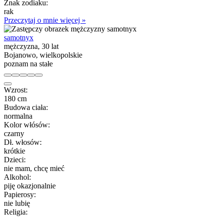
Znak zodiaku:
rak
Przeczytaj o mnie więcej »
samotnyx
mężczyzna, 30 lat
Bojanowo, wielkopolskie
poznam na stałe
Wzrost:
180 cm
Budowa ciała:
normalna
Kolor włósów:
czarny
Dł. włosów:
krótkie
Dzieci:
nie mam, chcę mieć
Alkohol:
piję okazjonalnie
Papierosy:
nie lubię
Religia: