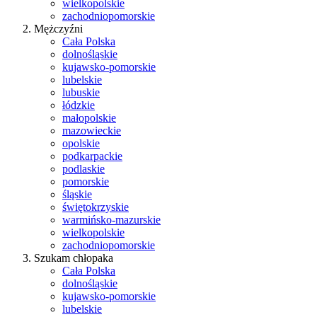
wielkopolskie
zachodniopomorskie
Mężczyźni
Cała Polska
dolnośląskie
kujawsko-pomorskie
lubelskie
lubuskie
łódzkie
małopolskie
mazowieckie
opolskie
podkarpackie
podlaskie
pomorskie
śląskie
świętokrzyskie
warmińsko-mazurskie
wielkopolskie
zachodniopomorskie
Szukam chłopaka
Cała Polska
dolnośląskie
kujawsko-pomorskie
lubelskie