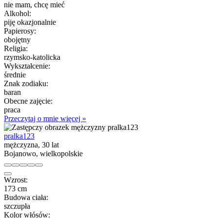
nie mam, chcę mieć
Alkohol:
piję okazjonalnie
Papierosy:
obojętny
Religia:
rzymsko-katolicka
Wykształcenie:
średnie
Znak zodiaku:
baran
Obecne zajęcie:
praca
Przeczytaj o mnie więcej »
pralka123
mężczyzna, 30 lat
Bojanowo, wielkopolskie
Wzrost:
173 cm
Budowa ciała:
szczupła
Kolor włósów: