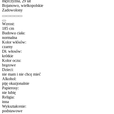
mężczyzna, 29 lat
Bojanowo, wielkopolskie
Zadowolony
Wzrost:
185 cm
Budowa ciała:
normalna
Kolor włósów:
czarny
Dł. włosów:
krótkie
Kolor oczu:
brązowe
Dzieci:
nie mam i nie chcę mieć
Alkohol:
piję okazjonalnie
Papierosy:
nie lubię
Religia:
inna
Wykształcenie:
podstawowe