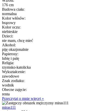
Wzrost:
176 cm
Budowa ciała:
normalna
Kolor włósów:
brązowy
Kolor oczu:
niebieskie
Dzieci:
nie mam, chcę mieć
Alkohol:
piję okazjonalnie
Papierosy:
lubię i palę
Religia:
rzymsko-katolicka
Wykształcenie:
zawodowe
Znak zodiaku:
wodnik
Obecne zajęcie:
renta
Przeczytaj o mnie więcej »
miras111