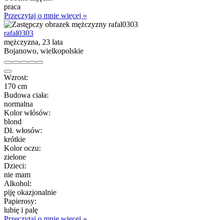
praca
Przeczytaj o mnie więcej »
rafal0303
mężczyzna, 23 lata
Bojanowo, wielkopolskie
Wzrost:
170 cm
Budowa ciała:
normalna
Kolor włósów:
blond
Dł. włosów:
krótkie
Kolor oczu:
zielone
Dzieci:
nie mam
Alkohol:
piję okazjonalnie
Papierosy:
lubię i palę
Przeczytaj o mnie więcej »