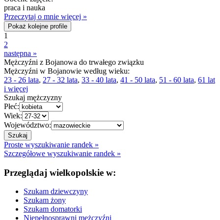
praca i nauka
Przeczytaj o mnie więcej »
Pokaż kolejne profile
1
2
następna »
Mężczyźni z Bojanowa do trwałego związku
Mężczyźni w Bojanowie według wieku:
23 - 26 lata
,
27 - 32 lata
,
33 - 40 lata
,
41 - 50 lata
,
51 - 60 lata
,
61 lat
i więcej
Szukaj mężczyzny
Płeć:
Wiek:
Województwo:
Proste wyszukiwanie randek »
Szczegółowe wyszukiwanie randek »
Przeglądaj wielkopolskie w:
Szukam dziewczyny
Szukam żony
Szukam domatorki
Niepełnosprawni mężczyźni