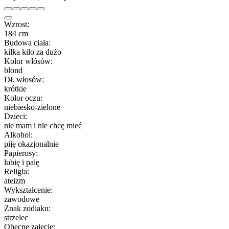
Wzrost:
184 cm
Budowa ciała:
kilka kilo za dużo
Kolor włósów:
blond
Dł. włosów:
krótkie
Kolor oczu:
niebiesko-zielone
Dzieci:
nie mam i nie chcę mieć
Alkohol:
piję okazjonalnie
Papierosy:
lubię i palę
Religia:
ateizm
Wykształcenie:
zawodowe
Znak zodiaku:
strzelec
Obecne zajęcie: