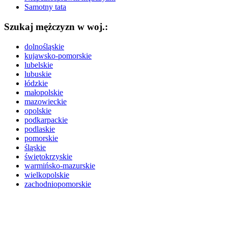
Samotny tata
Szukaj mężczyzn w woj.:
dolnośląskie
kujawsko-pomorskie
lubelskie
lubuskie
łódzkie
małopolskie
mazowieckie
opolskie
podkarpackie
podlaskie
pomorskie
śląskie
świętokrzyskie
warmińsko-mazurskie
wielkopolskie
zachodniopomorskie