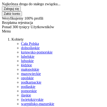
Najkrótsza droga do stałego związku...
Zaloguj się
Załóż konto
Weryfikujemy 100% profili
Bezpłatna rejestracja
Ponad 300 tysięcy Użytkowników
Menu
Kobiety
Cała Polska
dolnośląskie
kujawsko-pomorskie
lubelskie
lubuskie
łódzkie
małopolskie
mazowieckie
opolskie
podkarpackie
podlaskie
pomorskie
śląskie
świętokrzyskie
warmińsko-mazurskie