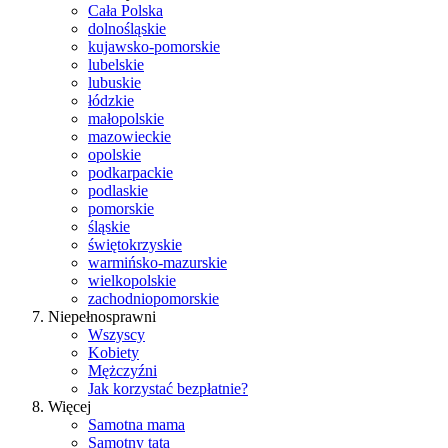
Cała Polska
dolnośląskie
kujawsko-pomorskie
lubelskie
lubuskie
łódzkie
małopolskie
mazowieckie
opolskie
podkarpackie
podlaskie
pomorskie
śląskie
świętokrzyskie
warmińsko-mazurskie
wielkopolskie
zachodniopomorskie
Niepełnosprawni
Wszyscy
Kobiety
Mężczyźni
Jak korzystać bezpłatnie?
Więcej
Samotna mama
Samotny tata