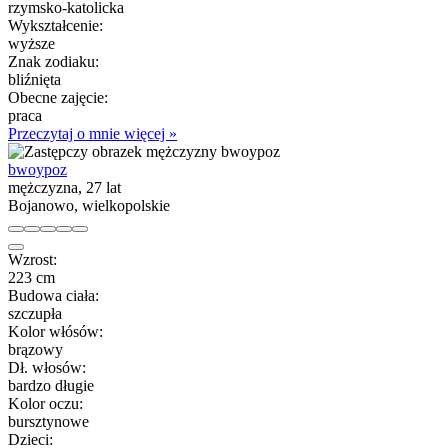
rzymsko-katolicka
Wykształcenie:
wyższe
Znak zodiaku:
bliźnięta
Obecne zajęcie:
praca
Przeczytaj o mnie więcej »
bwoypoz
mężczyzna, 27 lat
Bojanowo, wielkopolskie
Wzrost:
223 cm
Budowa ciała:
szczupła
Kolor włósów:
brązowy
Dł. włosów:
bardzo długie
Kolor oczu:
bursztynowe
Dzieci: