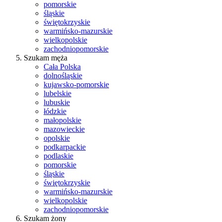
pomorskie
śląskie
świętokrzyskie
warmińsko-mazurskie
wielkopolskie
zachodniopomorskie
Szukam męża
Cała Polska
dolnośląskie
kujawsko-pomorskie
lubelskie
lubuskie
łódzkie
małopolskie
mazowieckie
opolskie
podkarpackie
podlaskie
pomorskie
śląskie
świętokrzyskie
warmińsko-mazurskie
wielkopolskie
zachodniopomorskie
Szukam żony