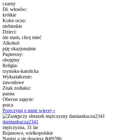
czarny
Dł. włosów:
krótkie
Kolor oczu:
niebieskie
Dzieci:
nie mam, chcę mieć
Alkohol:
piję okazjonalnie
Papierosy:
obojętny
Religia:
rzymsko-katolicka
Wykształcenie:
zawodowe
Znak zodiaku:
panna
Obecne zajęcie:
praca
Przeczytaj o mnie więcej »
damiankucza2341
mężczyzna, 31 lat
Bojanowo, wielkopolskie
Napisz a się dowiesz &#9786;