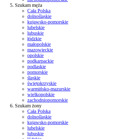
Szukam męża
Cała Polska
dolnośląskie
kujawsko-pomorskie
lubelskie
lubuskie
łódzkie
małopolskie
mazowieckie
opolskie
podkarpackie
podlaskie
pomorskie
śląskie
świętokrzyskie
warmińsko-mazurskie
wielkopolskie
zachodniopomorskie
Szukam żony
Cała Polska
dolnośląskie
kujawsko-pomorskie
lubelskie
lubuskie