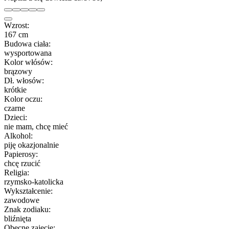
Wzrost:
167 cm
Budowa ciała:
wysportowana
Kolor włósów:
brązowy
Dł. włosów:
krótkie
Kolor oczu:
czarne
Dzieci:
nie mam, chcę mieć
Alkohol:
piję okazjonalnie
Papierosy:
chcę rzucić
Religia:
rzymsko-katolicka
Wykształcenie:
zawodowe
Znak zodiaku:
bliźnięta
Obecne zajęcie: