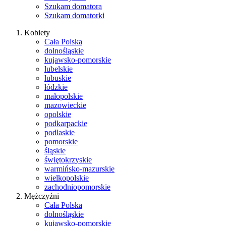
Szukam domatora
Szukam domatorki
Kobiety
Cała Polska
dolnośląskie
kujawsko-pomorskie
lubelskie
lubuskie
łódzkie
małopolskie
mazowieckie
opolskie
podkarpackie
podlaskie
pomorskie
śląskie
świętokrzyskie
warmińsko-mazurskie
wielkopolskie
zachodniopomorskie
Mężczyźni
Cała Polska
dolnośląskie
kujawsko-pomorskie