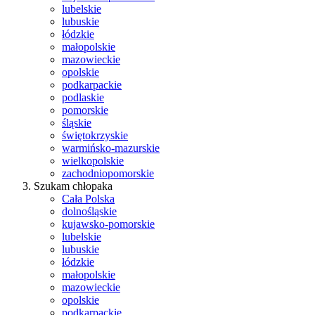
lubelskie
lubuskie
łódzkie
małopolskie
mazowieckie
opolskie
podkarpackie
podlaskie
pomorskie
śląskie
świętokrzyskie
warmińsko-mazurskie
wielkopolskie
zachodniopomorskie
Szukam chłopaka
Cała Polska
dolnośląskie
kujawsko-pomorskie
lubelskie
lubuskie
łódzkie
małopolskie
mazowieckie
opolskie
podkarpackie