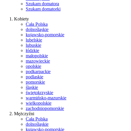
Szukam domatora
Szukam domatorki
Kobiety
Cała Polska
dolnośląskie
kujawsko-pomorskie
lubelskie
lubuskie
łódzkie
małopolskie
mazowieckie
opolskie
podkarpackie
podlaskie
pomorskie
śląskie
świętokrzyskie
warmińsko-mazurskie
wielkopolskie
zachodniopomorskie
Mężczyźni
Cała Polska
dolnośląskie
kujawsko-pomorskie