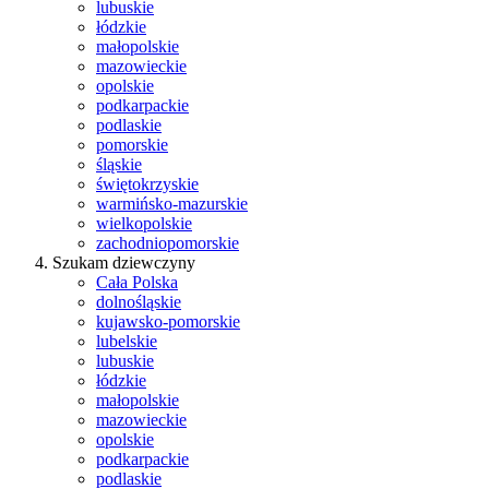
lubuskie
łódzkie
małopolskie
mazowieckie
opolskie
podkarpackie
podlaskie
pomorskie
śląskie
świętokrzyskie
warmińsko-mazurskie
wielkopolskie
zachodniopomorskie
Szukam dziewczyny
Cała Polska
dolnośląskie
kujawsko-pomorskie
lubelskie
lubuskie
łódzkie
małopolskie
mazowieckie
opolskie
podkarpackie
podlaskie