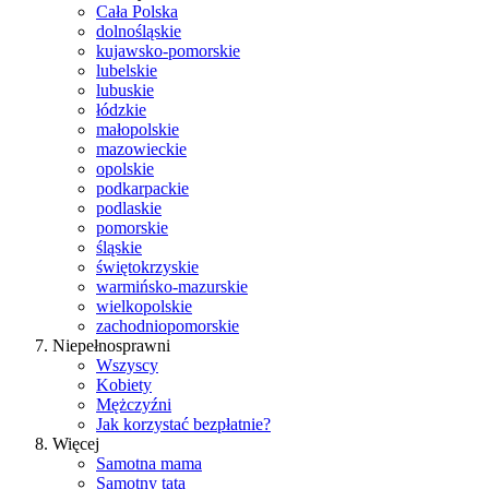
Cała Polska
dolnośląskie
kujawsko-pomorskie
lubelskie
lubuskie
łódzkie
małopolskie
mazowieckie
opolskie
podkarpackie
podlaskie
pomorskie
śląskie
świętokrzyskie
warmińsko-mazurskie
wielkopolskie
zachodniopomorskie
Niepełnosprawni
Wszyscy
Kobiety
Mężczyźni
Jak korzystać bezpłatnie?
Więcej
Samotna mama
Samotny tata