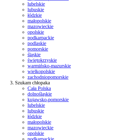
lubelskie
lubuskie
łódzkie
małopolskie
mazowieckie
opolskie
podkarpackie
podlaskie
pomorskie
śląskie
świętokrzyskie
warmińsko-mazurskie
wielkopolskie
zachodniopomorskie
Szukam chłopaka
Cała Polska
dolnośląskie
kujawsko-pomorskie
lubelskie
lubuskie
łódzkie
małopolskie
mazowieckie
opolskie
podkarpackie