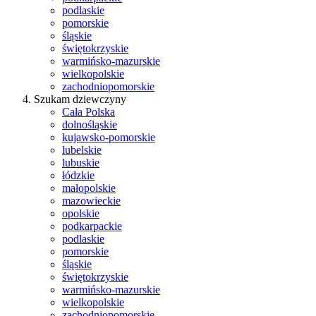
podlaskie
pomorskie
śląskie
świętokrzyskie
warmińsko-mazurskie
wielkopolskie
zachodniopomorskie
Szukam dziewczyny
Cała Polska
dolnośląskie
kujawsko-pomorskie
lubelskie
lubuskie
łódzkie
małopolskie
mazowieckie
opolskie
podkarpackie
podlaskie
pomorskie
śląskie
świętokrzyskie
warmińsko-mazurskie
wielkopolskie
zachodniopomorskie