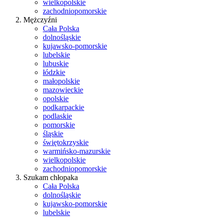
wielkopolskie
zachodniopomorskie
Mężczyźni
Cała Polska
dolnośląskie
kujawsko-pomorskie
lubelskie
lubuskie
łódzkie
małopolskie
mazowieckie
opolskie
podkarpackie
podlaskie
pomorskie
śląskie
świętokrzyskie
warmińsko-mazurskie
wielkopolskie
zachodniopomorskie
Szukam chłopaka
Cała Polska
dolnośląskie
kujawsko-pomorskie
lubelskie