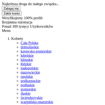
Najkrótsza droga do stałego związku...
Zaloguj się
Załóż konto
Weryfikujemy 100% profili
Bezpłatna rejestracja
Ponad 300 tysięcy Użytkowników
Menu
Kobiety
Cała Polska
dolnośląskie
kujawsko-pomorskie
lubelskie
lubuskie
łódzkie
małopolskie
mazowieckie
opolskie
podkarpackie
podlaskie
pomorskie
śląskie
świętokrzyskie
warmińsko-mazurskie