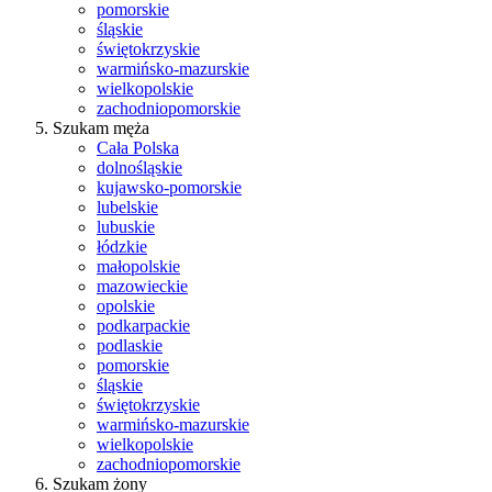
pomorskie
śląskie
świętokrzyskie
warmińsko-mazurskie
wielkopolskie
zachodniopomorskie
Szukam męża
Cała Polska
dolnośląskie
kujawsko-pomorskie
lubelskie
lubuskie
łódzkie
małopolskie
mazowieckie
opolskie
podkarpackie
podlaskie
pomorskie
śląskie
świętokrzyskie
warmińsko-mazurskie
wielkopolskie
zachodniopomorskie
Szukam żony