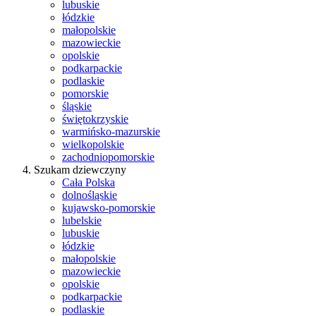
lubuskie
łódzkie
małopolskie
mazowieckie
opolskie
podkarpackie
podlaskie
pomorskie
śląskie
świętokrzyskie
warmińsko-mazurskie
wielkopolskie
zachodniopomorskie
Szukam dziewczyny
Cała Polska
dolnośląskie
kujawsko-pomorskie
lubelskie
lubuskie
łódzkie
małopolskie
mazowieckie
opolskie
podkarpackie
podlaskie