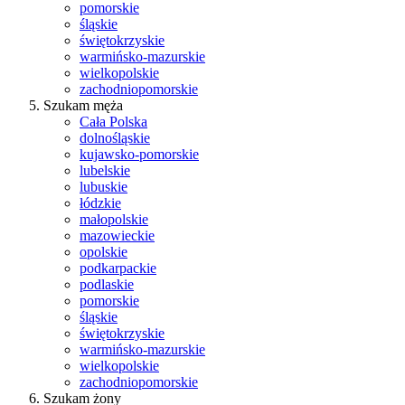
pomorskie
śląskie
świętokrzyskie
warmińsko-mazurskie
wielkopolskie
zachodniopomorskie
Szukam męża
Cała Polska
dolnośląskie
kujawsko-pomorskie
lubelskie
lubuskie
łódzkie
małopolskie
mazowieckie
opolskie
podkarpackie
podlaskie
pomorskie
śląskie
świętokrzyskie
warmińsko-mazurskie
wielkopolskie
zachodniopomorskie
Szukam żony