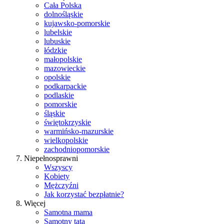
Cała Polska
dolnośląskie
kujawsko-pomorskie
lubelskie
lubuskie
łódzkie
małopolskie
mazowieckie
opolskie
podkarpackie
podlaskie
pomorskie
śląskie
świętokrzyskie
warmińsko-mazurskie
wielkopolskie
zachodniopomorskie
Niepełnosprawni
Wszyscy
Kobiety
Mężczyźni
Jak korzystać bezpłatnie?
Więcej
Samotna mama
Samotny tata