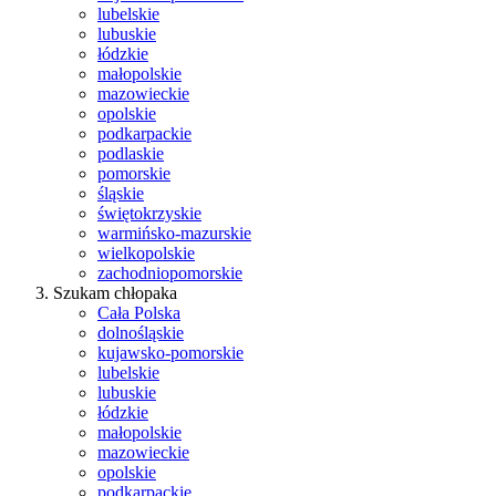
lubelskie
lubuskie
łódzkie
małopolskie
mazowieckie
opolskie
podkarpackie
podlaskie
pomorskie
śląskie
świętokrzyskie
warmińsko-mazurskie
wielkopolskie
zachodniopomorskie
Szukam chłopaka
Cała Polska
dolnośląskie
kujawsko-pomorskie
lubelskie
lubuskie
łódzkie
małopolskie
mazowieckie
opolskie
podkarpackie