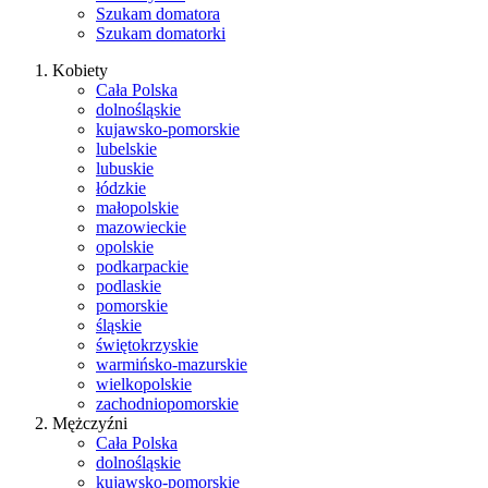
Szukam domatora
Szukam domatorki
Kobiety
Cała Polska
dolnośląskie
kujawsko-pomorskie
lubelskie
lubuskie
łódzkie
małopolskie
mazowieckie
opolskie
podkarpackie
podlaskie
pomorskie
śląskie
świętokrzyskie
warmińsko-mazurskie
wielkopolskie
zachodniopomorskie
Mężczyźni
Cała Polska
dolnośląskie
kujawsko-pomorskie