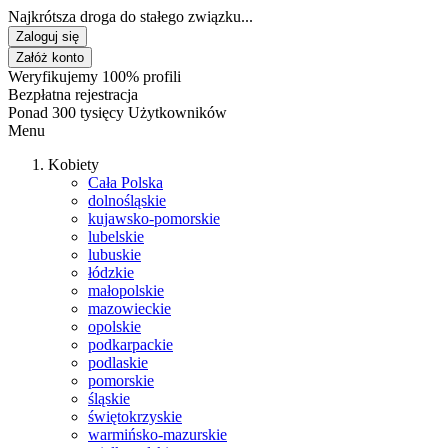
Najkrótsza droga do stałego związku...
Zaloguj się
Załóż konto
Weryfikujemy 100% profili
Bezpłatna rejestracja
Ponad 300 tysięcy Użytkowników
Menu
Kobiety
Cała Polska
dolnośląskie
kujawsko-pomorskie
lubelskie
lubuskie
łódzkie
małopolskie
mazowieckie
opolskie
podkarpackie
podlaskie
pomorskie
śląskie
świętokrzyskie
warmińsko-mazurskie