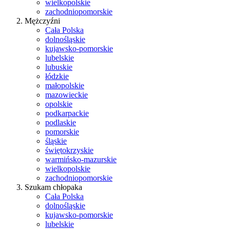
wielkopolskie
zachodniopomorskie
Mężczyźni
Cała Polska
dolnośląskie
kujawsko-pomorskie
lubelskie
lubuskie
łódzkie
małopolskie
mazowieckie
opolskie
podkarpackie
podlaskie
pomorskie
śląskie
świętokrzyskie
warmińsko-mazurskie
wielkopolskie
zachodniopomorskie
Szukam chłopaka
Cała Polska
dolnośląskie
kujawsko-pomorskie
lubelskie