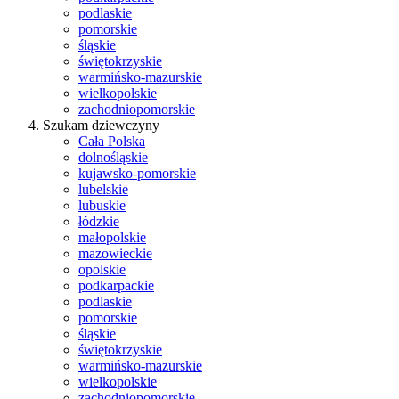
podlaskie
pomorskie
śląskie
świętokrzyskie
warmińsko-mazurskie
wielkopolskie
zachodniopomorskie
Szukam dziewczyny
Cała Polska
dolnośląskie
kujawsko-pomorskie
lubelskie
lubuskie
łódzkie
małopolskie
mazowieckie
opolskie
podkarpackie
podlaskie
pomorskie
śląskie
świętokrzyskie
warmińsko-mazurskie
wielkopolskie
zachodniopomorskie