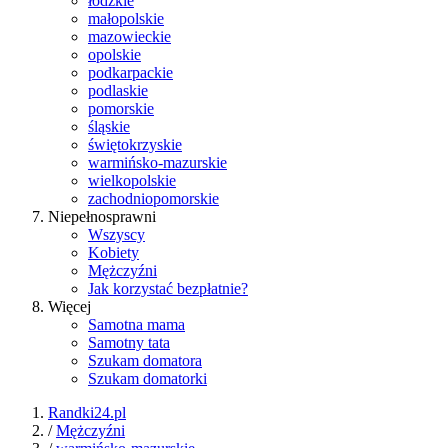
łódzkie
małopolskie
mazowieckie
opolskie
podkarpackie
podlaskie
pomorskie
śląskie
świętokrzyskie
warmińsko-mazurskie
wielkopolskie
zachodniopomorskie
Niepełnosprawni
Wszyscy
Kobiety
Mężczyźni
Jak korzystać bezpłatnie?
Więcej
Samotna mama
Samotny tata
Szukam domatora
Szukam domatorki
Randki24.pl
/
Mężczyźni