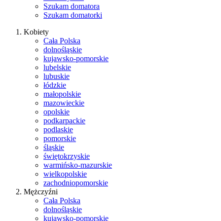
Szukam domatora
Szukam domatorki
Kobiety
Cała Polska
dolnośląskie
kujawsko-pomorskie
lubelskie
lubuskie
łódzkie
małopolskie
mazowieckie
opolskie
podkarpackie
podlaskie
pomorskie
śląskie
świętokrzyskie
warmińsko-mazurskie
wielkopolskie
zachodniopomorskie
Mężczyźni
Cała Polska
dolnośląskie
kujawsko-pomorskie