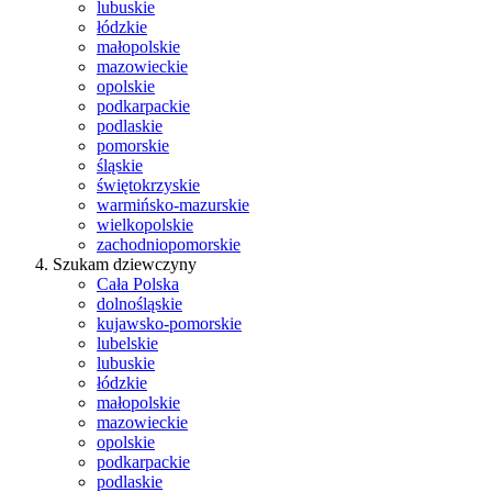
lubuskie
łódzkie
małopolskie
mazowieckie
opolskie
podkarpackie
podlaskie
pomorskie
śląskie
świętokrzyskie
warmińsko-mazurskie
wielkopolskie
zachodniopomorskie
Szukam dziewczyny
Cała Polska
dolnośląskie
kujawsko-pomorskie
lubelskie
lubuskie
łódzkie
małopolskie
mazowieckie
opolskie
podkarpackie
podlaskie