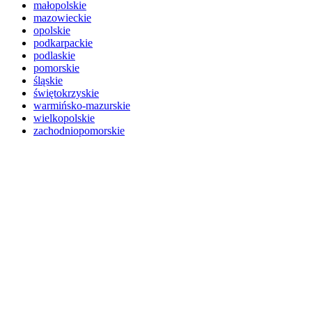
małopolskie
mazowieckie
opolskie
podkarpackie
podlaskie
pomorskie
śląskie
świętokrzyskie
warmińsko-mazurskie
wielkopolskie
zachodniopomorskie