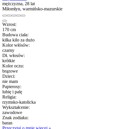
mężczyzna, 28 lat
Miłomłyn, warmińsko-mazurskie
Wzrost:
170 cm
Budowa ciała:
kilka kilo za dużo
Kolor włósów:
czarny
Dł. włosów:
krótkie
Kolor oczu:
brązowe
Dzieci:
nie mam
Papierosy:
lubię i palę
Religia:
rzymsko-katolicka
Wykształcenie:
zawodowe
Znak zodiaku:
baran
Przeczytaj o mnie więcej »