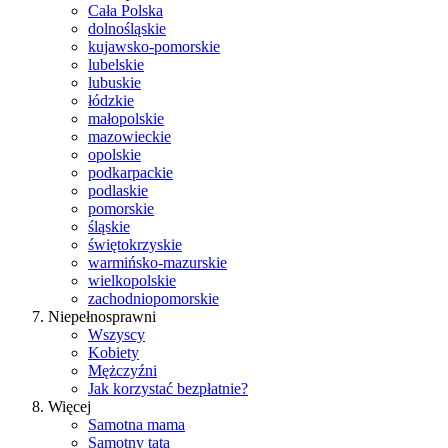
Cała Polska
dolnośląskie
kujawsko-pomorskie
lubelskie
lubuskie
łódzkie
małopolskie
mazowieckie
opolskie
podkarpackie
podlaskie
pomorskie
śląskie
świętokrzyskie
warmińsko-mazurskie
wielkopolskie
zachodniopomorskie
Niepełnosprawni
Wszyscy
Kobiety
Mężczyźni
Jak korzystać bezpłatnie?
Więcej
Samotna mama
Samotny tata