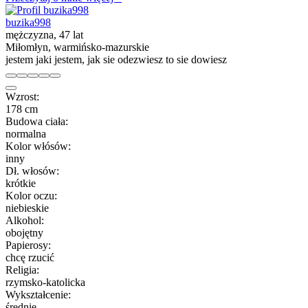
buzika998
mężczyzna, 47 lat
Miłomłyn, warmińsko-mazurskie
jestem jaki jestem, jak sie odezwiesz to sie dowiesz
Wzrost:
178 cm
Budowa ciała:
normalna
Kolor włósów:
inny
Dł. włosów:
krótkie
Kolor oczu:
niebieskie
Alkohol:
obojętny
Papierosy:
chcę rzucić
Religia:
rzymsko-katolicka
Wykształcenie:
średnie