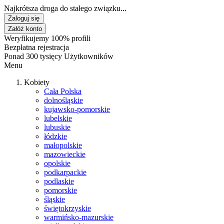
Najkrótsza droga do stałego związku...
Zaloguj się
Załóż konto
Weryfikujemy 100% profili
Bezpłatna rejestracja
Ponad 300 tysięcy Użytkowników
Menu
Kobiety
Cała Polska
dolnośląskie
kujawsko-pomorskie
lubelskie
lubuskie
łódzkie
małopolskie
mazowieckie
opolskie
podkarpackie
podlaskie
pomorskie
śląskie
świętokrzyskie
warmińsko-mazurskie