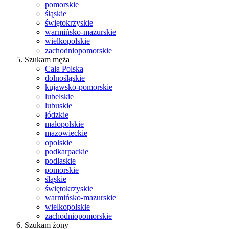
pomorskie
śląskie
świętokrzyskie
warmińsko-mazurskie
wielkopolskie
zachodniopomorskie
Szukam męża
Cała Polska
dolnośląskie
kujawsko-pomorskie
lubelskie
lubuskie
łódzkie
małopolskie
mazowieckie
opolskie
podkarpackie
podlaskie
pomorskie
śląskie
świętokrzyskie
warmińsko-mazurskie
wielkopolskie
zachodniopomorskie
Szukam żony