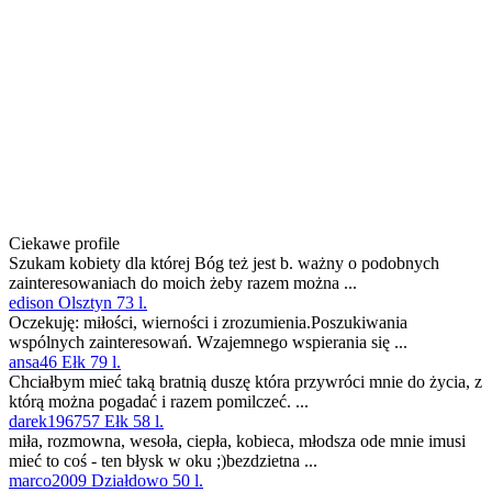
Ciekawe profile
Szukam kobiety dla której Bóg też jest b. ważny o podobnych
zainteresowaniach do moich żeby razem można ...
edison Olsztyn 73 l.
Oczekuję: miłości, wierności i zrozumienia.Poszukiwania
wspólnych zainteresowań. Wzajemnego wspierania się ...
ansa46 Ełk 79 l.
Chciałbym mieć taką bratnią duszę która przywróci mnie do życia, z
którą można pogadać i razem pomilczeć. ...
darek196757 Ełk 58 l.
miła, rozmowna, wesoła, ciepła, kobieca, młodsza ode mnie imusi
mieć to coś - ten błysk w oku ;)bezdzietna ...
marco2009 Działdowo 50 l.