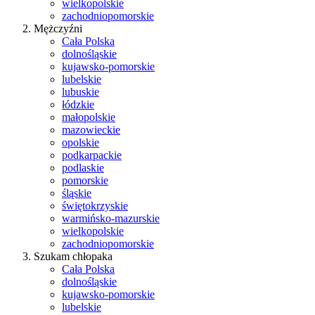
wielkopolskie
zachodniopomorskie
Mężczyźni
Cała Polska
dolnośląskie
kujawsko-pomorskie
lubelskie
lubuskie
łódzkie
małopolskie
mazowieckie
opolskie
podkarpackie
podlaskie
pomorskie
śląskie
świętokrzyskie
warmińsko-mazurskie
wielkopolskie
zachodniopomorskie
Szukam chłopaka
Cała Polska
dolnośląskie
kujawsko-pomorskie
lubelskie