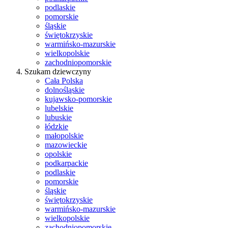
podlaskie
pomorskie
śląskie
świętokrzyskie
warmińsko-mazurskie
wielkopolskie
zachodniopomorskie
Szukam dziewczyny
Cała Polska
dolnośląskie
kujawsko-pomorskie
lubelskie
lubuskie
łódzkie
małopolskie
mazowieckie
opolskie
podkarpackie
podlaskie
pomorskie
śląskie
świętokrzyskie
warmińsko-mazurskie
wielkopolskie
zachodniopomorskie