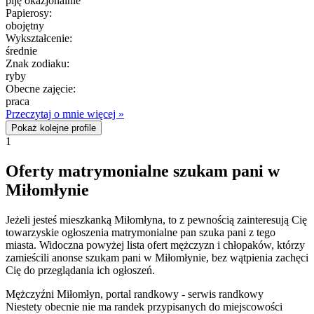
piję okazjonalnie
Papierosy:
obojętny
Wykształcenie:
średnie
Znak zodiaku:
ryby
Obecne zajęcie:
praca
Przeczytaj o mnie więcej »
Pokaż kolejne profile
1
Oferty matrymonialne szukam pani w
Miłomłynie
Jeżeli jesteś mieszkanką Miłomłyna, to z pewnością zainteresują Cię
towarzyskie ogłoszenia matrymonialne pan szuka pani z tego
miasta. Widoczna powyżej lista ofert mężczyzn i chłopaków, którzy
zamieścili anonse szukam pani w Miłomłynie, bez wątpienia zachęci
Cię do przeglądania ich ogłoszeń.
Mężczyźni Miłomłyn, portal randkowy - serwis randkowy
Niestety obecnie nie ma randek przypisanych do miejscowości