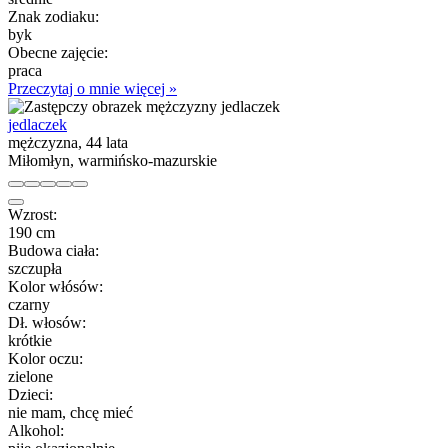
Znak zodiaku:
byk
Obecne zajęcie:
praca
Przeczytaj o mnie więcej »
jedlaczek
mężczyzna, 44 lata
Miłomłyn, warmińsko-mazurskie
Wzrost:
190 cm
Budowa ciała:
szczupła
Kolor włósów:
czarny
Dł. włosów:
krótkie
Kolor oczu:
zielone
Dzieci:
nie mam, chcę mieć
Alkohol: