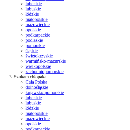
lubelskie
lubuskie
łódzkie
małopolskie
mazowieckie
opolskie
podkarpackie
podlaskie
pomorskie
śląskie
świętokrzyskie
warmińsko-mazurskie
wielkopolskie
zachodniopomorskie
Szukam chłopaka
Cała Polska
dolnośląskie
kujawsko-pomorskie
lubelskie
lubuskie
łódzkie
małopolskie
mazowieckie
opolskie
podkarpackie