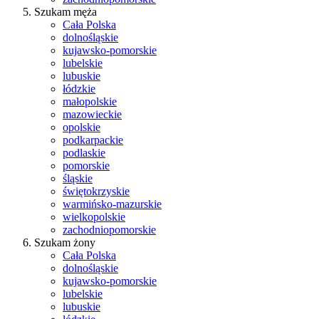
Szukam męża
Cała Polska
dolnośląskie
kujawsko-pomorskie
lubelskie
lubuskie
łódzkie
małopolskie
mazowieckie
opolskie
podkarpackie
podlaskie
pomorskie
śląskie
świętokrzyskie
warmińsko-mazurskie
wielkopolskie
zachodniopomorskie
Szukam żony
Cała Polska
dolnośląskie
kujawsko-pomorskie
lubelskie
lubuskie