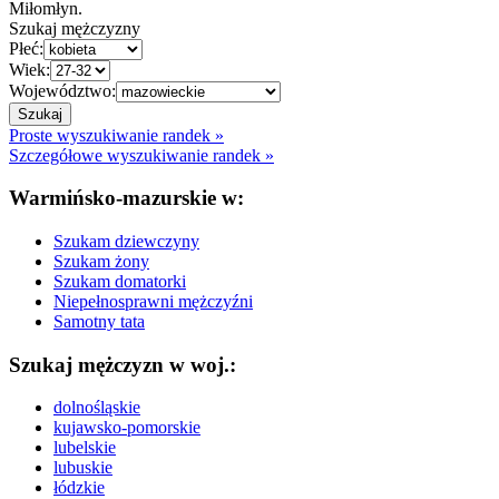
Miłomłyn.
Szukaj mężczyzny
Płeć:
Wiek:
Województwo:
Proste wyszukiwanie randek »
Szczegółowe wyszukiwanie randek »
Warmińsko-mazurskie w:
Szukam dziewczyny
Szukam żony
Szukam domatorki
Niepełnosprawni mężczyźni
Samotny tata
Szukaj mężczyzn w woj.:
dolnośląskie
kujawsko-pomorskie
lubelskie
lubuskie
łódzkie