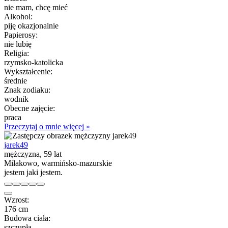
nie mam, chcę mieć
Alkohol:
piję okazjonalnie
Papierosy:
nie lubię
Religia:
rzymsko-katolicka
Wykształcenie:
średnie
Znak zodiaku:
wodnik
Obecne zajęcie:
praca
Przeczytaj o mnie więcej »
jarek49
mężczyzna, 59 lat
Miłakowo, warmińsko-mazurskie
jestem jaki jestem.
Wzrost:
176 cm
Budowa ciała:
szczupła