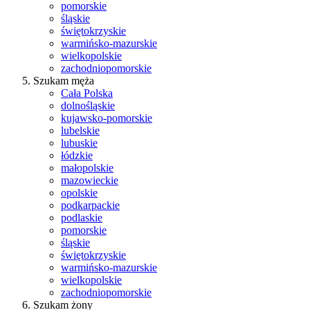
pomorskie
śląskie
świętokrzyskie
warmińsko-mazurskie
wielkopolskie
zachodniopomorskie
Szukam męża
Cała Polska
dolnośląskie
kujawsko-pomorskie
lubelskie
lubuskie
łódzkie
małopolskie
mazowieckie
opolskie
podkarpackie
podlaskie
pomorskie
śląskie
świętokrzyskie
warmińsko-mazurskie
wielkopolskie
zachodniopomorskie
Szukam żony