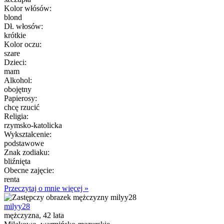
Kolor włósów:
blond
Dł. włosów:
krótkie
Kolor oczu:
szare
Dzieci:
mam
Alkohol:
obojętny
Papierosy:
chcę rzucić
Religia:
rzymsko-katolicka
Wykształcenie:
podstawowe
Znak zodiaku:
bliźnięta
Obecne zajęcie:
renta
Przeczytaj o mnie więcej »
milyy28
mężczyzna, 42 lata