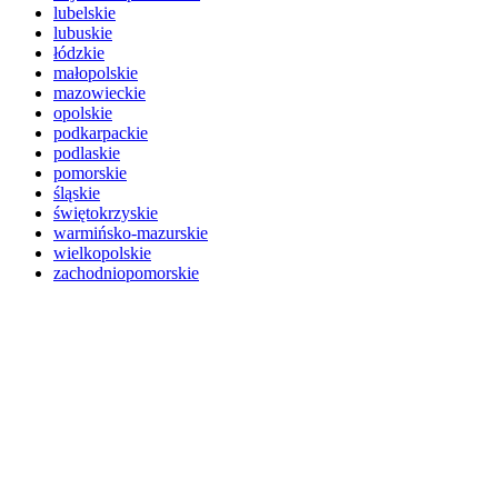
lubelskie
lubuskie
łódzkie
małopolskie
mazowieckie
opolskie
podkarpackie
podlaskie
pomorskie
śląskie
świętokrzyskie
warmińsko-mazurskie
wielkopolskie
zachodniopomorskie