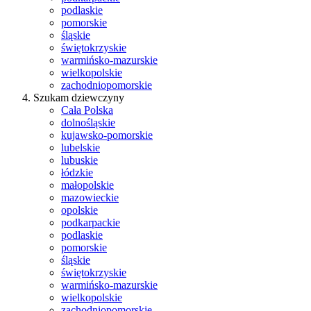
podlaskie
pomorskie
śląskie
świętokrzyskie
warmińsko-mazurskie
wielkopolskie
zachodniopomorskie
Szukam dziewczyny
Cała Polska
dolnośląskie
kujawsko-pomorskie
lubelskie
lubuskie
łódzkie
małopolskie
mazowieckie
opolskie
podkarpackie
podlaskie
pomorskie
śląskie
świętokrzyskie
warmińsko-mazurskie
wielkopolskie
zachodniopomorskie