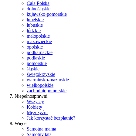
Cała Polska
dolnośląskie
kujawsko-pomorskie
lubelskie
lubuskie
łódzkie
małopolskie
mazowieckie
opolskie
podkarpackie
podlaskie
pomorskie
śląskie
świętokrzyskie
warmińsko-mazurskie
wielkopolskie
zachodniopomorskie
Niepełnosprawni
Wszyscy
Kobiety
Mężczyźni
Jak korzystać bezpłatnie?
Więcej
Samotna mama
Samotny tata