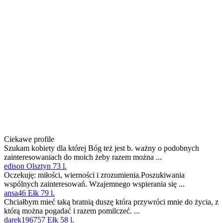
Ciekawe profile
Szukam kobiety dla której Bóg też jest b. ważny o podobnych
zainteresowaniach do moich żeby razem można ...
edison Olsztyn 73 l.
Oczekuję: miłości, wierności i zrozumienia.Poszukiwania
wspólnych zainteresowań. Wzajemnego wspierania się ...
ansa46 Ełk 79 l.
Chciałbym mieć taką bratnią duszę która przywróci mnie do życia, z
którą można pogadać i razem pomilczeć. ...
darek196757 Ełk 58 l.