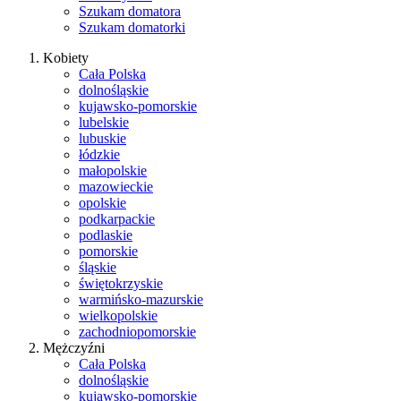
Szukam domatora
Szukam domatorki
Kobiety
Cała Polska
dolnośląskie
kujawsko-pomorskie
lubelskie
lubuskie
łódzkie
małopolskie
mazowieckie
opolskie
podkarpackie
podlaskie
pomorskie
śląskie
świętokrzyskie
warmińsko-mazurskie
wielkopolskie
zachodniopomorskie
Mężczyźni
Cała Polska
dolnośląskie
kujawsko-pomorskie