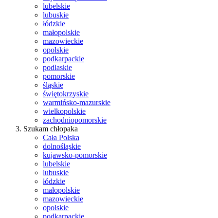
lubelskie
lubuskie
łódzkie
małopolskie
mazowieckie
opolskie
podkarpackie
podlaskie
pomorskie
śląskie
świętokrzyskie
warmińsko-mazurskie
wielkopolskie
zachodniopomorskie
Szukam chłopaka
Cała Polska
dolnośląskie
kujawsko-pomorskie
lubelskie
lubuskie
łódzkie
małopolskie
mazowieckie
opolskie
podkarpackie