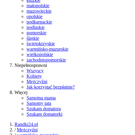
łódzkie
małopolskie
mazowieckie
opolskie
podkarpackie
podlaskie
pomorskie
śląskie
świętokrzyskie
warmińsko-mazurskie
wielkopolskie
zachodniopomorskie
Niepełnosprawni
Wszyscy
Kobiety
Mężczyźni
Jak korzystać bezpłatnie?
Więcej
Samotna mama
Samotny tata
Szukam domatora
Szukam domatorki
Randki24.pl
/
Mężczyźni