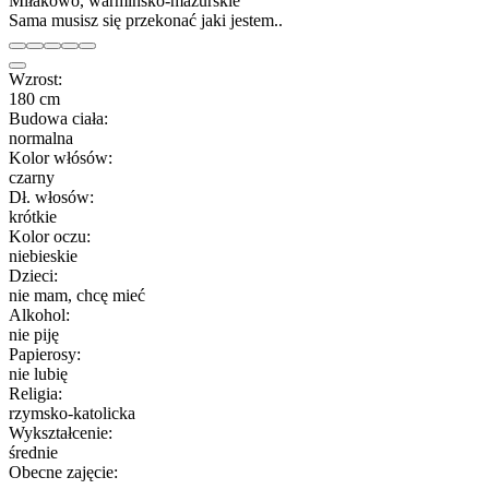
Miłakowo, warmińsko-mazurskie
Sama musisz się przekonać jaki jestem..
Wzrost:
180 cm
Budowa ciała:
normalna
Kolor włósów:
czarny
Dł. włosów:
krótkie
Kolor oczu:
niebieskie
Dzieci:
nie mam, chcę mieć
Alkohol:
nie piję
Papierosy:
nie lubię
Religia:
rzymsko-katolicka
Wykształcenie:
średnie
Obecne zajęcie: