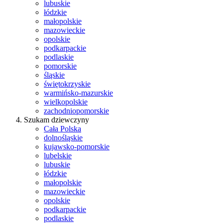
lubuskie
łódzkie
małopolskie
mazowieckie
opolskie
podkarpackie
podlaskie
pomorskie
śląskie
świętokrzyskie
warmińsko-mazurskie
wielkopolskie
zachodniopomorskie
Szukam dziewczyny
Cała Polska
dolnośląskie
kujawsko-pomorskie
lubelskie
lubuskie
łódzkie
małopolskie
mazowieckie
opolskie
podkarpackie
podlaskie