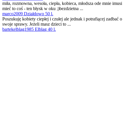
miła, rozmowna, wesoła, ciepła, kobieca, młodsza ode mnie imusi
mieć to coś - ten błysk w oku ;)bezdzietna ...
marco2009 Działdowo 50 l.
Poszukuję kobiety ciepłej i czułej ale jednak i potrafiącej zadbać o
swoje sprawy. Jeżeli masz dzieci to ...
bartekelblag1985 Elbląg 40 l.