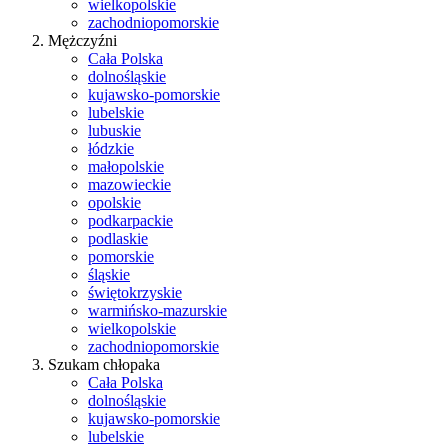
wielkopolskie
zachodniopomorskie
Mężczyźni
Cała Polska
dolnośląskie
kujawsko-pomorskie
lubelskie
lubuskie
łódzkie
małopolskie
mazowieckie
opolskie
podkarpackie
podlaskie
pomorskie
śląskie
świętokrzyskie
warmińsko-mazurskie
wielkopolskie
zachodniopomorskie
Szukam chłopaka
Cała Polska
dolnośląskie
kujawsko-pomorskie
lubelskie