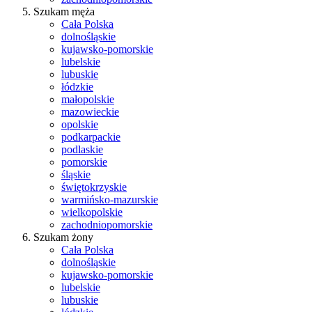
Szukam męża
Cała Polska
dolnośląskie
kujawsko-pomorskie
lubelskie
lubuskie
łódzkie
małopolskie
mazowieckie
opolskie
podkarpackie
podlaskie
pomorskie
śląskie
świętokrzyskie
warmińsko-mazurskie
wielkopolskie
zachodniopomorskie
Szukam żony
Cała Polska
dolnośląskie
kujawsko-pomorskie
lubelskie
lubuskie