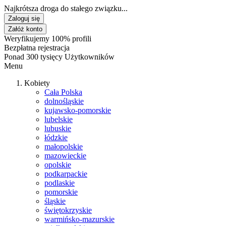
Najkrótsza droga do stałego związku...
Zaloguj się
Załóż konto
Weryfikujemy 100% profili
Bezpłatna rejestracja
Ponad 300 tysięcy Użytkowników
Menu
Kobiety
Cała Polska
dolnośląskie
kujawsko-pomorskie
lubelskie
lubuskie
łódzkie
małopolskie
mazowieckie
opolskie
podkarpackie
podlaskie
pomorskie
śląskie
świętokrzyskie
warmińsko-mazurskie