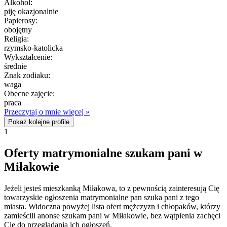
Alkohol:
piję okazjonalnie
Papierosy:
obojętny
Religia:
rzymsko-katolicka
Wykształcenie:
średnie
Znak zodiaku:
waga
Obecne zajęcie:
praca
Przeczytaj o mnie więcej »
Pokaż kolejne profile
1
Oferty matrymonialne szukam pani w
Miłakowie
Jeżeli jesteś mieszkanką Miłakowa, to z pewnością zainteresują Cię
towarzyskie ogłoszenia matrymonialne pan szuka pani z tego
miasta. Widoczna powyżej lista ofert mężczyzn i chłopaków, którzy
zamieścili anonse szukam pani w Miłakowie, bez wątpienia zachęci
Cię do przeglądania ich ogłoszeń.