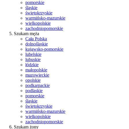
pomorskie
śląskie
świętokrzyskie
warmińsko-mazurskie
wielkopolskie
zachodniopomorskie
Szukam męża
Cała Polska
dolnośląskie
kujawsko-pomorskie
lubelskie
lubuskie
łódzkie
małopolskie
mazowieckie
opolskie
podkarpackie
podlaskie
pomorskie
śląskie
świętokrzyskie
warmińsko-mazurskie
wielkopolskie
zachodniopomorskie
Szukam żony