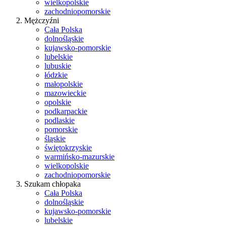
wielkopolskie
zachodniopomorskie
Mężczyźni
Cała Polska
dolnośląskie
kujawsko-pomorskie
lubelskie
lubuskie
łódzkie
małopolskie
mazowieckie
opolskie
podkarpackie
podlaskie
pomorskie
śląskie
świętokrzyskie
warmińsko-mazurskie
wielkopolskie
zachodniopomorskie
Szukam chłopaka
Cała Polska
dolnośląskie
kujawsko-pomorskie
lubelskie