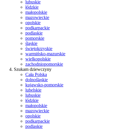
lubuskie
łódzkie
małopolskie
mazowieckie
opolskie
podkarpackie
podlaskie
pomorskie
śląskie
świętokrzyskie
warmińsko-mazurskie
wielkopolskie
zachodniopomorskie
Szukam dziewczyny
Cała Polska
dolnośląskie
kujawsko-pomorskie
lubelskie
lubuskie
łódzkie
małopolskie
mazowieckie
opolskie
podkarpackie
podlaskie