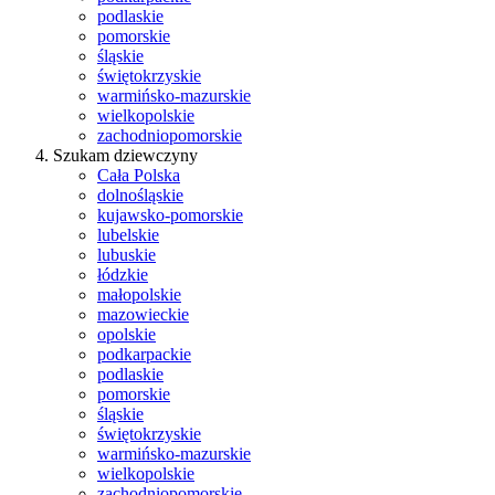
podlaskie
pomorskie
śląskie
świętokrzyskie
warmińsko-mazurskie
wielkopolskie
zachodniopomorskie
Szukam dziewczyny
Cała Polska
dolnośląskie
kujawsko-pomorskie
lubelskie
lubuskie
łódzkie
małopolskie
mazowieckie
opolskie
podkarpackie
podlaskie
pomorskie
śląskie
świętokrzyskie
warmińsko-mazurskie
wielkopolskie
zachodniopomorskie