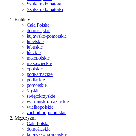
Szukam domatora
Szukam domatorki
Kobiety
Cała Polska
dolnośląskie
kujawsko-pomorskie
lubelskie
lubuskie
łódzkie
małopolskie
mazowieckie
opolskie
podkarpackie
podlaskie
pomorskie
śląskie
świętokrzyskie
warmińsko-mazurskie
wielkopolskie
zachodniopomorskie
Mężczyźni
Cała Polska
dolnośląskie
kujawsko-pomorskie