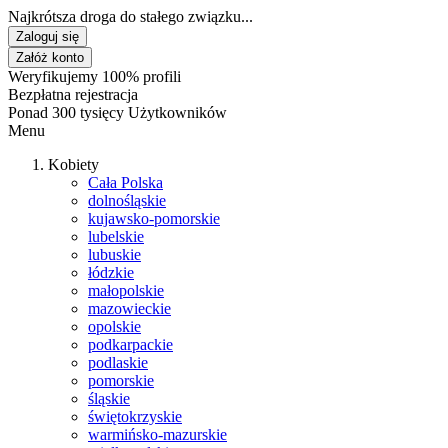
Najkrótsza droga do stałego związku...
Zaloguj się
Załóż konto
Weryfikujemy 100% profili
Bezpłatna rejestracja
Ponad 300 tysięcy Użytkowników
Menu
Kobiety
Cała Polska
dolnośląskie
kujawsko-pomorskie
lubelskie
lubuskie
łódzkie
małopolskie
mazowieckie
opolskie
podkarpackie
podlaskie
pomorskie
śląskie
świętokrzyskie
warmińsko-mazurskie