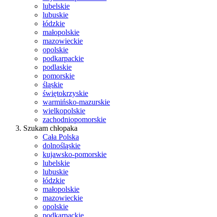
lubelskie
lubuskie
łódzkie
małopolskie
mazowieckie
opolskie
podkarpackie
podlaskie
pomorskie
śląskie
świętokrzyskie
warmińsko-mazurskie
wielkopolskie
zachodniopomorskie
Szukam chłopaka
Cała Polska
dolnośląskie
kujawsko-pomorskie
lubelskie
lubuskie
łódzkie
małopolskie
mazowieckie
opolskie
podkarpackie