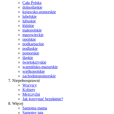
Cała Polska
dolnośląskie
kujawsko-pomorskie
lubelskie
lubuskie
łódzkie
małopolskie
mazowieckie
opolskie
podkarpackie
podlaskie
pomorskie
śląskie
świętokrzyskie
warmińsko-mazurskie
wielkopolskie
zachodniopomorskie
Niepełnosprawni
Wszyscy
Kobiety
Mężczyźni
Jak korzystać bezpłatnie?
Więcej
Samotna mama
Samotny tata