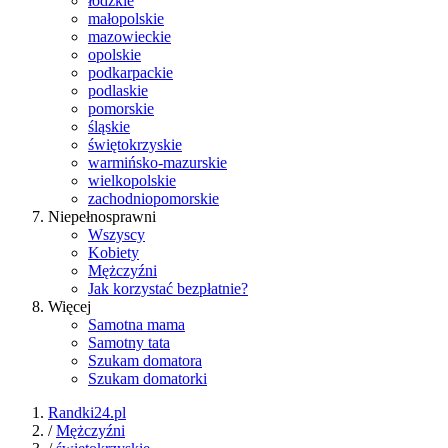
łódzkie
małopolskie
mazowieckie
opolskie
podkarpackie
podlaskie
pomorskie
śląskie
świętokrzyskie
warmińsko-mazurskie
wielkopolskie
zachodniopomorskie
Niepełnosprawni
Wszyscy
Kobiety
Mężczyźni
Jak korzystać bezpłatnie?
Więcej
Samotna mama
Samotny tata
Szukam domatora
Szukam domatorki
Randki24.pl
/
Mężczyźni