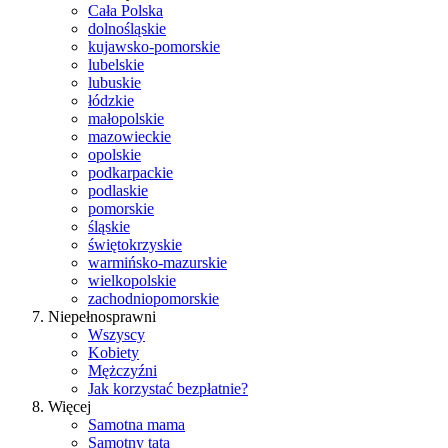
Cała Polska
dolnośląskie
kujawsko-pomorskie
lubelskie
lubuskie
łódzkie
małopolskie
mazowieckie
opolskie
podkarpackie
podlaskie
pomorskie
śląskie
świętokrzyskie
warmińsko-mazurskie
wielkopolskie
zachodniopomorskie
Niepełnosprawni
Wszyscy
Kobiety
Mężczyźni
Jak korzystać bezpłatnie?
Więcej
Samotna mama
Samotny tata