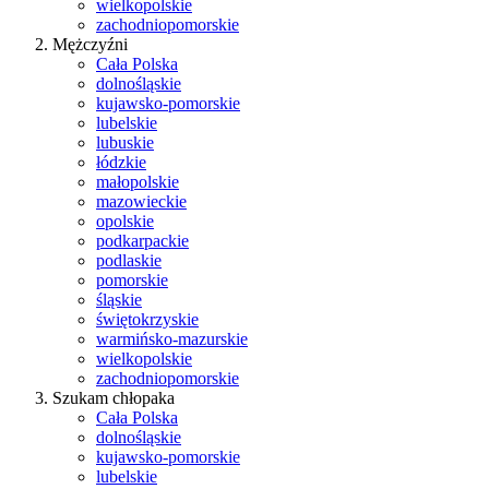
wielkopolskie
zachodniopomorskie
Mężczyźni
Cała Polska
dolnośląskie
kujawsko-pomorskie
lubelskie
lubuskie
łódzkie
małopolskie
mazowieckie
opolskie
podkarpackie
podlaskie
pomorskie
śląskie
świętokrzyskie
warmińsko-mazurskie
wielkopolskie
zachodniopomorskie
Szukam chłopaka
Cała Polska
dolnośląskie
kujawsko-pomorskie
lubelskie