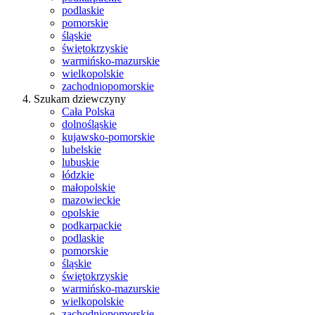
podlaskie
pomorskie
śląskie
świętokrzyskie
warmińsko-mazurskie
wielkopolskie
zachodniopomorskie
Szukam dziewczyny
Cała Polska
dolnośląskie
kujawsko-pomorskie
lubelskie
lubuskie
łódzkie
małopolskie
mazowieckie
opolskie
podkarpackie
podlaskie
pomorskie
śląskie
świętokrzyskie
warmińsko-mazurskie
wielkopolskie
zachodniopomorskie