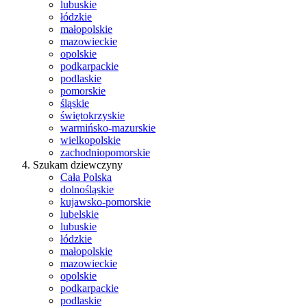
lubuskie
łódzkie
małopolskie
mazowieckie
opolskie
podkarpackie
podlaskie
pomorskie
śląskie
świętokrzyskie
warmińsko-mazurskie
wielkopolskie
zachodniopomorskie
Szukam dziewczyny
Cała Polska
dolnośląskie
kujawsko-pomorskie
lubelskie
lubuskie
łódzkie
małopolskie
mazowieckie
opolskie
podkarpackie
podlaskie