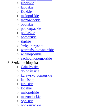
lubelskie
lubuskie
łódzkie
małopolskie
mazowieckie
opolskie
podkarpackie
podlaskie
pomorskie
śląskie
świętokrzyskie
warmińsko-mazurskie
wielkopolskie
zachodniopomorskie
Szukam chłopaka
Cała Polska
dolnośląskie
kujawsko-pomorskie
lubelskie
lubuskie
łódzkie
małopolskie
mazowieckie
opolskie
podkarpackie