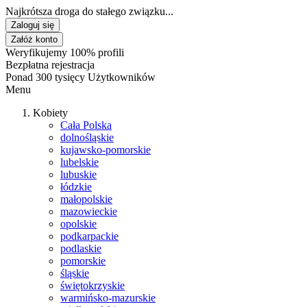
Najkrótsza droga do stałego związku...
Zaloguj się
Załóż konto
Weryfikujemy 100% profili
Bezpłatna rejestracja
Ponad 300 tysięcy Użytkowników
Menu
Kobiety
Cała Polska
dolnośląskie
kujawsko-pomorskie
lubelskie
lubuskie
łódzkie
małopolskie
mazowieckie
opolskie
podkarpackie
podlaskie
pomorskie
śląskie
świętokrzyskie
warmińsko-mazurskie