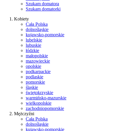
Szukam domatora
Szukam domatorki
Kobiety
Cała Polska
dolnośląskie
kujawsko-pomorskie
lubelskie
lubuskie
łódzkie
małopolskie
mazowieckie
opolskie
podkarpackie
podlaskie
pomorskie
śląskie
świętokrzyskie
warmińsko-mazurskie
wielkopolskie
zachodniopomorskie
Mężczyźni
Cała Polska
dolnośląskie
kujawsko-pomorskie