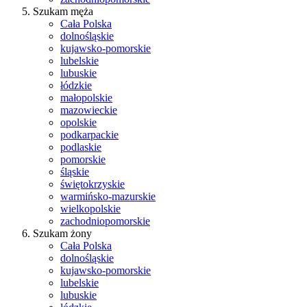
Szukam męża
Cała Polska
dolnośląskie
kujawsko-pomorskie
lubelskie
lubuskie
łódzkie
małopolskie
mazowieckie
opolskie
podkarpackie
podlaskie
pomorskie
śląskie
świętokrzyskie
warmińsko-mazurskie
wielkopolskie
zachodniopomorskie
Szukam żony
Cała Polska
dolnośląskie
kujawsko-pomorskie
lubelskie
lubuskie