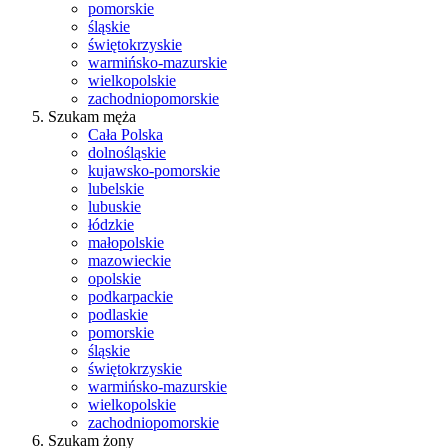
pomorskie
śląskie
świętokrzyskie
warmińsko-mazurskie
wielkopolskie
zachodniopomorskie
Szukam męża
Cała Polska
dolnośląskie
kujawsko-pomorskie
lubelskie
lubuskie
łódzkie
małopolskie
mazowieckie
opolskie
podkarpackie
podlaskie
pomorskie
śląskie
świętokrzyskie
warmińsko-mazurskie
wielkopolskie
zachodniopomorskie
Szukam żony