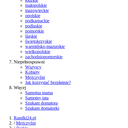
łódzkie
małopolskie
mazowieckie
opolskie
podkarpackie
podlaskie
pomorskie
śląskie
świętokrzyskie
warmińsko-mazurskie
wielkopolskie
zachodniopomorskie
Niepełnosprawni
Wszyscy
Kobiety
Mężczyźni
Jak korzystać bezpłatnie?
Więcej
Samotna mama
Samotny tata
Szukam domatora
Szukam domatorki
Randki24.pl
/
Mężczyźni