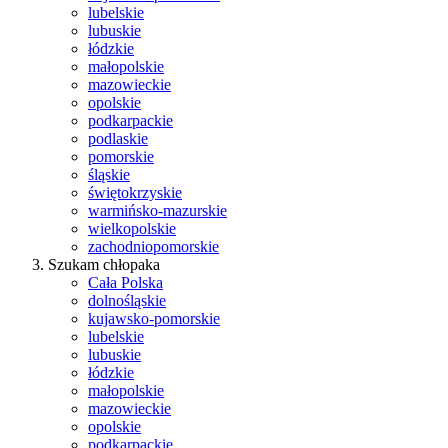
lubelskie
lubuskie
łódzkie
małopolskie
mazowieckie
opolskie
podkarpackie
podlaskie
pomorskie
śląskie
świętokrzyskie
warmińsko-mazurskie
wielkopolskie
zachodniopomorskie
Szukam chłopaka
Cała Polska
dolnośląskie
kujawsko-pomorskie
lubelskie
lubuskie
łódzkie
małopolskie
mazowieckie
opolskie
podkarpackie