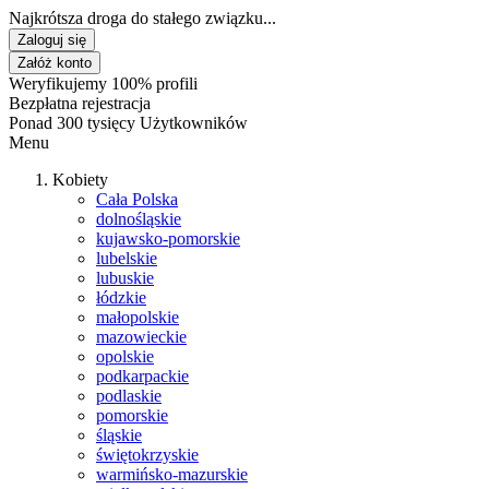
Najkrótsza droga do stałego związku...
Zaloguj się
Załóż konto
Weryfikujemy 100% profili
Bezpłatna rejestracja
Ponad 300 tysięcy Użytkowników
Menu
Kobiety
Cała Polska
dolnośląskie
kujawsko-pomorskie
lubelskie
lubuskie
łódzkie
małopolskie
mazowieckie
opolskie
podkarpackie
podlaskie
pomorskie
śląskie
świętokrzyskie
warmińsko-mazurskie