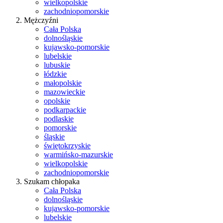
wielkopolskie
zachodniopomorskie
Mężczyźni
Cała Polska
dolnośląskie
kujawsko-pomorskie
lubelskie
lubuskie
łódzkie
małopolskie
mazowieckie
opolskie
podkarpackie
podlaskie
pomorskie
śląskie
świętokrzyskie
warmińsko-mazurskie
wielkopolskie
zachodniopomorskie
Szukam chłopaka
Cała Polska
dolnośląskie
kujawsko-pomorskie
lubelskie