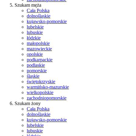
Szukam męża
Cała Polska
dolnośląskie
kujawsko-pomorskie
lubelskie
lubuskie
łódzkie
małopolskie
mazowieckie
opolskie
podkarpackie
podlaskie
pomorskie
śląskie
świętokrzyskie
warmińsko-mazurskie
wielkopolskie
zachodniopomorskie
Szukam żony
Cała Polska
dolnośląskie
kujawsko-pomorskie
lubelskie
lubuskie