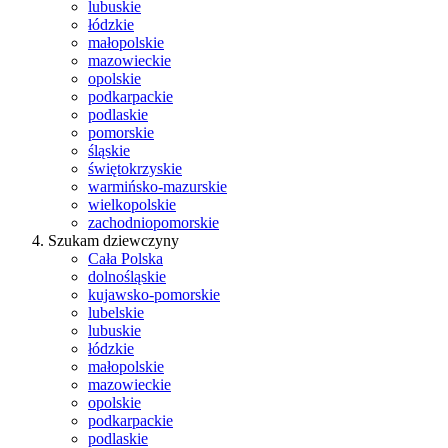
lubuskie
łódzkie
małopolskie
mazowieckie
opolskie
podkarpackie
podlaskie
pomorskie
śląskie
świętokrzyskie
warmińsko-mazurskie
wielkopolskie
zachodniopomorskie
Szukam dziewczyny
Cała Polska
dolnośląskie
kujawsko-pomorskie
lubelskie
lubuskie
łódzkie
małopolskie
mazowieckie
opolskie
podkarpackie
podlaskie