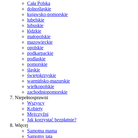
Cała Polska
dolnośląskie
kujawsko-pomorskie
lubelskie
lubuskie
łódzkie
małopolskie
mazowieckie
opolskie
podkarpackie
podlaskie
pomorskie
śląskie
świętokrzyskie
warmińsko-mazurskie
wielkopolskie
zachodniopomorskie
Niepełnosprawni
Wszyscy
Kobiety
Mężczyźni
Jak korzystać bezpłatnie?
Więcej
Samotna mama
Samotny tata