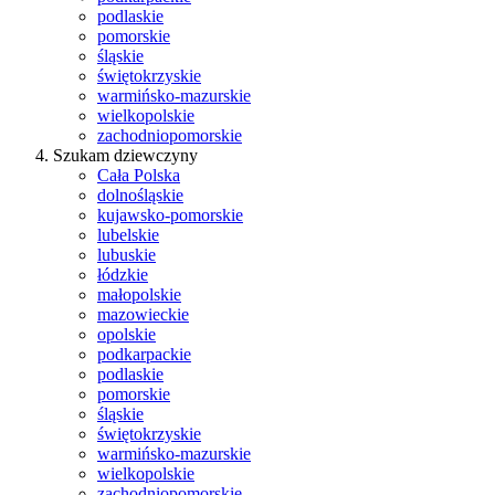
podlaskie
pomorskie
śląskie
świętokrzyskie
warmińsko-mazurskie
wielkopolskie
zachodniopomorskie
Szukam dziewczyny
Cała Polska
dolnośląskie
kujawsko-pomorskie
lubelskie
lubuskie
łódzkie
małopolskie
mazowieckie
opolskie
podkarpackie
podlaskie
pomorskie
śląskie
świętokrzyskie
warmińsko-mazurskie
wielkopolskie
zachodniopomorskie