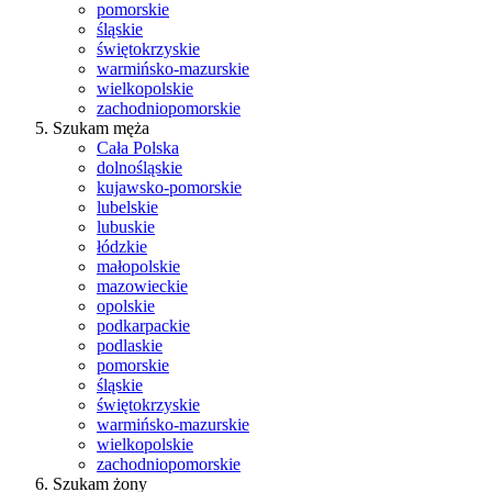
pomorskie
śląskie
świętokrzyskie
warmińsko-mazurskie
wielkopolskie
zachodniopomorskie
Szukam męża
Cała Polska
dolnośląskie
kujawsko-pomorskie
lubelskie
lubuskie
łódzkie
małopolskie
mazowieckie
opolskie
podkarpackie
podlaskie
pomorskie
śląskie
świętokrzyskie
warmińsko-mazurskie
wielkopolskie
zachodniopomorskie
Szukam żony