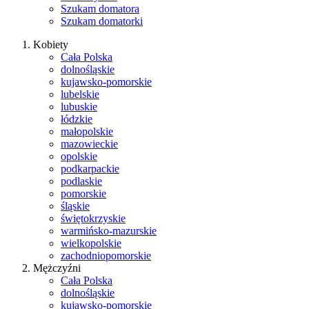
Szukam domatora
Szukam domatorki
Kobiety
Cała Polska
dolnośląskie
kujawsko-pomorskie
lubelskie
lubuskie
łódzkie
małopolskie
mazowieckie
opolskie
podkarpackie
podlaskie
pomorskie
śląskie
świętokrzyskie
warmińsko-mazurskie
wielkopolskie
zachodniopomorskie
Mężczyźni
Cała Polska
dolnośląskie
kujawsko-pomorskie