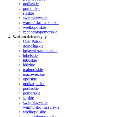
podlaskie
pomorskie
śląskie
świętokrzyskie
warmińsko-mazurskie
wielkopolskie
zachodniopomorskie
Szukam dziewczyny
Cała Polska
dolnośląskie
kujawsko-pomorskie
lubelskie
lubuskie
łódzkie
małopolskie
mazowieckie
opolskie
podkarpackie
podlaskie
pomorskie
śląskie
świętokrzyskie
warmińsko-mazurskie
wielkopolskie
zachodniopomorskie