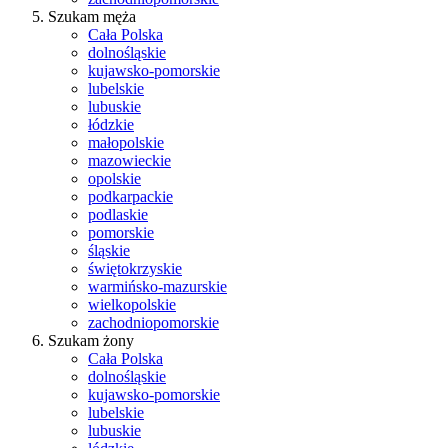
Szukam męża
Cała Polska
dolnośląskie
kujawsko-pomorskie
lubelskie
lubuskie
łódzkie
małopolskie
mazowieckie
opolskie
podkarpackie
podlaskie
pomorskie
śląskie
świętokrzyskie
warmińsko-mazurskie
wielkopolskie
zachodniopomorskie
Szukam żony
Cała Polska
dolnośląskie
kujawsko-pomorskie
lubelskie
lubuskie