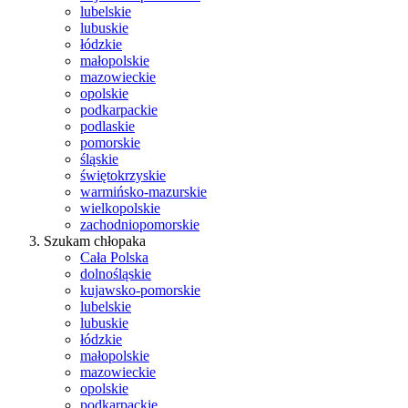
lubelskie
lubuskie
łódzkie
małopolskie
mazowieckie
opolskie
podkarpackie
podlaskie
pomorskie
śląskie
świętokrzyskie
warmińsko-mazurskie
wielkopolskie
zachodniopomorskie
Szukam chłopaka
Cała Polska
dolnośląskie
kujawsko-pomorskie
lubelskie
lubuskie
łódzkie
małopolskie
mazowieckie
opolskie
podkarpackie