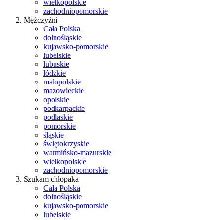
wielkopolskie
zachodniopomorskie
Mężczyźni
Cała Polska
dolnośląskie
kujawsko-pomorskie
lubelskie
lubuskie
łódzkie
małopolskie
mazowieckie
opolskie
podkarpackie
podlaskie
pomorskie
śląskie
świętokrzyskie
warmińsko-mazurskie
wielkopolskie
zachodniopomorskie
Szukam chłopaka
Cała Polska
dolnośląskie
kujawsko-pomorskie
lubelskie