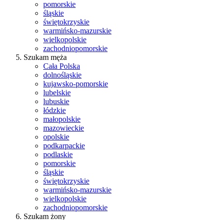
pomorskie
śląskie
świętokrzyskie
warmińsko-mazurskie
wielkopolskie
zachodniopomorskie
Szukam męża
Cała Polska
dolnośląskie
kujawsko-pomorskie
lubelskie
lubuskie
łódzkie
małopolskie
mazowieckie
opolskie
podkarpackie
podlaskie
pomorskie
śląskie
świętokrzyskie
warmińsko-mazurskie
wielkopolskie
zachodniopomorskie
Szukam żony