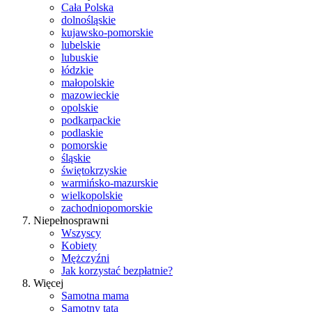
Cała Polska
dolnośląskie
kujawsko-pomorskie
lubelskie
lubuskie
łódzkie
małopolskie
mazowieckie
opolskie
podkarpackie
podlaskie
pomorskie
śląskie
świętokrzyskie
warmińsko-mazurskie
wielkopolskie
zachodniopomorskie
Niepełnosprawni
Wszyscy
Kobiety
Mężczyźni
Jak korzystać bezpłatnie?
Więcej
Samotna mama
Samotny tata