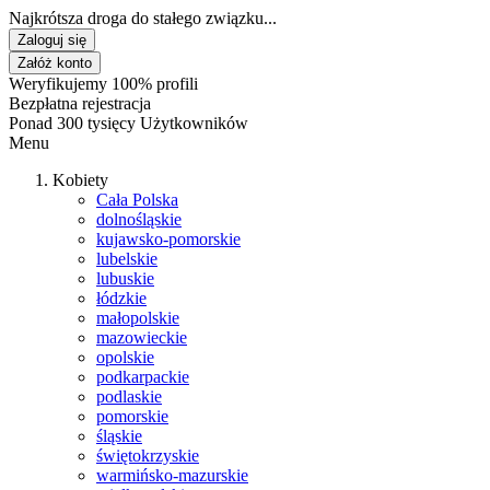
Najkrótsza droga do stałego związku...
Zaloguj się
Załóż konto
Weryfikujemy 100% profili
Bezpłatna rejestracja
Ponad 300 tysięcy Użytkowników
Menu
Kobiety
Cała Polska
dolnośląskie
kujawsko-pomorskie
lubelskie
lubuskie
łódzkie
małopolskie
mazowieckie
opolskie
podkarpackie
podlaskie
pomorskie
śląskie
świętokrzyskie
warmińsko-mazurskie