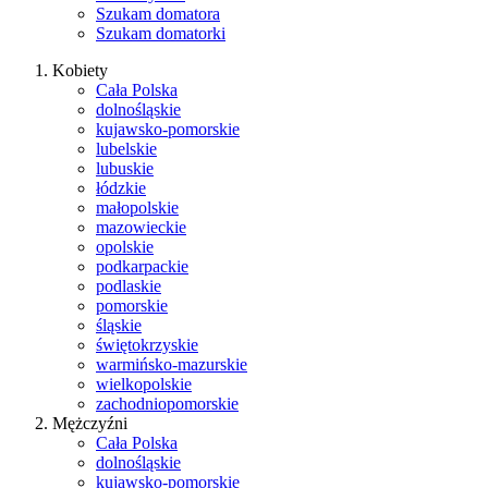
Szukam domatora
Szukam domatorki
Kobiety
Cała Polska
dolnośląskie
kujawsko-pomorskie
lubelskie
lubuskie
łódzkie
małopolskie
mazowieckie
opolskie
podkarpackie
podlaskie
pomorskie
śląskie
świętokrzyskie
warmińsko-mazurskie
wielkopolskie
zachodniopomorskie
Mężczyźni
Cała Polska
dolnośląskie
kujawsko-pomorskie