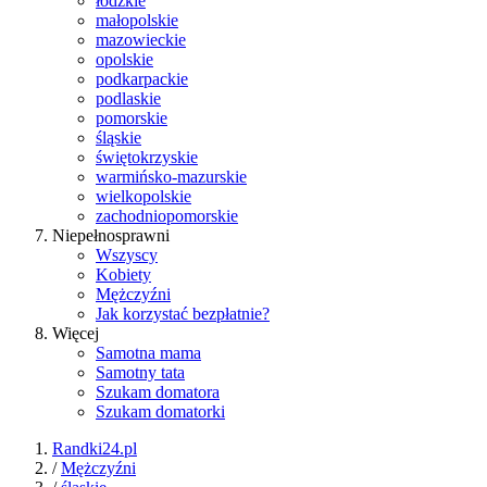
łódzkie
małopolskie
mazowieckie
opolskie
podkarpackie
podlaskie
pomorskie
śląskie
świętokrzyskie
warmińsko-mazurskie
wielkopolskie
zachodniopomorskie
Niepełnosprawni
Wszyscy
Kobiety
Mężczyźni
Jak korzystać bezpłatnie?
Więcej
Samotna mama
Samotny tata
Szukam domatora
Szukam domatorki
Randki24.pl
/
Mężczyźni