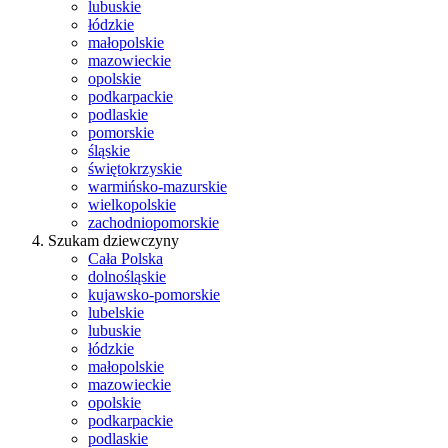
lubuskie
łódzkie
małopolskie
mazowieckie
opolskie
podkarpackie
podlaskie
pomorskie
śląskie
świętokrzyskie
warmińsko-mazurskie
wielkopolskie
zachodniopomorskie
Szukam dziewczyny
Cała Polska
dolnośląskie
kujawsko-pomorskie
lubelskie
lubuskie
łódzkie
małopolskie
mazowieckie
opolskie
podkarpackie
podlaskie