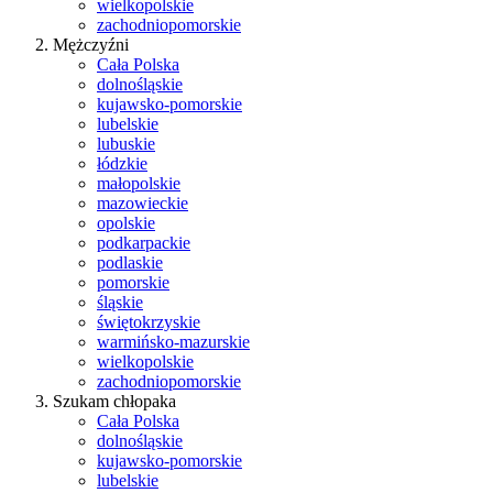
wielkopolskie
zachodniopomorskie
Mężczyźni
Cała Polska
dolnośląskie
kujawsko-pomorskie
lubelskie
lubuskie
łódzkie
małopolskie
mazowieckie
opolskie
podkarpackie
podlaskie
pomorskie
śląskie
świętokrzyskie
warmińsko-mazurskie
wielkopolskie
zachodniopomorskie
Szukam chłopaka
Cała Polska
dolnośląskie
kujawsko-pomorskie
lubelskie