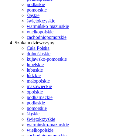
podlaskie
pomorskie
śląskie
świętokrzyskie
warmińsko-mazurskie
wielkopolskie
zachodniopomorskie
Szukam dziewczyny
Cała Polska
dolnośląskie
kujawsko-pomorskie
lubelskie
lubuskie
łódzkie
małopolskie
mazowieckie
opolskie
podkarpackie
podlaskie
pomorskie
śląskie
świętokrzyskie
warmińsko-mazurskie
wielkopolskie
zachodniopomorskie