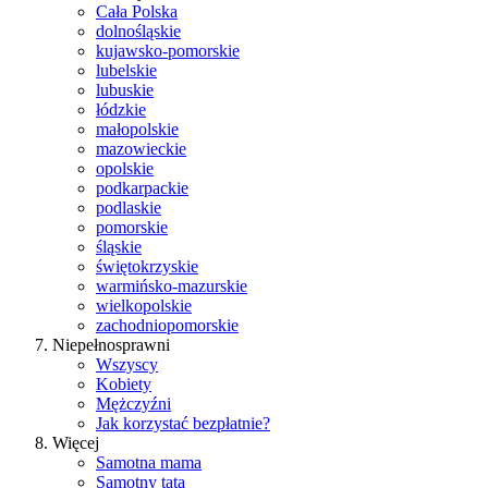
Cała Polska
dolnośląskie
kujawsko-pomorskie
lubelskie
lubuskie
łódzkie
małopolskie
mazowieckie
opolskie
podkarpackie
podlaskie
pomorskie
śląskie
świętokrzyskie
warmińsko-mazurskie
wielkopolskie
zachodniopomorskie
Niepełnosprawni
Wszyscy
Kobiety
Mężczyźni
Jak korzystać bezpłatnie?
Więcej
Samotna mama
Samotny tata