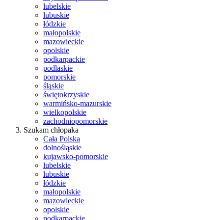
lubelskie
lubuskie
łódzkie
małopolskie
mazowieckie
opolskie
podkarpackie
podlaskie
pomorskie
śląskie
świętokrzyskie
warmińsko-mazurskie
wielkopolskie
zachodniopomorskie
Szukam chłopaka
Cała Polska
dolnośląskie
kujawsko-pomorskie
lubelskie
lubuskie
łódzkie
małopolskie
mazowieckie
opolskie
podkarpackie