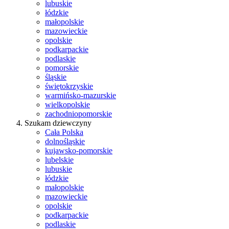
lubuskie
łódzkie
małopolskie
mazowieckie
opolskie
podkarpackie
podlaskie
pomorskie
śląskie
świętokrzyskie
warmińsko-mazurskie
wielkopolskie
zachodniopomorskie
Szukam dziewczyny
Cała Polska
dolnośląskie
kujawsko-pomorskie
lubelskie
lubuskie
łódzkie
małopolskie
mazowieckie
opolskie
podkarpackie
podlaskie