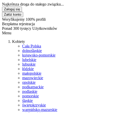
Najkrótsza droga do stałego związku...
Zaloguj się
Załóż konto
Weryfikujemy 100% profili
Bezpłatna rejestracja
Ponad 300 tysięcy Użytkowników
Menu
Kobiety
Cała Polska
dolnośląskie
kujawsko-pomorskie
lubelskie
lubuskie
łódzkie
małopolskie
mazowieckie
opolskie
podkarpackie
podlaskie
pomorskie
śląskie
świętokrzyskie
warmińsko-mazurskie