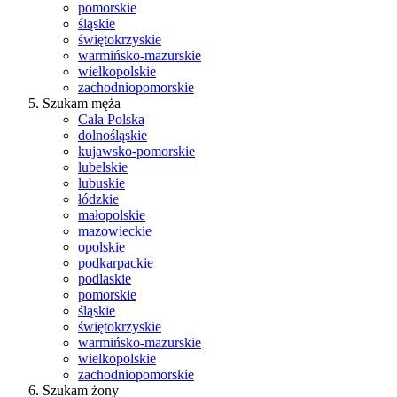
pomorskie
śląskie
świętokrzyskie
warmińsko-mazurskie
wielkopolskie
zachodniopomorskie
Szukam męża
Cała Polska
dolnośląskie
kujawsko-pomorskie
lubelskie
lubuskie
łódzkie
małopolskie
mazowieckie
opolskie
podkarpackie
podlaskie
pomorskie
śląskie
świętokrzyskie
warmińsko-mazurskie
wielkopolskie
zachodniopomorskie
Szukam żony