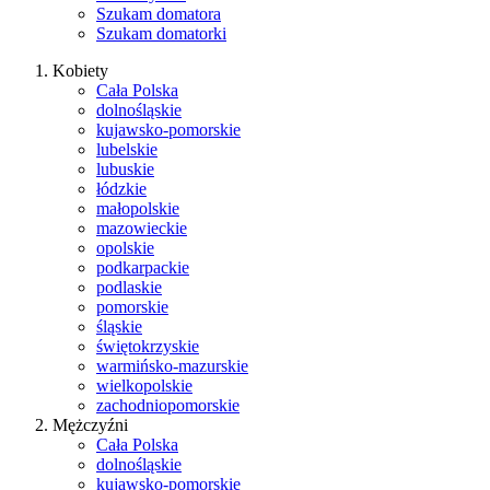
Szukam domatora
Szukam domatorki
Kobiety
Cała Polska
dolnośląskie
kujawsko-pomorskie
lubelskie
lubuskie
łódzkie
małopolskie
mazowieckie
opolskie
podkarpackie
podlaskie
pomorskie
śląskie
świętokrzyskie
warmińsko-mazurskie
wielkopolskie
zachodniopomorskie
Mężczyźni
Cała Polska
dolnośląskie
kujawsko-pomorskie