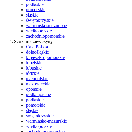
podlaskie
pomorskie
śląskie
świętokrzyskie
warmińsko-mazurskie
wielkopolskie
zachodniopomorskie
Szukam dziewczyny
Cała Polska
dolnośląskie
kujawsko-pomorskie
lubelskie
lubuskie
łódzkie
małopolskie
mazowieckie
opolskie
podkarpackie
podlaskie
pomorskie
śląskie
świętokrzyskie
warmińsko-mazurskie
wielkopolskie
zachodniopomorskie