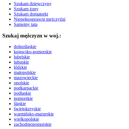
Szukam dziewczyny
Szukam żony
Szukam domatorki
Niepełnosprawni mężczyźni
Samotny tata
Szukaj mężczyzn w woj.:
dolnośląskie
kujawsko-pomorskie
lubelskie
lubuskie
łódzkie
małopolskie
mazowieckie
opolskie
podkarpackie
podlaskie
pomorskie
śląskie
świętokrzyskie
warmińsko-mazurskie
wielkopolskie
zachodniopomorskie