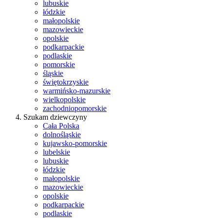
lubuskie
łódzkie
małopolskie
mazowieckie
opolskie
podkarpackie
podlaskie
pomorskie
śląskie
świętokrzyskie
warmińsko-mazurskie
wielkopolskie
zachodniopomorskie
Szukam dziewczyny
Cała Polska
dolnośląskie
kujawsko-pomorskie
lubelskie
lubuskie
łódzkie
małopolskie
mazowieckie
opolskie
podkarpackie
podlaskie