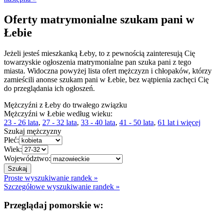
Oferty matrymonialne szukam pani w
Łebie
Jeżeli jesteś mieszkanką Łeby, to z pewnością zainteresują Cię
towarzyskie ogłoszenia matrymonialne pan szuka pani z tego
miasta. Widoczna powyżej lista ofert mężczyzn i chłopaków, którzy
zamieścili anonse szukam pani w Łebie, bez wątpienia zachęci Cię
do przeglądania ich ogłoszeń.
Mężczyźni z Łeby do trwałego związku
Mężczyźni w Łebie według wieku:
23 - 26 lata
,
27 - 32 lata
,
33 - 40 lata
,
41 - 50 lata
,
61 lat i więcej
Szukaj mężczyzny
Płeć:
Wiek:
Województwo:
Proste wyszukiwanie randek »
Szczegółowe wyszukiwanie randek »
Przeglądaj pomorskie w: