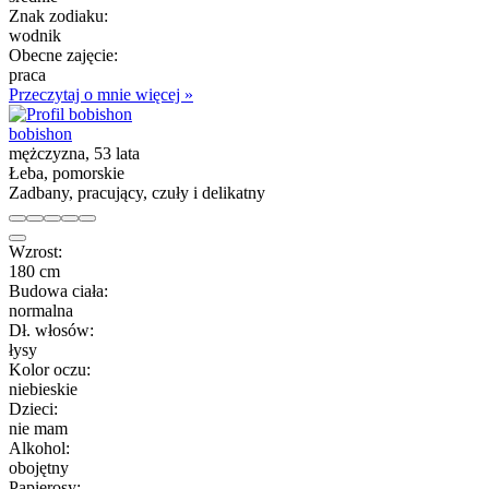
Znak zodiaku:
wodnik
Obecne zajęcie:
praca
Przeczytaj o mnie więcej »
bobishon
mężczyzna, 53 lata
Łeba, pomorskie
Zadbany, pracujący, czuły i delikatny
Wzrost:
180 cm
Budowa ciała:
normalna
Dł. włosów:
łysy
Kolor oczu:
niebieskie
Dzieci:
nie mam
Alkohol:
obojętny
Papierosy: