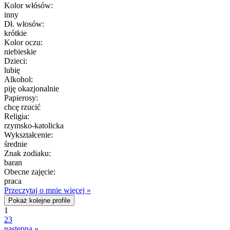
Kolor włósów:
inny
Dł. włosów:
krótkie
Kolor oczu:
niebieskie
Dzieci:
lubię
Alkohol:
piję okazjonalnie
Papierosy:
chcę rzucić
Religia:
rzymsko-katolicka
Wykształcenie:
średnie
Znak zodiaku:
baran
Obecne zajęcie:
praca
Przeczytaj o mnie więcej »
Pokaż kolejne profile
1
2
3
następna »