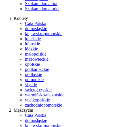
Szukam domatora
Szukam domatorki
Kobiety
Cała Polska
dolnośląskie
kujawsko-pomorskie
lubelskie
lubuskie
łódzkie
małopolskie
mazowieckie
opolskie
podkarpackie
podlaskie
pomorskie
śląskie
świętokrzyskie
warmińsko-mazurskie
wielkopolskie
zachodniopomorskie
Mężczyźni
Cała Polska
dolnośląskie
kujawsko-pomorskie