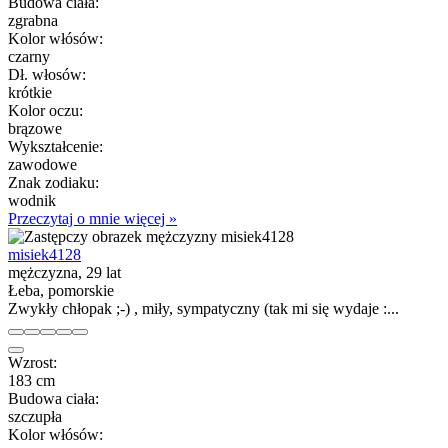
Budowa ciała:
zgrabna
Kolor włósów:
czarny
Dł. włosów:
krótkie
Kolor oczu:
brązowe
Wykształcenie:
zawodowe
Znak zodiaku:
wodnik
Przeczytaj o mnie więcej »
misiek4128
mężczyzna, 29 lat
Łeba, pomorskie
Zwykły chłopak ;-) , miły, sympatyczny (tak mi się wydaje :...
Wzrost:
183 cm
Budowa ciała:
szczupła
Kolor włósów: