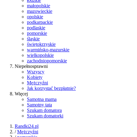
łódzkie
małopolskie
mazowieckie
opolskie
podkarpackie
podlaskie
pomorskie
śląskie
świętokrzyskie
warmińsko-mazurskie
wielkopolskie
zachodniopomorskie
Niepełnosprawni
Wszyscy
Kobiety
Mężczyźni
Jak korzystać bezpłatnie?
Więcej
Samotna mama
Samotny tata
Szukam domatora
Szukam domatorki
Randki24.pl
/
Mężczyźni