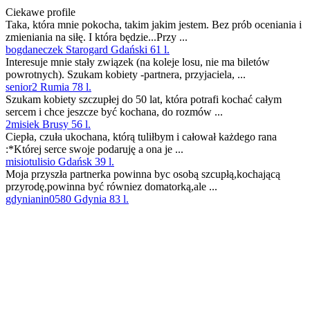
Ciekawe profile
Taka, która mnie pokocha, takim jakim jestem. Bez prób oceniania i
zmieniania na siłę. I która będzie...Przy ...
bogdaneczek Starogard Gdański 61 l.
Interesuje mnie stały związek (na koleje losu, nie ma biletów
powrotnych). Szukam kobiety -partnera, przyjaciela, ...
senior2 Rumia 78 l.
Szukam kobiety szczupłej do 50 lat, która potrafi kochać całym
sercem i chce jeszcze być kochana, do rozmów ...
2misiek Brusy 56 l.
Ciepła, czuła ukochana, którą tuliłbym i całował każdego rana
:*Której serce swoje podaruję a ona je ...
misiotulisio Gdańsk 39 l.
Moja przyszła partnerka powinna byc osobą szcupłą,kochającą
przyrodę,powinna być równiez domatorką,ale ...
gdynianin0580 Gdynia 83 l.