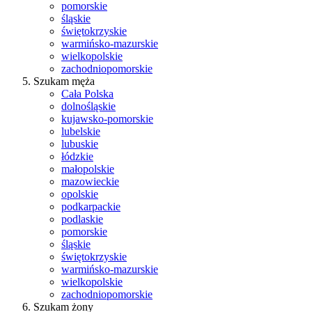
pomorskie
śląskie
świętokrzyskie
warmińsko-mazurskie
wielkopolskie
zachodniopomorskie
Szukam męża
Cała Polska
dolnośląskie
kujawsko-pomorskie
lubelskie
lubuskie
łódzkie
małopolskie
mazowieckie
opolskie
podkarpackie
podlaskie
pomorskie
śląskie
świętokrzyskie
warmińsko-mazurskie
wielkopolskie
zachodniopomorskie
Szukam żony