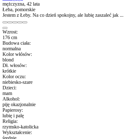
mężczyzna, 42 lata
Łeba, pomorskie
Jestem z Łeby. Na co dzień spokojny, ale lubię zaszaleć jak ...
Wzrost:
176 cm
Budowa ciała:
normalna
Kolor włósów:
blond
Dł. włosów:
krótkie
Kolor oczu:
niebiesko-szare
Dzieci:
mam
Alkohol:
piję okazjonalnie
Papierosy:
lubię i palę
Religia:
rzymsko-katolicka
Wykształcenie:
średnie