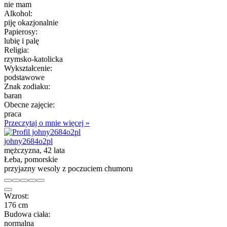
nie mam
Alkohol:
piję okazjonalnie
Papierosy:
lubię i palę
Religia:
rzymsko-katolicka
Wykształcenie:
podstawowe
Znak zodiaku:
baran
Obecne zajęcie:
praca
Przeczytaj o mnie więcej »
johny2684o2pl
mężczyzna, 42 lata
Łeba, pomorskie
przyjazny wesoly z poczuciem chumoru
Wzrost:
176 cm
Budowa ciała:
normalna