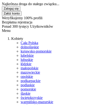
Najkrótsza droga do stałego związku...
Zaloguj się
Załóż konto
Weryfikujemy 100% profili
Bezpłatna rejestracja
Ponad 300 tysięcy Użytkowników
Menu
Kobiety
Cała Polska
dolnośląskie
kujawsko-pomorskie
lubelskie
lubuskie
łódzkie
małopolskie
mazowieckie
opolskie
podkarpackie
podlaskie
pomorskie
śląskie
świętokrzyskie
warmińsko-mazurskie