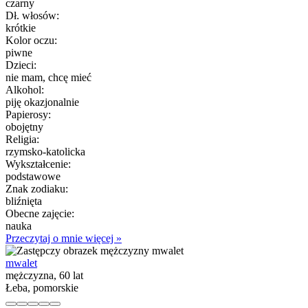
czarny
Dł. włosów:
krótkie
Kolor oczu:
piwne
Dzieci:
nie mam, chcę mieć
Alkohol:
piję okazjonalnie
Papierosy:
obojętny
Religia:
rzymsko-katolicka
Wykształcenie:
podstawowe
Znak zodiaku:
bliźnięta
Obecne zajęcie:
nauka
Przeczytaj o mnie więcej »
mwalet
mężczyzna, 60 lat
Łeba, pomorskie