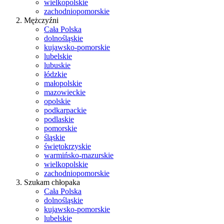
wielkopolskie
zachodniopomorskie
Mężczyźni
Cała Polska
dolnośląskie
kujawsko-pomorskie
lubelskie
lubuskie
łódzkie
małopolskie
mazowieckie
opolskie
podkarpackie
podlaskie
pomorskie
śląskie
świętokrzyskie
warmińsko-mazurskie
wielkopolskie
zachodniopomorskie
Szukam chłopaka
Cała Polska
dolnośląskie
kujawsko-pomorskie
lubelskie