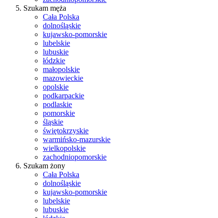
Szukam męża
Cała Polska
dolnośląskie
kujawsko-pomorskie
lubelskie
lubuskie
łódzkie
małopolskie
mazowieckie
opolskie
podkarpackie
podlaskie
pomorskie
śląskie
świętokrzyskie
warmińsko-mazurskie
wielkopolskie
zachodniopomorskie
Szukam żony
Cała Polska
dolnośląskie
kujawsko-pomorskie
lubelskie
lubuskie