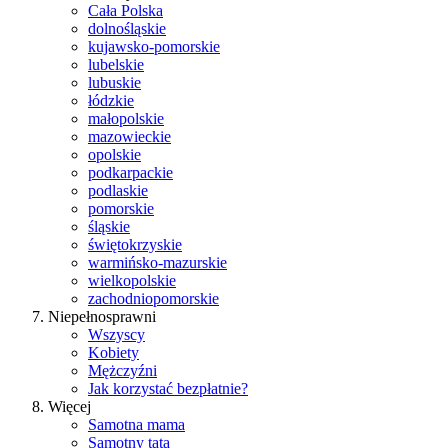
Cała Polska
dolnośląskie
kujawsko-pomorskie
lubelskie
lubuskie
łódzkie
małopolskie
mazowieckie
opolskie
podkarpackie
podlaskie
pomorskie
śląskie
świętokrzyskie
warmińsko-mazurskie
wielkopolskie
zachodniopomorskie
Niepełnosprawni
Wszyscy
Kobiety
Mężczyźni
Jak korzystać bezpłatnie?
Więcej
Samotna mama
Samotny tata