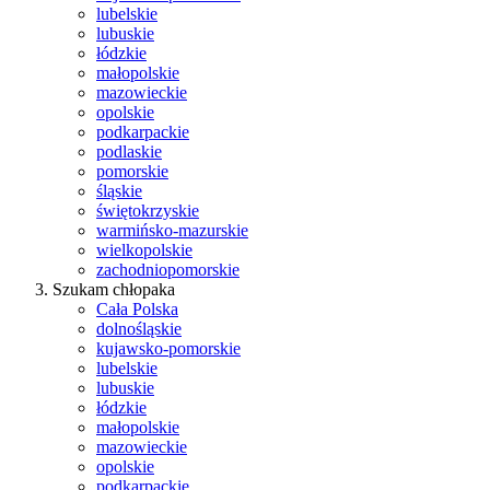
lubelskie
lubuskie
łódzkie
małopolskie
mazowieckie
opolskie
podkarpackie
podlaskie
pomorskie
śląskie
świętokrzyskie
warmińsko-mazurskie
wielkopolskie
zachodniopomorskie
Szukam chłopaka
Cała Polska
dolnośląskie
kujawsko-pomorskie
lubelskie
lubuskie
łódzkie
małopolskie
mazowieckie
opolskie
podkarpackie