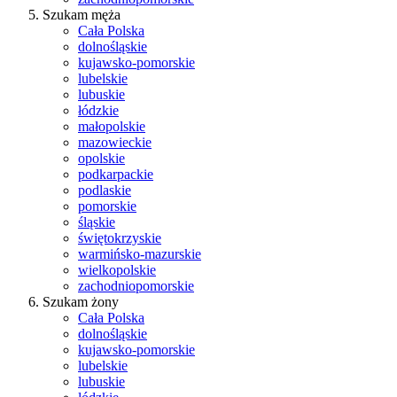
Szukam męża
Cała Polska
dolnośląskie
kujawsko-pomorskie
lubelskie
lubuskie
łódzkie
małopolskie
mazowieckie
opolskie
podkarpackie
podlaskie
pomorskie
śląskie
świętokrzyskie
warmińsko-mazurskie
wielkopolskie
zachodniopomorskie
Szukam żony
Cała Polska
dolnośląskie
kujawsko-pomorskie
lubelskie
lubuskie