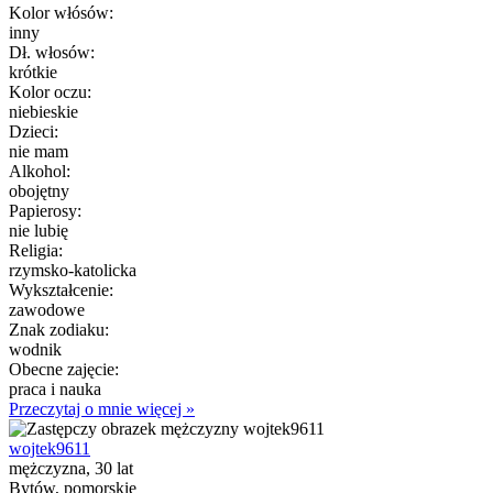
Kolor włósów:
inny
Dł. włosów:
krótkie
Kolor oczu:
niebieskie
Dzieci:
nie mam
Alkohol:
obojętny
Papierosy:
nie lubię
Religia:
rzymsko-katolicka
Wykształcenie:
zawodowe
Znak zodiaku:
wodnik
Obecne zajęcie:
praca i nauka
Przeczytaj o mnie więcej »
wojtek9611
mężczyzna, 30 lat
Bytów, pomorskie