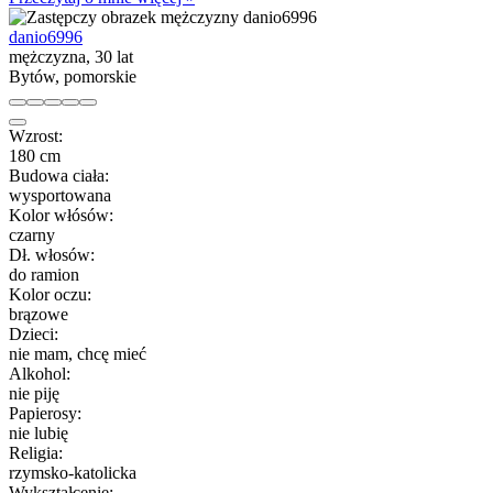
danio6996
mężczyzna, 30 lat
Bytów, pomorskie
Wzrost:
180 cm
Budowa ciała:
wysportowana
Kolor włósów:
czarny
Dł. włosów:
do ramion
Kolor oczu:
brązowe
Dzieci:
nie mam, chcę mieć
Alkohol:
nie piję
Papierosy:
nie lubię
Religia:
rzymsko-katolicka
Wykształcenie: