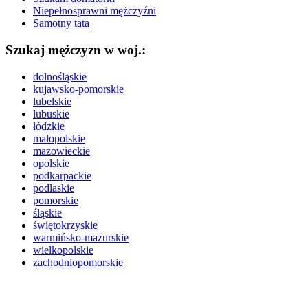
Niepełnosprawni mężczyźni
Samotny tata
Szukaj mężczyzn w woj.:
dolnośląskie
kujawsko-pomorskie
lubelskie
lubuskie
łódzkie
małopolskie
mazowieckie
opolskie
podkarpackie
podlaskie
pomorskie
śląskie
świętokrzyskie
warmińsko-mazurskie
wielkopolskie
zachodniopomorskie