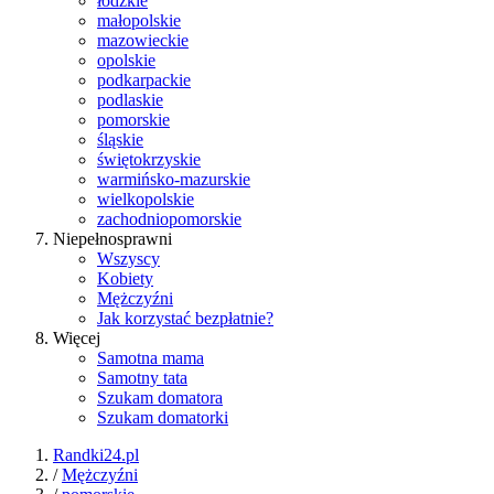
łódzkie
małopolskie
mazowieckie
opolskie
podkarpackie
podlaskie
pomorskie
śląskie
świętokrzyskie
warmińsko-mazurskie
wielkopolskie
zachodniopomorskie
Niepełnosprawni
Wszyscy
Kobiety
Mężczyźni
Jak korzystać bezpłatnie?
Więcej
Samotna mama
Samotny tata
Szukam domatora
Szukam domatorki
Randki24.pl
/
Mężczyźni