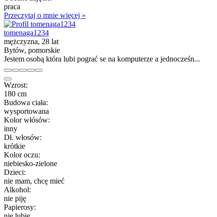
praca
Przeczytaj o mnie więcej »
tomenaga1234
mężczyzna, 28 lat
Bytów, pomorskie
Jestem osobą która lubi pograć se na komputerze a jednocześn...
Wzrost:
180 cm
Budowa ciała:
wysportowana
Kolor włósów:
inny
Dł. włosów:
krótkie
Kolor oczu:
niebiesko-zielone
Dzieci:
nie mam, chcę mieć
Alkohol:
nie piję
Papierosy:
nie lubię