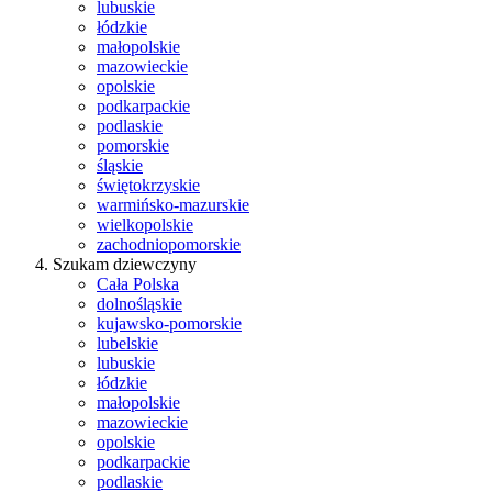
lubuskie
łódzkie
małopolskie
mazowieckie
opolskie
podkarpackie
podlaskie
pomorskie
śląskie
świętokrzyskie
warmińsko-mazurskie
wielkopolskie
zachodniopomorskie
Szukam dziewczyny
Cała Polska
dolnośląskie
kujawsko-pomorskie
lubelskie
lubuskie
łódzkie
małopolskie
mazowieckie
opolskie
podkarpackie
podlaskie