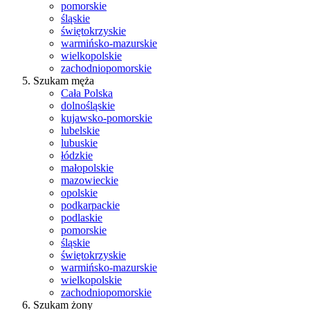
pomorskie
śląskie
świętokrzyskie
warmińsko-mazurskie
wielkopolskie
zachodniopomorskie
Szukam męża
Cała Polska
dolnośląskie
kujawsko-pomorskie
lubelskie
lubuskie
łódzkie
małopolskie
mazowieckie
opolskie
podkarpackie
podlaskie
pomorskie
śląskie
świętokrzyskie
warmińsko-mazurskie
wielkopolskie
zachodniopomorskie
Szukam żony