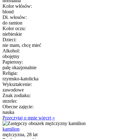
normalna
Kolor włósów:
blond
Dł. włosów:
do ramion
Kolor oczu:
niebieskie
Dzieci:
nie mam, chcę mieć
Alkohol:
obojętny
Papierosy:
palę okazjonalnie
Religia:
rzymsko-katolicka
Wykształcenie:
zawodowe
Znak zodiaku:
strzelec
Obecne zajęcie:
nauka
Przeczytaj o mnie więcej »
kamilion
mężczyzna, 28 lat