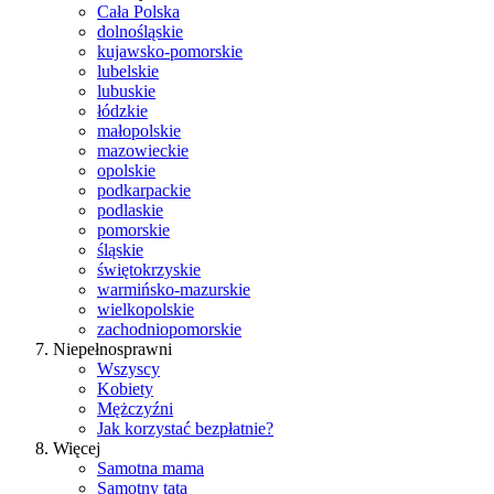
Cała Polska
dolnośląskie
kujawsko-pomorskie
lubelskie
lubuskie
łódzkie
małopolskie
mazowieckie
opolskie
podkarpackie
podlaskie
pomorskie
śląskie
świętokrzyskie
warmińsko-mazurskie
wielkopolskie
zachodniopomorskie
Niepełnosprawni
Wszyscy
Kobiety
Mężczyźni
Jak korzystać bezpłatnie?
Więcej
Samotna mama
Samotny tata