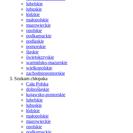
lubelskie
lubuskie
łódzkie
małopolskie
mazowieckie
opolskie
podkarpackie
podlaskie
pomorskie
śląskie
świętokrzyskie
warmińsko-mazurskie
wielkopolskie
zachodniopomorskie
Szukam chłopaka
Cała Polska
dolnośląskie
kujawsko-pomorskie
lubelskie
lubuskie
łódzkie
małopolskie
mazowieckie
opolskie
podkarpackie