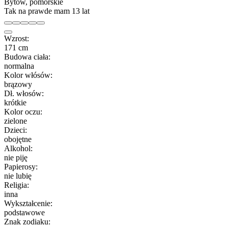
Bytów, pomorskie
Tak na prawde mam 13 lat
Wzrost:
171 cm
Budowa ciała:
normalna
Kolor włósów:
brązowy
Dł. włosów:
krótkie
Kolor oczu:
zielone
Dzieci:
obojętne
Alkohol:
nie piję
Papierosy:
nie lubię
Religia:
inna
Wykształcenie:
podstawowe
Znak zodiaku: