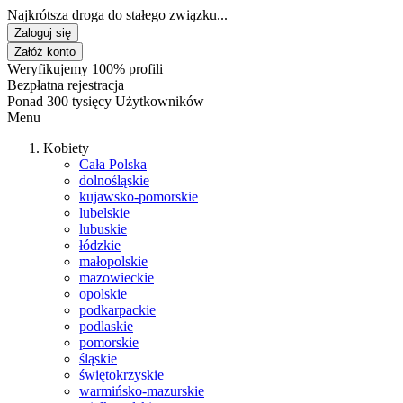
Najkrótsza droga do stałego związku...
Zaloguj się
Załóż konto
Weryfikujemy 100% profili
Bezpłatna rejestracja
Ponad 300 tysięcy Użytkowników
Menu
Kobiety
Cała Polska
dolnośląskie
kujawsko-pomorskie
lubelskie
lubuskie
łódzkie
małopolskie
mazowieckie
opolskie
podkarpackie
podlaskie
pomorskie
śląskie
świętokrzyskie
warmińsko-mazurskie