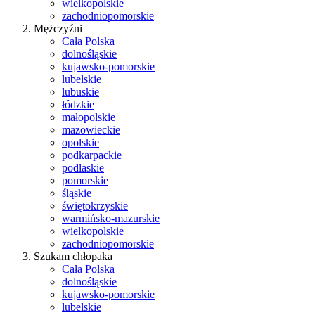
wielkopolskie
zachodniopomorskie
Mężczyźni
Cała Polska
dolnośląskie
kujawsko-pomorskie
lubelskie
lubuskie
łódzkie
małopolskie
mazowieckie
opolskie
podkarpackie
podlaskie
pomorskie
śląskie
świętokrzyskie
warmińsko-mazurskie
wielkopolskie
zachodniopomorskie
Szukam chłopaka
Cała Polska
dolnośląskie
kujawsko-pomorskie
lubelskie