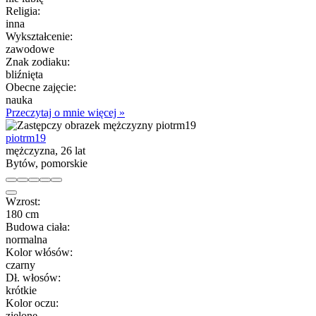
Religia:
inna
Wykształcenie:
zawodowe
Znak zodiaku:
bliźnięta
Obecne zajęcie:
nauka
Przeczytaj o mnie więcej »
piotrm19
mężczyzna, 26 lat
Bytów, pomorskie
Wzrost:
180 cm
Budowa ciała:
normalna
Kolor włósów:
czarny
Dł. włosów:
krótkie
Kolor oczu:
zielone