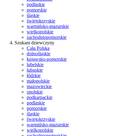
podlaskie
pomorskie
śląskie
świętokrzyskie
warmińsko-mazurskie
wielkopolskie
zachodniopomorskie
Szukam dziewczyny
Cała Polska
dolnośląskie
kujawsko-pomorskie
lubelskie
lubuskie
łódzkie
małopolskie
mazowieckie
opolskie
podkarpackie
podlaskie
pomorskie
śląskie
świętokrzyskie
warmińsko-mazurskie
wielkopolskie
zachodniopomorskie