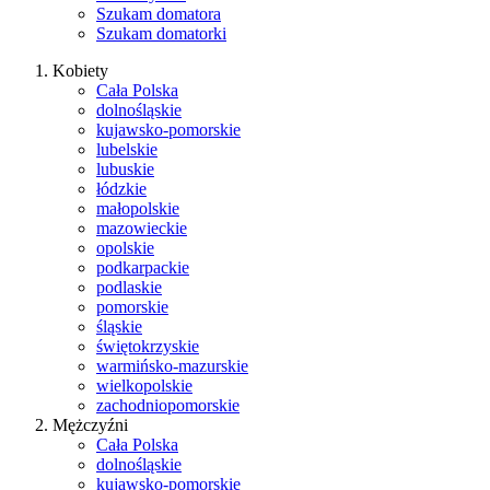
Szukam domatora
Szukam domatorki
Kobiety
Cała Polska
dolnośląskie
kujawsko-pomorskie
lubelskie
lubuskie
łódzkie
małopolskie
mazowieckie
opolskie
podkarpackie
podlaskie
pomorskie
śląskie
świętokrzyskie
warmińsko-mazurskie
wielkopolskie
zachodniopomorskie
Mężczyźni
Cała Polska
dolnośląskie
kujawsko-pomorskie