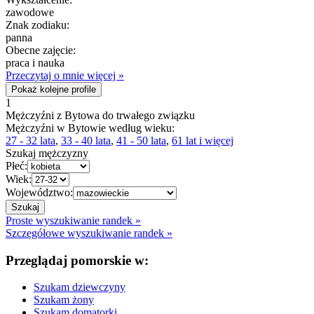
zawodowe
Znak zodiaku:
panna
Obecne zajęcie:
praca i nauka
Przeczytaj o mnie więcej »
Pokaż kolejne profile
1
Mężczyźni z Bytowa do trwałego związku
Mężczyźni w Bytowie według wieku:
27 - 32 lata
,
33 - 40 lata
,
41 - 50 lata
,
61 lat i więcej
Szukaj mężczyzny
Płeć:
Wiek:
Województwo:
Proste wyszukiwanie randek »
Szczegółowe wyszukiwanie randek »
Przeglądaj pomorskie w:
Szukam dziewczyny
Szukam żony
Szukam domatorki