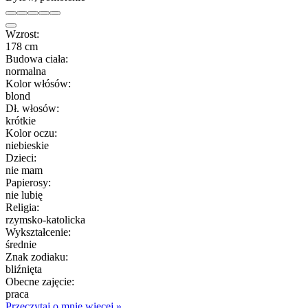
Wzrost:
178 cm
Budowa ciała:
normalna
Kolor włósów:
blond
Dł. włosów:
krótkie
Kolor oczu:
niebieskie
Dzieci:
nie mam
Papierosy:
nie lubię
Religia:
rzymsko-katolicka
Wykształcenie:
średnie
Znak zodiaku:
bliźnięta
Obecne zajęcie:
praca
Przeczytaj o mnie więcej »