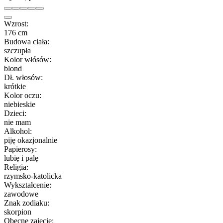
Wzrost:
176 cm
Budowa ciała:
szczupła
Kolor włósów:
blond
Dł. włosów:
krótkie
Kolor oczu:
niebieskie
Dzieci:
nie mam
Alkohol:
piję okazjonalnie
Papierosy:
lubię i palę
Religia:
rzymsko-katolicka
Wykształcenie:
zawodowe
Znak zodiaku:
skorpion
Obecne zajęcie: