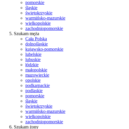
pomorskie
śląskie
świętokrzyskie
warmińsko-mazurskie
wielkopolskie
zachodniopomorskie
Szukam męża
Cała Polska
dolnośląskie
kujawsko-pomorskie
lubelskie
lubuskie
łódzkie
małopolskie
mazowieckie
opolskie
podkarpackie
podlaskie
pomorskie
śląskie
świętokrzyskie
warmińsko-mazurskie
wielkopolskie
zachodniopomorskie
Szukam żony