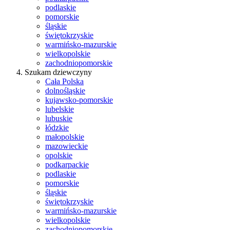
podlaskie
pomorskie
śląskie
świętokrzyskie
warmińsko-mazurskie
wielkopolskie
zachodniopomorskie
Szukam dziewczyny
Cała Polska
dolnośląskie
kujawsko-pomorskie
lubelskie
lubuskie
łódzkie
małopolskie
mazowieckie
opolskie
podkarpackie
podlaskie
pomorskie
śląskie
świętokrzyskie
warmińsko-mazurskie
wielkopolskie
zachodniopomorskie