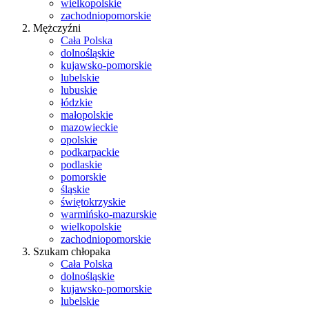
wielkopolskie
zachodniopomorskie
Mężczyźni
Cała Polska
dolnośląskie
kujawsko-pomorskie
lubelskie
lubuskie
łódzkie
małopolskie
mazowieckie
opolskie
podkarpackie
podlaskie
pomorskie
śląskie
świętokrzyskie
warmińsko-mazurskie
wielkopolskie
zachodniopomorskie
Szukam chłopaka
Cała Polska
dolnośląskie
kujawsko-pomorskie
lubelskie