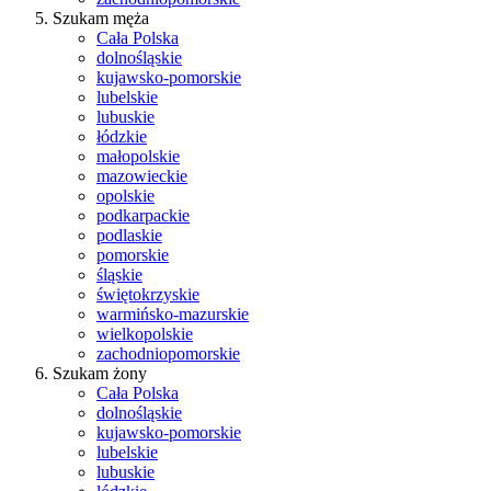
Szukam męża
Cała Polska
dolnośląskie
kujawsko-pomorskie
lubelskie
lubuskie
łódzkie
małopolskie
mazowieckie
opolskie
podkarpackie
podlaskie
pomorskie
śląskie
świętokrzyskie
warmińsko-mazurskie
wielkopolskie
zachodniopomorskie
Szukam żony
Cała Polska
dolnośląskie
kujawsko-pomorskie
lubelskie
lubuskie