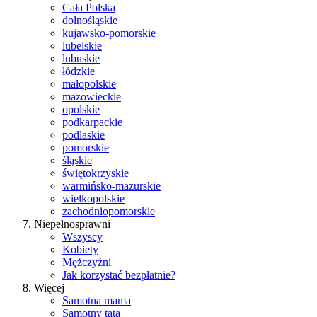
Cała Polska
dolnośląskie
kujawsko-pomorskie
lubelskie
lubuskie
łódzkie
małopolskie
mazowieckie
opolskie
podkarpackie
podlaskie
pomorskie
śląskie
świętokrzyskie
warmińsko-mazurskie
wielkopolskie
zachodniopomorskie
Niepełnosprawni
Wszyscy
Kobiety
Mężczyźni
Jak korzystać bezpłatnie?
Więcej
Samotna mama
Samotny tata