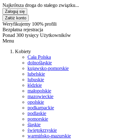
Najkrótsza droga do stałego związku...
Zaloguj się
Załóż konto
Weryfikujemy 100% profili
Bezpłatna rejestracja
Ponad 300 tysięcy Użytkowników
Menu
Kobiety
Cała Polska
dolnośląskie
kujawsko-pomorskie
lubelskie
lubuskie
łódzkie
małopolskie
mazowieckie
opolskie
podkarpackie
podlaskie
pomorskie
śląskie
świętokrzyskie
warmińsko-mazurskie