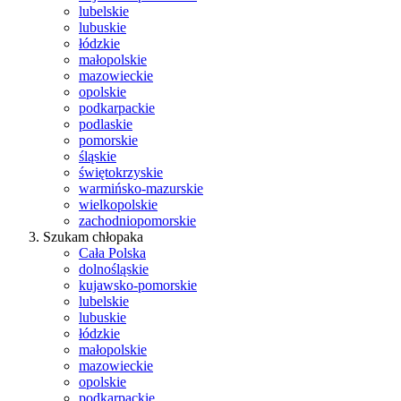
lubelskie
lubuskie
łódzkie
małopolskie
mazowieckie
opolskie
podkarpackie
podlaskie
pomorskie
śląskie
świętokrzyskie
warmińsko-mazurskie
wielkopolskie
zachodniopomorskie
Szukam chłopaka
Cała Polska
dolnośląskie
kujawsko-pomorskie
lubelskie
lubuskie
łódzkie
małopolskie
mazowieckie
opolskie
podkarpackie