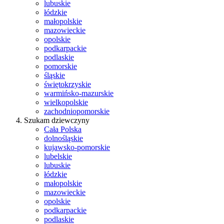
lubuskie
łódzkie
małopolskie
mazowieckie
opolskie
podkarpackie
podlaskie
pomorskie
śląskie
świętokrzyskie
warmińsko-mazurskie
wielkopolskie
zachodniopomorskie
Szukam dziewczyny
Cała Polska
dolnośląskie
kujawsko-pomorskie
lubelskie
lubuskie
łódzkie
małopolskie
mazowieckie
opolskie
podkarpackie
podlaskie