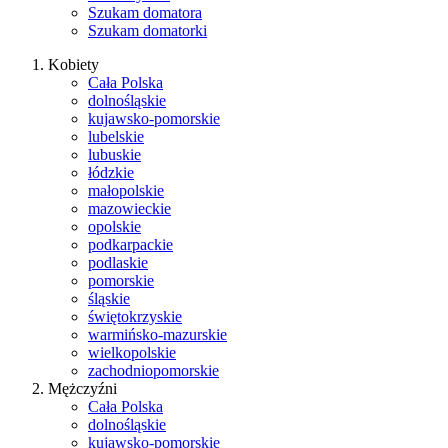
Szukam domatora
Szukam domatorki
Kobiety
Cała Polska
dolnośląskie
kujawsko-pomorskie
lubelskie
lubuskie
łódzkie
małopolskie
mazowieckie
opolskie
podkarpackie
podlaskie
pomorskie
śląskie
świętokrzyskie
warmińsko-mazurskie
wielkopolskie
zachodniopomorskie
Mężczyźni
Cała Polska
dolnośląskie
kujawsko-pomorskie