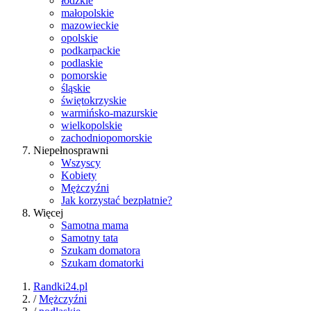
łódzkie
małopolskie
mazowieckie
opolskie
podkarpackie
podlaskie
pomorskie
śląskie
świętokrzyskie
warmińsko-mazurskie
wielkopolskie
zachodniopomorskie
Niepełnosprawni
Wszyscy
Kobiety
Mężczyźni
Jak korzystać bezpłatnie?
Więcej
Samotna mama
Samotny tata
Szukam domatora
Szukam domatorki
Randki24.pl
/
Mężczyźni