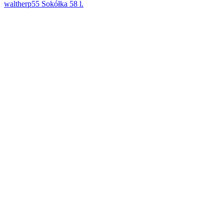
waltherp55 Sokółka 58 l.