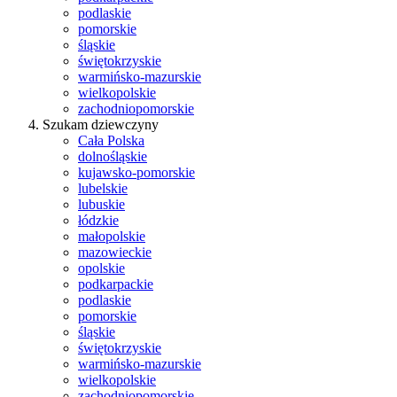
podlaskie
pomorskie
śląskie
świętokrzyskie
warmińsko-mazurskie
wielkopolskie
zachodniopomorskie
Szukam dziewczyny
Cała Polska
dolnośląskie
kujawsko-pomorskie
lubelskie
lubuskie
łódzkie
małopolskie
mazowieckie
opolskie
podkarpackie
podlaskie
pomorskie
śląskie
świętokrzyskie
warmińsko-mazurskie
wielkopolskie
zachodniopomorskie