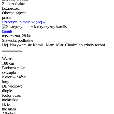
Znak zodiaku:
koziorożec
Obecne zajęcie:
praca
Przeczytaj o mnie więcej »
kamils
mężczyzna, 28 lat
Stawiski, podlaskie
Hej. Nazywam się Kamil . Mam 18lat. Chodzę do szkoły techni...
Wzrost:
188 cm
Budowa ciała:
szczupła
Kolor włósów:
inny
Dł. włosów:
długie
Kolor oczu:
niebieskie
Dzieci:
nie mam
Alkohol: