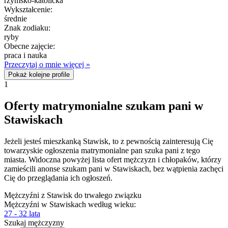
rzymsko-katolicka
Wykształcenie:
średnie
Znak zodiaku:
ryby
Obecne zajęcie:
praca i nauka
Przeczytaj o mnie więcej »
Pokaż kolejne profile
1
Oferty matrymonialne szukam pani w
Stawiskach
Jeżeli jesteś mieszkanką Stawisk, to z pewnością zainteresują Cię
towarzyskie ogłoszenia matrymonialne pan szuka pani z tego
miasta. Widoczna powyżej lista ofert mężczyzn i chłopaków, którzy
zamieścili anonse szukam pani w Stawiskach, bez wątpienia zachęci
Cię do przeglądania ich ogłoszeń.
Mężczyźni z Stawisk do trwałego związku
Mężczyźni w Stawiskach według wieku:
27 - 32 lata
Szukaj mężczyzny