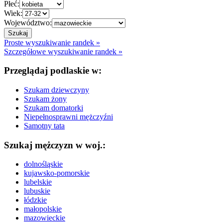
Płeć:
Wiek:
Województwo:
Proste wyszukiwanie randek »
Szczegółowe wyszukiwanie randek »
Przeglądaj podlaskie w:
Szukam dziewczyny
Szukam żony
Szukam domatorki
Niepełnosprawni mężczyźni
Samotny tata
Szukaj mężczyzn w woj.:
dolnośląskie
kujawsko-pomorskie
lubelskie
lubuskie
łódzkie
małopolskie
mazowieckie