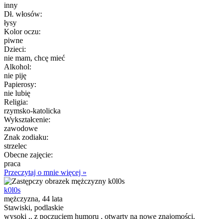
inny
Dł. włosów:
łysy
Kolor oczu:
piwne
Dzieci:
nie mam, chcę mieć
Alkohol:
nie piję
Papierosy:
nie lubię
Religia:
rzymsko-katolicka
Wykształcenie:
zawodowe
Znak zodiaku:
strzelec
Obecne zajęcie:
praca
Przeczytaj o mnie więcej »
k0l0s
mężczyzna, 44 lata
Stawiski, podlaskie
wysoki ,, z poczuciem humoru , otwarty na nowe znajomości.