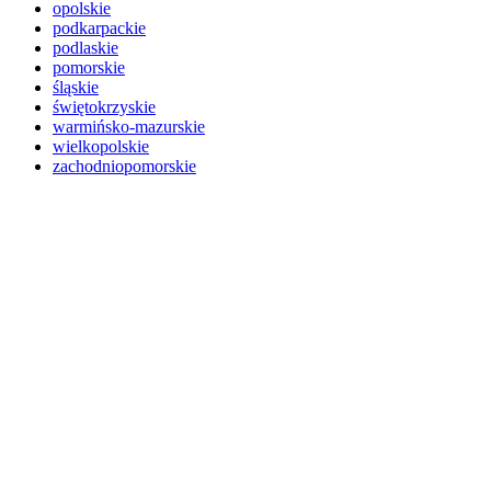
opolskie
podkarpackie
podlaskie
pomorskie
śląskie
świętokrzyskie
warmińsko-mazurskie
wielkopolskie
zachodniopomorskie