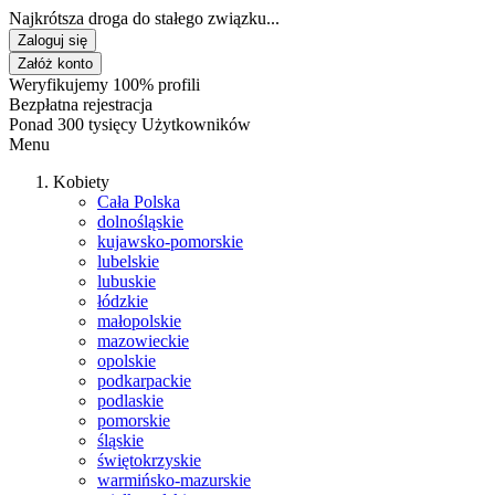
Najkrótsza droga do stałego związku...
Zaloguj się
Załóż konto
Weryfikujemy 100% profili
Bezpłatna rejestracja
Ponad 300 tysięcy Użytkowników
Menu
Kobiety
Cała Polska
dolnośląskie
kujawsko-pomorskie
lubelskie
lubuskie
łódzkie
małopolskie
mazowieckie
opolskie
podkarpackie
podlaskie
pomorskie
śląskie
świętokrzyskie
warmińsko-mazurskie