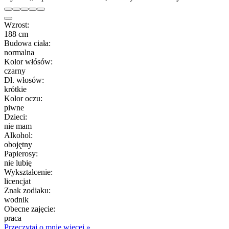
Wzrost:
188 cm
Budowa ciała:
normalna
Kolor włósów:
czarny
Dł. włosów:
krótkie
Kolor oczu:
piwne
Dzieci:
nie mam
Alkohol:
obojętny
Papierosy:
nie lubię
Wykształcenie:
licencjat
Znak zodiaku:
wodnik
Obecne zajęcie:
praca
Przeczytaj o mnie więcej »