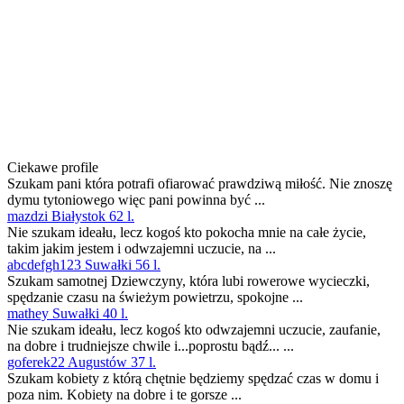
Ciekawe profile
Szukam pani która potrafi ofiarować prawdziwą miłość. Nie znoszę
dymu tytoniowego więc pani powinna być ...
mazdzi Białystok 62 l.
Nie szukam ideału, lecz kogoś kto pokocha mnie na całe życie,
takim jakim jestem i odwzajemni uczucie, na ...
abcdefgh123 Suwałki 56 l.
Szukam samotnej Dziewczyny, która lubi rowerowe wycieczki,
spędzanie czasu na świeżym powietrzu, spokojne ...
mathey Suwałki 40 l.
Nie szukam ideału, lecz kogoś kto odwzajemni uczucie, zaufanie,
na dobre i trudniejsze chwile i...poprostu bądź... ...
goferek22 Augustów 37 l.
Szukam kobiety z którą chętnie będziemy spędzać czas w domu i
poza nim. Kobiety na dobre i te gorsze ...