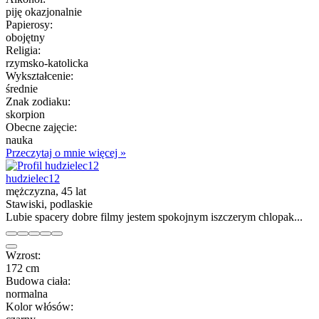
piję okazjonalnie
Papierosy:
obojętny
Religia:
rzymsko-katolicka
Wykształcenie:
średnie
Znak zodiaku:
skorpion
Obecne zajęcie:
nauka
Przeczytaj o mnie więcej »
hudzielec12
mężczyzna, 45 lat
Stawiski, podlaskie
Lubie spacery dobre filmy jestem spokojnym iszczerym chlopak...
Wzrost:
172 cm
Budowa ciała:
normalna
Kolor włósów: