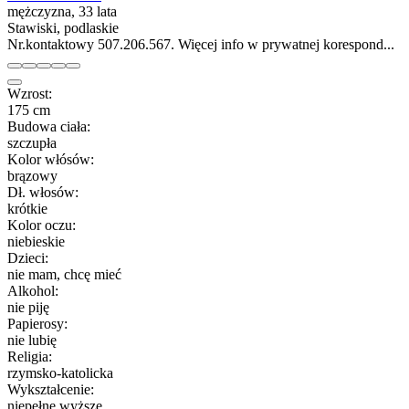
mężczyzna, 33 lata
Stawiski, podlaskie
Nr.kontaktowy 507.206.567. Więcej info w prywatnej korespond...
Wzrost:
175 cm
Budowa ciała:
szczupła
Kolor włósów:
brązowy
Dł. włosów:
krótkie
Kolor oczu:
niebieskie
Dzieci:
nie mam, chcę mieć
Alkohol:
nie piję
Papierosy:
nie lubię
Religia:
rzymsko-katolicka
Wykształcenie:
niepełne wyższe