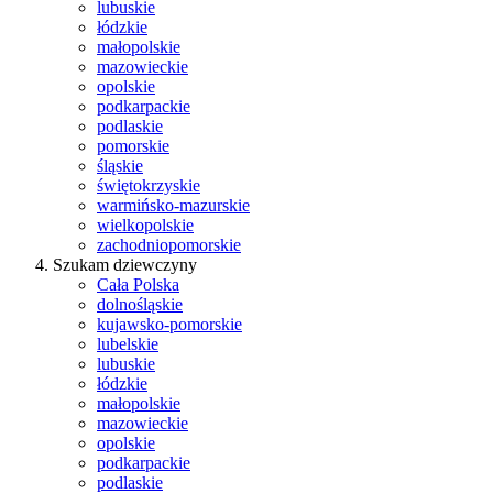
lubuskie
łódzkie
małopolskie
mazowieckie
opolskie
podkarpackie
podlaskie
pomorskie
śląskie
świętokrzyskie
warmińsko-mazurskie
wielkopolskie
zachodniopomorskie
Szukam dziewczyny
Cała Polska
dolnośląskie
kujawsko-pomorskie
lubelskie
lubuskie
łódzkie
małopolskie
mazowieckie
opolskie
podkarpackie
podlaskie