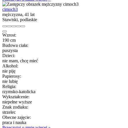
cimoch3
mężczyzna, 41 lat
Stawiski, podlaskie
Wzrost:
190 cm
Budowa ciała:
puszysta
Dzieci:
nie mam, chcę mieć
Alkohol:
nie piję
Papierosy:
nie lubię
Religia:
rzymsko-katolicka
Wykształcenie:
niepełne wyższe
Znak zodiaku:
strzelec
Obecne zajęcie:
praca i nauka
Przeczytaj o mnie więcej »