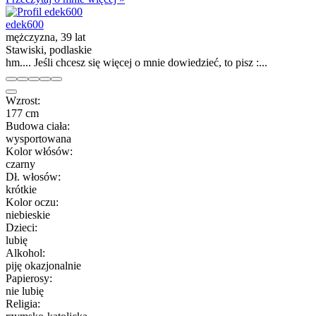
edek600
mężczyzna, 39 lat
Stawiski, podlaskie
hm.... Jeśli chcesz się więcej o mnie dowiedzieć, to pisz :...
Wzrost:
177 cm
Budowa ciała:
wysportowana
Kolor włósów:
czarny
Dł. włosów:
krótkie
Kolor oczu:
niebieskie
Dzieci:
lubię
Alkohol:
piję okazjonalnie
Papierosy:
nie lubię
Religia: