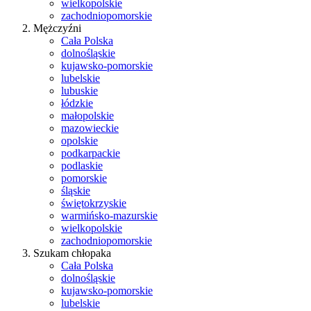
wielkopolskie
zachodniopomorskie
Mężczyźni
Cała Polska
dolnośląskie
kujawsko-pomorskie
lubelskie
lubuskie
łódzkie
małopolskie
mazowieckie
opolskie
podkarpackie
podlaskie
pomorskie
śląskie
świętokrzyskie
warmińsko-mazurskie
wielkopolskie
zachodniopomorskie
Szukam chłopaka
Cała Polska
dolnośląskie
kujawsko-pomorskie
lubelskie