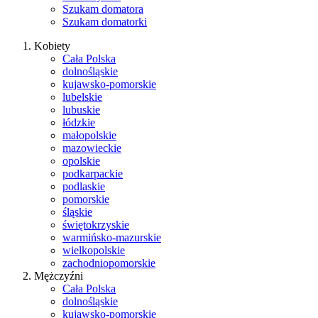
Szukam domatora
Szukam domatorki
Kobiety
Cała Polska
dolnośląskie
kujawsko-pomorskie
lubelskie
lubuskie
łódzkie
małopolskie
mazowieckie
opolskie
podkarpackie
podlaskie
pomorskie
śląskie
świętokrzyskie
warmińsko-mazurskie
wielkopolskie
zachodniopomorskie
Mężczyźni
Cała Polska
dolnośląskie
kujawsko-pomorskie