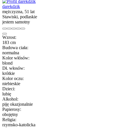
darekdzik
mężczyzna, 51 lat
Stawiski, podlaskie
jestem samotny
Wzrost:
183 cm
Budowa ciała:
normalna
Kolor włósów:
blond
Dł. włosów:
krótkie
Kolor oczu:
niebieskie
Dzieci:
lubię
Alkohol:
piję okazjonalnie
Papierosy:
obojętny
Religia:
rzymsko-katolicka