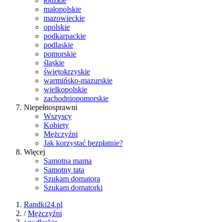
łódzkie
małopolskie
mazowieckie
opolskie
podkarpackie
podlaskie
pomorskie
śląskie
świętokrzyskie
warmińsko-mazurskie
wielkopolskie
zachodniopomorskie
Niepełnosprawni
Wszyscy
Kobiety
Mężczyźni
Jak korzystać bezpłatnie?
Więcej
Samotna mama
Samotny tata
Szukam domatora
Szukam domatorki
Randki24.pl
/
Mężczyźni