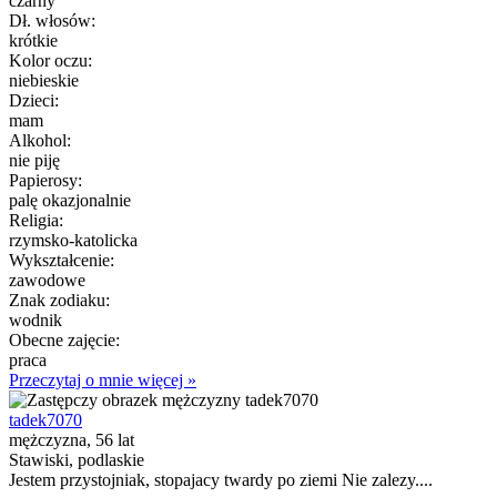
czarny
Dł. włosów:
krótkie
Kolor oczu:
niebieskie
Dzieci:
mam
Alkohol:
nie piję
Papierosy:
palę okazjonalnie
Religia:
rzymsko-katolicka
Wykształcenie:
zawodowe
Znak zodiaku:
wodnik
Obecne zajęcie:
praca
Przeczytaj o mnie więcej »
tadek7070
mężczyzna, 56 lat
Stawiski, podlaskie
Jestem przystojniak, stopajacy twardy po ziemi Nie zalezy....