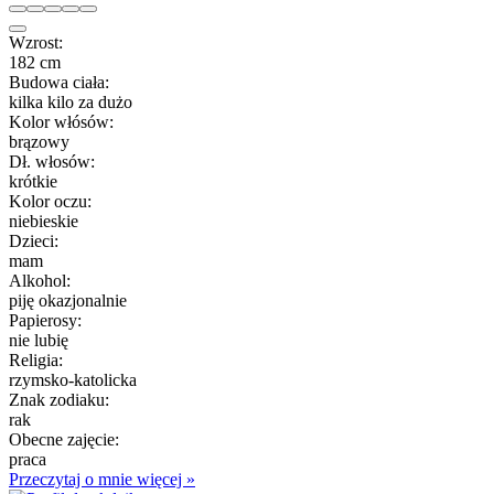
Wzrost:
182 cm
Budowa ciała:
kilka kilo za dużo
Kolor włósów:
brązowy
Dł. włosów:
krótkie
Kolor oczu:
niebieskie
Dzieci:
mam
Alkohol:
piję okazjonalnie
Papierosy:
nie lubię
Religia:
rzymsko-katolicka
Znak zodiaku:
rak
Obecne zajęcie:
praca
Przeczytaj o mnie więcej »