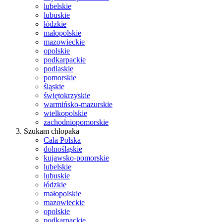
lubelskie
lubuskie
łódzkie
małopolskie
mazowieckie
opolskie
podkarpackie
podlaskie
pomorskie
śląskie
świętokrzyskie
warmińsko-mazurskie
wielkopolskie
zachodniopomorskie
Szukam chłopaka
Cała Polska
dolnośląskie
kujawsko-pomorskie
lubelskie
lubuskie
łódzkie
małopolskie
mazowieckie
opolskie
podkarpackie