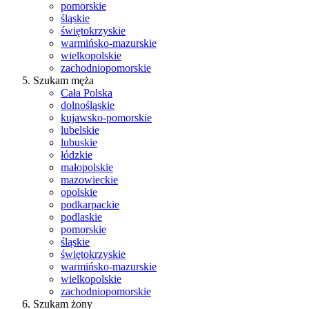
pomorskie
śląskie
świętokrzyskie
warmińsko-mazurskie
wielkopolskie
zachodniopomorskie
Szukam męża
Cała Polska
dolnośląskie
kujawsko-pomorskie
lubelskie
lubuskie
łódzkie
małopolskie
mazowieckie
opolskie
podkarpackie
podlaskie
pomorskie
śląskie
świętokrzyskie
warmińsko-mazurskie
wielkopolskie
zachodniopomorskie
Szukam żony