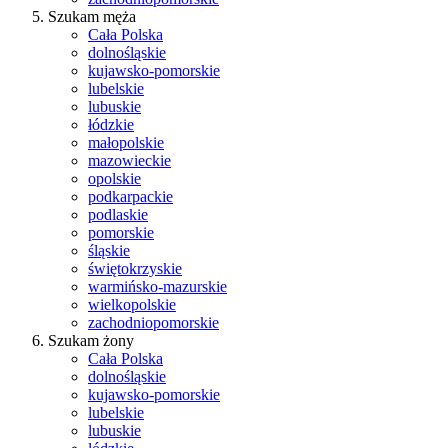
Szukam męża
Cała Polska
dolnośląskie
kujawsko-pomorskie
lubelskie
lubuskie
łódzkie
małopolskie
mazowieckie
opolskie
podkarpackie
podlaskie
pomorskie
śląskie
świętokrzyskie
warmińsko-mazurskie
wielkopolskie
zachodniopomorskie
Szukam żony
Cała Polska
dolnośląskie
kujawsko-pomorskie
lubelskie
lubuskie