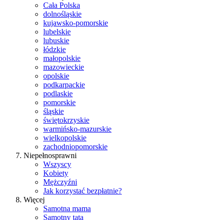
Cała Polska
dolnośląskie
kujawsko-pomorskie
lubelskie
lubuskie
łódzkie
małopolskie
mazowieckie
opolskie
podkarpackie
podlaskie
pomorskie
śląskie
świętokrzyskie
warmińsko-mazurskie
wielkopolskie
zachodniopomorskie
Niepełnosprawni
Wszyscy
Kobiety
Mężczyźni
Jak korzystać bezpłatnie?
Więcej
Samotna mama
Samotny tata