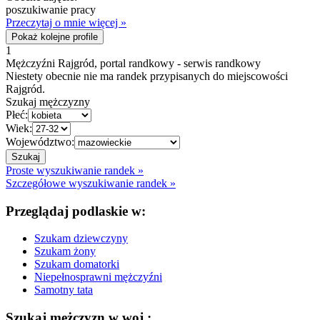
poszukiwanie pracy
Przeczytaj o mnie więcej »
Pokaż kolejne profile
1
Mężczyźni Rajgród, portal randkowy - serwis randkowy
Niestety obecnie nie ma randek przypisanych do miejscowości
Rajgród.
Szukaj mężczyzny
Płeć:
Wiek:
Województwo:
Proste wyszukiwanie randek »
Szczegółowe wyszukiwanie randek »
Przeglądaj podlaskie w:
Szukam dziewczyny
Szukam żony
Szukam domatorki
Niepełnosprawni mężczyźni
Samotny tata
Szukaj mężczyzn w woj.: