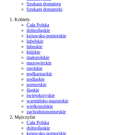
Szukam domatora
Szukam domatorki
Kobiety
Cała Polska
dolnośląskie
kujawsko-pomorskie
lubelskie
lubuskie
łódzkie
małopolskie
mazowieckie
opolskie
podkarpackie
podlaskie
pomorskie
śląskie
świętokrzyskie
warmińsko-mazurskie
wielkopolskie
zachodniopomorskie
Mężczyźni
Cała Polska
dolnośląskie
kujawsko-pomorskie