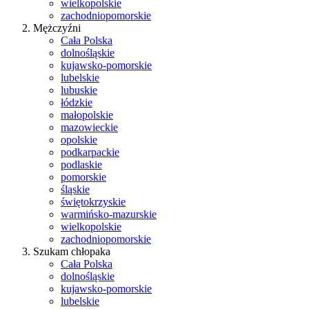
wielkopolskie
zachodniopomorskie
Mężczyźni
Cała Polska
dolnośląskie
kujawsko-pomorskie
lubelskie
lubuskie
łódzkie
małopolskie
mazowieckie
opolskie
podkarpackie
podlaskie
pomorskie
śląskie
świętokrzyskie
warmińsko-mazurskie
wielkopolskie
zachodniopomorskie
Szukam chłopaka
Cała Polska
dolnośląskie
kujawsko-pomorskie
lubelskie