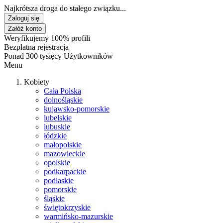
Najkrótsza droga do stałego związku...
Zaloguj się
Załóż konto
Weryfikujemy 100% profili
Bezpłatna rejestracja
Ponad 300 tysięcy Użytkowników
Menu
Kobiety
Cała Polska
dolnośląskie
kujawsko-pomorskie
lubelskie
lubuskie
łódzkie
małopolskie
mazowieckie
opolskie
podkarpackie
podlaskie
pomorskie
śląskie
świętokrzyskie
warmińsko-mazurskie