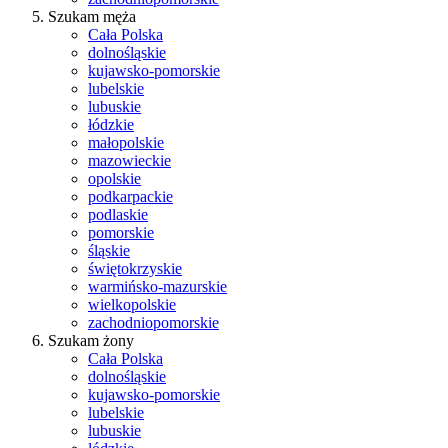
Szukam męża
Cała Polska
dolnośląskie
kujawsko-pomorskie
lubelskie
lubuskie
łódzkie
małopolskie
mazowieckie
opolskie
podkarpackie
podlaskie
pomorskie
śląskie
świętokrzyskie
warmińsko-mazurskie
wielkopolskie
zachodniopomorskie
Szukam żony
Cała Polska
dolnośląskie
kujawsko-pomorskie
lubelskie
lubuskie