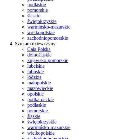
podlaskie
pomorskie
śląskie
świętokrzyskie
warmińsko-mazurskie
wielkopolskie
zachodniopomorskie
Szukam dziewczyny
Cała Polska
dolnośląskie
kujawsko-pomorskie
lubelskie
lubuskie
łódzkie
małopolskie
mazowieckie
opolskie
podkarpackie
podlaskie
pomorskie
śląskie
świętokrzyskie
warmińsko-mazurskie
wielkopolskie
zachodniopomorskie