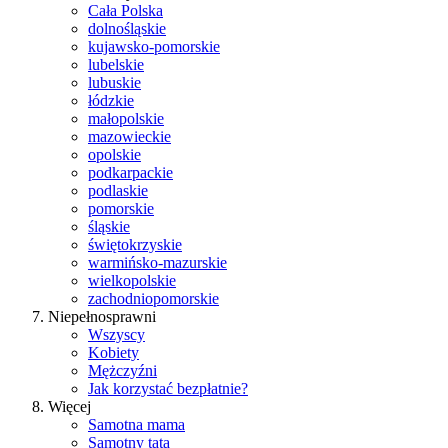
Cała Polska
dolnośląskie
kujawsko-pomorskie
lubelskie
lubuskie
łódzkie
małopolskie
mazowieckie
opolskie
podkarpackie
podlaskie
pomorskie
śląskie
świętokrzyskie
warmińsko-mazurskie
wielkopolskie
zachodniopomorskie
Niepełnosprawni
Wszyscy
Kobiety
Mężczyźni
Jak korzystać bezpłatnie?
Więcej
Samotna mama
Samotny tata