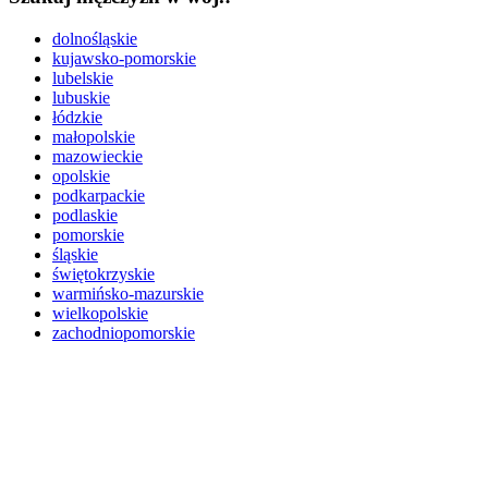
dolnośląskie
kujawsko-pomorskie
lubelskie
lubuskie
łódzkie
małopolskie
mazowieckie
opolskie
podkarpackie
podlaskie
pomorskie
śląskie
świętokrzyskie
warmińsko-mazurskie
wielkopolskie
zachodniopomorskie