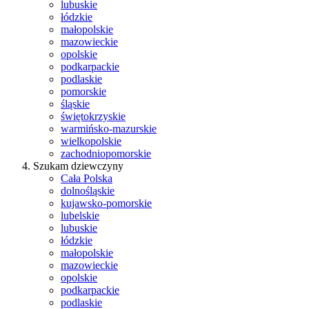
lubuskie
łódzkie
małopolskie
mazowieckie
opolskie
podkarpackie
podlaskie
pomorskie
śląskie
świętokrzyskie
warmińsko-mazurskie
wielkopolskie
zachodniopomorskie
Szukam dziewczyny
Cała Polska
dolnośląskie
kujawsko-pomorskie
lubelskie
lubuskie
łódzkie
małopolskie
mazowieckie
opolskie
podkarpackie
podlaskie