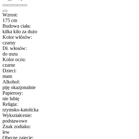
Wzrost:
175 cm
Budowa ciała:
kilka kilo za dużo
Kolor włósów:
czarny
Dł. włosów:
do uszu
Kolor oczu:
czarne
Dzieci:
mam
Alkohol:
piję okazjonalnie
Papierosy:
nie lubię
Religia:
rzymsko-katolicka
Wykształcenie:
podstawowe
Znak zodiaku:
lew
Obecne zajęcie: