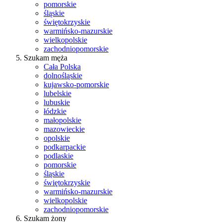
pomorskie
śląskie
świętokrzyskie
warmińsko-mazurskie
wielkopolskie
zachodniopomorskie
Szukam męża
Cała Polska
dolnośląskie
kujawsko-pomorskie
lubelskie
lubuskie
łódzkie
małopolskie
mazowieckie
opolskie
podkarpackie
podlaskie
pomorskie
śląskie
świętokrzyskie
warmińsko-mazurskie
wielkopolskie
zachodniopomorskie
Szukam żony