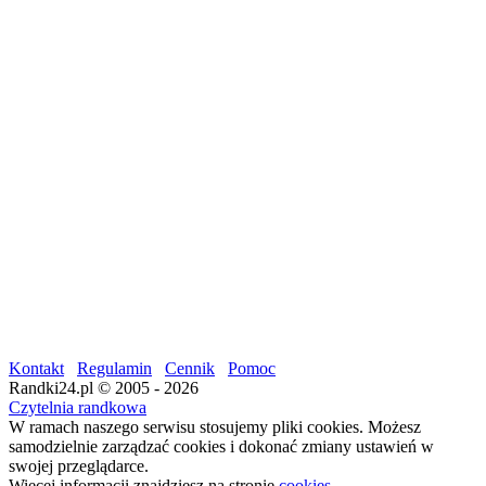
Kontakt
Regulamin
Cennik
Pomoc
Randki24.pl © 2005 - 2026
Czytelnia randkowa
W ramach naszego serwisu stosujemy pliki cookies. Możesz
samodzielnie zarządzać cookies i dokonać zmiany ustawień w
swojej przeglądarce.
Więcej informacji znajdziesz na stronie
cookies
.