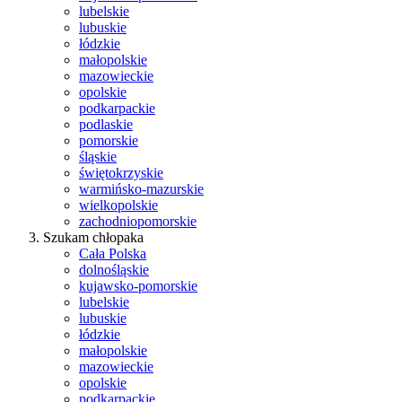
lubelskie
lubuskie
łódzkie
małopolskie
mazowieckie
opolskie
podkarpackie
podlaskie
pomorskie
śląskie
świętokrzyskie
warmińsko-mazurskie
wielkopolskie
zachodniopomorskie
Szukam chłopaka
Cała Polska
dolnośląskie
kujawsko-pomorskie
lubelskie
lubuskie
łódzkie
małopolskie
mazowieckie
opolskie
podkarpackie