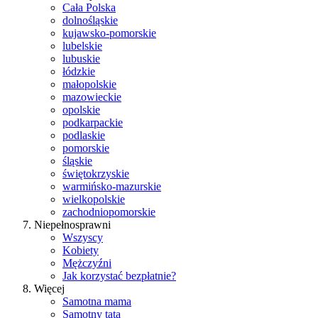
Cała Polska
dolnośląskie
kujawsko-pomorskie
lubelskie
lubuskie
łódzkie
małopolskie
mazowieckie
opolskie
podkarpackie
podlaskie
pomorskie
śląskie
świętokrzyskie
warmińsko-mazurskie
wielkopolskie
zachodniopomorskie
Niepełnosprawni
Wszyscy
Kobiety
Mężczyźni
Jak korzystać bezpłatnie?
Więcej
Samotna mama
Samotny tata