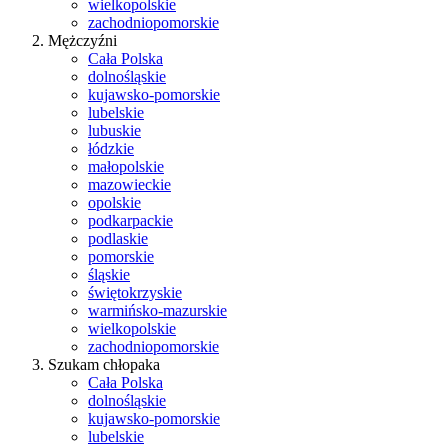
wielkopolskie
zachodniopomorskie
Mężczyźni
Cała Polska
dolnośląskie
kujawsko-pomorskie
lubelskie
lubuskie
łódzkie
małopolskie
mazowieckie
opolskie
podkarpackie
podlaskie
pomorskie
śląskie
świętokrzyskie
warmińsko-mazurskie
wielkopolskie
zachodniopomorskie
Szukam chłopaka
Cała Polska
dolnośląskie
kujawsko-pomorskie
lubelskie