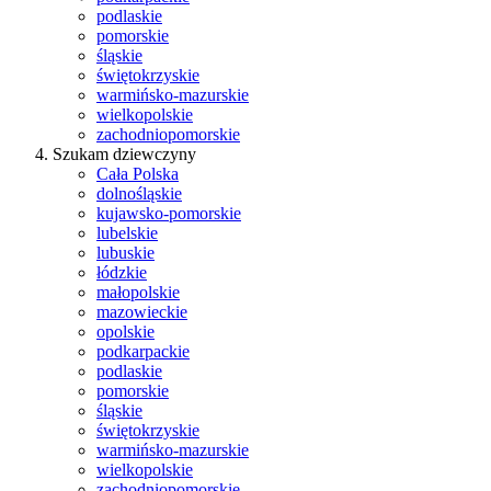
podlaskie
pomorskie
śląskie
świętokrzyskie
warmińsko-mazurskie
wielkopolskie
zachodniopomorskie
Szukam dziewczyny
Cała Polska
dolnośląskie
kujawsko-pomorskie
lubelskie
lubuskie
łódzkie
małopolskie
mazowieckie
opolskie
podkarpackie
podlaskie
pomorskie
śląskie
świętokrzyskie
warmińsko-mazurskie
wielkopolskie
zachodniopomorskie