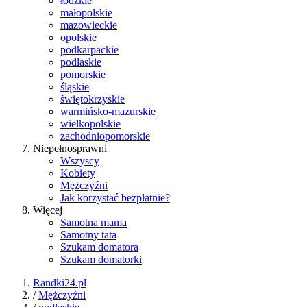
łódzkie
małopolskie
mazowieckie
opolskie
podkarpackie
podlaskie
pomorskie
śląskie
świętokrzyskie
warmińsko-mazurskie
wielkopolskie
zachodniopomorskie
Niepełnosprawni
Wszyscy
Kobiety
Mężczyźni
Jak korzystać bezpłatnie?
Więcej
Samotna mama
Samotny tata
Szukam domatora
Szukam domatorki
Randki24.pl
/
Mężczyźni