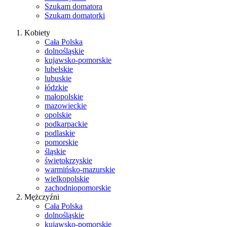
Szukam domatora
Szukam domatorki
Kobiety
Cała Polska
dolnośląskie
kujawsko-pomorskie
lubelskie
lubuskie
łódzkie
małopolskie
mazowieckie
opolskie
podkarpackie
podlaskie
pomorskie
śląskie
świętokrzyskie
warmińsko-mazurskie
wielkopolskie
zachodniopomorskie
Mężczyźni
Cała Polska
dolnośląskie
kujawsko-pomorskie