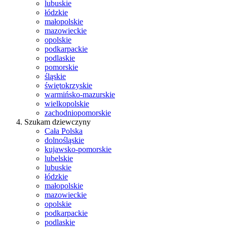
lubuskie
łódzkie
małopolskie
mazowieckie
opolskie
podkarpackie
podlaskie
pomorskie
śląskie
świętokrzyskie
warmińsko-mazurskie
wielkopolskie
zachodniopomorskie
Szukam dziewczyny
Cała Polska
dolnośląskie
kujawsko-pomorskie
lubelskie
lubuskie
łódzkie
małopolskie
mazowieckie
opolskie
podkarpackie
podlaskie