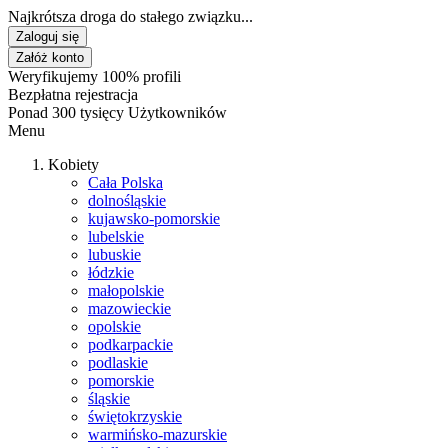
Najkrótsza droga do stałego związku...
Zaloguj się
Załóż konto
Weryfikujemy 100% profili
Bezpłatna rejestracja
Ponad 300 tysięcy Użytkowników
Menu
Kobiety
Cała Polska
dolnośląskie
kujawsko-pomorskie
lubelskie
lubuskie
łódzkie
małopolskie
mazowieckie
opolskie
podkarpackie
podlaskie
pomorskie
śląskie
świętokrzyskie
warmińsko-mazurskie