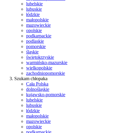
lubelskie
lubuskie
łódzkie
małopolskie
mazowieckie
opolskie
podkarpackie
podlaskie
pomorskie
śląskie
świętokrzyskie
warmińsko-mazurskie
wielkopolskie
zachodniopomorskie
Szukam chłopaka
Cała Polska
dolnośląskie
kujawsko-pomorskie
lubelskie
lubuskie
łódzkie
małopolskie
mazowieckie
opolskie
podkarpackie