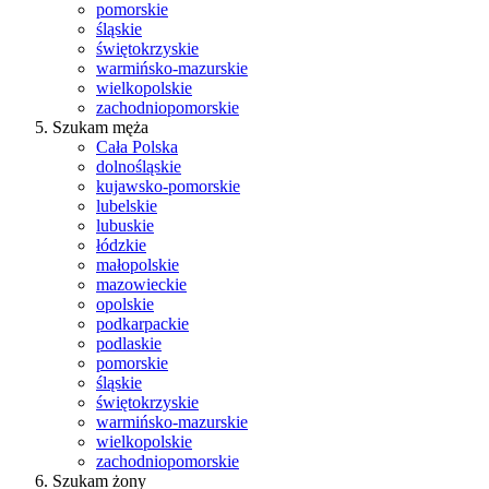
pomorskie
śląskie
świętokrzyskie
warmińsko-mazurskie
wielkopolskie
zachodniopomorskie
Szukam męża
Cała Polska
dolnośląskie
kujawsko-pomorskie
lubelskie
lubuskie
łódzkie
małopolskie
mazowieckie
opolskie
podkarpackie
podlaskie
pomorskie
śląskie
świętokrzyskie
warmińsko-mazurskie
wielkopolskie
zachodniopomorskie
Szukam żony