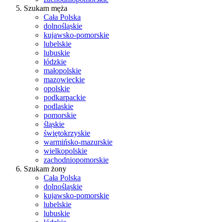
Szukam męża
Cała Polska
dolnośląskie
kujawsko-pomorskie
lubelskie
lubuskie
łódzkie
małopolskie
mazowieckie
opolskie
podkarpackie
podlaskie
pomorskie
śląskie
świętokrzyskie
warmińsko-mazurskie
wielkopolskie
zachodniopomorskie
Szukam żony
Cała Polska
dolnośląskie
kujawsko-pomorskie
lubelskie
lubuskie