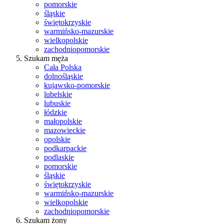
pomorskie
śląskie
świętokrzyskie
warmińsko-mazurskie
wielkopolskie
zachodniopomorskie
Szukam męża
Cała Polska
dolnośląskie
kujawsko-pomorskie
lubelskie
lubuskie
łódzkie
małopolskie
mazowieckie
opolskie
podkarpackie
podlaskie
pomorskie
śląskie
świętokrzyskie
warmińsko-mazurskie
wielkopolskie
zachodniopomorskie
Szukam żony