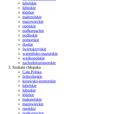
lubelskie
lubuskie
łódzkie
małopolskie
mazowieckie
opolskie
podkarpackie
podlaskie
pomorskie
śląskie
świętokrzyskie
warmińsko-mazurskie
wielkopolskie
zachodniopomorskie
Szukam chłopaka
Cała Polska
dolnośląskie
kujawsko-pomorskie
lubelskie
lubuskie
łódzkie
małopolskie
mazowieckie
opolskie
podkarpackie