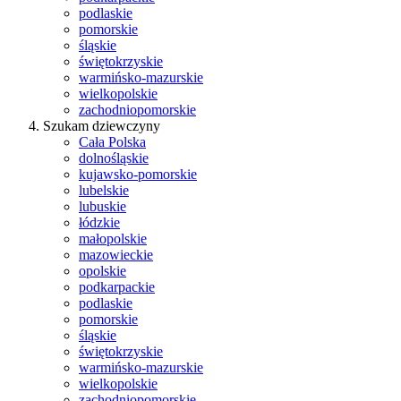
podlaskie
pomorskie
śląskie
świętokrzyskie
warmińsko-mazurskie
wielkopolskie
zachodniopomorskie
Szukam dziewczyny
Cała Polska
dolnośląskie
kujawsko-pomorskie
lubelskie
lubuskie
łódzkie
małopolskie
mazowieckie
opolskie
podkarpackie
podlaskie
pomorskie
śląskie
świętokrzyskie
warmińsko-mazurskie
wielkopolskie
zachodniopomorskie