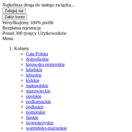
Najkrótsza droga do stałego związku...
Zaloguj się
Załóż konto
Weryfikujemy 100% profili
Bezpłatna rejestracja
Ponad 300 tysięcy Użytkowników
Menu
Kobiety
Cała Polska
dolnośląskie
kujawsko-pomorskie
lubelskie
lubuskie
łódzkie
małopolskie
mazowieckie
opolskie
podkarpackie
podlaskie
pomorskie
śląskie
świętokrzyskie
warmińsko-mazurskie