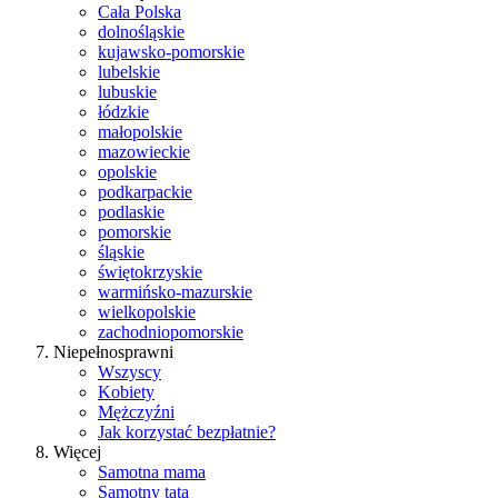
Cała Polska
dolnośląskie
kujawsko-pomorskie
lubelskie
lubuskie
łódzkie
małopolskie
mazowieckie
opolskie
podkarpackie
podlaskie
pomorskie
śląskie
świętokrzyskie
warmińsko-mazurskie
wielkopolskie
zachodniopomorskie
Niepełnosprawni
Wszyscy
Kobiety
Mężczyźni
Jak korzystać bezpłatnie?
Więcej
Samotna mama
Samotny tata