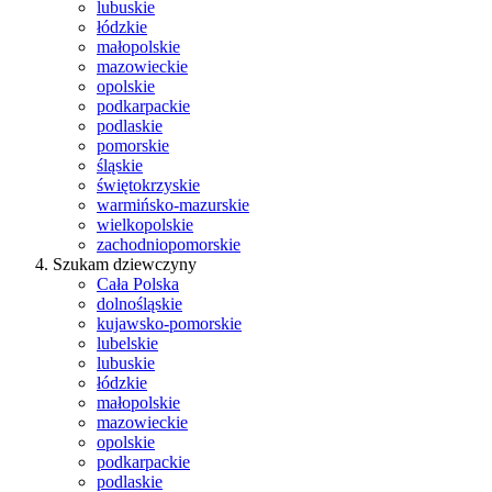
lubuskie
łódzkie
małopolskie
mazowieckie
opolskie
podkarpackie
podlaskie
pomorskie
śląskie
świętokrzyskie
warmińsko-mazurskie
wielkopolskie
zachodniopomorskie
Szukam dziewczyny
Cała Polska
dolnośląskie
kujawsko-pomorskie
lubelskie
lubuskie
łódzkie
małopolskie
mazowieckie
opolskie
podkarpackie
podlaskie