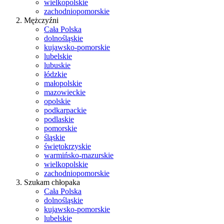
wielkopolskie
zachodniopomorskie
Mężczyźni
Cała Polska
dolnośląskie
kujawsko-pomorskie
lubelskie
lubuskie
łódzkie
małopolskie
mazowieckie
opolskie
podkarpackie
podlaskie
pomorskie
śląskie
świętokrzyskie
warmińsko-mazurskie
wielkopolskie
zachodniopomorskie
Szukam chłopaka
Cała Polska
dolnośląskie
kujawsko-pomorskie
lubelskie