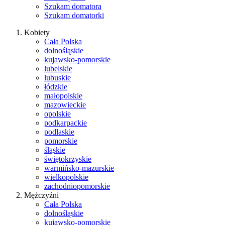
Szukam domatora
Szukam domatorki
Kobiety
Cała Polska
dolnośląskie
kujawsko-pomorskie
lubelskie
lubuskie
łódzkie
małopolskie
mazowieckie
opolskie
podkarpackie
podlaskie
pomorskie
śląskie
świętokrzyskie
warmińsko-mazurskie
wielkopolskie
zachodniopomorskie
Mężczyźni
Cała Polska
dolnośląskie
kujawsko-pomorskie