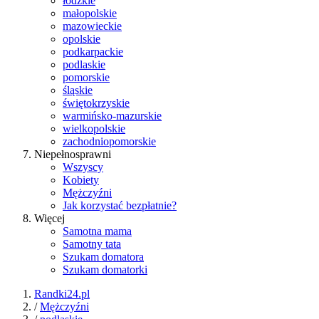
łódzkie
małopolskie
mazowieckie
opolskie
podkarpackie
podlaskie
pomorskie
śląskie
świętokrzyskie
warmińsko-mazurskie
wielkopolskie
zachodniopomorskie
Niepełnosprawni
Wszyscy
Kobiety
Mężczyźni
Jak korzystać bezpłatnie?
Więcej
Samotna mama
Samotny tata
Szukam domatora
Szukam domatorki
Randki24.pl
/
Mężczyźni