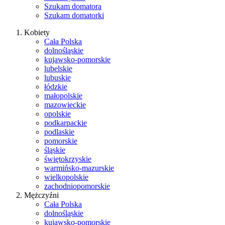
Szukam domatora
Szukam domatorki
Kobiety
Cała Polska
dolnośląskie
kujawsko-pomorskie
lubelskie
lubuskie
łódzkie
małopolskie
mazowieckie
opolskie
podkarpackie
podlaskie
pomorskie
śląskie
świętokrzyskie
warmińsko-mazurskie
wielkopolskie
zachodniopomorskie
Mężczyźni
Cała Polska
dolnośląskie
kujawsko-pomorskie