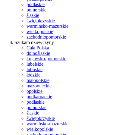
podlaskie
pomorskie
śląskie
świętokrzyskie
warmińsko-mazurskie
wielkopolskie
zachodniopomorskie
Szukam dziewczyny
Cała Polska
dolnośląskie
kujawsko-pomorskie
lubelskie
lubuskie
łódzkie
małopolskie
mazowieckie
opolskie
podkarpackie
podlaskie
pomorskie
śląskie
świętokrzyskie
warmińsko-mazurskie
wielkopolskie
zachodniopomorskie