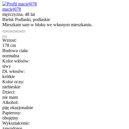
maciej078
mężczyzna, 48 lat
Bielsk Podlaski, podlaskie
Mieszkam sam w bloku we własnym mieszkaniu.
Wzrost:
178 cm
Budowa ciała:
normalna
Kolor włósów:
siwy
Dł. włosów:
krótkie
Kolor oczu:
niebieskie
Dzieci:
nie mam
Alkohol:
piję okazjonalnie
Papierosy:
obojętny
Wykształcenie:
zawodowe