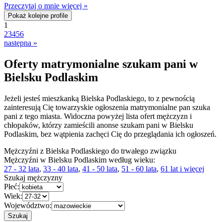
Przeczytaj o mnie więcej »
Pokaż kolejne profile
1
2
3
4
5
6
następna »
Oferty matrymonialne szukam pani w
Bielsku Podlaskim
Jeżeli jesteś mieszkanką Bielska Podlaskiego, to z pewnością
zainteresują Cię towarzyskie ogłoszenia matrymonialne pan szuka
pani z tego miasta. Widoczna powyżej lista ofert mężczyzn i
chłopaków, którzy zamieścili anonse szukam pani w Bielsku
Podlaskim, bez wątpienia zachęci Cię do przeglądania ich ogłoszeń.
Mężczyźni z Bielska Podlaskiego do trwałego związku
Mężczyźni w Bielsku Podlaskim według wieku:
27 - 32 lata
,
33 - 40 lata
,
41 - 50 lata
,
51 - 60 lata
,
61 lat i więcej
Szukaj mężczyzny
Płeć:
Wiek:
Województwo: