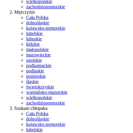
wielkopolskie
zachodniopomorskie
Mężczyźni
Cała Polska
dolnośląskie
kujawsko-pomorskie
lubelskie
lubuskie
łódzkie
małopolskie
mazowieckie
opolskie
podkarpackie
podlaskie
pomorskie
śląskie
świętokrzyskie
warmińsko-mazurskie
wielkopolskie
zachodniopomorskie
Szukam chłopaka
Cała Polska
dolnośląskie
kujawsko-pomorskie
lubelskie