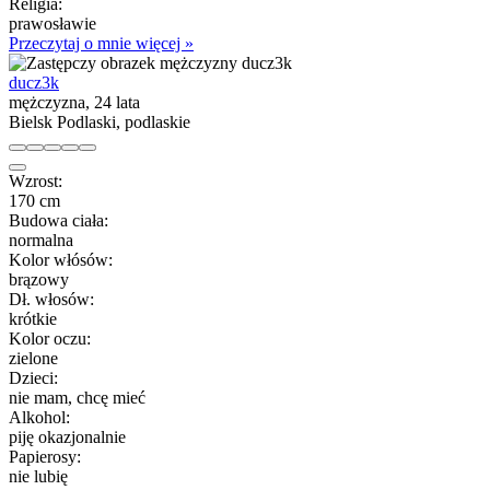
Religia:
prawosławie
Przeczytaj o mnie więcej »
ducz3k
mężczyzna, 24 lata
Bielsk Podlaski, podlaskie
Wzrost:
170 cm
Budowa ciała:
normalna
Kolor włósów:
brązowy
Dł. włosów:
krótkie
Kolor oczu:
zielone
Dzieci:
nie mam, chcę mieć
Alkohol:
piję okazjonalnie
Papierosy:
nie lubię