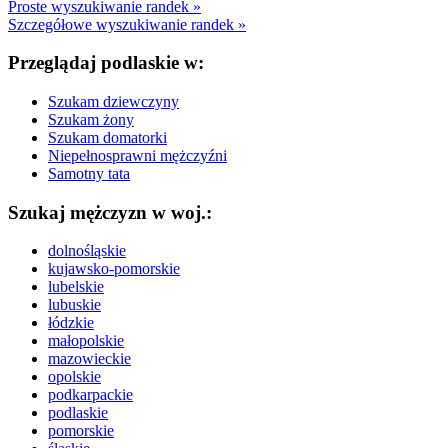
Proste wyszukiwanie randek »
Szczegółowe wyszukiwanie randek »
Przeglądaj podlaskie w:
Szukam dziewczyny
Szukam żony
Szukam domatorki
Niepełnosprawni mężczyźni
Samotny tata
Szukaj mężczyzn w woj.:
dolnośląskie
kujawsko-pomorskie
lubelskie
lubuskie
łódzkie
małopolskie
mazowieckie
opolskie
podkarpackie
podlaskie
pomorskie