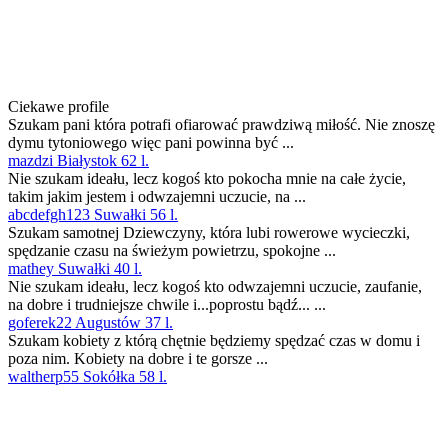
Ciekawe profile
Szukam pani która potrafi ofiarować prawdziwą miłość. Nie znoszę
dymu tytoniowego więc pani powinna być ...
mazdzi Białystok 62 l.
Nie szukam ideału, lecz kogoś kto pokocha mnie na całe życie,
takim jakim jestem i odwzajemni uczucie, na ...
abcdefgh123 Suwałki 56 l.
Szukam samotnej Dziewczyny, która lubi rowerowe wycieczki,
spędzanie czasu na świeżym powietrzu, spokojne ...
mathey Suwałki 40 l.
Nie szukam ideału, lecz kogoś kto odwzajemni uczucie, zaufanie,
na dobre i trudniejsze chwile i...poprostu bądź... ...
goferek22 Augustów 37 l.
Szukam kobiety z którą chętnie będziemy spędzać czas w domu i
poza nim. Kobiety na dobre i te gorsze ...
waltherp55 Sokółka 58 l.