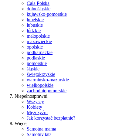
Cała Polska
dolnośląskie
kujawsko-pomorskie
lubelskie
lubuskie
łódzkie
małopolskie
mazowieckie
opolskie
podkarpackie
podlaskie
pomorskie
śląskie
świętokrzyskie
warmińsko-mazurskie
wielkopolskie
zachodniopomorskie
Niepełnosprawni
Wszyscy
Kobiety
Mężczyźni
Jak korzystać bezpłatnie?
Więcej
Samotna mama
Samotny tata