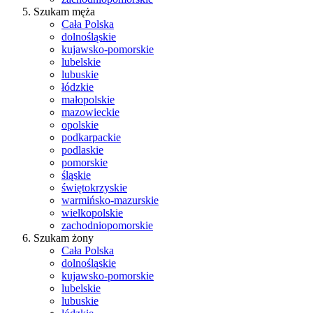
Szukam męża
Cała Polska
dolnośląskie
kujawsko-pomorskie
lubelskie
lubuskie
łódzkie
małopolskie
mazowieckie
opolskie
podkarpackie
podlaskie
pomorskie
śląskie
świętokrzyskie
warmińsko-mazurskie
wielkopolskie
zachodniopomorskie
Szukam żony
Cała Polska
dolnośląskie
kujawsko-pomorskie
lubelskie
lubuskie