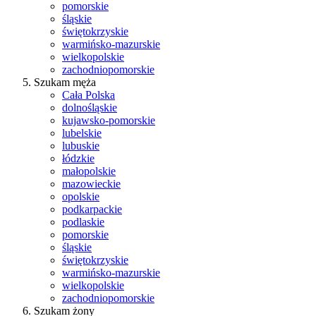
pomorskie
śląskie
świętokrzyskie
warmińsko-mazurskie
wielkopolskie
zachodniopomorskie
Szukam męża
Cała Polska
dolnośląskie
kujawsko-pomorskie
lubelskie
lubuskie
łódzkie
małopolskie
mazowieckie
opolskie
podkarpackie
podlaskie
pomorskie
śląskie
świętokrzyskie
warmińsko-mazurskie
wielkopolskie
zachodniopomorskie
Szukam żony