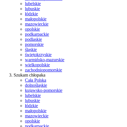
lubelskie
lubuskie
łódzkie
małopolskie
mazowieckie
opolskie
podkarpackie
podlaskie
pomorskie
śląskie
świętokrzyskie
warmińsko-mazurskie
wielkopolskie
zachodniopomorskie
Szukam chłopaka
Cała Polska
dolnośląskie
kujawsko-pomorskie
lubelskie
lubuskie
łódzkie
małopolskie
mazowieckie
opolskie
podkarpackie