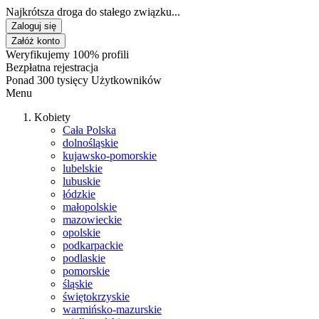
Najkrótsza droga do stałego związku...
Zaloguj się
Załóż konto
Weryfikujemy 100% profili
Bezpłatna rejestracja
Ponad 300 tysięcy Użytkowników
Menu
Kobiety
Cała Polska
dolnośląskie
kujawsko-pomorskie
lubelskie
lubuskie
łódzkie
małopolskie
mazowieckie
opolskie
podkarpackie
podlaskie
pomorskie
śląskie
świętokrzyskie
warmińsko-mazurskie