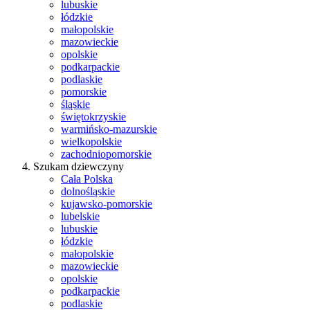
lubuskie
łódzkie
małopolskie
mazowieckie
opolskie
podkarpackie
podlaskie
pomorskie
śląskie
świętokrzyskie
warmińsko-mazurskie
wielkopolskie
zachodniopomorskie
Szukam dziewczyny
Cała Polska
dolnośląskie
kujawsko-pomorskie
lubelskie
lubuskie
łódzkie
małopolskie
mazowieckie
opolskie
podkarpackie
podlaskie