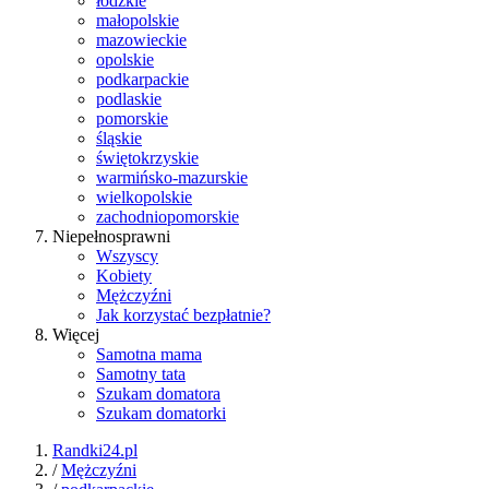
łódzkie
małopolskie
mazowieckie
opolskie
podkarpackie
podlaskie
pomorskie
śląskie
świętokrzyskie
warmińsko-mazurskie
wielkopolskie
zachodniopomorskie
Niepełnosprawni
Wszyscy
Kobiety
Mężczyźni
Jak korzystać bezpłatnie?
Więcej
Samotna mama
Samotny tata
Szukam domatora
Szukam domatorki
Randki24.pl
/
Mężczyźni