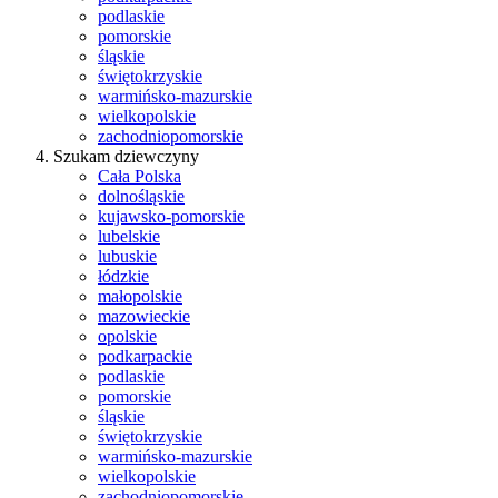
podlaskie
pomorskie
śląskie
świętokrzyskie
warmińsko-mazurskie
wielkopolskie
zachodniopomorskie
Szukam dziewczyny
Cała Polska
dolnośląskie
kujawsko-pomorskie
lubelskie
lubuskie
łódzkie
małopolskie
mazowieckie
opolskie
podkarpackie
podlaskie
pomorskie
śląskie
świętokrzyskie
warmińsko-mazurskie
wielkopolskie
zachodniopomorskie