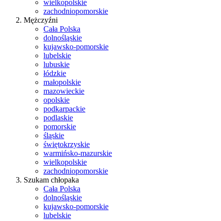
wielkopolskie
zachodniopomorskie
Mężczyźni
Cała Polska
dolnośląskie
kujawsko-pomorskie
lubelskie
lubuskie
łódzkie
małopolskie
mazowieckie
opolskie
podkarpackie
podlaskie
pomorskie
śląskie
świętokrzyskie
warmińsko-mazurskie
wielkopolskie
zachodniopomorskie
Szukam chłopaka
Cała Polska
dolnośląskie
kujawsko-pomorskie
lubelskie