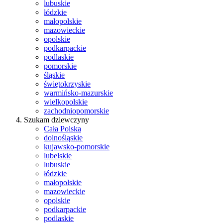
lubuskie
łódzkie
małopolskie
mazowieckie
opolskie
podkarpackie
podlaskie
pomorskie
śląskie
świętokrzyskie
warmińsko-mazurskie
wielkopolskie
zachodniopomorskie
Szukam dziewczyny
Cała Polska
dolnośląskie
kujawsko-pomorskie
lubelskie
lubuskie
łódzkie
małopolskie
mazowieckie
opolskie
podkarpackie
podlaskie