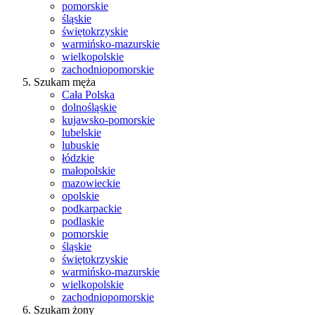
pomorskie
śląskie
świętokrzyskie
warmińsko-mazurskie
wielkopolskie
zachodniopomorskie
Szukam męża
Cała Polska
dolnośląskie
kujawsko-pomorskie
lubelskie
lubuskie
łódzkie
małopolskie
mazowieckie
opolskie
podkarpackie
podlaskie
pomorskie
śląskie
świętokrzyskie
warmińsko-mazurskie
wielkopolskie
zachodniopomorskie
Szukam żony