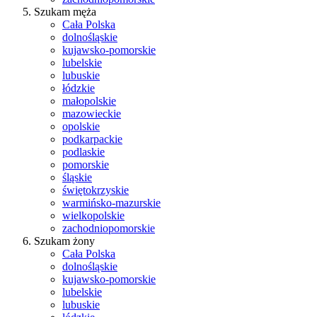
Szukam męża
Cała Polska
dolnośląskie
kujawsko-pomorskie
lubelskie
lubuskie
łódzkie
małopolskie
mazowieckie
opolskie
podkarpackie
podlaskie
pomorskie
śląskie
świętokrzyskie
warmińsko-mazurskie
wielkopolskie
zachodniopomorskie
Szukam żony
Cała Polska
dolnośląskie
kujawsko-pomorskie
lubelskie
lubuskie