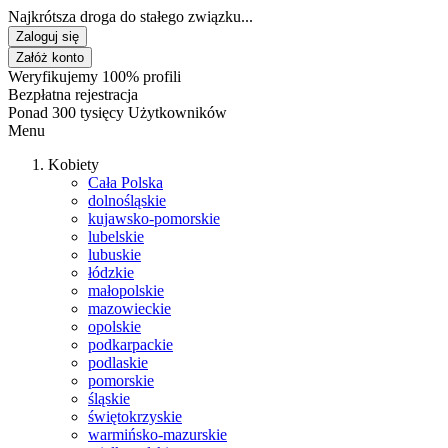
Najkrótsza droga do stałego związku...
Zaloguj się
Załóż konto
Weryfikujemy 100% profili
Bezpłatna rejestracja
Ponad 300 tysięcy Użytkowników
Menu
Kobiety
Cała Polska
dolnośląskie
kujawsko-pomorskie
lubelskie
lubuskie
łódzkie
małopolskie
mazowieckie
opolskie
podkarpackie
podlaskie
pomorskie
śląskie
świętokrzyskie
warmińsko-mazurskie