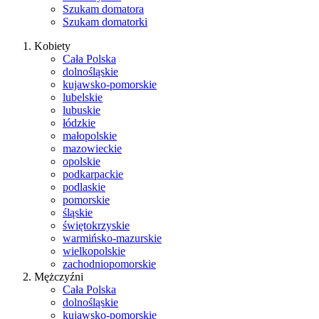
Szukam domatora
Szukam domatorki
Kobiety
Cała Polska
dolnośląskie
kujawsko-pomorskie
lubelskie
lubuskie
łódzkie
małopolskie
mazowieckie
opolskie
podkarpackie
podlaskie
pomorskie
śląskie
świętokrzyskie
warmińsko-mazurskie
wielkopolskie
zachodniopomorskie
Mężczyźni
Cała Polska
dolnośląskie
kujawsko-pomorskie