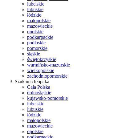
lubelskie
lubuskie
łódzkie
małopolskie
mazowieckie
opolskie
podkarpackie
podlaskie
pomorskie
śląskie
świętokrzyskie
warmińsko-mazurskie
wielkopolskie
zachodniopomorskie
Szukam chłopaka
Cała Polska
dolnośląskie
kujawsko-pomorskie
lubelskie
lubuskie
łódzkie
małopolskie
mazowieckie
opolskie
podkarpackie