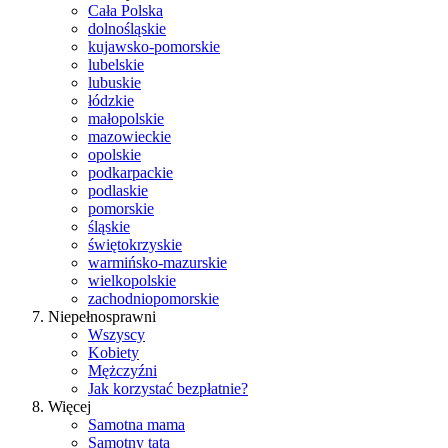
Cała Polska
dolnośląskie
kujawsko-pomorskie
lubelskie
lubuskie
łódzkie
małopolskie
mazowieckie
opolskie
podkarpackie
podlaskie
pomorskie
śląskie
świętokrzyskie
warmińsko-mazurskie
wielkopolskie
zachodniopomorskie
Niepełnosprawni
Wszyscy
Kobiety
Mężczyźni
Jak korzystać bezpłatnie?
Więcej
Samotna mama
Samotny tata