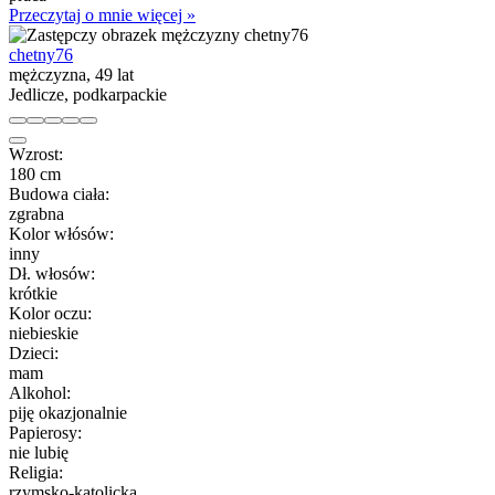
Przeczytaj o mnie więcej »
chetny76
mężczyzna, 49 lat
Jedlicze, podkarpackie
Wzrost:
180 cm
Budowa ciała:
zgrabna
Kolor włósów:
inny
Dł. włosów:
krótkie
Kolor oczu:
niebieskie
Dzieci:
mam
Alkohol:
piję okazjonalnie
Papierosy:
nie lubię
Religia:
rzymsko-katolicka