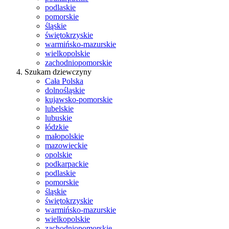
podlaskie
pomorskie
śląskie
świętokrzyskie
warmińsko-mazurskie
wielkopolskie
zachodniopomorskie
Szukam dziewczyny
Cała Polska
dolnośląskie
kujawsko-pomorskie
lubelskie
lubuskie
łódzkie
małopolskie
mazowieckie
opolskie
podkarpackie
podlaskie
pomorskie
śląskie
świętokrzyskie
warmińsko-mazurskie
wielkopolskie
zachodniopomorskie