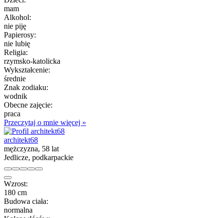
mam
Alkohol:
nie piję
Papierosy:
nie lubię
Religia:
rzymsko-katolicka
Wykształcenie:
średnie
Znak zodiaku:
wodnik
Obecne zajęcie:
praca
Przeczytaj o mnie więcej »
architekt68
mężczyzna, 58 lat
Jedlicze, podkarpackie
Wzrost:
180 cm
Budowa ciała:
normalna