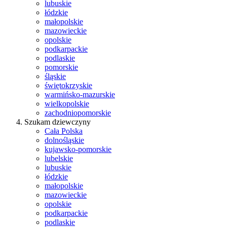
lubuskie
łódzkie
małopolskie
mazowieckie
opolskie
podkarpackie
podlaskie
pomorskie
śląskie
świętokrzyskie
warmińsko-mazurskie
wielkopolskie
zachodniopomorskie
Szukam dziewczyny
Cała Polska
dolnośląskie
kujawsko-pomorskie
lubelskie
lubuskie
łódzkie
małopolskie
mazowieckie
opolskie
podkarpackie
podlaskie