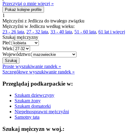
Przeczytaj o mnie więcej »
Pokaż kolejne profile
1
Mężczyźni z Jedlicza do trwałego związku
Mężczyźni w Jedliczu według wieku:
23 - 26 lata
,
27 - 32 lata
,
33 - 40 lata
,
51 - 60 lata
,
61 lat i więcej
Szukaj mężczyzny
Płeć:
Wiek:
Województwo:
Proste wyszukiwanie randek »
Szczegółowe wyszukiwanie randek »
Przeglądaj podkarpackie w:
Szukam dziewczyny
Szukam żony
Szukam domatorki
Niepełnosprawni mężczyźni
Samotny tata
Szukaj mężczyzn w woj.: