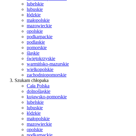
lubelskie
lubuskie
łódzkie
małopolskie
mazowieckie
opolskie
podkarpackie
podlaskie
pomorskie
śląskie
świętokrzyskie
warmińsko-mazurskie
wielkopolskie
zachodniopomorskie
Szukam chłopaka
Cała Polska
dolnośląskie
kujawsko-pomorskie
lubelskie
lubuskie
łódzkie
małopolskie
mazowieckie
opolskie
podkarpackie