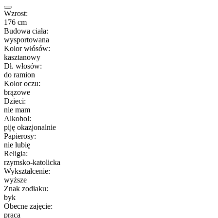
Wzrost:
176 cm
Budowa ciała:
wysportowana
Kolor włósów:
kasztanowy
Dł. włosów:
do ramion
Kolor oczu:
brązowe
Dzieci:
nie mam
Alkohol:
piję okazjonalnie
Papierosy:
nie lubię
Religia:
rzymsko-katolicka
Wykształcenie:
wyższe
Znak zodiaku:
byk
Obecne zajęcie:
praca