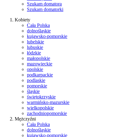
Szukam domatora
Szukam domatorki
Kobiety
Cała Polska
dolnośląskie
kujawsko-pomorskie
lubelskie
lubuskie
łódzkie
małopolskie
mazowieckie
opolskie
podkarpackie
podlaskie
pomorskie
śląskie
świętokrzyskie
warmińsko-mazurskie
wielkopolskie
zachodniopomorskie
Mężczyźni
Cała Polska
dolnośląskie
kujawsko-pomorskie