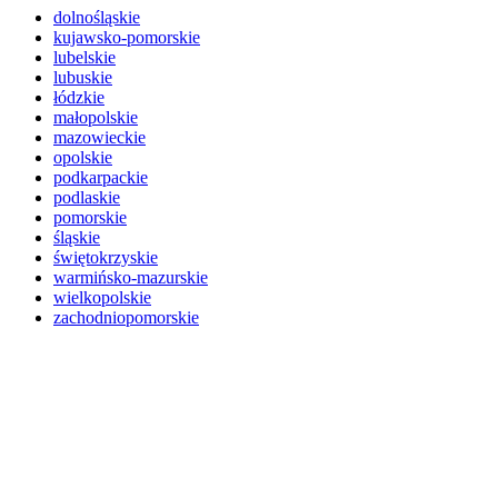
dolnośląskie
kujawsko-pomorskie
lubelskie
lubuskie
łódzkie
małopolskie
mazowieckie
opolskie
podkarpackie
podlaskie
pomorskie
śląskie
świętokrzyskie
warmińsko-mazurskie
wielkopolskie
zachodniopomorskie