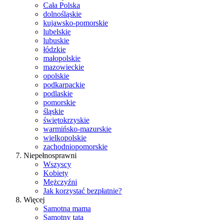
Cała Polska
dolnośląskie
kujawsko-pomorskie
lubelskie
lubuskie
łódzkie
małopolskie
mazowieckie
opolskie
podkarpackie
podlaskie
pomorskie
śląskie
świętokrzyskie
warmińsko-mazurskie
wielkopolskie
zachodniopomorskie
Niepełnosprawni
Wszyscy
Kobiety
Mężczyźni
Jak korzystać bezpłatnie?
Więcej
Samotna mama
Samotny tata