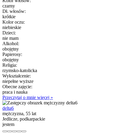
Kolor włósów:
czarny
Dł. włosów:
krótkie
Kolor oczu:
niebieskie
Dzieci:
nie mam
Alkohol:
obojętny
Papierosy:
obojętny
Religia:
rzymsko-katolicka
Wykształcenie:
niepełne wyższe
Obecne zajęcie:
praca i nauka
Przeczytaj o mnie więcej »
delta6
mężczyzna, 55 lat
Jedlicze, podkarpackie
jestem