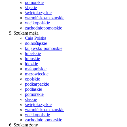
pomorskie
śląskie
świętokrzyskie
warmińsko-mazurskie
wielkopolskie
zachodniopomorskie
Szukam męża
Cała Polska
dolnośląskie
kujawsko-pomorskie
lubelskie
lubuskie
łódzkie
małopolskie
mazowieckie
opolskie
podkarpackie
podlaskie
pomorskie
śląskie
świętokrzyskie
warmińsko-mazurskie
wielkopolskie
zachodniopomorskie
Szukam żony