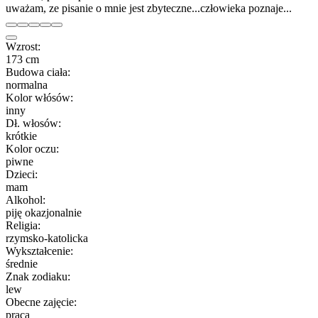
uważam, ze pisanie o mnie jest zbyteczne...człowieka poznaje...
Wzrost:
173 cm
Budowa ciała:
normalna
Kolor włósów:
inny
Dł. włosów:
krótkie
Kolor oczu:
piwne
Dzieci:
mam
Alkohol:
piję okazjonalnie
Religia:
rzymsko-katolicka
Wykształcenie:
średnie
Znak zodiaku:
lew
Obecne zajęcie:
praca