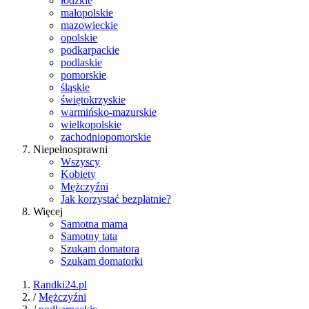
łódzkie
małopolskie
mazowieckie
opolskie
podkarpackie
podlaskie
pomorskie
śląskie
świętokrzyskie
warmińsko-mazurskie
wielkopolskie
zachodniopomorskie
Niepełnosprawni
Wszyscy
Kobiety
Mężczyźni
Jak korzystać bezpłatnie?
Więcej
Samotna mama
Samotny tata
Szukam domatora
Szukam domatorki
Randki24.pl
/
Mężczyźni