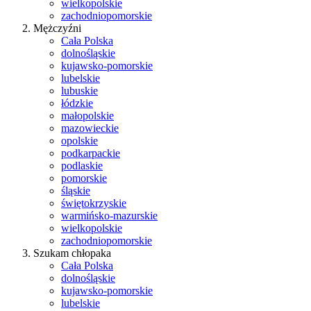
wielkopolskie
zachodniopomorskie
Mężczyźni
Cała Polska
dolnośląskie
kujawsko-pomorskie
lubelskie
lubuskie
łódzkie
małopolskie
mazowieckie
opolskie
podkarpackie
podlaskie
pomorskie
śląskie
świętokrzyskie
warmińsko-mazurskie
wielkopolskie
zachodniopomorskie
Szukam chłopaka
Cała Polska
dolnośląskie
kujawsko-pomorskie
lubelskie