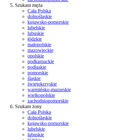
Szukam męża
Cała Polska
dolnośląskie
kujawsko-pomorskie
lubelskie
lubuskie
łódzkie
małopolskie
mazowieckie
opolskie
podkarpackie
podlaskie
pomorskie
śląskie
świętokrzyskie
warmińsko-mazurskie
wielkopolskie
zachodniopomorskie
Szukam żony
Cała Polska
dolnośląskie
kujawsko-pomorskie
lubelskie
lubuskie