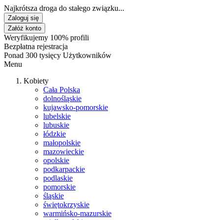
Najkrótsza droga do stałego związku...
Zaloguj się
Załóż konto
Weryfikujemy 100% profili
Bezpłatna rejestracja
Ponad 300 tysięcy Użytkowników
Menu
Kobiety
Cała Polska
dolnośląskie
kujawsko-pomorskie
lubelskie
lubuskie
łódzkie
małopolskie
mazowieckie
opolskie
podkarpackie
podlaskie
pomorskie
śląskie
świętokrzyskie
warmińsko-mazurskie