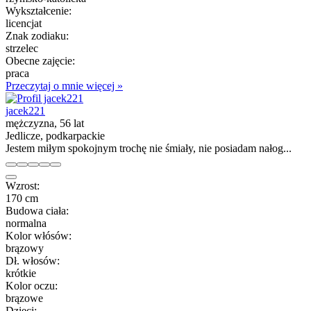
Wykształcenie:
licencjat
Znak zodiaku:
strzelec
Obecne zajęcie:
praca
Przeczytaj o mnie więcej »
jacek221
mężczyzna, 56 lat
Jedlicze, podkarpackie
Jestem miłym spokojnym trochę nie śmiały, nie posiadam nałog...
Wzrost:
170 cm
Budowa ciała:
normalna
Kolor włósów:
brązowy
Dł. włosów:
krótkie
Kolor oczu:
brązowe
Dzieci: