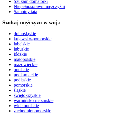
Szukam domatorki
Niepełnosprawni mężczyźni
Samotny tata
Szukaj mężczyzn w woj.:
dolnośląskie
kujawsko-pomorskie
lubelskie
lubuskie
łódzkie
małopolskie
mazowieckie
opolskie
podkarpackie
podlaskie
pomorskie
śląskie
świętokrzyskie
warmińsko-mazurskie
wielkopolskie
zachodniopomorskie