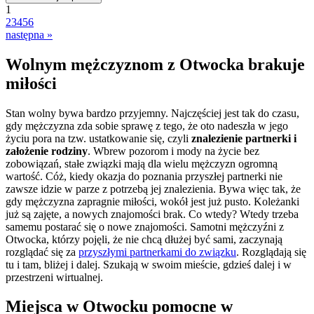
1
2
3
4
5
6
następna »
Wolnym mężczyznom z Otwocka brakuje
miłości
Stan wolny bywa bardzo przyjemny. Najczęściej jest tak do czasu,
gdy mężczyzna zda sobie sprawę z tego, że oto nadeszła w jego
życiu pora na tzw. ustatkowanie się, czyli
znalezienie partnerki i
założenie rodziny
. Wbrew pozorom i mody na życie bez
zobowiązań, stałe związki mają dla wielu mężczyzn ogromną
wartość. Cóż, kiedy okazja do poznania przyszłej partnerki nie
zawsze idzie w parze z potrzebą jej znalezienia. Bywa więc tak, że
gdy mężczyzna zapragnie miłości, wokół jest już pusto. Koleżanki
już są zajęte, a nowych znajomości brak. Co wtedy? Wtedy trzeba
samemu postarać się o nowe znajomości. Samotni mężczyźni z
Otwocka, którzy pojęli, że nie chcą dłużej być sami, zaczynają
rozglądać się za
przyszłymi partnerkami do związku
. Rozglądają się
tu i tam, bliżej i dalej. Szukają w swoim mieście, gdzieś dalej i w
przestrzeni wirtualnej.
Miejsca w Otwocku pomocne w