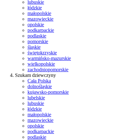
lubuskie
łódzkie
małopolskie
mazowieckie
opolskie
podkarpackie
podlaskie
pomorskie
śląskie
świętokrzyskie
warmińsko-mazurskie
wielkopolskie
zachodniopomorskie
Szukam dziewczyny
Cała Polska
dolnośląskie
kujawsko-pomorskie
lubelskie
lubuskie
łódzkie
małopolskie
mazowieckie
opolskie
podkarpackie
podlaskie