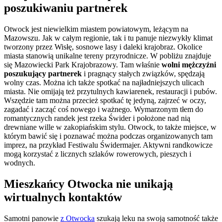
poszukiwaniu partnerek
Otwock jest niewielkim miastem powiatowym, leżącym na
Mazowszu. Jak w całym regionie, tak i tu panuje niezwykły klimat
tworzony przez Wisłę, sosnowe lasy i daleki krajobraz. Okolice
miasta stanowią unikalne tereny przyrodnicze. W pobliżu znajduje
się Mazowiecki Park Krajobrazowy. Tam właśnie
wolni mężczyźni
poszukujący partnerek
i pragnący stałych związków, spędzają
wolny czas. Można ich także spotkać na najładniejszych ulicach
miasta. Nie omijają też przytulnych kawiarenek, restauracji i pubów.
Wszędzie tam można przecież spotkać tę jedyną, zajrzeć w oczy,
zagadać i zacząć coś nowego i ważnego. Wymarzonym tłem do
romantycznych randek jest rzeka Świder i położone nad nią
drewniane wille w zakopiańskim stylu. Otwock, to także miejsce, w
którym bawić się i poznawać można podczas organizowanych tam
imprez, na przykład Festiwalu Świdermajer. Aktywni randkowicze
mogą korzystać z licznych szlaków rowerowych, pieszych i
wodnych.
Mieszkańcy Otwocka nie unikają
wirtualnych kontaktów
Samotni panowie
z Otwocka
szukają leku na swoją samotność także