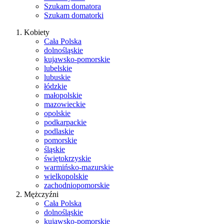
Szukam domatora
Szukam domatorki
Kobiety
Cała Polska
dolnośląskie
kujawsko-pomorskie
lubelskie
lubuskie
łódzkie
małopolskie
mazowieckie
opolskie
podkarpackie
podlaskie
pomorskie
śląskie
świętokrzyskie
warmińsko-mazurskie
wielkopolskie
zachodniopomorskie
Mężczyźni
Cała Polska
dolnośląskie
kujawsko-pomorskie