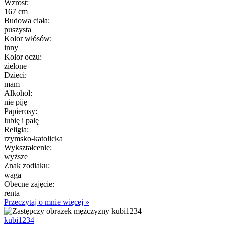
Wzrost:
167 cm
Budowa ciała:
puszysta
Kolor włósów:
inny
Kolor oczu:
zielone
Dzieci:
mam
Alkohol:
nie piję
Papierosy:
lubię i palę
Religia:
rzymsko-katolicka
Wykształcenie:
wyższe
Znak zodiaku:
waga
Obecne zajęcie:
renta
Przeczytaj o mnie więcej »
kubi1234