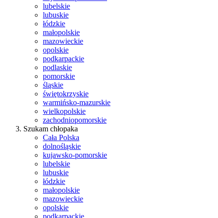
lubelskie
lubuskie
łódzkie
małopolskie
mazowieckie
opolskie
podkarpackie
podlaskie
pomorskie
śląskie
świętokrzyskie
warmińsko-mazurskie
wielkopolskie
zachodniopomorskie
Szukam chłopaka
Cała Polska
dolnośląskie
kujawsko-pomorskie
lubelskie
lubuskie
łódzkie
małopolskie
mazowieckie
opolskie
podkarpackie