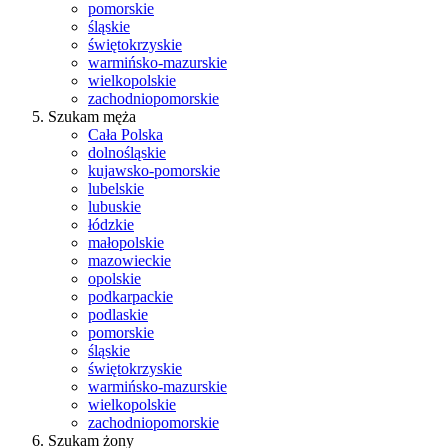
pomorskie
śląskie
świętokrzyskie
warmińsko-mazurskie
wielkopolskie
zachodniopomorskie
Szukam męża
Cała Polska
dolnośląskie
kujawsko-pomorskie
lubelskie
lubuskie
łódzkie
małopolskie
mazowieckie
opolskie
podkarpackie
podlaskie
pomorskie
śląskie
świętokrzyskie
warmińsko-mazurskie
wielkopolskie
zachodniopomorskie
Szukam żony