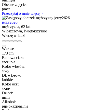
bliźnięta
Obecne zajęcie:
praca
Przeczytaj o mnie więcej »
jerzy2626
mężczyzna, 62 lata
Włoszczowa, świętokrzyskie
Wierzę w ludzi
Wzrost:
173 cm
Budowa ciała:
szczupła
Kolor włósów:
siwy
Dł. włosów:
krótkie
Kolor oczu:
szare
Dzieci:
mam
Alkohol:
piję okazjonalnie