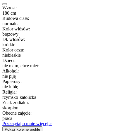
Wzrost:
180 cm
Budowa ciała:
normalna
Kolor włósów:
brązowy
Dł. włosów:
krótkie
Kolor oczu:
niebieskie
Dzieci:
nie mam, chcę mieć
Alkohol:
nie piję
Papierosy:
nie lubię
Religia:
rzymsko-katolicka
Znak zodiaku:
skorpion
Obecne zajęcie:
praca
Przeczytaj o mnie więcej »
Pokaż kolejne profile