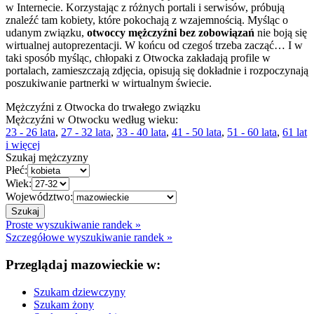
w Internecie. Korzystając z różnych portali i serwisów, próbują
znaleźć tam kobiety, które pokochają z wzajemnością. Myśląc o
udanym związku,
otwoccy mężczyźni bez zobowiązań
nie boją się
wirtualnej autoprezentacji. W końcu od czegoś trzeba zacząć… I w
taki sposób myśląc, chłopaki z Otwocka zakładają profile w
portalach, zamieszczają zdjęcia, opisują się dokładnie i rozpoczynają
poszukiwanie partnerki w wirtualnym świecie.
Mężczyźni z Otwocka do trwałego związku
Mężczyźni w Otwocku według wieku:
23 - 26 lata
,
27 - 32 lata
,
33 - 40 lata
,
41 - 50 lata
,
51 - 60 lata
,
61 lat
i więcej
Szukaj mężczyzny
Płeć:
Wiek:
Województwo:
Proste wyszukiwanie randek »
Szczegółowe wyszukiwanie randek »
Przeglądaj mazowieckie w:
Szukam dziewczyny
Szukam żony