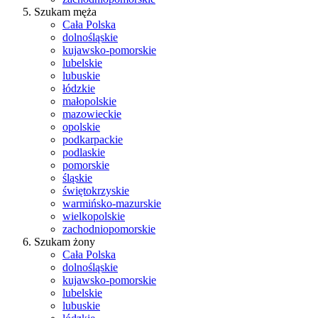
Szukam męża
Cała Polska
dolnośląskie
kujawsko-pomorskie
lubelskie
lubuskie
łódzkie
małopolskie
mazowieckie
opolskie
podkarpackie
podlaskie
pomorskie
śląskie
świętokrzyskie
warmińsko-mazurskie
wielkopolskie
zachodniopomorskie
Szukam żony
Cała Polska
dolnośląskie
kujawsko-pomorskie
lubelskie
lubuskie