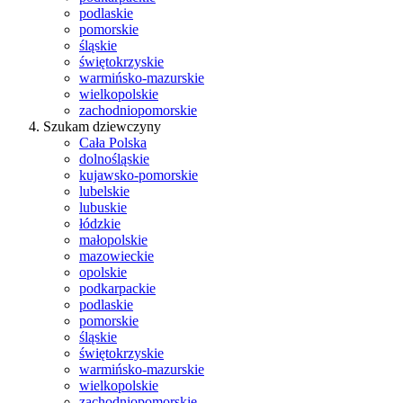
podlaskie
pomorskie
śląskie
świętokrzyskie
warmińsko-mazurskie
wielkopolskie
zachodniopomorskie
Szukam dziewczyny
Cała Polska
dolnośląskie
kujawsko-pomorskie
lubelskie
lubuskie
łódzkie
małopolskie
mazowieckie
opolskie
podkarpackie
podlaskie
pomorskie
śląskie
świętokrzyskie
warmińsko-mazurskie
wielkopolskie
zachodniopomorskie