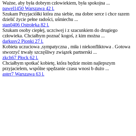
Ważne, aby była dobrym człowiekiem, była spokojna ...
pawel1450 Warszawa 42 l.
Szukam Przyjaciółki która zna siebie, ma dobre serce i chce razem
dzielić życie pełne radości, uśmiechu ...
stan0406 Ostrołęka 82 l.
Szukam osoby ciepłej, uczciwej i z szacunkiem do drugiego
człowieka. Chciałbym poznać kogoś, z kim można ...
darkusv2 Pionki 27 l.
Kobieta uczuciowa ,sympatyczna , miła i niekonfliktowa . Gotowa
stworzyć trwały szczęśliwy związek partnerski ...
zkch67 Płock 62 l.
Chciałbym spotkać kobietę, która będzie moim najlepszym
przyjacielem, wspólne spędzanie czasu wnosi b dużo ...
aster7 Warszawa 63 l.