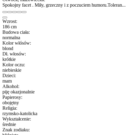
Spokojny facet . Miły, grzeczny i z poczuciem humoru.Toleran...
Wzrost:
186 cm
Budowa ciała:
normalna
Kolor włósów:
blond
Dł. włosów:
krótkie
Kolor oczu:
niebieskie
Dzieci:
mam
Alkohol:
piję okazjonalnie
Papierosy:
obojętny
Religia:
rzymsko-katolicka
Wykształcenie:
średnie
Znak zodiaku: