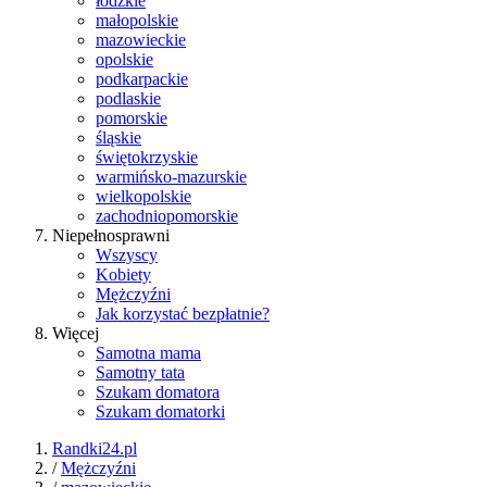
łódzkie
małopolskie
mazowieckie
opolskie
podkarpackie
podlaskie
pomorskie
śląskie
świętokrzyskie
warmińsko-mazurskie
wielkopolskie
zachodniopomorskie
Niepełnosprawni
Wszyscy
Kobiety
Mężczyźni
Jak korzystać bezpłatnie?
Więcej
Samotna mama
Samotny tata
Szukam domatora
Szukam domatorki
Randki24.pl
/
Mężczyźni