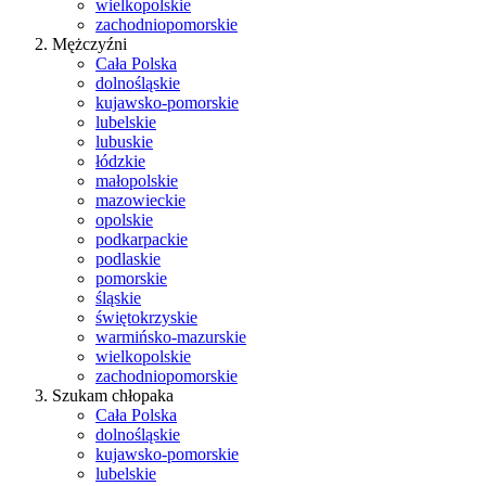
wielkopolskie
zachodniopomorskie
Mężczyźni
Cała Polska
dolnośląskie
kujawsko-pomorskie
lubelskie
lubuskie
łódzkie
małopolskie
mazowieckie
opolskie
podkarpackie
podlaskie
pomorskie
śląskie
świętokrzyskie
warmińsko-mazurskie
wielkopolskie
zachodniopomorskie
Szukam chłopaka
Cała Polska
dolnośląskie
kujawsko-pomorskie
lubelskie