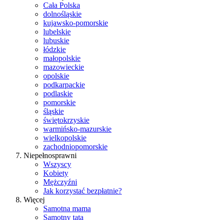
Cała Polska
dolnośląskie
kujawsko-pomorskie
lubelskie
lubuskie
łódzkie
małopolskie
mazowieckie
opolskie
podkarpackie
podlaskie
pomorskie
śląskie
świętokrzyskie
warmińsko-mazurskie
wielkopolskie
zachodniopomorskie
Niepełnosprawni
Wszyscy
Kobiety
Mężczyźni
Jak korzystać bezpłatnie?
Więcej
Samotna mama
Samotny tata