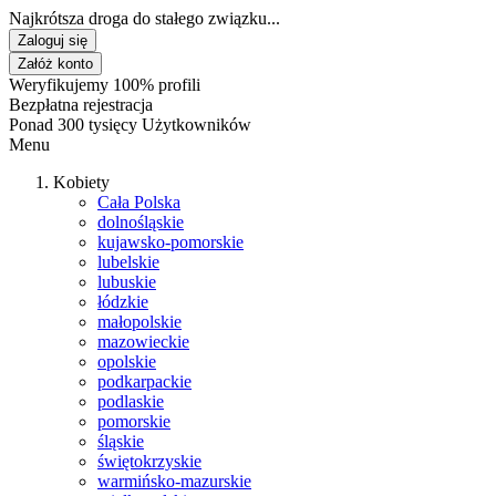
Najkrótsza droga do stałego związku...
Zaloguj się
Załóż konto
Weryfikujemy 100% profili
Bezpłatna rejestracja
Ponad 300 tysięcy Użytkowników
Menu
Kobiety
Cała Polska
dolnośląskie
kujawsko-pomorskie
lubelskie
lubuskie
łódzkie
małopolskie
mazowieckie
opolskie
podkarpackie
podlaskie
pomorskie
śląskie
świętokrzyskie
warmińsko-mazurskie