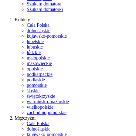
Szukam domatora
Szukam domatorki
Kobiety
Cała Polska
dolnośląskie
kujawsko-pomorskie
lubelskie
lubuskie
łódzkie
małopolskie
mazowieckie
opolskie
podkarpackie
podlaskie
pomorskie
śląskie
świętokrzyskie
warmińsko-mazurskie
wielkopolskie
zachodniopomorskie
Mężczyźni
Cała Polska
dolnośląskie
kujawsko-pomorskie