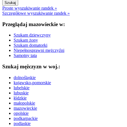
Proste wyszukiwanie randek »
Szczegółowe wyszukiwanie randek »
Przeglądaj mazowieckie w:
Szukam dziewczyny
Szukam żony
Szukam domatorki
Niepełnosprawni mężczyźni
Samotny tata
Szukaj mężczyzn w woj.:
dolnośląskie
kujawsko-pomorskie
lubelskie
lubuskie
łódzkie
małopolskie
mazowieckie
opolskie
podkarpackie
podlaskie