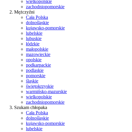
wielkopolskie
zachodniopomorskie
Mężczyźni
Cała Polska
dolnośląskie
kujawsko-pomorskie
lubelskie
lubuskie
łódzkie
małopolskie
mazowieckie
opolskie
podkarpackie
podlaskie
pomorskie
śląskie
świętokrzyskie
warmińsko-mazurskie
wielkopolskie
zachodniopomorskie
Szukam chłopaka
Cała Polska
dolnośląskie
kujawsko-pomorskie
lubelskie