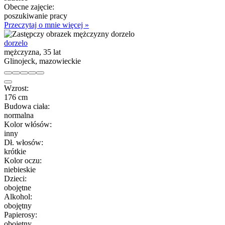
Obecne zajęcie:
poszukiwanie pracy
Przeczytaj o mnie więcej »
dorzelo
mężczyzna, 35 lat
Glinojeck, mazowieckie
Wzrost:
176 cm
Budowa ciała:
normalna
Kolor włósów:
inny
Dł. włosów:
krótkie
Kolor oczu:
niebieskie
Dzieci:
obojętne
Alkohol:
obojętny
Papierosy:
obojętny