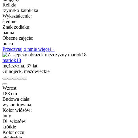
Religia:
rzymsko-katolicka
Wykształcenie:
średnie
Znak zodiaku:
panna
Obecne zajęcie:
praca
Przeczytaj o mnie więcej »
mariok18
mężczyzna, 37 lat
Glinojeck, mazowieckie
Wzrost:
183 cm
Budowa ciała:
wysportowana
Kolor włósów:
inny
Dł. włosów:
krótkie
Kolor oczu:
niebieskie