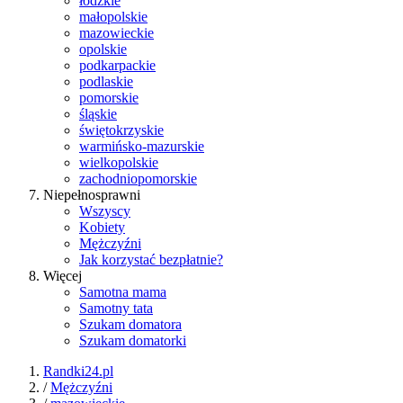
łódzkie
małopolskie
mazowieckie
opolskie
podkarpackie
podlaskie
pomorskie
śląskie
świętokrzyskie
warmińsko-mazurskie
wielkopolskie
zachodniopomorskie
Niepełnosprawni
Wszyscy
Kobiety
Mężczyźni
Jak korzystać bezpłatnie?
Więcej
Samotna mama
Samotny tata
Szukam domatora
Szukam domatorki
Randki24.pl
/
Mężczyźni