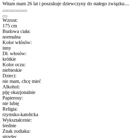
Witam mam 26 lat i poszukuje dziewczyny do stałego związku....
Wzrost:
175 cm
Budowa ciała:
normalna
Kolor włósów:
inny
Dł. włosów:
krótkie
Kolor oczu:
niebieskie
Dzieci:
nie mam, chcę mieć
Alkohol:
piję okazjonalnie
Papierosy:
nie lubię
Religia:
rzymsko-katolicka
Wykształcenie:
średnie
Znak zodiaku:
strzelec