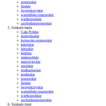
pomorskie
śląskie
świętokrzyskie
warmińsko-mazurskie
wielkopolskie
zachodniopomorskie
Szukam męża
Cała Polska
dolnośląskie
kujawsko-pomorskie
lubelskie
lubuskie
łódzkie
małopolskie
mazowieckie
opolskie
podkarpackie
podlaskie
pomorskie
śląskie
świętokrzyskie
warmińsko-mazurskie
wielkopolskie
zachodniopomorskie
Szukam żony