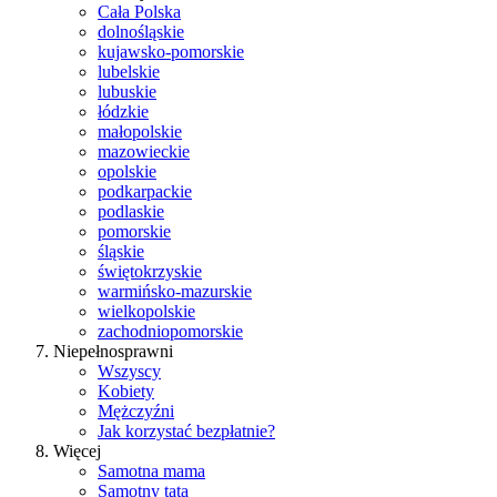
Cała Polska
dolnośląskie
kujawsko-pomorskie
lubelskie
lubuskie
łódzkie
małopolskie
mazowieckie
opolskie
podkarpackie
podlaskie
pomorskie
śląskie
świętokrzyskie
warmińsko-mazurskie
wielkopolskie
zachodniopomorskie
Niepełnosprawni
Wszyscy
Kobiety
Mężczyźni
Jak korzystać bezpłatnie?
Więcej
Samotna mama
Samotny tata