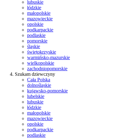
lubuskie
łódzkie
małopolskie
mazowieckie
opolskie
podkarpackie
podlaskie
pomorskie
śląskie
świętokrzyskie
warmińsko-mazurskie
wielkopolskie
zachodniopomorskie
Szukam dziewczyny
Cała Polska
dolnośląskie
kujawsko-pomorskie
lubelskie
lubuskie
łódzkie
małopolskie
mazowieckie
opolskie
podkarpackie
podlaskie