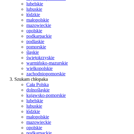
lubelskie
lubuskie
łódzkie
małopolskie
mazowieckie
opolskie
podkarpackie
podlaskie
pomorskie
śląskie
świętokrzyskie
warmińsko-mazurskie
wielkopolskie
zachodniopomorskie
Szukam chłopaka
Cała Polska
dolnośląskie
kujawsko-pomorskie
lubelskie
lubuskie
łódzkie
małopolskie
mazowieckie
opolskie
podkarpackie