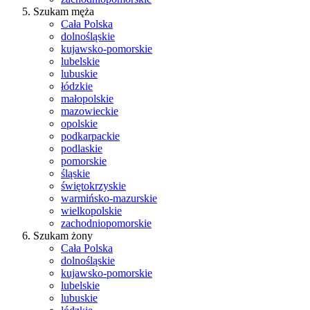
Szukam męża
Cała Polska
dolnośląskie
kujawsko-pomorskie
lubelskie
lubuskie
łódzkie
małopolskie
mazowieckie
opolskie
podkarpackie
podlaskie
pomorskie
śląskie
świętokrzyskie
warmińsko-mazurskie
wielkopolskie
zachodniopomorskie
Szukam żony
Cała Polska
dolnośląskie
kujawsko-pomorskie
lubelskie
lubuskie