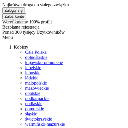
Najkrótsza droga do stałego związku...
Zaloguj się
Załóż konto
Weryfikujemy 100% profili
Bezpłatna rejestracja
Ponad 300 tysięcy Użytkowników
Menu
Kobiety
Cała Polska
dolnośląskie
kujawsko-pomorskie
lubelskie
lubuskie
łódzkie
małopolskie
mazowieckie
opolskie
podkarpackie
podlaskie
pomorskie
śląskie
świętokrzyskie
warmińsko-mazurskie