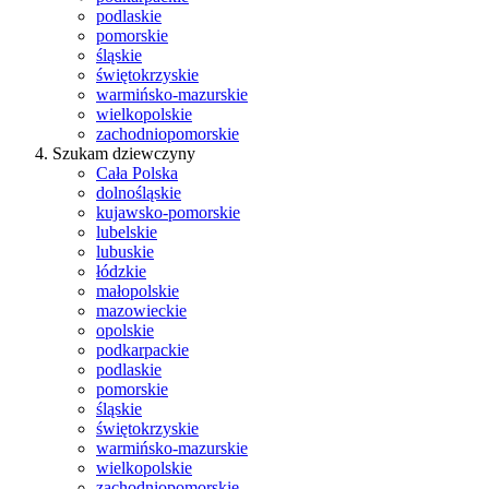
podlaskie
pomorskie
śląskie
świętokrzyskie
warmińsko-mazurskie
wielkopolskie
zachodniopomorskie
Szukam dziewczyny
Cała Polska
dolnośląskie
kujawsko-pomorskie
lubelskie
lubuskie
łódzkie
małopolskie
mazowieckie
opolskie
podkarpackie
podlaskie
pomorskie
śląskie
świętokrzyskie
warmińsko-mazurskie
wielkopolskie
zachodniopomorskie