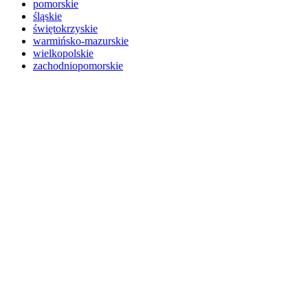
pomorskie
śląskie
świętokrzyskie
warmińsko-mazurskie
wielkopolskie
zachodniopomorskie