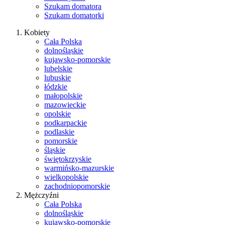
Szukam domatora
Szukam domatorki
Kobiety
Cała Polska
dolnośląskie
kujawsko-pomorskie
lubelskie
lubuskie
łódzkie
małopolskie
mazowieckie
opolskie
podkarpackie
podlaskie
pomorskie
śląskie
świętokrzyskie
warmińsko-mazurskie
wielkopolskie
zachodniopomorskie
Mężczyźni
Cała Polska
dolnośląskie
kujawsko-pomorskie