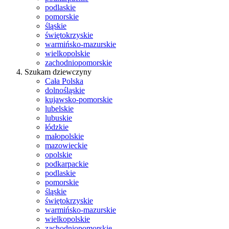
podlaskie
pomorskie
śląskie
świętokrzyskie
warmińsko-mazurskie
wielkopolskie
zachodniopomorskie
Szukam dziewczyny
Cała Polska
dolnośląskie
kujawsko-pomorskie
lubelskie
lubuskie
łódzkie
małopolskie
mazowieckie
opolskie
podkarpackie
podlaskie
pomorskie
śląskie
świętokrzyskie
warmińsko-mazurskie
wielkopolskie
zachodniopomorskie