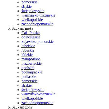
pomorskie
śląskie
świętokrzyskie
warmińsko-mazurskie
wielkopolskie
zachodniopomorskie
Szukam męża
Cała Polska
dolnośląskie
kujawsko-pomorskie
lubelskie
lubuskie
łódzkie
małopolskie
mazowieckie
opolskie
podkarpackie
podlaskie
pomorskie
śląskie
świętokrzyskie
warmińsko-mazurskie
wielkopolskie
zachodniopomorskie
Szukam żony