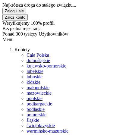
Najkrótsza droga do stałego związku...
Zaloguj się
Załóż konto
Weryfikujemy 100% profili
Bezpłatna rejestracja
Ponad 300 tysięcy Użytkowników
Menu
Kobiety
Cała Polska
dolnośląskie
kujawsko-pomorskie
lubelskie
lubuskie
łódzkie
małopolskie
mazowieckie
opolskie
podkarpackie
podlaskie
pomorskie
śląskie
świętokrzyskie
warmińsko-mazurskie