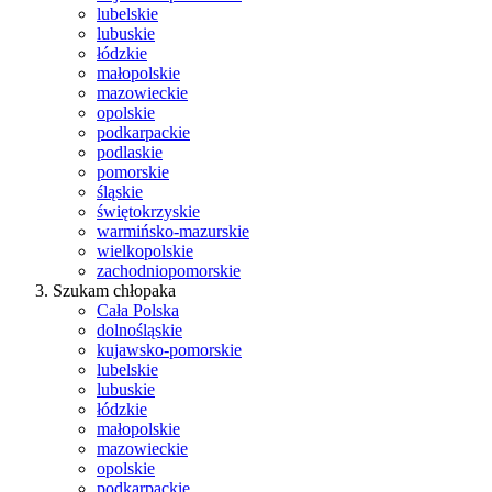
lubelskie
lubuskie
łódzkie
małopolskie
mazowieckie
opolskie
podkarpackie
podlaskie
pomorskie
śląskie
świętokrzyskie
warmińsko-mazurskie
wielkopolskie
zachodniopomorskie
Szukam chłopaka
Cała Polska
dolnośląskie
kujawsko-pomorskie
lubelskie
lubuskie
łódzkie
małopolskie
mazowieckie
opolskie
podkarpackie