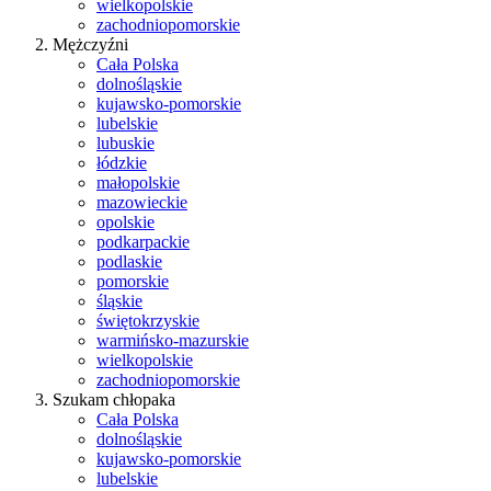
wielkopolskie
zachodniopomorskie
Mężczyźni
Cała Polska
dolnośląskie
kujawsko-pomorskie
lubelskie
lubuskie
łódzkie
małopolskie
mazowieckie
opolskie
podkarpackie
podlaskie
pomorskie
śląskie
świętokrzyskie
warmińsko-mazurskie
wielkopolskie
zachodniopomorskie
Szukam chłopaka
Cała Polska
dolnośląskie
kujawsko-pomorskie
lubelskie