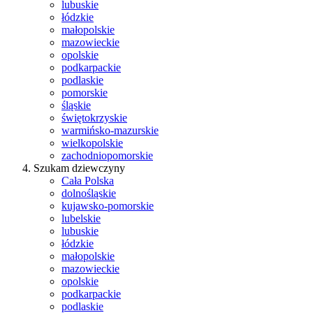
lubuskie
łódzkie
małopolskie
mazowieckie
opolskie
podkarpackie
podlaskie
pomorskie
śląskie
świętokrzyskie
warmińsko-mazurskie
wielkopolskie
zachodniopomorskie
Szukam dziewczyny
Cała Polska
dolnośląskie
kujawsko-pomorskie
lubelskie
lubuskie
łódzkie
małopolskie
mazowieckie
opolskie
podkarpackie
podlaskie