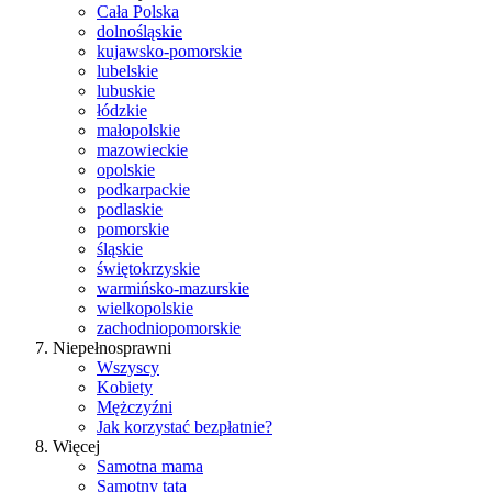
Cała Polska
dolnośląskie
kujawsko-pomorskie
lubelskie
lubuskie
łódzkie
małopolskie
mazowieckie
opolskie
podkarpackie
podlaskie
pomorskie
śląskie
świętokrzyskie
warmińsko-mazurskie
wielkopolskie
zachodniopomorskie
Niepełnosprawni
Wszyscy
Kobiety
Mężczyźni
Jak korzystać bezpłatnie?
Więcej
Samotna mama
Samotny tata