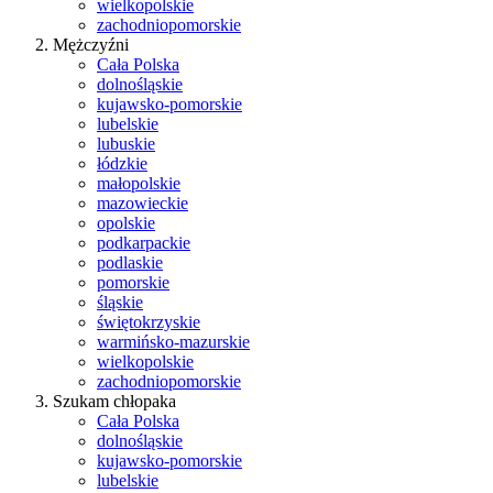
wielkopolskie
zachodniopomorskie
Mężczyźni
Cała Polska
dolnośląskie
kujawsko-pomorskie
lubelskie
lubuskie
łódzkie
małopolskie
mazowieckie
opolskie
podkarpackie
podlaskie
pomorskie
śląskie
świętokrzyskie
warmińsko-mazurskie
wielkopolskie
zachodniopomorskie
Szukam chłopaka
Cała Polska
dolnośląskie
kujawsko-pomorskie
lubelskie