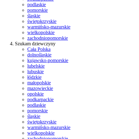
podlaskie
pomorskie
śląskie
świętokrzyskie
warmińsko-mazurskie
wielkopolskie
zachodniopomorskie
Szukam dziewczyny
Cała Polska
dolnośląskie
kujawsko-pomorskie
lubelskie
lubuskie
łódzkie
małopolskie
mazowieckie
opolskie
podkarpackie
podlaskie
pomorskie
śląskie
świętokrzyskie
warmińsko-mazurskie
wielkopolskie
zachodniopomorskie