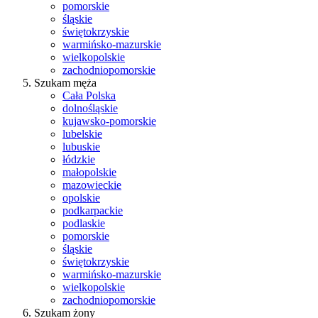
pomorskie
śląskie
świętokrzyskie
warmińsko-mazurskie
wielkopolskie
zachodniopomorskie
Szukam męża
Cała Polska
dolnośląskie
kujawsko-pomorskie
lubelskie
lubuskie
łódzkie
małopolskie
mazowieckie
opolskie
podkarpackie
podlaskie
pomorskie
śląskie
świętokrzyskie
warmińsko-mazurskie
wielkopolskie
zachodniopomorskie
Szukam żony