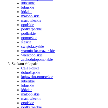
lubelskie
lubuskie
łódzkie
małopolskie
mazowieckie
opolskie
podkarpackie
podlaskie
pomorskie
śląskie
świętokrzyskie
warmińsko-mazurskie
wielkopolskie
zachodniopomorskie
Szukam chłopaka
Cała Polska
dolnośląskie
kujawsko-pomorskie
lubelskie
lubuskie
łódzkie
małopolskie
mazowieckie
opolskie
podkarpackie