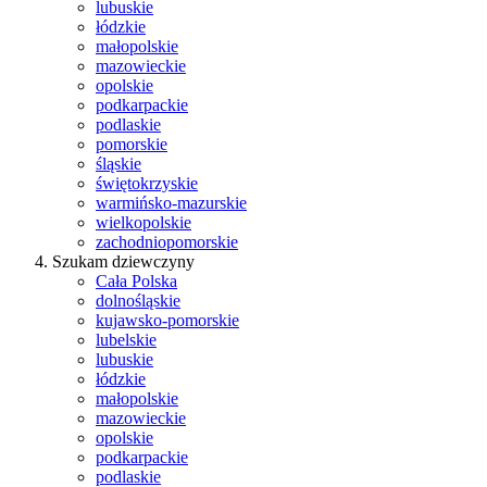
lubuskie
łódzkie
małopolskie
mazowieckie
opolskie
podkarpackie
podlaskie
pomorskie
śląskie
świętokrzyskie
warmińsko-mazurskie
wielkopolskie
zachodniopomorskie
Szukam dziewczyny
Cała Polska
dolnośląskie
kujawsko-pomorskie
lubelskie
lubuskie
łódzkie
małopolskie
mazowieckie
opolskie
podkarpackie
podlaskie