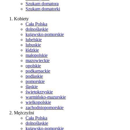
Szukam domatora
Szukam domatorki
Kobiety
Cała Polska
dolnośląskie
kujawsko-pomorskie
lubelskie
lubuskie
łódzkie
małopolskie
mazowieckie
opolskie
podkarpackie
podlaskie
pomorskie
śląskie
świętokrzyskie
warmińsko-mazurskie
wielkopolskie
zachodniopomorskie
Mężczyźni
Cała Polska
dolnośląskie
kujawsko-pomorskie