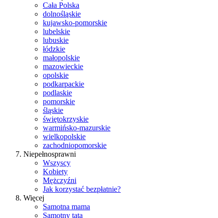
Cała Polska
dolnośląskie
kujawsko-pomorskie
lubelskie
lubuskie
łódzkie
małopolskie
mazowieckie
opolskie
podkarpackie
podlaskie
pomorskie
śląskie
świętokrzyskie
warmińsko-mazurskie
wielkopolskie
zachodniopomorskie
Niepełnosprawni
Wszyscy
Kobiety
Mężczyźni
Jak korzystać bezpłatnie?
Więcej
Samotna mama
Samotny tata