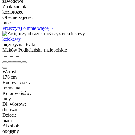
zawodowe
Znak zodiaku:
koziorożec
Obecne zajęcie:
praca
Przeczytaj o mnie więcej »
kciekawy
mężczyzna, 67 lat
Maków Podhalański, małopolskie
..............
Wzrost:
176 cm
Budowa ciała:
normalna
Kolor włósów:
inny
Dł. włosów:
do uszu
Dzieci:
mam
Alkohol:
obojętny