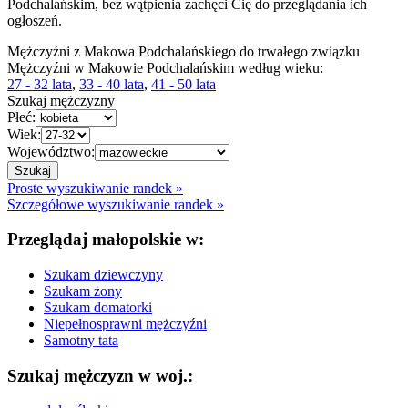
Podchalańskim, bez wątpienia zachęci Cię do przeglądania ich
ogłoszeń.
Mężczyźni z Makowa Podchalańskiego do trwałego związku
Mężczyźni w Makowie Podchalańskim według wieku:
27 - 32 lata
,
33 - 40 lata
,
41 - 50 lata
Szukaj mężczyzny
Płeć:
Wiek:
Województwo:
Proste wyszukiwanie randek »
Szczegółowe wyszukiwanie randek »
Przeglądaj małopolskie w:
Szukam dziewczyny
Szukam żony
Szukam domatorki
Niepełnosprawni mężczyźni
Samotny tata
Szukaj mężczyzn w woj.: