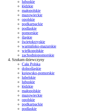
lubuskie
łódzkie
małopolskie
mazowieckie
opolskie
podkarpackie
podlaskie
pomorskie
śląskie
świętokrzyskie
warmińsko-mazurskie
wielkopolskie
zachodniopomorskie
Szukam dziewczyny
Cała Polska
dolnośląskie
kujawsko-pomorskie
lubelskie
lubuskie
łódzkie
małopolskie
mazowieckie
opolskie
podkarpackie
podlaskie