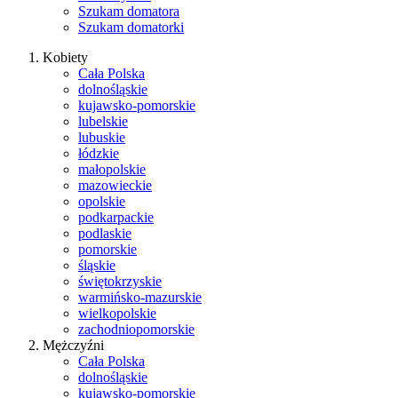
Szukam domatora
Szukam domatorki
Kobiety
Cała Polska
dolnośląskie
kujawsko-pomorskie
lubelskie
lubuskie
łódzkie
małopolskie
mazowieckie
opolskie
podkarpackie
podlaskie
pomorskie
śląskie
świętokrzyskie
warmińsko-mazurskie
wielkopolskie
zachodniopomorskie
Mężczyźni
Cała Polska
dolnośląskie
kujawsko-pomorskie