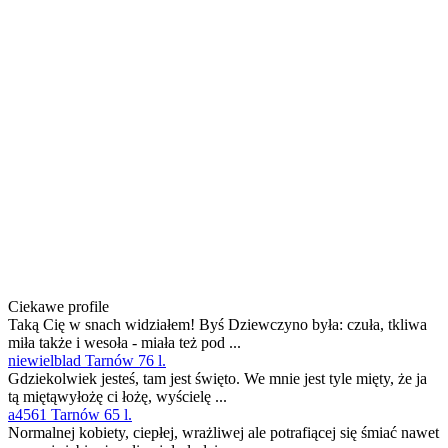
Ciekawe profile
Taką Cię w snach widziałem! Byś Dziewczyno była: czuła, tkliwa
miła także i wesoła - miała też pod ...
niewielblad Tarnów 76 l.
Gdziekolwiek jesteś, tam jest święto. We mnie jest tyle mięty, że ja
tą miętąwyłożę ci łożę, wyścielę ...
a4561 Tarnów 65 l.
Normalnej kobiety, ciepłej, wrażliwej ale potrafiącej się śmiać nawet