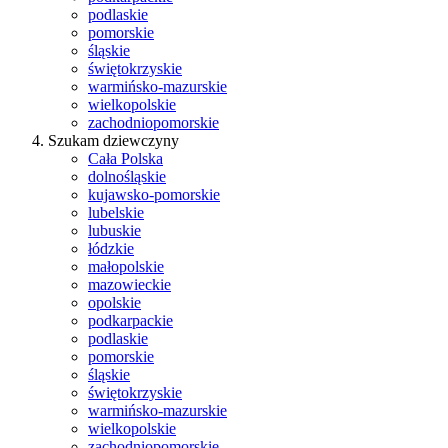
podlaskie
pomorskie
śląskie
świętokrzyskie
warmińsko-mazurskie
wielkopolskie
zachodniopomorskie
Szukam dziewczyny
Cała Polska
dolnośląskie
kujawsko-pomorskie
lubelskie
lubuskie
łódzkie
małopolskie
mazowieckie
opolskie
podkarpackie
podlaskie
pomorskie
śląskie
świętokrzyskie
warmińsko-mazurskie
wielkopolskie
zachodniopomorskie