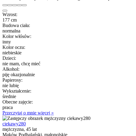
Wzrost:
177 cm
Budowa ciała:
normalna
Kolor włósów:
inny
Kolor oczu:
niebieskie
Dzieci:
nie mam, chcę mieć
Alkohol:
piję okazjonalnie
Papierosy:
nie lubię
Wykształcenie:
średnie
Obecne zajęcie:
praca
Przeczytaj o mnie więcej »
ciekawy280
mężczyzna, 45 lat
Maków Podhalański, małopolskie