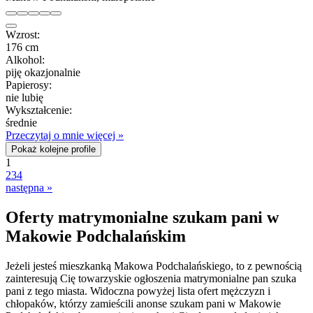
Wzrost:
176 cm
Alkohol:
piję okazjonalnie
Papierosy:
nie lubię
Wykształcenie:
średnie
Przeczytaj o mnie więcej »
Pokaż kolejne profile
1
2
3
4
następna »
Oferty matrymonialne szukam pani w
Makowie Podchalańskim
Jeżeli jesteś mieszkanką Makowa Podchalańskiego, to z pewnością
zainteresują Cię towarzyskie ogłoszenia matrymonialne pan szuka
pani z tego miasta. Widoczna powyżej lista ofert mężczyzn i
chłopaków, którzy zamieścili anonse szukam pani w Makowie