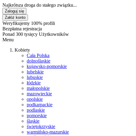
Najkrótsza droga do stałego związku...
Zaloguj się
Załóż konto
Weryfikujemy 100% profili
Bezpłatna rejestracja
Ponad 300 tysięcy Użytkowników
Menu
Kobiety
Cała Polska
dolnośląskie
kujawsko-pomorskie
lubelskie
lubuskie
łódzkie
małopolskie
mazowieckie
opolskie
podkarpackie
podlaskie
pomorskie
śląskie
świętokrzyskie
warmińsko-mazurskie