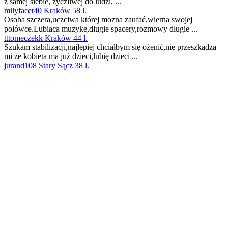
z samej siebie, życzliwej do ludzi, ...
milyfacet40 Kraków 58 l.
Osoba szczera,uczciwa której mozna zaufać,wierna swojej
połówce.Lubiaca muzyke,długie spacery,rozmowy długie ...
tttomeczekk Kraków 44 l.
Szukam stabilizacji,najlepiej chciałbym się ożenić,nie przeszkadza
mi że kobieta ma już dzieci,lubię dzieci ...
jurand108 Stary Sącz 38 l.