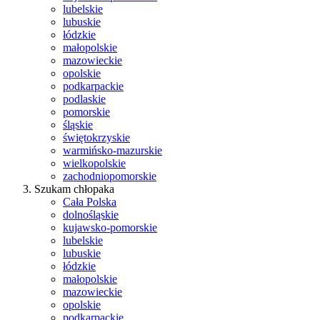
lubelskie
lubuskie
łódzkie
małopolskie
mazowieckie
opolskie
podkarpackie
podlaskie
pomorskie
śląskie
świętokrzyskie
warmińsko-mazurskie
wielkopolskie
zachodniopomorskie
Szukam chłopaka
Cała Polska
dolnośląskie
kujawsko-pomorskie
lubelskie
lubuskie
łódzkie
małopolskie
mazowieckie
opolskie
podkarpackie