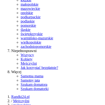
łódzkie
małopolskie
mazowieckie
opolskie
podkarpackie
podlaskie
pomorskie
śląskie
świętokrzyskie
warmińsko-mazurskie
wielkopolskie
zachodniopomorskie
Niepełnosprawni
Wszyscy
Kobiety
Mężczyźni
Jak korzystać bezpłatnie?
Więcej
Samotna mama
Samotny tata
Szukam domatora
Szukam domatorki
Randki24.pl
/
Mężczyźni