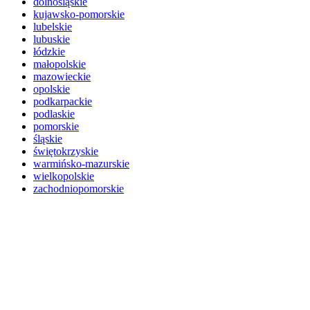
dolnośląskie
kujawsko-pomorskie
lubelskie
lubuskie
łódzkie
małopolskie
mazowieckie
opolskie
podkarpackie
podlaskie
pomorskie
śląskie
świętokrzyskie
warmińsko-mazurskie
wielkopolskie
zachodniopomorskie