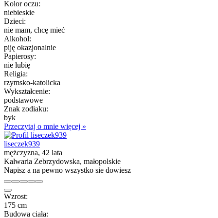
Kolor oczu:
niebieskie
Dzieci:
nie mam, chcę mieć
Alkohol:
piję okazjonalnie
Papierosy:
nie lubię
Religia:
rzymsko-katolicka
Wykształcenie:
podstawowe
Znak zodiaku:
byk
Przeczytaj o mnie więcej »
liseczek939
mężczyzna, 42 lata
Kalwaria Zebrzydowska, małopolskie
Napisz a na pewno wszystko sie dowiesz
Wzrost:
175 cm
Budowa ciała: