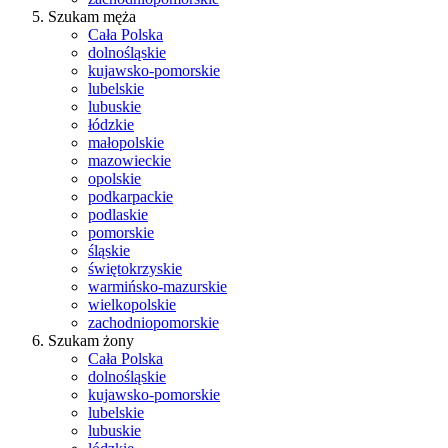
Szukam męża
Cała Polska
dolnośląskie
kujawsko-pomorskie
lubelskie
lubuskie
łódzkie
małopolskie
mazowieckie
opolskie
podkarpackie
podlaskie
pomorskie
śląskie
świętokrzyskie
warmińsko-mazurskie
wielkopolskie
zachodniopomorskie
Szukam żony
Cała Polska
dolnośląskie
kujawsko-pomorskie
lubelskie
lubuskie