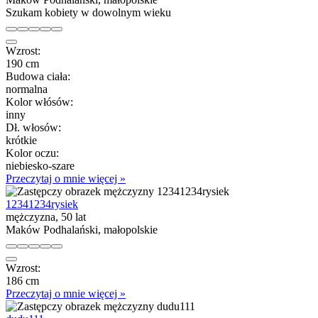
Szukam kobiety w dowolnym wieku
Wzrost:
190 cm
Budowa ciała:
normalna
Kolor włósów:
inny
Dł. włosów:
krótkie
Kolor oczu:
niebiesko-szare
Przeczytaj o mnie więcej »
12341234rysiek
mężczyzna, 50 lat
Maków Podhalański, małopolskie
Wzrost:
186 cm
Przeczytaj o mnie więcej »