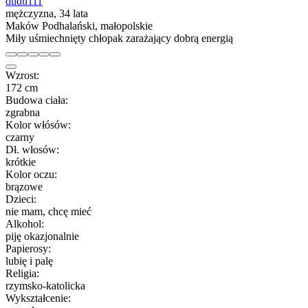
dudu111
mężczyzna, 34 lata
Maków Podhalański, małopolskie
Miły uśmiechnięty chłopak zarażający dobrą energią
Wzrost:
172 cm
Budowa ciała:
zgrabna
Kolor włósów:
czarny
Dł. włosów:
krótkie
Kolor oczu:
brązowe
Dzieci:
nie mam, chcę mieć
Alkohol:
piję okazjonalnie
Papierosy:
lubię i palę
Religia:
rzymsko-katolicka
Wykształcenie: