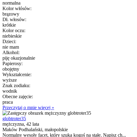
normalna
Kolor włósów:
brązowy
Dł. włosów:
krótkie
Kolor oczu:
niebieskie
Dzieci:
nie mam
Alkohol:
piję okazjonalnie
Papierosy:
obojętny
Wykształcenie:
wyższe
Znak zodiaku:
wodnik
Obecne zajęcie:
praca
Przeczytaj o mnie więcej »
globtroter35
mężczyzna, 42 lata
Maków Podhalański, małopolskie
Normalny wesoły facet, który szuka kogoś na stałe. Napisz ch...