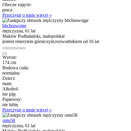
Obecne zajęcie:
praca
Przeczytaj o mnie więcej »
bbcbrawojge
mężczyzna, 61 lat
Maków Podhalański, małopolskie
jestem emerytem górniczym,rozwodnikiem od 16 lat
Wzrost:
174 cm
Budowa ciała:
normalna
Dzieci:
mam
Alkohol:
nie piję
Papierosy:
nie lubię
Przeczytaj o mnie więcej »
ontu58
mężczyzna, 61 lat
Maków Podhalański, małopolskie