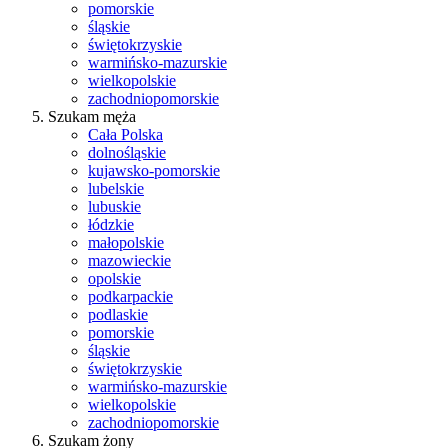
pomorskie
śląskie
świętokrzyskie
warmińsko-mazurskie
wielkopolskie
zachodniopomorskie
Szukam męża
Cała Polska
dolnośląskie
kujawsko-pomorskie
lubelskie
lubuskie
łódzkie
małopolskie
mazowieckie
opolskie
podkarpackie
podlaskie
pomorskie
śląskie
świętokrzyskie
warmińsko-mazurskie
wielkopolskie
zachodniopomorskie
Szukam żony