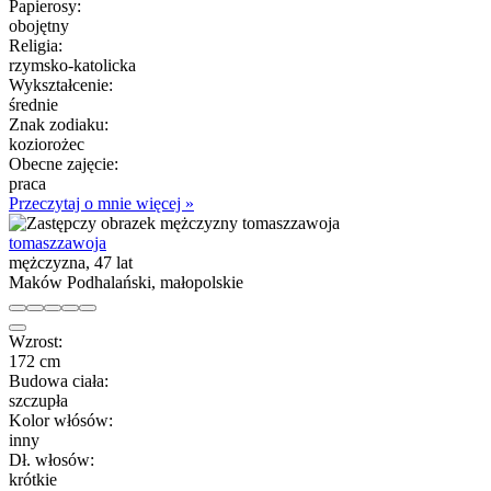
Papierosy:
obojętny
Religia:
rzymsko-katolicka
Wykształcenie:
średnie
Znak zodiaku:
koziorożec
Obecne zajęcie:
praca
Przeczytaj o mnie więcej »
tomaszzawoja
mężczyzna, 47 lat
Maków Podhalański, małopolskie
Wzrost:
172 cm
Budowa ciała:
szczupła
Kolor włósów:
inny
Dł. włosów:
krótkie