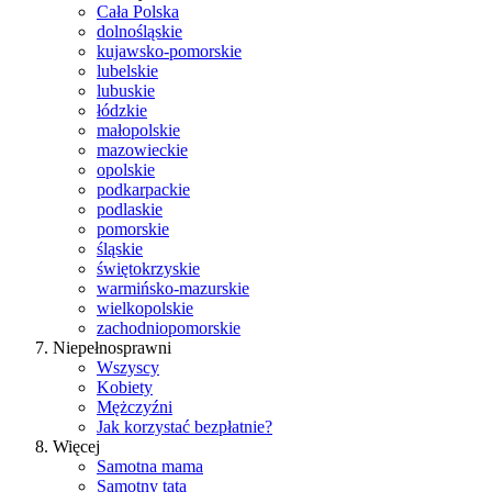
Cała Polska
dolnośląskie
kujawsko-pomorskie
lubelskie
lubuskie
łódzkie
małopolskie
mazowieckie
opolskie
podkarpackie
podlaskie
pomorskie
śląskie
świętokrzyskie
warmińsko-mazurskie
wielkopolskie
zachodniopomorskie
Niepełnosprawni
Wszyscy
Kobiety
Mężczyźni
Jak korzystać bezpłatnie?
Więcej
Samotna mama
Samotny tata