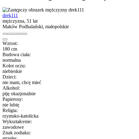
drek111
mężczyzna, 51 lat
Maków Podhalański, małopolskie
Wzrost:
180 cm
Budowa ciała:
normalna
Kolor oczu:
niebieskie
Dzieci:
nie mam, chcę mieć
Alkohol:
piję okazjonalnie
Papierosy:
nie lubię
Religia:
rzymsko-katolicka
Wykształcenie:
zawodowe
Znak zodiaku:
strzelec