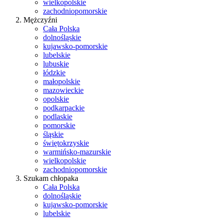
wielkopolskie
zachodniopomorskie
Mężczyźni
Cała Polska
dolnośląskie
kujawsko-pomorskie
lubelskie
lubuskie
łódzkie
małopolskie
mazowieckie
opolskie
podkarpackie
podlaskie
pomorskie
śląskie
świętokrzyskie
warmińsko-mazurskie
wielkopolskie
zachodniopomorskie
Szukam chłopaka
Cała Polska
dolnośląskie
kujawsko-pomorskie
lubelskie