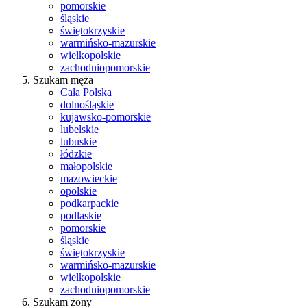
pomorskie
śląskie
świętokrzyskie
warmińsko-mazurskie
wielkopolskie
zachodniopomorskie
Szukam męża
Cała Polska
dolnośląskie
kujawsko-pomorskie
lubelskie
lubuskie
łódzkie
małopolskie
mazowieckie
opolskie
podkarpackie
podlaskie
pomorskie
śląskie
świętokrzyskie
warmińsko-mazurskie
wielkopolskie
zachodniopomorskie
Szukam żony