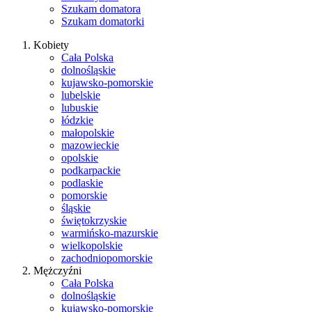
Szukam domatora
Szukam domatorki
Kobiety
Cała Polska
dolnośląskie
kujawsko-pomorskie
lubelskie
lubuskie
łódzkie
małopolskie
mazowieckie
opolskie
podkarpackie
podlaskie
pomorskie
śląskie
świętokrzyskie
warmińsko-mazurskie
wielkopolskie
zachodniopomorskie
Mężczyźni
Cała Polska
dolnośląskie
kujawsko-pomorskie