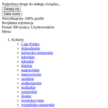
Najkrótsza droga do stałego związku...
Zaloguj się
Załóż konto
Weryfikujemy 100% profili
Bezpłatna rejestracja
Ponad 300 tysięcy Użytkowników
Menu
Kobiety
Cała Polska
dolnośląskie
kujawsko-pomorskie
lubelskie
lubuskie
łódzkie
małopolskie
mazowieckie
opolskie
podkarpackie
podlaskie
pomorskie
śląskie
świętokrzyskie
warmińsko-mazurskie