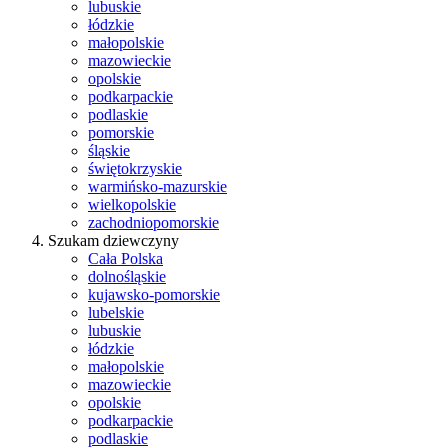
lubuskie
łódzkie
małopolskie
mazowieckie
opolskie
podkarpackie
podlaskie
pomorskie
śląskie
świętokrzyskie
warmińsko-mazurskie
wielkopolskie
zachodniopomorskie
Szukam dziewczyny
Cała Polska
dolnośląskie
kujawsko-pomorskie
lubelskie
lubuskie
łódzkie
małopolskie
mazowieckie
opolskie
podkarpackie
podlaskie