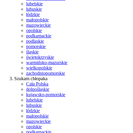
lubelskie
lubuskie
łódzkie
małopolskie
mazowieckie
opolskie
podkarpackie
podlaskie
pomorskie
śląskie
świętokrzyskie
warmińsko-mazurskie
wielkopolskie
zachodniopomorskie
Szukam chłopaka
Cała Polska
dolnośląskie
kujawsko-pomorskie
lubelskie
lubuskie
łódzkie
małopolskie
mazowieckie
opolskie
podkarpackie