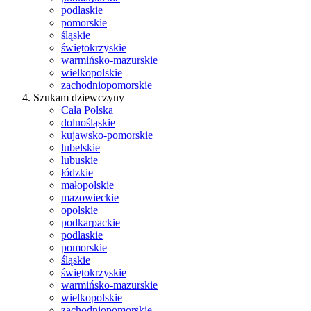
podlaskie
pomorskie
śląskie
świętokrzyskie
warmińsko-mazurskie
wielkopolskie
zachodniopomorskie
Szukam dziewczyny
Cała Polska
dolnośląskie
kujawsko-pomorskie
lubelskie
lubuskie
łódzkie
małopolskie
mazowieckie
opolskie
podkarpackie
podlaskie
pomorskie
śląskie
świętokrzyskie
warmińsko-mazurskie
wielkopolskie
zachodniopomorskie