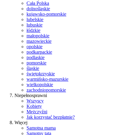
Cała Polska
dolnośląskie
kujawsko-pomorskie
lubelskie
lubuskie
łódzkie
małopolskie
mazowieckie
opolskie
podkarpackie
podlaskie
pomorskie
śląskie
świętokrzyskie
warmińsko-mazurskie
wielkopolskie
zachodniopomorskie
Niepełnosprawni
Wszyscy
Kobiety
Mężczyźni
Jak korzystać bezpłatnie?
Więcej
Samotna mama
Samotny tata