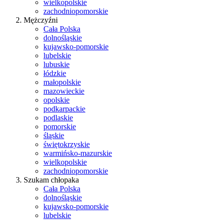
wielkopolskie
zachodniopomorskie
Mężczyźni
Cała Polska
dolnośląskie
kujawsko-pomorskie
lubelskie
lubuskie
łódzkie
małopolskie
mazowieckie
opolskie
podkarpackie
podlaskie
pomorskie
śląskie
świętokrzyskie
warmińsko-mazurskie
wielkopolskie
zachodniopomorskie
Szukam chłopaka
Cała Polska
dolnośląskie
kujawsko-pomorskie
lubelskie