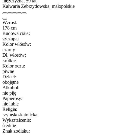
mężczyzna, 59 lat
Kalwaria Zebrzydowska, małopolskie
Wzrost:
178 cm
Budowa ciała:
szczupła
Kolor włósów:
czarny
Dł. włosów:
krótkie
Kolor oczu:
piwne
Dzieci:
obojętne
Alkohol:
nie piję
Papierosy:
nie lubię
Religia:
rzymsko-katolicka
Wykształcenie:
średnie
Znak zodiaku: