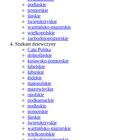
podlaskie
pomorskie
śląskie
świętokrzyskie
warmińsko-mazurskie
wielkopolskie
zachodniopomorskie
Szukam dziewczyny
Cała Polska
dolnośląskie
kujawsko-pomorskie
lubelskie
lubuskie
łódzkie
małopolskie
mazowieckie
opolskie
podkarpackie
podlaskie
pomorskie
śląskie
świętokrzyskie
warmińsko-mazurskie
wielkopolskie
zachodniopomorskie