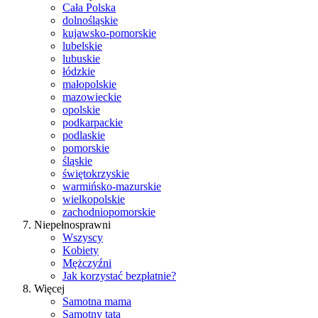
Cała Polska
dolnośląskie
kujawsko-pomorskie
lubelskie
lubuskie
łódzkie
małopolskie
mazowieckie
opolskie
podkarpackie
podlaskie
pomorskie
śląskie
świętokrzyskie
warmińsko-mazurskie
wielkopolskie
zachodniopomorskie
Niepełnosprawni
Wszyscy
Kobiety
Mężczyźni
Jak korzystać bezpłatnie?
Więcej
Samotna mama
Samotny tata