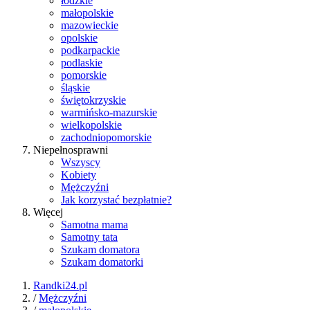
łódzkie
małopolskie
mazowieckie
opolskie
podkarpackie
podlaskie
pomorskie
śląskie
świętokrzyskie
warmińsko-mazurskie
wielkopolskie
zachodniopomorskie
Niepełnosprawni
Wszyscy
Kobiety
Mężczyźni
Jak korzystać bezpłatnie?
Więcej
Samotna mama
Samotny tata
Szukam domatora
Szukam domatorki
Randki24.pl
/
Mężczyźni