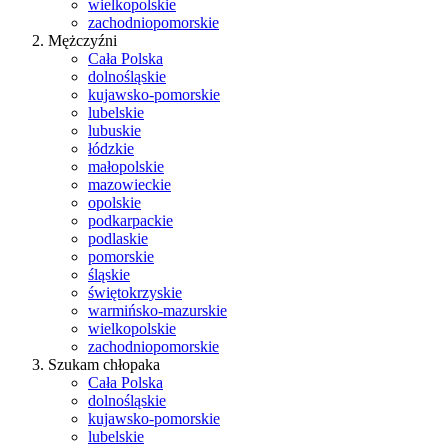
wielkopolskie
zachodniopomorskie
Mężczyźni
Cała Polska
dolnośląskie
kujawsko-pomorskie
lubelskie
lubuskie
łódzkie
małopolskie
mazowieckie
opolskie
podkarpackie
podlaskie
pomorskie
śląskie
świętokrzyskie
warmińsko-mazurskie
wielkopolskie
zachodniopomorskie
Szukam chłopaka
Cała Polska
dolnośląskie
kujawsko-pomorskie
lubelskie