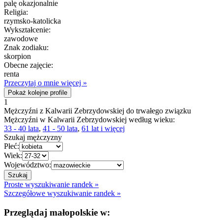
palę okazjonalnie
Religia:
rzymsko-katolicka
Wykształcenie:
zawodowe
Znak zodiaku:
skorpion
Obecne zajęcie:
renta
Przeczytaj o mnie więcej »
Pokaż kolejne profile
1
Mężczyźni z Kalwarii Zebrzydowskiej do trwałego związku
Mężczyźni w Kalwarii Zebrzydowskiej według wieku:
33 - 40 lata
,
41 - 50 lata
,
61 lat i więcej
Szukaj mężczyzny
Płeć:
Wiek:
Województwo:
Proste wyszukiwanie randek »
Szczegółowe wyszukiwanie randek »
Przeglądaj małopolskie w: