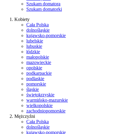
Szukam domatora
Szukam domatorki
Kobiety
Cała Polska
dolnośląskie
kujawsko-pomorskie
lubelskie
lubuskie
łódzkie
małopolskie
mazowieckie
opolskie
podkarpackie
podlaskie
pomorskie
śląskie
świętokrzyskie
warmińsko-mazurskie
wielkopolskie
zachodniopomorskie
Mężczyźni
Cała Polska
dolnośląskie
kujawsko-pomorskie