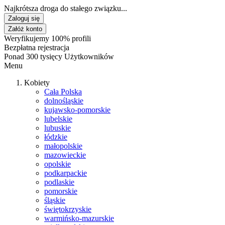
Najkrótsza droga do stałego związku...
Zaloguj się
Załóż konto
Weryfikujemy 100% profili
Bezpłatna rejestracja
Ponad 300 tysięcy Użytkowników
Menu
Kobiety
Cała Polska
dolnośląskie
kujawsko-pomorskie
lubelskie
lubuskie
łódzkie
małopolskie
mazowieckie
opolskie
podkarpackie
podlaskie
pomorskie
śląskie
świętokrzyskie
warmińsko-mazurskie