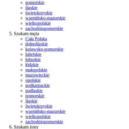
pomorskie
śląskie
świętokrzyskie
warmińsko-mazurskie
wielkopolskie
zachodniopomorskie
Szukam męża
Cała Polska
dolnośląskie
kujawsko-pomorskie
lubelskie
lubuskie
łódzkie
małopolskie
mazowieckie
opolskie
podkarpackie
podlaskie
pomorskie
śląskie
świętokrzyskie
warmińsko-mazurskie
wielkopolskie
zachodniopomorskie
Szukam żony