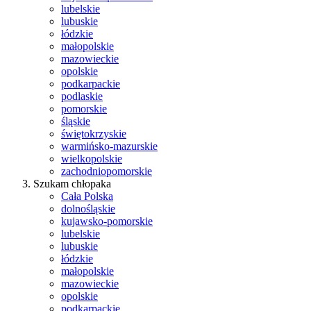
lubelskie
lubuskie
łódzkie
małopolskie
mazowieckie
opolskie
podkarpackie
podlaskie
pomorskie
śląskie
świętokrzyskie
warmińsko-mazurskie
wielkopolskie
zachodniopomorskie
Szukam chłopaka
Cała Polska
dolnośląskie
kujawsko-pomorskie
lubelskie
lubuskie
łódzkie
małopolskie
mazowieckie
opolskie
podkarpackie