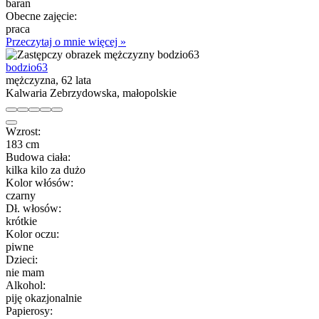
baran
Obecne zajęcie:
praca
Przeczytaj o mnie więcej »
bodzio63
mężczyzna, 62 lata
Kalwaria Zebrzydowska, małopolskie
Wzrost:
183 cm
Budowa ciała:
kilka kilo za dużo
Kolor włósów:
czarny
Dł. włosów:
krótkie
Kolor oczu:
piwne
Dzieci:
nie mam
Alkohol:
piję okazjonalnie
Papierosy: