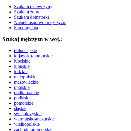
Szukam dziewczyny
Szukam żony
Szukam domatorki
Niepełnosprawni mężczyźni
Samotny tata
Szukaj mężczyzn w woj.:
dolnośląskie
kujawsko-pomorskie
lubelskie
lubuskie
łódzkie
małopolskie
mazowieckie
opolskie
podkarpackie
podlaskie
pomorskie
śląskie
świętokrzyskie
warmińsko-mazurskie
wielkopolskie
zachodniopomorskie