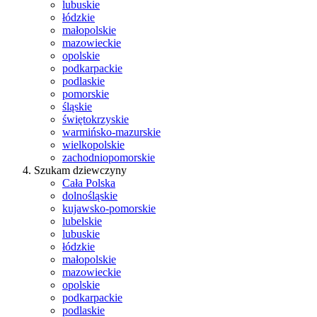
lubuskie
łódzkie
małopolskie
mazowieckie
opolskie
podkarpackie
podlaskie
pomorskie
śląskie
świętokrzyskie
warmińsko-mazurskie
wielkopolskie
zachodniopomorskie
Szukam dziewczyny
Cała Polska
dolnośląskie
kujawsko-pomorskie
lubelskie
lubuskie
łódzkie
małopolskie
mazowieckie
opolskie
podkarpackie
podlaskie