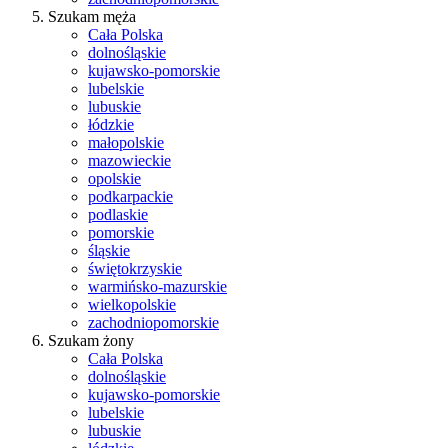
Szukam męża
Cała Polska
dolnośląskie
kujawsko-pomorskie
lubelskie
lubuskie
łódzkie
małopolskie
mazowieckie
opolskie
podkarpackie
podlaskie
pomorskie
śląskie
świętokrzyskie
warmińsko-mazurskie
wielkopolskie
zachodniopomorskie
Szukam żony
Cała Polska
dolnośląskie
kujawsko-pomorskie
lubelskie
lubuskie