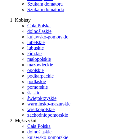
Szukam domatora
Szukam domatorki
Kobiety
Cała Polska
dolnośląskie
kujawsko-pomorskie
lubelskie
lubuskie
łódzkie
małopolskie
mazowieckie
opolskie
podkarpackie
podlaskie
pomorskie
śląskie
świętokrzyskie
warmińsko-mazurskie
wielkopolskie
zachodniopomorskie
Mężczyźni
Cała Polska
dolnośląskie
kujawsko-pomorskie