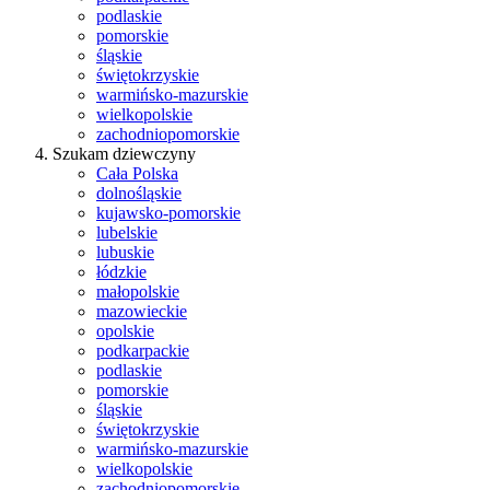
podlaskie
pomorskie
śląskie
świętokrzyskie
warmińsko-mazurskie
wielkopolskie
zachodniopomorskie
Szukam dziewczyny
Cała Polska
dolnośląskie
kujawsko-pomorskie
lubelskie
lubuskie
łódzkie
małopolskie
mazowieckie
opolskie
podkarpackie
podlaskie
pomorskie
śląskie
świętokrzyskie
warmińsko-mazurskie
wielkopolskie
zachodniopomorskie