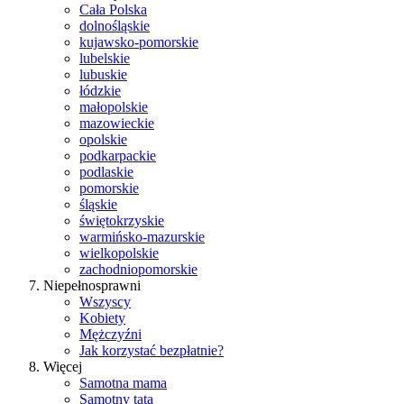
Cała Polska
dolnośląskie
kujawsko-pomorskie
lubelskie
lubuskie
łódzkie
małopolskie
mazowieckie
opolskie
podkarpackie
podlaskie
pomorskie
śląskie
świętokrzyskie
warmińsko-mazurskie
wielkopolskie
zachodniopomorskie
Niepełnosprawni
Wszyscy
Kobiety
Mężczyźni
Jak korzystać bezpłatnie?
Więcej
Samotna mama
Samotny tata