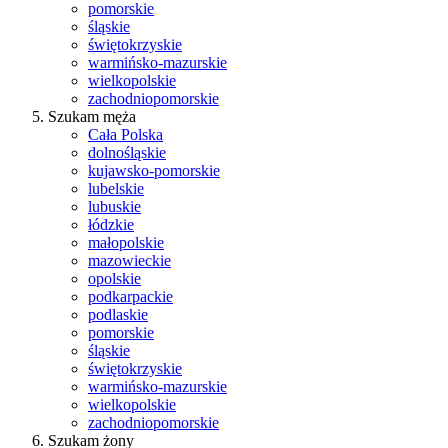
pomorskie
śląskie
świętokrzyskie
warmińsko-mazurskie
wielkopolskie
zachodniopomorskie
Szukam męża
Cała Polska
dolnośląskie
kujawsko-pomorskie
lubelskie
lubuskie
łódzkie
małopolskie
mazowieckie
opolskie
podkarpackie
podlaskie
pomorskie
śląskie
świętokrzyskie
warmińsko-mazurskie
wielkopolskie
zachodniopomorskie
Szukam żony