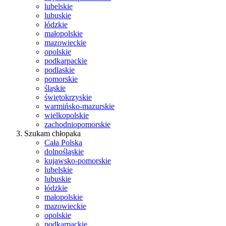
lubelskie
lubuskie
łódzkie
małopolskie
mazowieckie
opolskie
podkarpackie
podlaskie
pomorskie
śląskie
świętokrzyskie
warmińsko-mazurskie
wielkopolskie
zachodniopomorskie
Szukam chłopaka
Cała Polska
dolnośląskie
kujawsko-pomorskie
lubelskie
lubuskie
łódzkie
małopolskie
mazowieckie
opolskie
podkarpackie