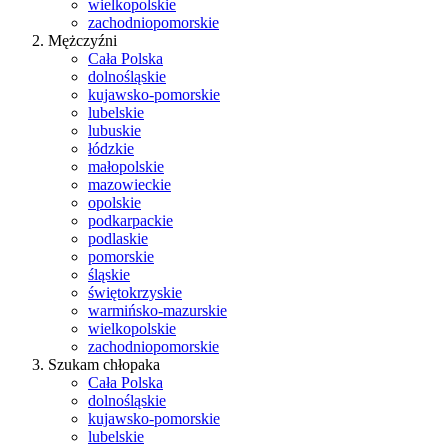
wielkopolskie
zachodniopomorskie
Mężczyźni
Cała Polska
dolnośląskie
kujawsko-pomorskie
lubelskie
lubuskie
łódzkie
małopolskie
mazowieckie
opolskie
podkarpackie
podlaskie
pomorskie
śląskie
świętokrzyskie
warmińsko-mazurskie
wielkopolskie
zachodniopomorskie
Szukam chłopaka
Cała Polska
dolnośląskie
kujawsko-pomorskie
lubelskie