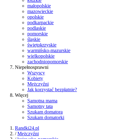
łódzkie
małopolskie
mazowieckie
opolskie
podkarpackie
podlaskie
pomorskie
śląskie
świętokrzyskie
warmińsko-mazurskie
wielkopolskie
zachodniopomorskie
Niepełnosprawni
Wszyscy
Kobiety
Mężczyźni
Jak korzystać bezpłatnie?
Więcej
Samotna mama
Samotny tata
Szukam domatora
Szukam domatorki
Randki24.pl
/
Mężczyźni