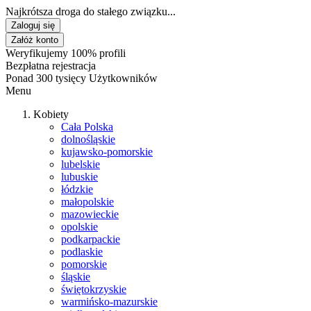
Najkrótsza droga do stałego związku...
Zaloguj się
Załóż konto
Weryfikujemy 100% profili
Bezpłatna rejestracja
Ponad 300 tysięcy Użytkowników
Menu
Kobiety
Cała Polska
dolnośląskie
kujawsko-pomorskie
lubelskie
lubuskie
łódzkie
małopolskie
mazowieckie
opolskie
podkarpackie
podlaskie
pomorskie
śląskie
świętokrzyskie
warmińsko-mazurskie