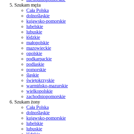
Szukam męża
Cała Polska
dolnośląskie
kujawsko-pomorskie
lubelskie
lubuskie
łódzkie
małopolskie
mazowieckie
opolskie
podkarpackie
podlaskie
pomorskie
śląskie
świętokrzyskie
warmińsko-mazurskie
wielkopolskie
zachodniopomorskie
Szukam żony
Cała Polska
dolnośląskie
kujawsko-pomorskie
lubelskie
lubuskie