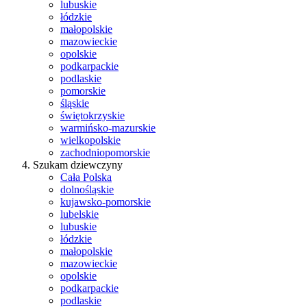
lubuskie
łódzkie
małopolskie
mazowieckie
opolskie
podkarpackie
podlaskie
pomorskie
śląskie
świętokrzyskie
warmińsko-mazurskie
wielkopolskie
zachodniopomorskie
Szukam dziewczyny
Cała Polska
dolnośląskie
kujawsko-pomorskie
lubelskie
lubuskie
łódzkie
małopolskie
mazowieckie
opolskie
podkarpackie
podlaskie