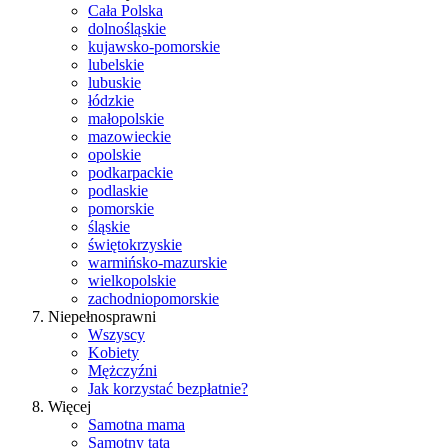
Cała Polska
dolnośląskie
kujawsko-pomorskie
lubelskie
lubuskie
łódzkie
małopolskie
mazowieckie
opolskie
podkarpackie
podlaskie
pomorskie
śląskie
świętokrzyskie
warmińsko-mazurskie
wielkopolskie
zachodniopomorskie
Niepełnosprawni
Wszyscy
Kobiety
Mężczyźni
Jak korzystać bezpłatnie?
Więcej
Samotna mama
Samotny tata