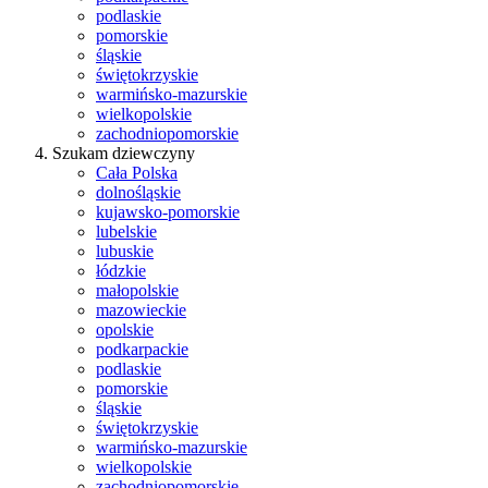
podlaskie
pomorskie
śląskie
świętokrzyskie
warmińsko-mazurskie
wielkopolskie
zachodniopomorskie
Szukam dziewczyny
Cała Polska
dolnośląskie
kujawsko-pomorskie
lubelskie
lubuskie
łódzkie
małopolskie
mazowieckie
opolskie
podkarpackie
podlaskie
pomorskie
śląskie
świętokrzyskie
warmińsko-mazurskie
wielkopolskie
zachodniopomorskie