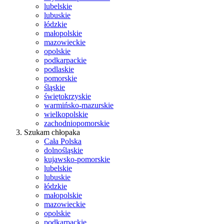
lubelskie
lubuskie
łódzkie
małopolskie
mazowieckie
opolskie
podkarpackie
podlaskie
pomorskie
śląskie
świętokrzyskie
warmińsko-mazurskie
wielkopolskie
zachodniopomorskie
Szukam chłopaka
Cała Polska
dolnośląskie
kujawsko-pomorskie
lubelskie
lubuskie
łódzkie
małopolskie
mazowieckie
opolskie
podkarpackie