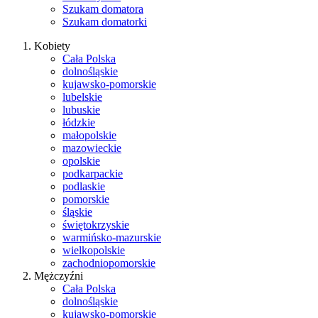
Szukam domatora
Szukam domatorki
Kobiety
Cała Polska
dolnośląskie
kujawsko-pomorskie
lubelskie
lubuskie
łódzkie
małopolskie
mazowieckie
opolskie
podkarpackie
podlaskie
pomorskie
śląskie
świętokrzyskie
warmińsko-mazurskie
wielkopolskie
zachodniopomorskie
Mężczyźni
Cała Polska
dolnośląskie
kujawsko-pomorskie