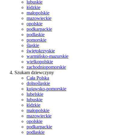
lubuskie
łódzkie
małopolskie
mazowieckie
opolskie
podkarpackie
podlaskie
pomorskie
śląskie
świętokrzyskie
warmińsko-mazurskie
wielkopolskie
zachodniopomorskie
Szukam dziewczyny
Cała Polska
dolnośląskie
kujawsko-pomorskie
lubelskie
lubuskie
łódzkie
małopolskie
mazowieckie
opolskie
podkarpackie
podlaskie