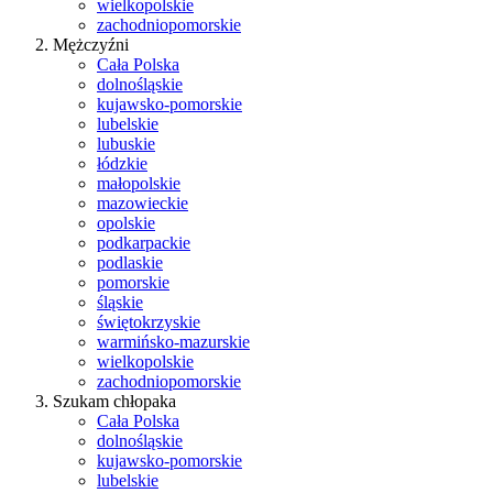
wielkopolskie
zachodniopomorskie
Mężczyźni
Cała Polska
dolnośląskie
kujawsko-pomorskie
lubelskie
lubuskie
łódzkie
małopolskie
mazowieckie
opolskie
podkarpackie
podlaskie
pomorskie
śląskie
świętokrzyskie
warmińsko-mazurskie
wielkopolskie
zachodniopomorskie
Szukam chłopaka
Cała Polska
dolnośląskie
kujawsko-pomorskie
lubelskie