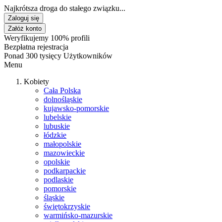
Najkrótsza droga do stałego związku...
Zaloguj się
Załóż konto
Weryfikujemy 100% profili
Bezpłatna rejestracja
Ponad 300 tysięcy Użytkowników
Menu
Kobiety
Cała Polska
dolnośląskie
kujawsko-pomorskie
lubelskie
lubuskie
łódzkie
małopolskie
mazowieckie
opolskie
podkarpackie
podlaskie
pomorskie
śląskie
świętokrzyskie
warmińsko-mazurskie