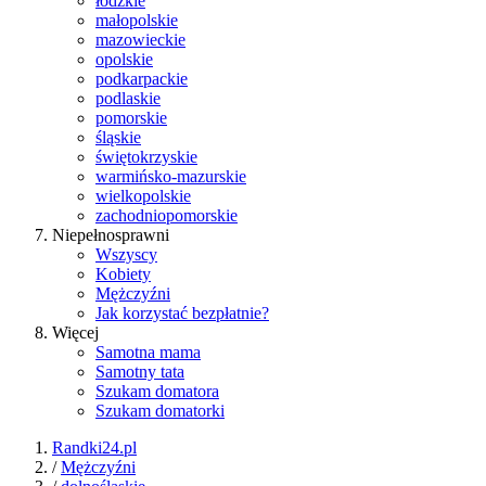
łódzkie
małopolskie
mazowieckie
opolskie
podkarpackie
podlaskie
pomorskie
śląskie
świętokrzyskie
warmińsko-mazurskie
wielkopolskie
zachodniopomorskie
Niepełnosprawni
Wszyscy
Kobiety
Mężczyźni
Jak korzystać bezpłatnie?
Więcej
Samotna mama
Samotny tata
Szukam domatora
Szukam domatorki
Randki24.pl
/
Mężczyźni