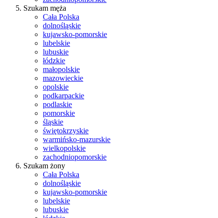
Szukam męża
Cała Polska
dolnośląskie
kujawsko-pomorskie
lubelskie
lubuskie
łódzkie
małopolskie
mazowieckie
opolskie
podkarpackie
podlaskie
pomorskie
śląskie
świętokrzyskie
warmińsko-mazurskie
wielkopolskie
zachodniopomorskie
Szukam żony
Cała Polska
dolnośląskie
kujawsko-pomorskie
lubelskie
lubuskie