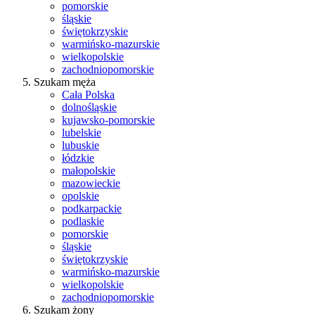
pomorskie
śląskie
świętokrzyskie
warmińsko-mazurskie
wielkopolskie
zachodniopomorskie
Szukam męża
Cała Polska
dolnośląskie
kujawsko-pomorskie
lubelskie
lubuskie
łódzkie
małopolskie
mazowieckie
opolskie
podkarpackie
podlaskie
pomorskie
śląskie
świętokrzyskie
warmińsko-mazurskie
wielkopolskie
zachodniopomorskie
Szukam żony