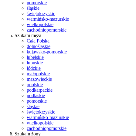
pomorskie
śląskie
świętokrzyskie
warmińsko-mazurskie
wielkopolskie
zachodniopomorskie
Szukam męża
Cała Polska
dolnośląskie
kujawsko-pomorskie
lubelskie
lubuskie
łódzkie
małopolskie
mazowieckie
opolskie
podkarpackie
podlaskie
pomorskie
śląskie
świętokrzyskie
warmińsko-mazurskie
wielkopolskie
zachodniopomorskie
Szukam żony