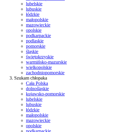
lubelskie
lubuskie
łódzkie
małopolskie
mazowieckie
opolskie
podkarpackie
podlaskie
pomorskie
śląskie
świętokrzyskie
warmińsko-mazurskie
wielkopolskie
zachodniopomorskie
Szukam chłopaka
Cała Polska
dolnośląskie
kujawsko-pomorskie
lubelskie
lubuskie
łódzkie
małopolskie
mazowieckie
opolskie
podkarpackie