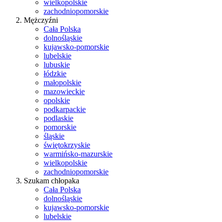
wielkopolskie
zachodniopomorskie
Mężczyźni
Cała Polska
dolnośląskie
kujawsko-pomorskie
lubelskie
lubuskie
łódzkie
małopolskie
mazowieckie
opolskie
podkarpackie
podlaskie
pomorskie
śląskie
świętokrzyskie
warmińsko-mazurskie
wielkopolskie
zachodniopomorskie
Szukam chłopaka
Cała Polska
dolnośląskie
kujawsko-pomorskie
lubelskie