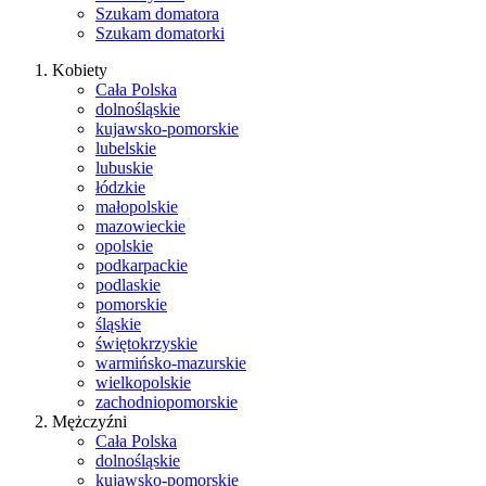
Szukam domatora
Szukam domatorki
Kobiety
Cała Polska
dolnośląskie
kujawsko-pomorskie
lubelskie
lubuskie
łódzkie
małopolskie
mazowieckie
opolskie
podkarpackie
podlaskie
pomorskie
śląskie
świętokrzyskie
warmińsko-mazurskie
wielkopolskie
zachodniopomorskie
Mężczyźni
Cała Polska
dolnośląskie
kujawsko-pomorskie