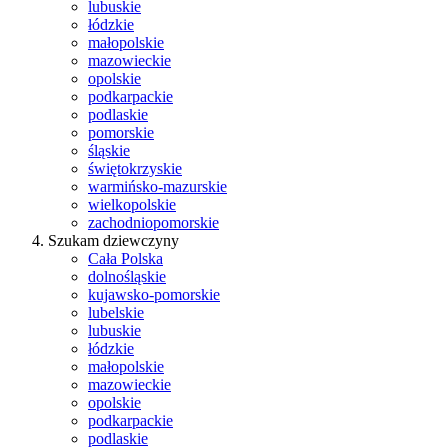
lubuskie
łódzkie
małopolskie
mazowieckie
opolskie
podkarpackie
podlaskie
pomorskie
śląskie
świętokrzyskie
warmińsko-mazurskie
wielkopolskie
zachodniopomorskie
Szukam dziewczyny
Cała Polska
dolnośląskie
kujawsko-pomorskie
lubelskie
lubuskie
łódzkie
małopolskie
mazowieckie
opolskie
podkarpackie
podlaskie