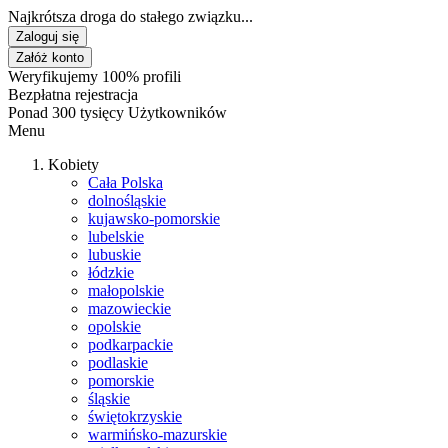
Najkrótsza droga do stałego związku...
Zaloguj się
Załóż konto
Weryfikujemy 100% profili
Bezpłatna rejestracja
Ponad 300 tysięcy Użytkowników
Menu
Kobiety
Cała Polska
dolnośląskie
kujawsko-pomorskie
lubelskie
lubuskie
łódzkie
małopolskie
mazowieckie
opolskie
podkarpackie
podlaskie
pomorskie
śląskie
świętokrzyskie
warmińsko-mazurskie