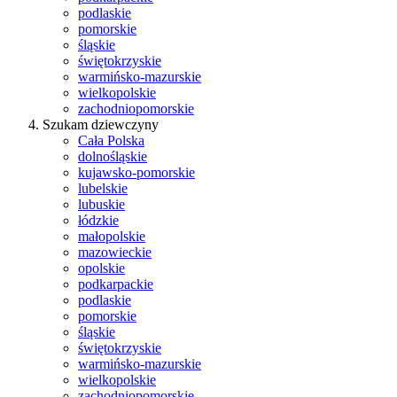
podlaskie
pomorskie
śląskie
świętokrzyskie
warmińsko-mazurskie
wielkopolskie
zachodniopomorskie
Szukam dziewczyny
Cała Polska
dolnośląskie
kujawsko-pomorskie
lubelskie
lubuskie
łódzkie
małopolskie
mazowieckie
opolskie
podkarpackie
podlaskie
pomorskie
śląskie
świętokrzyskie
warmińsko-mazurskie
wielkopolskie
zachodniopomorskie