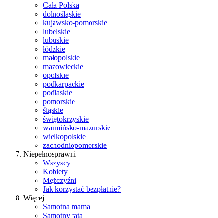
Cała Polska
dolnośląskie
kujawsko-pomorskie
lubelskie
lubuskie
łódzkie
małopolskie
mazowieckie
opolskie
podkarpackie
podlaskie
pomorskie
śląskie
świętokrzyskie
warmińsko-mazurskie
wielkopolskie
zachodniopomorskie
Niepełnosprawni
Wszyscy
Kobiety
Mężczyźni
Jak korzystać bezpłatnie?
Więcej
Samotna mama
Samotny tata