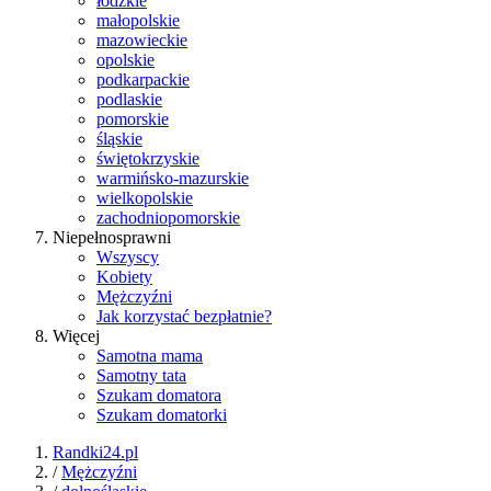
łódzkie
małopolskie
mazowieckie
opolskie
podkarpackie
podlaskie
pomorskie
śląskie
świętokrzyskie
warmińsko-mazurskie
wielkopolskie
zachodniopomorskie
Niepełnosprawni
Wszyscy
Kobiety
Mężczyźni
Jak korzystać bezpłatnie?
Więcej
Samotna mama
Samotny tata
Szukam domatora
Szukam domatorki
Randki24.pl
/
Mężczyźni