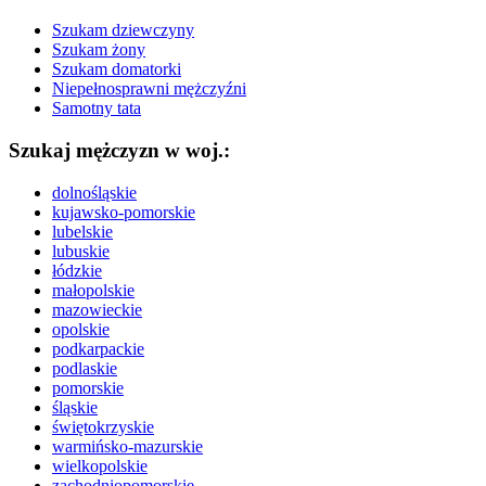
Szukam dziewczyny
Szukam żony
Szukam domatorki
Niepełnosprawni mężczyźni
Samotny tata
Szukaj mężczyzn w woj.:
dolnośląskie
kujawsko-pomorskie
lubelskie
lubuskie
łódzkie
małopolskie
mazowieckie
opolskie
podkarpackie
podlaskie
pomorskie
śląskie
świętokrzyskie
warmińsko-mazurskie
wielkopolskie
zachodniopomorskie