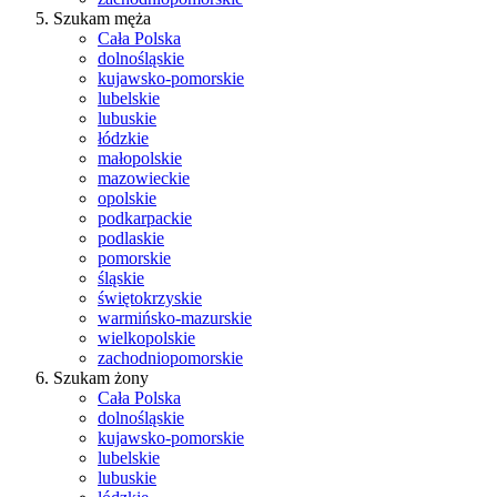
Szukam męża
Cała Polska
dolnośląskie
kujawsko-pomorskie
lubelskie
lubuskie
łódzkie
małopolskie
mazowieckie
opolskie
podkarpackie
podlaskie
pomorskie
śląskie
świętokrzyskie
warmińsko-mazurskie
wielkopolskie
zachodniopomorskie
Szukam żony
Cała Polska
dolnośląskie
kujawsko-pomorskie
lubelskie
lubuskie