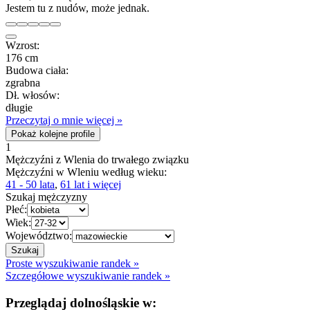
Jestem tu z nudów, może jednak.
Wzrost:
176 cm
Budowa ciała:
zgrabna
Dł. włosów:
długie
Przeczytaj o mnie więcej »
Pokaż kolejne profile
1
Mężczyźni z Wlenia do trwałego związku
Mężczyźni w Wleniu według wieku:
41 - 50 lata
,
61 lat i więcej
Szukaj mężczyzny
Płeć:
Wiek:
Województwo:
Proste wyszukiwanie randek »
Szczegółowe wyszukiwanie randek »
Przeglądaj dolnośląskie w: