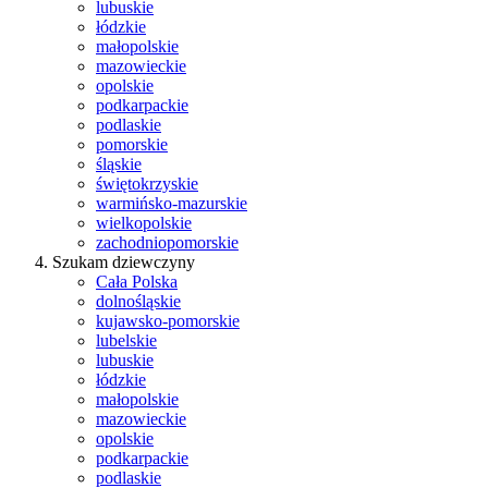
lubuskie
łódzkie
małopolskie
mazowieckie
opolskie
podkarpackie
podlaskie
pomorskie
śląskie
świętokrzyskie
warmińsko-mazurskie
wielkopolskie
zachodniopomorskie
Szukam dziewczyny
Cała Polska
dolnośląskie
kujawsko-pomorskie
lubelskie
lubuskie
łódzkie
małopolskie
mazowieckie
opolskie
podkarpackie
podlaskie