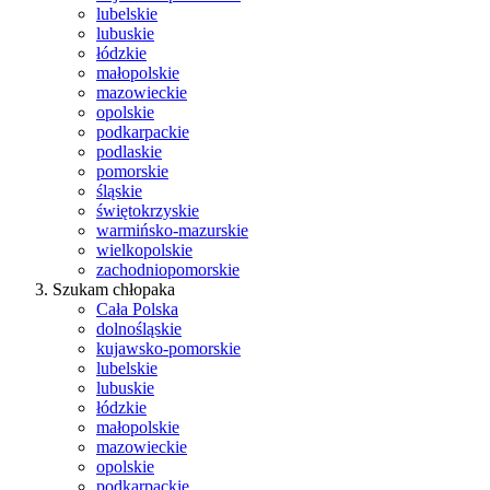
lubelskie
lubuskie
łódzkie
małopolskie
mazowieckie
opolskie
podkarpackie
podlaskie
pomorskie
śląskie
świętokrzyskie
warmińsko-mazurskie
wielkopolskie
zachodniopomorskie
Szukam chłopaka
Cała Polska
dolnośląskie
kujawsko-pomorskie
lubelskie
lubuskie
łódzkie
małopolskie
mazowieckie
opolskie
podkarpackie