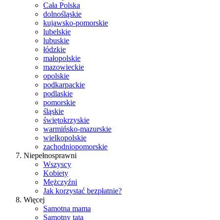
Cała Polska
dolnośląskie
kujawsko-pomorskie
lubelskie
lubuskie
łódzkie
małopolskie
mazowieckie
opolskie
podkarpackie
podlaskie
pomorskie
śląskie
świętokrzyskie
warmińsko-mazurskie
wielkopolskie
zachodniopomorskie
Niepełnosprawni
Wszyscy
Kobiety
Mężczyźni
Jak korzystać bezpłatnie?
Więcej
Samotna mama
Samotny tata