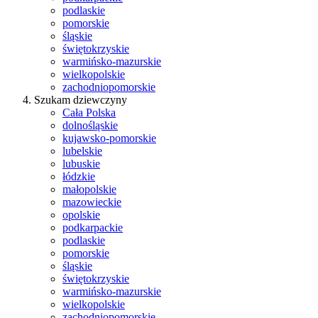
podlaskie
pomorskie
śląskie
świętokrzyskie
warmińsko-mazurskie
wielkopolskie
zachodniopomorskie
Szukam dziewczyny
Cała Polska
dolnośląskie
kujawsko-pomorskie
lubelskie
lubuskie
łódzkie
małopolskie
mazowieckie
opolskie
podkarpackie
podlaskie
pomorskie
śląskie
świętokrzyskie
warmińsko-mazurskie
wielkopolskie
zachodniopomorskie