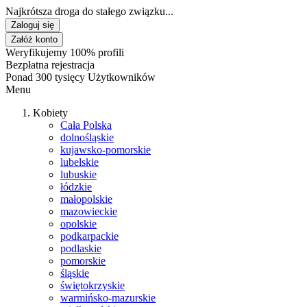
Najkrótsza droga do stałego związku...
Zaloguj się
Załóż konto
Weryfikujemy 100% profili
Bezpłatna rejestracja
Ponad 300 tysięcy Użytkowników
Menu
Kobiety
Cała Polska
dolnośląskie
kujawsko-pomorskie
lubelskie
lubuskie
łódzkie
małopolskie
mazowieckie
opolskie
podkarpackie
podlaskie
pomorskie
śląskie
świętokrzyskie
warmińsko-mazurskie