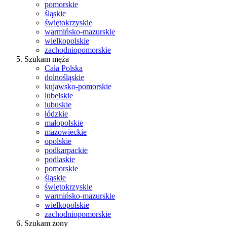
pomorskie
śląskie
świętokrzyskie
warmińsko-mazurskie
wielkopolskie
zachodniopomorskie
Szukam męża
Cała Polska
dolnośląskie
kujawsko-pomorskie
lubelskie
lubuskie
łódzkie
małopolskie
mazowieckie
opolskie
podkarpackie
podlaskie
pomorskie
śląskie
świętokrzyskie
warmińsko-mazurskie
wielkopolskie
zachodniopomorskie
Szukam żony