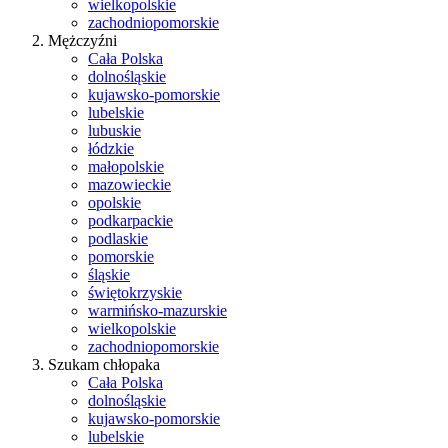
wielkopolskie
zachodniopomorskie
Mężczyźni
Cała Polska
dolnośląskie
kujawsko-pomorskie
lubelskie
lubuskie
łódzkie
małopolskie
mazowieckie
opolskie
podkarpackie
podlaskie
pomorskie
śląskie
świętokrzyskie
warmińsko-mazurskie
wielkopolskie
zachodniopomorskie
Szukam chłopaka
Cała Polska
dolnośląskie
kujawsko-pomorskie
lubelskie