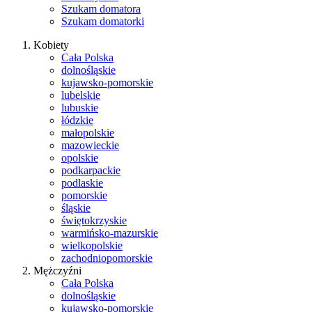
Szukam domatora
Szukam domatorki
Kobiety
Cała Polska
dolnośląskie
kujawsko-pomorskie
lubelskie
lubuskie
łódzkie
małopolskie
mazowieckie
opolskie
podkarpackie
podlaskie
pomorskie
śląskie
świętokrzyskie
warmińsko-mazurskie
wielkopolskie
zachodniopomorskie
Mężczyźni
Cała Polska
dolnośląskie
kujawsko-pomorskie