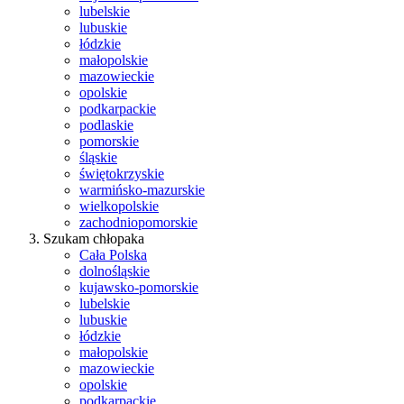
lubelskie
lubuskie
łódzkie
małopolskie
mazowieckie
opolskie
podkarpackie
podlaskie
pomorskie
śląskie
świętokrzyskie
warmińsko-mazurskie
wielkopolskie
zachodniopomorskie
Szukam chłopaka
Cała Polska
dolnośląskie
kujawsko-pomorskie
lubelskie
lubuskie
łódzkie
małopolskie
mazowieckie
opolskie
podkarpackie