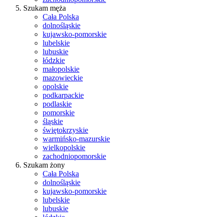
Szukam męża
Cała Polska
dolnośląskie
kujawsko-pomorskie
lubelskie
lubuskie
łódzkie
małopolskie
mazowieckie
opolskie
podkarpackie
podlaskie
pomorskie
śląskie
świętokrzyskie
warmińsko-mazurskie
wielkopolskie
zachodniopomorskie
Szukam żony
Cała Polska
dolnośląskie
kujawsko-pomorskie
lubelskie
lubuskie