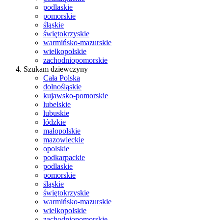
podlaskie
pomorskie
śląskie
świętokrzyskie
warmińsko-mazurskie
wielkopolskie
zachodniopomorskie
Szukam dziewczyny
Cała Polska
dolnośląskie
kujawsko-pomorskie
lubelskie
lubuskie
łódzkie
małopolskie
mazowieckie
opolskie
podkarpackie
podlaskie
pomorskie
śląskie
świętokrzyskie
warmińsko-mazurskie
wielkopolskie
zachodniopomorskie