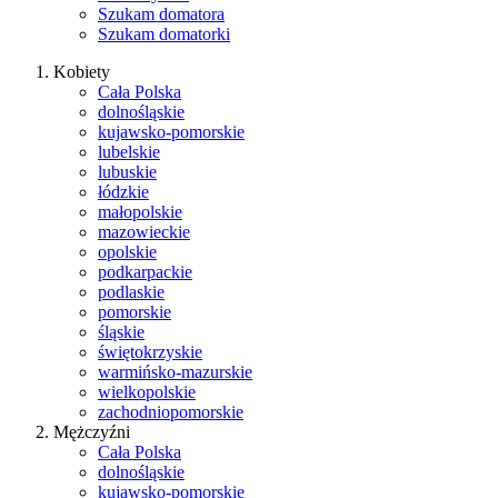
Szukam domatora
Szukam domatorki
Kobiety
Cała Polska
dolnośląskie
kujawsko-pomorskie
lubelskie
lubuskie
łódzkie
małopolskie
mazowieckie
opolskie
podkarpackie
podlaskie
pomorskie
śląskie
świętokrzyskie
warmińsko-mazurskie
wielkopolskie
zachodniopomorskie
Mężczyźni
Cała Polska
dolnośląskie
kujawsko-pomorskie