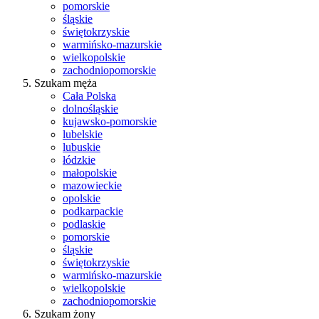
pomorskie
śląskie
świętokrzyskie
warmińsko-mazurskie
wielkopolskie
zachodniopomorskie
Szukam męża
Cała Polska
dolnośląskie
kujawsko-pomorskie
lubelskie
lubuskie
łódzkie
małopolskie
mazowieckie
opolskie
podkarpackie
podlaskie
pomorskie
śląskie
świętokrzyskie
warmińsko-mazurskie
wielkopolskie
zachodniopomorskie
Szukam żony