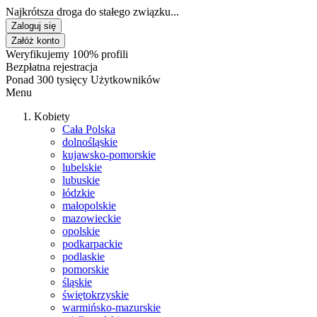
Najkrótsza droga do stałego związku...
Zaloguj się
Załóż konto
Weryfikujemy 100% profili
Bezpłatna rejestracja
Ponad 300 tysięcy Użytkowników
Menu
Kobiety
Cała Polska
dolnośląskie
kujawsko-pomorskie
lubelskie
lubuskie
łódzkie
małopolskie
mazowieckie
opolskie
podkarpackie
podlaskie
pomorskie
śląskie
świętokrzyskie
warmińsko-mazurskie