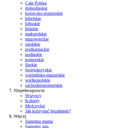
Cała Polska
dolnośląskie
kujawsko-pomorskie
lubelskie
lubuskie
łódzkie
małopolskie
mazowieckie
opolskie
podkarpackie
podlaskie
pomorskie
śląskie
świętokrzyskie
warmińsko-mazurskie
wielkopolskie
zachodniopomorskie
Niepełnosprawni
Wszyscy
Kobiety
Mężczyźni
Jak korzystać bezpłatnie?
Więcej
Samotna mama
Samotny tata