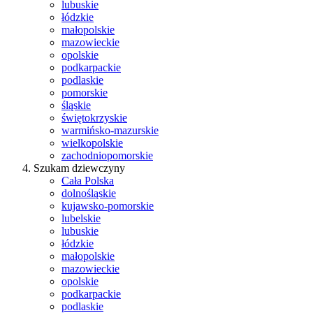
lubuskie
łódzkie
małopolskie
mazowieckie
opolskie
podkarpackie
podlaskie
pomorskie
śląskie
świętokrzyskie
warmińsko-mazurskie
wielkopolskie
zachodniopomorskie
Szukam dziewczyny
Cała Polska
dolnośląskie
kujawsko-pomorskie
lubelskie
lubuskie
łódzkie
małopolskie
mazowieckie
opolskie
podkarpackie
podlaskie