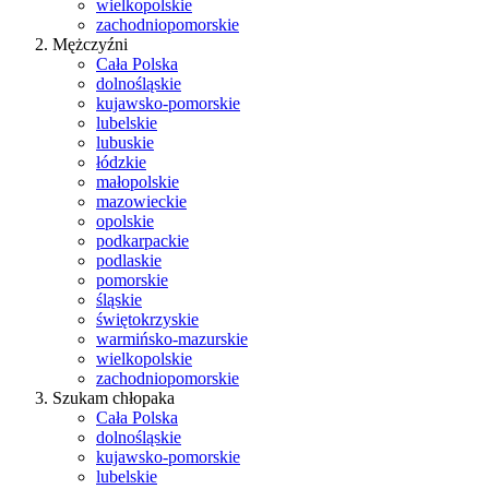
wielkopolskie
zachodniopomorskie
Mężczyźni
Cała Polska
dolnośląskie
kujawsko-pomorskie
lubelskie
lubuskie
łódzkie
małopolskie
mazowieckie
opolskie
podkarpackie
podlaskie
pomorskie
śląskie
świętokrzyskie
warmińsko-mazurskie
wielkopolskie
zachodniopomorskie
Szukam chłopaka
Cała Polska
dolnośląskie
kujawsko-pomorskie
lubelskie