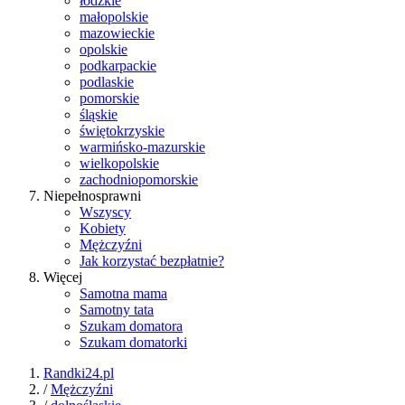
łódzkie
małopolskie
mazowieckie
opolskie
podkarpackie
podlaskie
pomorskie
śląskie
świętokrzyskie
warmińsko-mazurskie
wielkopolskie
zachodniopomorskie
Niepełnosprawni
Wszyscy
Kobiety
Mężczyźni
Jak korzystać bezpłatnie?
Więcej
Samotna mama
Samotny tata
Szukam domatora
Szukam domatorki
Randki24.pl
/
Mężczyźni