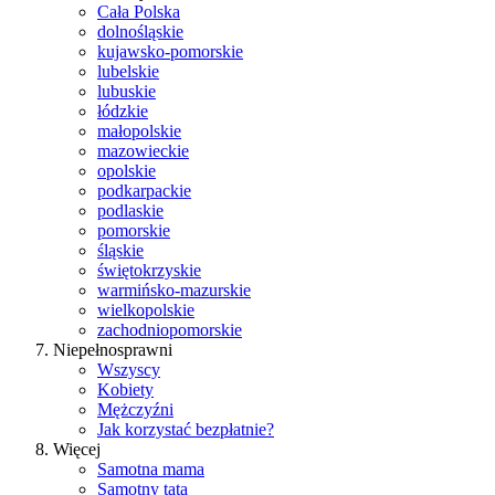
Cała Polska
dolnośląskie
kujawsko-pomorskie
lubelskie
lubuskie
łódzkie
małopolskie
mazowieckie
opolskie
podkarpackie
podlaskie
pomorskie
śląskie
świętokrzyskie
warmińsko-mazurskie
wielkopolskie
zachodniopomorskie
Niepełnosprawni
Wszyscy
Kobiety
Mężczyźni
Jak korzystać bezpłatnie?
Więcej
Samotna mama
Samotny tata