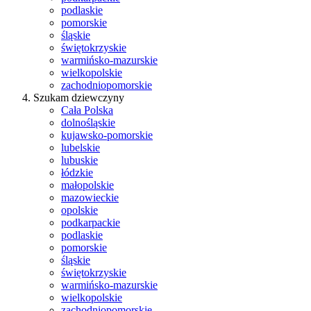
podlaskie
pomorskie
śląskie
świętokrzyskie
warmińsko-mazurskie
wielkopolskie
zachodniopomorskie
Szukam dziewczyny
Cała Polska
dolnośląskie
kujawsko-pomorskie
lubelskie
lubuskie
łódzkie
małopolskie
mazowieckie
opolskie
podkarpackie
podlaskie
pomorskie
śląskie
świętokrzyskie
warmińsko-mazurskie
wielkopolskie
zachodniopomorskie