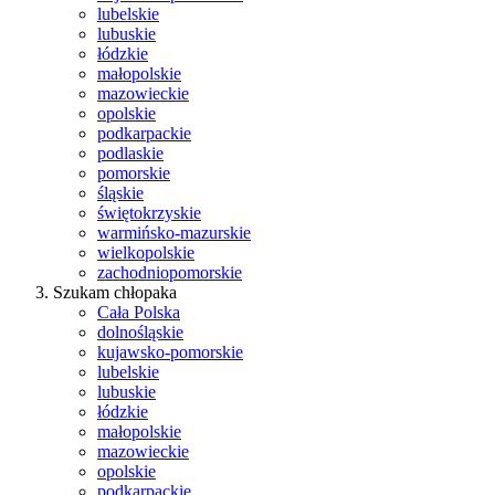
lubelskie
lubuskie
łódzkie
małopolskie
mazowieckie
opolskie
podkarpackie
podlaskie
pomorskie
śląskie
świętokrzyskie
warmińsko-mazurskie
wielkopolskie
zachodniopomorskie
Szukam chłopaka
Cała Polska
dolnośląskie
kujawsko-pomorskie
lubelskie
lubuskie
łódzkie
małopolskie
mazowieckie
opolskie
podkarpackie