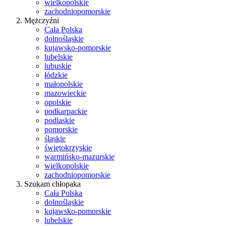
wielkopolskie
zachodniopomorskie
Mężczyźni
Cała Polska
dolnośląskie
kujawsko-pomorskie
lubelskie
lubuskie
łódzkie
małopolskie
mazowieckie
opolskie
podkarpackie
podlaskie
pomorskie
śląskie
świętokrzyskie
warmińsko-mazurskie
wielkopolskie
zachodniopomorskie
Szukam chłopaka
Cała Polska
dolnośląskie
kujawsko-pomorskie
lubelskie