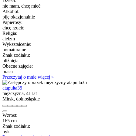
Dzieci:
nie mam, chcę mieć
Alkohol:
piję okazjonalnie
Papierosy:
chcę rzucić
Religia:
ateizm
Wykształcenie:
pomaturalne
Znak zodiaku:
bliźnięta
Obecne zajęcie:
praca
Przeczytaj o mnie więcej »
atapulta35
mężczyzna, 41 lat
Mirsk, dolnośląskie
Wzrost:
165 cm
Znak zodiaku:
byk