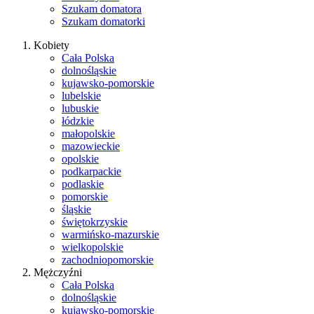
Szukam domatora
Szukam domatorki
Kobiety
Cała Polska
dolnośląskie
kujawsko-pomorskie
lubelskie
lubuskie
łódzkie
małopolskie
mazowieckie
opolskie
podkarpackie
podlaskie
pomorskie
śląskie
świętokrzyskie
warmińsko-mazurskie
wielkopolskie
zachodniopomorskie
Mężczyźni
Cała Polska
dolnośląskie
kujawsko-pomorskie