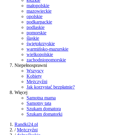
łódzkie
małopolskie
mazowieckie
opolskie
podkarpackie
podlaskie
pomorskie
śląskie
świętokrzyskie
warmińsko-mazurskie
wielkopolskie
zachodniopomorskie
Niepełnosprawni
Wszyscy
Kobiety
Mężczyźni
Jak korzystać bezpłatnie?
Więcej
Samotna mama
Samotny tata
Szukam domatora
Szukam domatorki
Randki24.pl
/
Mężczyźni