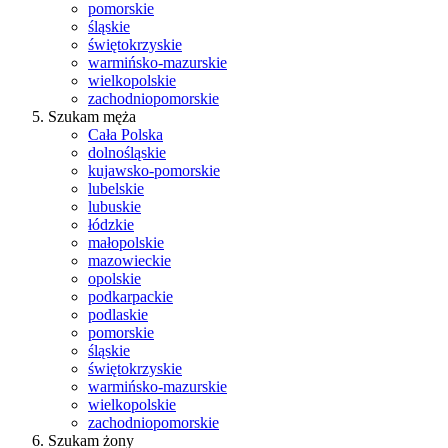
pomorskie
śląskie
świętokrzyskie
warmińsko-mazurskie
wielkopolskie
zachodniopomorskie
Szukam męża
Cała Polska
dolnośląskie
kujawsko-pomorskie
lubelskie
lubuskie
łódzkie
małopolskie
mazowieckie
opolskie
podkarpackie
podlaskie
pomorskie
śląskie
świętokrzyskie
warmińsko-mazurskie
wielkopolskie
zachodniopomorskie
Szukam żony