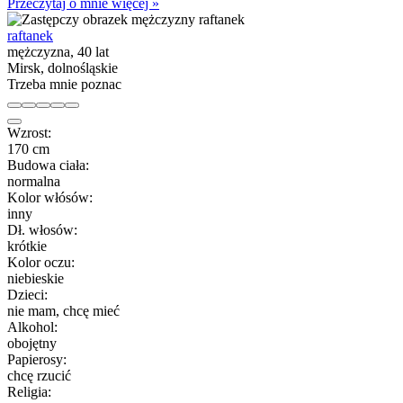
Przeczytaj o mnie więcej »
raftanek
mężczyzna, 40 lat
Mirsk, dolnośląskie
Trzeba mnie poznac
Wzrost:
170 cm
Budowa ciała:
normalna
Kolor włósów:
inny
Dł. włosów:
krótkie
Kolor oczu:
niebieskie
Dzieci:
nie mam, chcę mieć
Alkohol:
obojętny
Papierosy:
chcę rzucić
Religia: