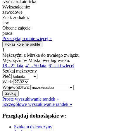
rzymsko-katolicka
Wykształcenie:
zawodowe
Znak zodiaku:
lew
Obecne zajęcie:
praca
Przeczytaj o mnie więcej »
Pokaż kolejne profile
1
Mężczyźni z Mirska do trwałego związku
Mężczyźni w Mirsku według wieku:
18 - 22 lata
,
41 - 50 lata
,
61 lat i więcej
Szukaj mężczyzny
Płeć:
Wiek:
Województwo:
Proste wyszukiwanie randek »
Szczegółowe wyszukiwanie randek »
Przeglądaj dolnośląskie w:
Szukam dziewczyny