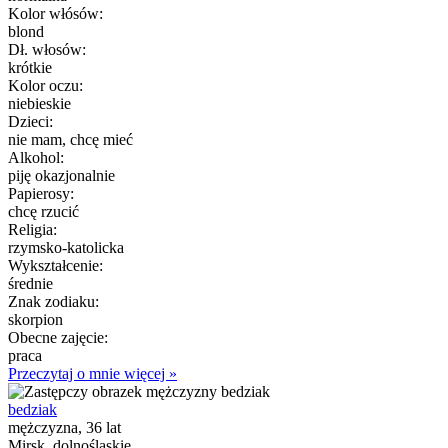
Kolor włósów:
blond
Dł. włosów:
krótkie
Kolor oczu:
niebieskie
Dzieci:
nie mam, chcę mieć
Alkohol:
piję okazjonalnie
Papierosy:
chcę rzucić
Religia:
rzymsko-katolicka
Wykształcenie:
średnie
Znak zodiaku:
skorpion
Obecne zajęcie:
praca
Przeczytaj o mnie więcej »
bedziak
mężczyzna, 36 lat
Mirsk, dolnośląskie