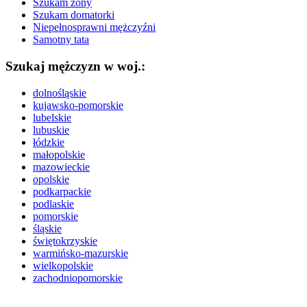
Szukam żony
Szukam domatorki
Niepełnosprawni mężczyźni
Samotny tata
Szukaj mężczyzn w woj.:
dolnośląskie
kujawsko-pomorskie
lubelskie
lubuskie
łódzkie
małopolskie
mazowieckie
opolskie
podkarpackie
podlaskie
pomorskie
śląskie
świętokrzyskie
warmińsko-mazurskie
wielkopolskie
zachodniopomorskie