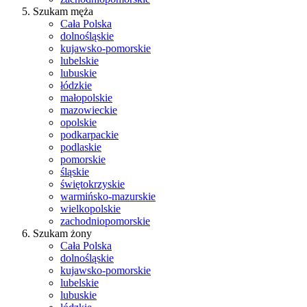
Szukam męża
Cała Polska
dolnośląskie
kujawsko-pomorskie
lubelskie
lubuskie
łódzkie
małopolskie
mazowieckie
opolskie
podkarpackie
podlaskie
pomorskie
śląskie
świętokrzyskie
warmińsko-mazurskie
wielkopolskie
zachodniopomorskie
Szukam żony
Cała Polska
dolnośląskie
kujawsko-pomorskie
lubelskie
lubuskie