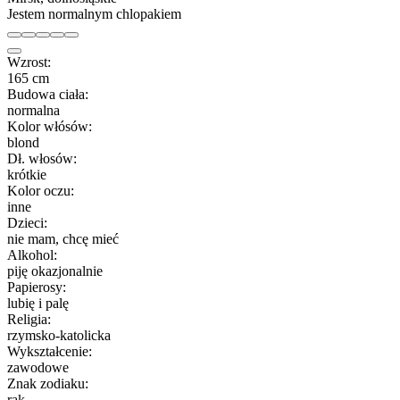
Jestem normalnym chlopakiem
Wzrost:
165 cm
Budowa ciała:
normalna
Kolor włósów:
blond
Dł. włosów:
krótkie
Kolor oczu:
inne
Dzieci:
nie mam, chcę mieć
Alkohol:
piję okazjonalnie
Papierosy:
lubię i palę
Religia:
rzymsko-katolicka
Wykształcenie:
zawodowe
Znak zodiaku:
rak