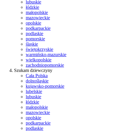
lubuskie
łódzkie
małopolskie
mazowieckie
opolskie
podkarpackie
podlaskie
pomorskie
śląskie
świętokrzyskie
warmińsko-mazurskie
wielkopolskie
zachodniopomorskie
Szukam dziewczyny
Cała Polska
dolnośląskie
kujawsko-pomorskie
lubelskie
lubuskie
łódzkie
małopolskie
mazowieckie
opolskie
podkarpackie
podlaskie