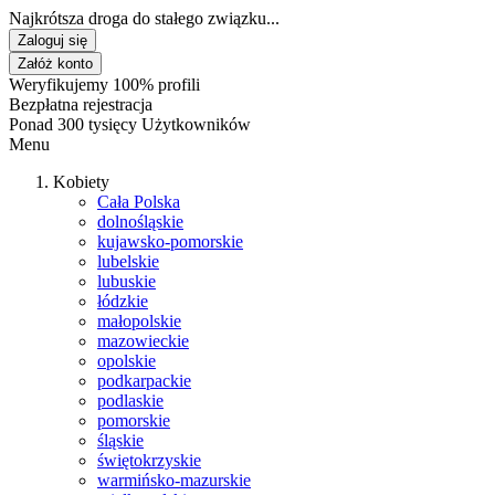
Najkrótsza droga do stałego związku...
Zaloguj się
Załóż konto
Weryfikujemy 100% profili
Bezpłatna rejestracja
Ponad 300 tysięcy Użytkowników
Menu
Kobiety
Cała Polska
dolnośląskie
kujawsko-pomorskie
lubelskie
lubuskie
łódzkie
małopolskie
mazowieckie
opolskie
podkarpackie
podlaskie
pomorskie
śląskie
świętokrzyskie
warmińsko-mazurskie