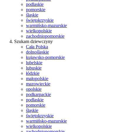
podlaskie
pomorskie
śląskie
świętokrzyskie
warmińsko-mazurskie
wielkopolskie
zachodniopomorskie
Szukam dziewczyny
Cała Polska
dolnośląskie
kujawsko-pomorskie
lubelskie
lubuskie
łódzkie
małopolskie
mazowieckie
opolskie
podkarpackie
podlaskie
pomorskie
śląskie
świętokrzyskie
warmińsko-mazurskie
wielkopolskie
zachodniopomorskie