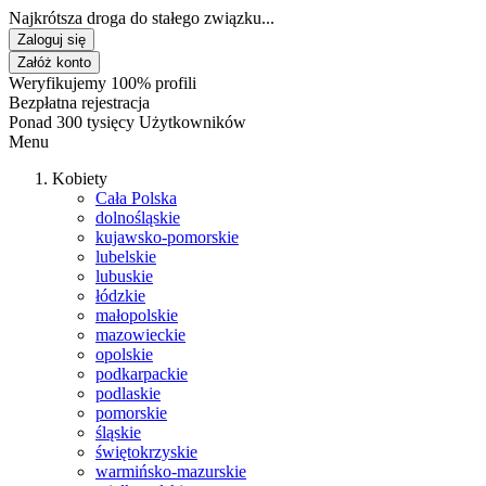
Najkrótsza droga do stałego związku...
Zaloguj się
Załóż konto
Weryfikujemy 100% profili
Bezpłatna rejestracja
Ponad 300 tysięcy Użytkowników
Menu
Kobiety
Cała Polska
dolnośląskie
kujawsko-pomorskie
lubelskie
lubuskie
łódzkie
małopolskie
mazowieckie
opolskie
podkarpackie
podlaskie
pomorskie
śląskie
świętokrzyskie
warmińsko-mazurskie