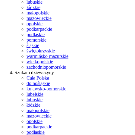
lubuskie
łódzkie
małopolskie
mazowieckie
opolskie
podkarpackie
podlaskie
pomorskie
śląskie
świętokrzyskie
warmińsko-mazurskie
wielkopolskie
zachodniopomorskie
Szukam dziewczyny
Cała Polska
dolnośląskie
kujawsko-pomorskie
lubelskie
lubuskie
łódzkie
małopolskie
mazowieckie
opolskie
podkarpackie
podlaskie