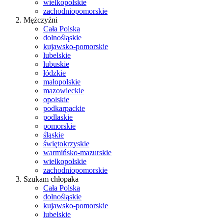
wielkopolskie
zachodniopomorskie
Mężczyźni
Cała Polska
dolnośląskie
kujawsko-pomorskie
lubelskie
lubuskie
łódzkie
małopolskie
mazowieckie
opolskie
podkarpackie
podlaskie
pomorskie
śląskie
świętokrzyskie
warmińsko-mazurskie
wielkopolskie
zachodniopomorskie
Szukam chłopaka
Cała Polska
dolnośląskie
kujawsko-pomorskie
lubelskie