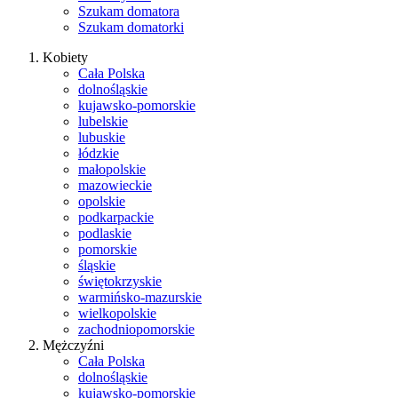
Szukam domatora
Szukam domatorki
Kobiety
Cała Polska
dolnośląskie
kujawsko-pomorskie
lubelskie
lubuskie
łódzkie
małopolskie
mazowieckie
opolskie
podkarpackie
podlaskie
pomorskie
śląskie
świętokrzyskie
warmińsko-mazurskie
wielkopolskie
zachodniopomorskie
Mężczyźni
Cała Polska
dolnośląskie
kujawsko-pomorskie