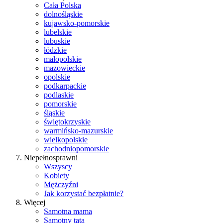
Cała Polska
dolnośląskie
kujawsko-pomorskie
lubelskie
lubuskie
łódzkie
małopolskie
mazowieckie
opolskie
podkarpackie
podlaskie
pomorskie
śląskie
świętokrzyskie
warmińsko-mazurskie
wielkopolskie
zachodniopomorskie
Niepełnosprawni
Wszyscy
Kobiety
Mężczyźni
Jak korzystać bezpłatnie?
Więcej
Samotna mama
Samotny tata