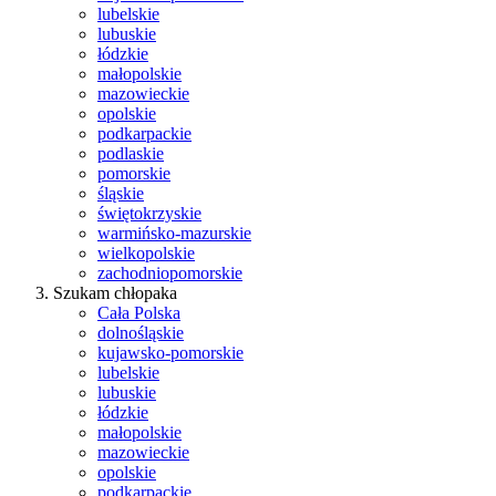
lubelskie
lubuskie
łódzkie
małopolskie
mazowieckie
opolskie
podkarpackie
podlaskie
pomorskie
śląskie
świętokrzyskie
warmińsko-mazurskie
wielkopolskie
zachodniopomorskie
Szukam chłopaka
Cała Polska
dolnośląskie
kujawsko-pomorskie
lubelskie
lubuskie
łódzkie
małopolskie
mazowieckie
opolskie
podkarpackie