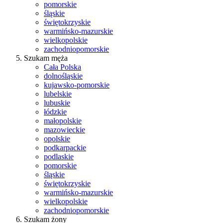
pomorskie
śląskie
świętokrzyskie
warmińsko-mazurskie
wielkopolskie
zachodniopomorskie
Szukam męża
Cała Polska
dolnośląskie
kujawsko-pomorskie
lubelskie
lubuskie
łódzkie
małopolskie
mazowieckie
opolskie
podkarpackie
podlaskie
pomorskie
śląskie
świętokrzyskie
warmińsko-mazurskie
wielkopolskie
zachodniopomorskie
Szukam żony