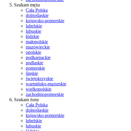
Szukam męża
Cała Polska
dolnośląskie
kujawsko-pomorskie
lubelskie
lubuskie
łódzkie
małopolskie
mazowieckie
opolskie
podkarpackie
podlaskie
pomorskie
śląskie
świętokrzyskie
warmińsko-mazurskie
wielkopolskie
zachodniopomorskie
Szukam żony
Cała Polska
dolnośląskie
kujawsko-pomorskie
lubelskie
lubuskie