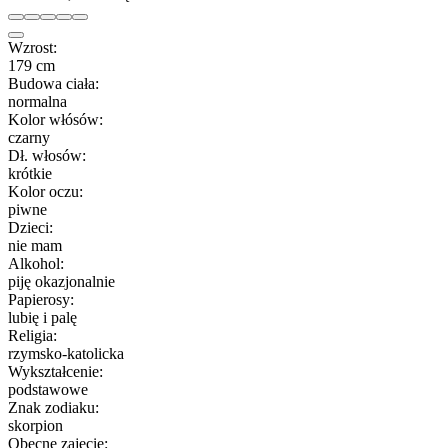
Wzrost:
179 cm
Budowa ciała:
normalna
Kolor włósów:
czarny
Dł. włosów:
krótkie
Kolor oczu:
piwne
Dzieci:
nie mam
Alkohol:
piję okazjonalnie
Papierosy:
lubię i palę
Religia:
rzymsko-katolicka
Wykształcenie:
podstawowe
Znak zodiaku:
skorpion
Obecne zajęcie: