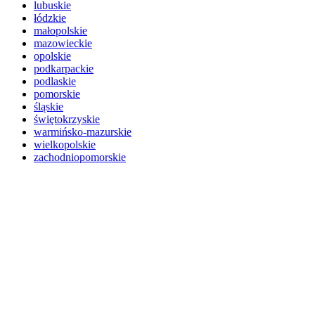
lubuskie
łódzkie
małopolskie
mazowieckie
opolskie
podkarpackie
podlaskie
pomorskie
śląskie
świętokrzyskie
warmińsko-mazurskie
wielkopolskie
zachodniopomorskie