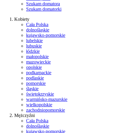
Szukam domatora
Szukam domatorki
Kobiety
Cała Polska
dolnośląskie
kujawsko-pomorskie
lubelskie
lubuskie
łódzkie
małopolskie
mazowieckie
opolskie
podkarpackie
podlaskie
pomorskie
śląskie
świętokrzyskie
warmińsko-mazurskie
wielkopolskie
zachodniopomorskie
Mężczyźni
Cała Polska
dolnośląskie
kujawsko-pomorskie