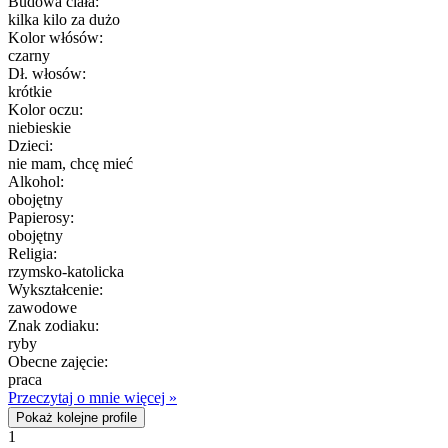
Budowa ciała:
kilka kilo za dużo
Kolor włósów:
czarny
Dł. włosów:
krótkie
Kolor oczu:
niebieskie
Dzieci:
nie mam, chcę mieć
Alkohol:
obojętny
Papierosy:
obojętny
Religia:
rzymsko-katolicka
Wykształcenie:
zawodowe
Znak zodiaku:
ryby
Obecne zajęcie:
praca
Przeczytaj o mnie więcej »
Pokaż kolejne profile
1