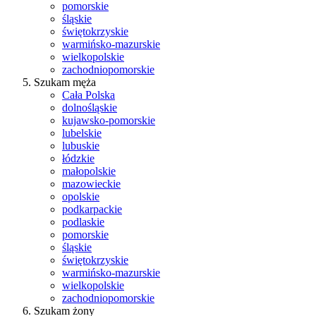
pomorskie
śląskie
świętokrzyskie
warmińsko-mazurskie
wielkopolskie
zachodniopomorskie
Szukam męża
Cała Polska
dolnośląskie
kujawsko-pomorskie
lubelskie
lubuskie
łódzkie
małopolskie
mazowieckie
opolskie
podkarpackie
podlaskie
pomorskie
śląskie
świętokrzyskie
warmińsko-mazurskie
wielkopolskie
zachodniopomorskie
Szukam żony