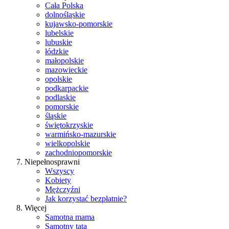
Cała Polska
dolnośląskie
kujawsko-pomorskie
lubelskie
lubuskie
łódzkie
małopolskie
mazowieckie
opolskie
podkarpackie
podlaskie
pomorskie
śląskie
świętokrzyskie
warmińsko-mazurskie
wielkopolskie
zachodniopomorskie
Niepełnosprawni
Wszyscy
Kobiety
Mężczyźni
Jak korzystać bezpłatnie?
Więcej
Samotna mama
Samotny tata