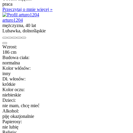
praca
Przeczytaj o mnie więcej »
arturo1204
mężczyzna, 40 lat
Lubawka, dolnośląskie
Wzrost:
186 cm
Budowa ciała:
normalna
Kolor włósów:
inny
Dł. włosów:
krótkie
Kolor oczu:
niebieskie
Dzieci:
nie mam, chcę mieć
Alkohol:
piję okazjonalnie
Papierosy:
nie lubię
Religia: