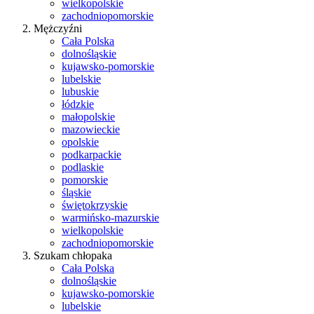
wielkopolskie
zachodniopomorskie
Mężczyźni
Cała Polska
dolnośląskie
kujawsko-pomorskie
lubelskie
lubuskie
łódzkie
małopolskie
mazowieckie
opolskie
podkarpackie
podlaskie
pomorskie
śląskie
świętokrzyskie
warmińsko-mazurskie
wielkopolskie
zachodniopomorskie
Szukam chłopaka
Cała Polska
dolnośląskie
kujawsko-pomorskie
lubelskie