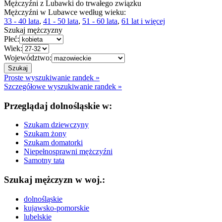
Mężczyźni z Lubawki do trwałego związku
Mężczyźni w Lubawce według wieku:
33 - 40 lata
,
41 - 50 lata
,
51 - 60 lata
,
61 lat i więcej
Szukaj mężczyzny
Płeć:
Wiek:
Województwo:
Proste wyszukiwanie randek »
Szczegółowe wyszukiwanie randek »
Przeglądaj dolnośląskie w:
Szukam dziewczyny
Szukam żony
Szukam domatorki
Niepełnosprawni mężczyźni
Samotny tata
Szukaj mężczyzn w woj.:
dolnośląskie
kujawsko-pomorskie
lubelskie