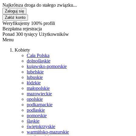
Najkrótsza droga do stałego związku...
Zaloguj się
Załóż konto
Weryfikujemy 100% profili
Bezpłatna rejestracja
Ponad 300 tysięcy Użytkowników
Menu
Kobiety
Cała Polska
dolnośląskie
kujawsko-pomorskie
lubelskie
lubuskie
łódzkie
małopolskie
mazowieckie
opolskie
podkarpackie
podlaskie
pomorskie
śląskie
świętokrzyskie
warmińsko-mazurskie