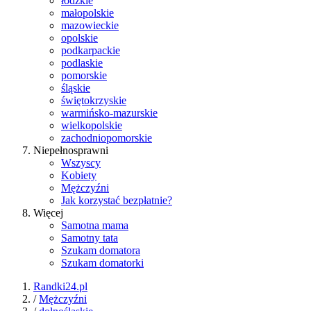
łódzkie
małopolskie
mazowieckie
opolskie
podkarpackie
podlaskie
pomorskie
śląskie
świętokrzyskie
warmińsko-mazurskie
wielkopolskie
zachodniopomorskie
Niepełnosprawni
Wszyscy
Kobiety
Mężczyźni
Jak korzystać bezpłatnie?
Więcej
Samotna mama
Samotny tata
Szukam domatora
Szukam domatorki
Randki24.pl
/
Mężczyźni