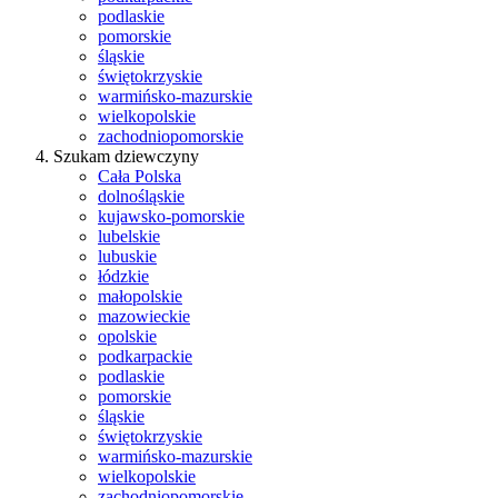
podlaskie
pomorskie
śląskie
świętokrzyskie
warmińsko-mazurskie
wielkopolskie
zachodniopomorskie
Szukam dziewczyny
Cała Polska
dolnośląskie
kujawsko-pomorskie
lubelskie
lubuskie
łódzkie
małopolskie
mazowieckie
opolskie
podkarpackie
podlaskie
pomorskie
śląskie
świętokrzyskie
warmińsko-mazurskie
wielkopolskie
zachodniopomorskie