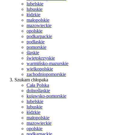
lubelskie
lubuskie
łódzkie
małopolskie
mazowieckie
opolskie
podkarpackie
podlaskie
pomorskie
śląskie
świętokrzyskie
warmińsko-mazurskie
wielkopolskie
zachodniopomorskie
Szukam chłopaka
Cała Polska
dolnośląskie
kujawsko-pomorskie
lubelskie
lubuskie
łódzkie
małopolskie
mazowieckie
opolskie
podkarpackie