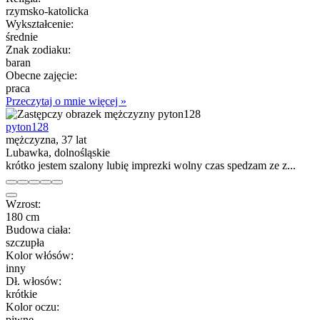
rzymsko-katolicka
Wykształcenie:
średnie
Znak zodiaku:
baran
Obecne zajęcie:
praca
Przeczytaj o mnie więcej »
pyton128
mężczyzna, 37 lat
Lubawka, dolnośląskie
krótko jestem szalony lubię imprezki wolny czas spedzam ze z...
Wzrost:
180 cm
Budowa ciała:
szczupła
Kolor włósów:
inny
Dł. włosów:
krótkie
Kolor oczu:
piwne