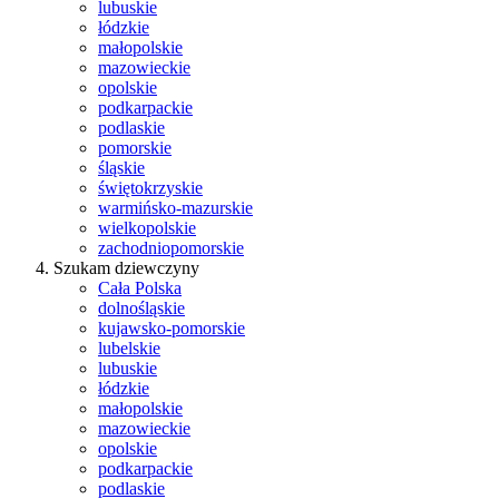
lubuskie
łódzkie
małopolskie
mazowieckie
opolskie
podkarpackie
podlaskie
pomorskie
śląskie
świętokrzyskie
warmińsko-mazurskie
wielkopolskie
zachodniopomorskie
Szukam dziewczyny
Cała Polska
dolnośląskie
kujawsko-pomorskie
lubelskie
lubuskie
łódzkie
małopolskie
mazowieckie
opolskie
podkarpackie
podlaskie