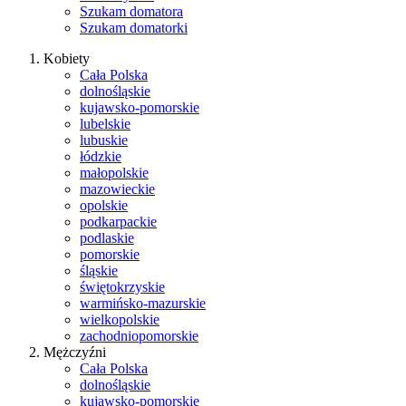
Szukam domatora
Szukam domatorki
Kobiety
Cała Polska
dolnośląskie
kujawsko-pomorskie
lubelskie
lubuskie
łódzkie
małopolskie
mazowieckie
opolskie
podkarpackie
podlaskie
pomorskie
śląskie
świętokrzyskie
warmińsko-mazurskie
wielkopolskie
zachodniopomorskie
Mężczyźni
Cała Polska
dolnośląskie
kujawsko-pomorskie