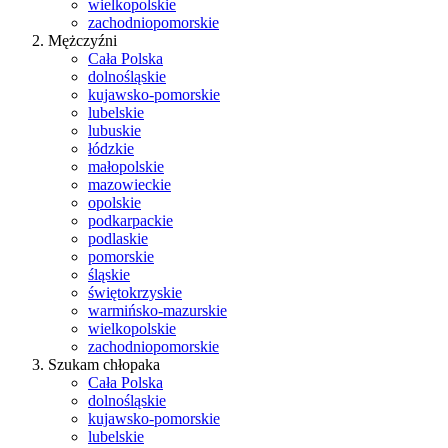
wielkopolskie
zachodniopomorskie
Mężczyźni
Cała Polska
dolnośląskie
kujawsko-pomorskie
lubelskie
lubuskie
łódzkie
małopolskie
mazowieckie
opolskie
podkarpackie
podlaskie
pomorskie
śląskie
świętokrzyskie
warmińsko-mazurskie
wielkopolskie
zachodniopomorskie
Szukam chłopaka
Cała Polska
dolnośląskie
kujawsko-pomorskie
lubelskie