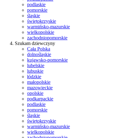
podlaskie
pomorskie
śląskie
świętokrzyskie
warmińsko-mazurskie
wielkopolskie
zachodniopomorskie
Szukam dziewczyny
Cała Polska
dolnośląskie
kujawsko-pomorskie
lubelskie
lubuskie
łódzkie
małopolskie
mazowieckie
opolskie
podkarpackie
podlaskie
pomorskie
śląskie
świętokrzyskie
warmińsko-mazurskie
wielkopolskie
zachodniopomorskie