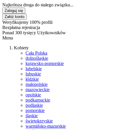
Najkrótsza droga do stałego związku...
Zaloguj się
Załóż konto
Weryfikujemy 100% profili
Bezpłatna rejestracja
Ponad 300 tysięcy Użytkowników
Menu
Kobiety
Cała Polska
dolnośląskie
kujawsko-pomorskie
lubelskie
lubuskie
łódzkie
małopolskie
mazowieckie
opolskie
podkarpackie
podlaskie
pomorskie
śląskie
świętokrzyskie
warmińsko-mazurskie