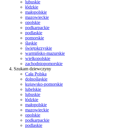
lubuskie
łódzkie
małopolskie
mazowieckie
opolskie
podkarpackie
podlaskie
pomorskie
śląskie
świętokrzyskie
warmińsko-mazurskie
wielkopolskie
zachodniopomorskie
Szukam dziewczyny
Cała Polska
dolnośląskie
kujawsko-pomorskie
lubelskie
lubuskie
łódzkie
małopolskie
mazowieckie
opolskie
podkarpackie
podlaskie