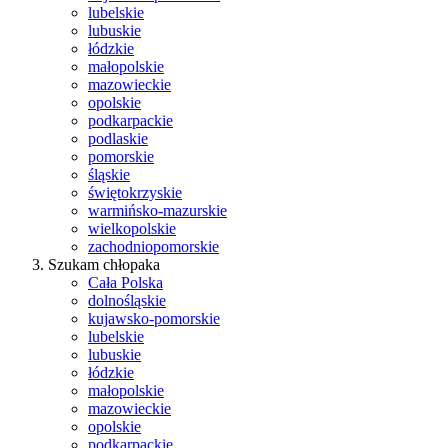
lubelskie
lubuskie
łódzkie
małopolskie
mazowieckie
opolskie
podkarpackie
podlaskie
pomorskie
śląskie
świętokrzyskie
warmińsko-mazurskie
wielkopolskie
zachodniopomorskie
Szukam chłopaka
Cała Polska
dolnośląskie
kujawsko-pomorskie
lubelskie
lubuskie
łódzkie
małopolskie
mazowieckie
opolskie
podkarpackie