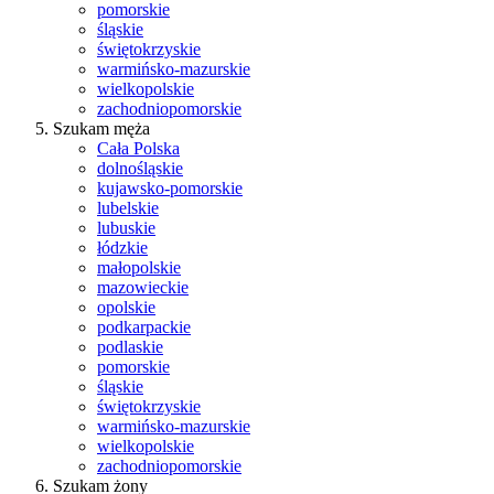
pomorskie
śląskie
świętokrzyskie
warmińsko-mazurskie
wielkopolskie
zachodniopomorskie
Szukam męża
Cała Polska
dolnośląskie
kujawsko-pomorskie
lubelskie
lubuskie
łódzkie
małopolskie
mazowieckie
opolskie
podkarpackie
podlaskie
pomorskie
śląskie
świętokrzyskie
warmińsko-mazurskie
wielkopolskie
zachodniopomorskie
Szukam żony