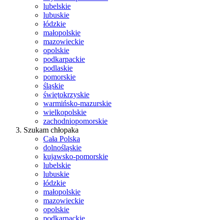
lubelskie
lubuskie
łódzkie
małopolskie
mazowieckie
opolskie
podkarpackie
podlaskie
pomorskie
śląskie
świętokrzyskie
warmińsko-mazurskie
wielkopolskie
zachodniopomorskie
Szukam chłopaka
Cała Polska
dolnośląskie
kujawsko-pomorskie
lubelskie
lubuskie
łódzkie
małopolskie
mazowieckie
opolskie
podkarpackie