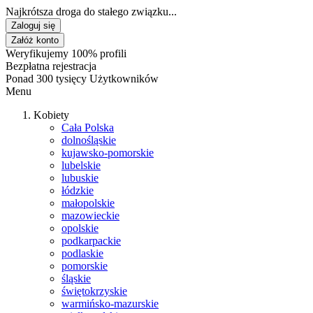
Najkrótsza droga do stałego związku...
Zaloguj się
Załóż konto
Weryfikujemy 100% profili
Bezpłatna rejestracja
Ponad 300 tysięcy Użytkowników
Menu
Kobiety
Cała Polska
dolnośląskie
kujawsko-pomorskie
lubelskie
lubuskie
łódzkie
małopolskie
mazowieckie
opolskie
podkarpackie
podlaskie
pomorskie
śląskie
świętokrzyskie
warmińsko-mazurskie