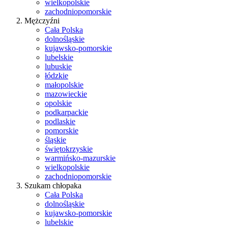
wielkopolskie
zachodniopomorskie
Mężczyźni
Cała Polska
dolnośląskie
kujawsko-pomorskie
lubelskie
lubuskie
łódzkie
małopolskie
mazowieckie
opolskie
podkarpackie
podlaskie
pomorskie
śląskie
świętokrzyskie
warmińsko-mazurskie
wielkopolskie
zachodniopomorskie
Szukam chłopaka
Cała Polska
dolnośląskie
kujawsko-pomorskie
lubelskie