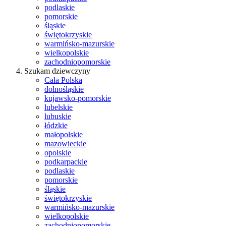
podlaskie
pomorskie
śląskie
świętokrzyskie
warmińsko-mazurskie
wielkopolskie
zachodniopomorskie
Szukam dziewczyny
Cała Polska
dolnośląskie
kujawsko-pomorskie
lubelskie
lubuskie
łódzkie
małopolskie
mazowieckie
opolskie
podkarpackie
podlaskie
pomorskie
śląskie
świętokrzyskie
warmińsko-mazurskie
wielkopolskie
zachodniopomorskie