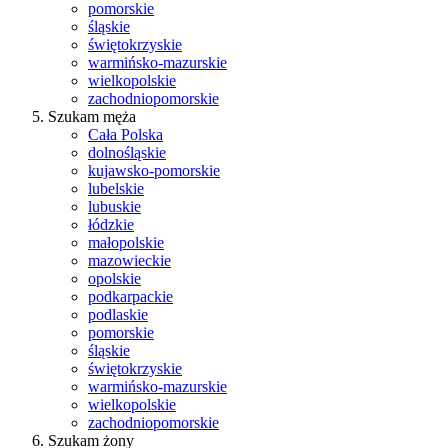
pomorskie
śląskie
świętokrzyskie
warmińsko-mazurskie
wielkopolskie
zachodniopomorskie
Szukam męża
Cała Polska
dolnośląskie
kujawsko-pomorskie
lubelskie
lubuskie
łódzkie
małopolskie
mazowieckie
opolskie
podkarpackie
podlaskie
pomorskie
śląskie
świętokrzyskie
warmińsko-mazurskie
wielkopolskie
zachodniopomorskie
Szukam żony