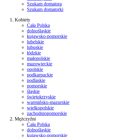
Szukam domatora
Szukam domatorki
Kobiety
Cała Polska
dolnośląskie
kujawsko-pomorskie
lubelskie
lubuskie
łódzkie
małopolskie
mazowieckie
opolskie
podkarpackie
podlaskie
pomorskie
śląskie
świętokrzyskie
warmińsko-mazurskie
wielkopolskie
zachodniopomorskie
Mężczyźni
Cała Polska
dolnośląskie
kujawsko-pomorskie