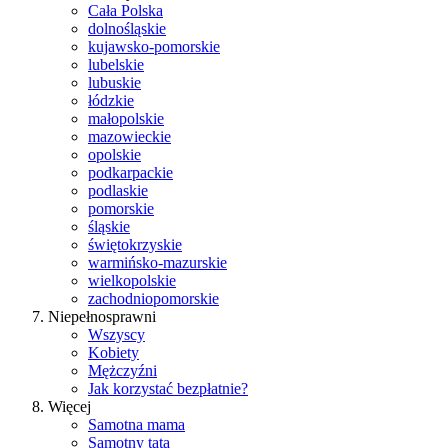
Cała Polska
dolnośląskie
kujawsko-pomorskie
lubelskie
lubuskie
łódzkie
małopolskie
mazowieckie
opolskie
podkarpackie
podlaskie
pomorskie
śląskie
świętokrzyskie
warmińsko-mazurskie
wielkopolskie
zachodniopomorskie
Niepełnosprawni
Wszyscy
Kobiety
Mężczyźni
Jak korzystać bezpłatnie?
Więcej
Samotna mama
Samotny tata