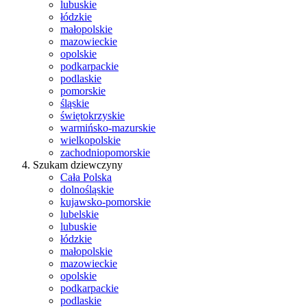
lubuskie
łódzkie
małopolskie
mazowieckie
opolskie
podkarpackie
podlaskie
pomorskie
śląskie
świętokrzyskie
warmińsko-mazurskie
wielkopolskie
zachodniopomorskie
Szukam dziewczyny
Cała Polska
dolnośląskie
kujawsko-pomorskie
lubelskie
lubuskie
łódzkie
małopolskie
mazowieckie
opolskie
podkarpackie
podlaskie