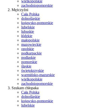
wielkopolskie
zachodniopomorskie
Mężczyźni
Cała Polska
dolnośląskie
kujawsko-pomorskie
lubelskie
lubuskie
łódzkie
małopolskie
mazowieckie
opolskie
podkarpackie
podlaskie
pomorskie
śląskie
świętokrzyskie
warmińsko-mazurskie
wielkopolskie
zachodniopomorskie
Szukam chłopaka
Cała Polska
dolnośląskie
kujawsko-pomorskie
lubelskie