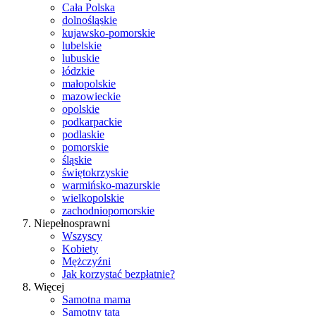
Cała Polska
dolnośląskie
kujawsko-pomorskie
lubelskie
lubuskie
łódzkie
małopolskie
mazowieckie
opolskie
podkarpackie
podlaskie
pomorskie
śląskie
świętokrzyskie
warmińsko-mazurskie
wielkopolskie
zachodniopomorskie
Niepełnosprawni
Wszyscy
Kobiety
Mężczyźni
Jak korzystać bezpłatnie?
Więcej
Samotna mama
Samotny tata