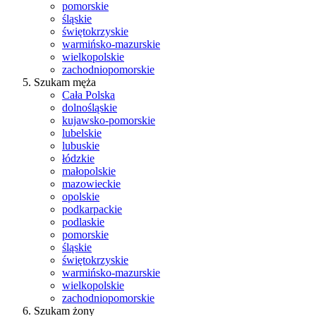
pomorskie
śląskie
świętokrzyskie
warmińsko-mazurskie
wielkopolskie
zachodniopomorskie
Szukam męża
Cała Polska
dolnośląskie
kujawsko-pomorskie
lubelskie
lubuskie
łódzkie
małopolskie
mazowieckie
opolskie
podkarpackie
podlaskie
pomorskie
śląskie
świętokrzyskie
warmińsko-mazurskie
wielkopolskie
zachodniopomorskie
Szukam żony