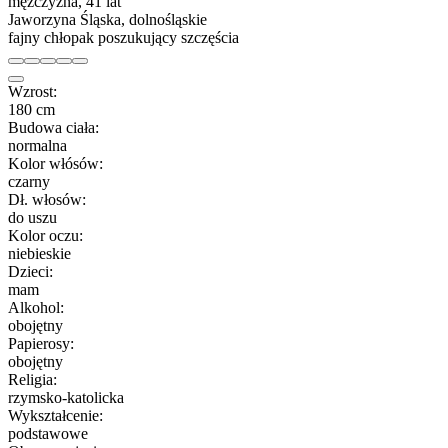
mężczyzna, 41 lat
Jaworzyna Śląska, dolnośląskie
fajny chłopak poszukujący szczęścia
Wzrost:
180 cm
Budowa ciała:
normalna
Kolor włósów:
czarny
Dł. włosów:
do uszu
Kolor oczu:
niebieskie
Dzieci:
mam
Alkohol:
obojętny
Papierosy:
obojętny
Religia:
rzymsko-katolicka
Wykształcenie:
podstawowe