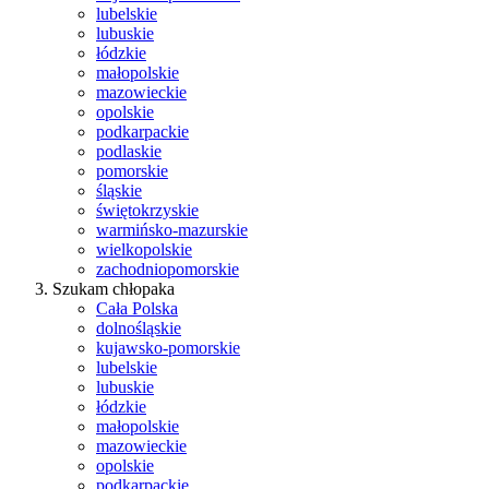
lubelskie
lubuskie
łódzkie
małopolskie
mazowieckie
opolskie
podkarpackie
podlaskie
pomorskie
śląskie
świętokrzyskie
warmińsko-mazurskie
wielkopolskie
zachodniopomorskie
Szukam chłopaka
Cała Polska
dolnośląskie
kujawsko-pomorskie
lubelskie
lubuskie
łódzkie
małopolskie
mazowieckie
opolskie
podkarpackie