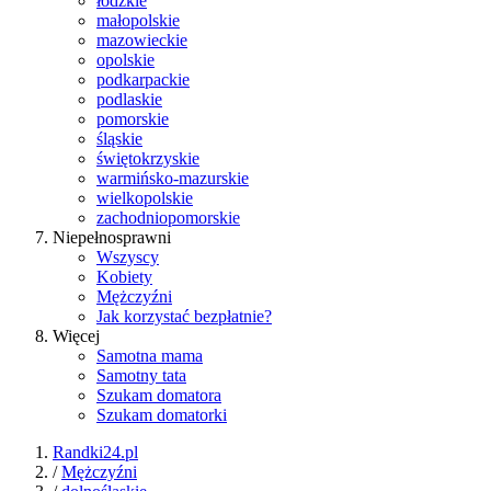
łódzkie
małopolskie
mazowieckie
opolskie
podkarpackie
podlaskie
pomorskie
śląskie
świętokrzyskie
warmińsko-mazurskie
wielkopolskie
zachodniopomorskie
Niepełnosprawni
Wszyscy
Kobiety
Mężczyźni
Jak korzystać bezpłatnie?
Więcej
Samotna mama
Samotny tata
Szukam domatora
Szukam domatorki
Randki24.pl
/
Mężczyźni