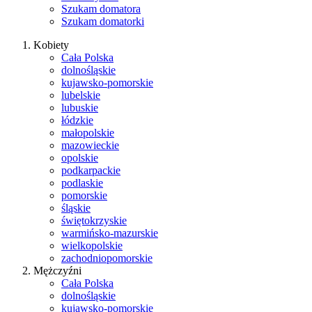
Szukam domatora
Szukam domatorki
Kobiety
Cała Polska
dolnośląskie
kujawsko-pomorskie
lubelskie
lubuskie
łódzkie
małopolskie
mazowieckie
opolskie
podkarpackie
podlaskie
pomorskie
śląskie
świętokrzyskie
warmińsko-mazurskie
wielkopolskie
zachodniopomorskie
Mężczyźni
Cała Polska
dolnośląskie
kujawsko-pomorskie