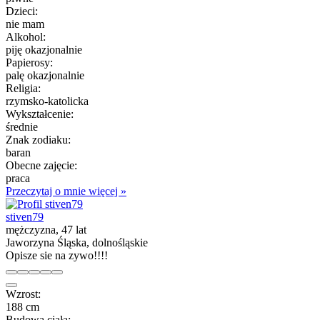
Dzieci:
nie mam
Alkohol:
piję okazjonalnie
Papierosy:
palę okazjonalnie
Religia:
rzymsko-katolicka
Wykształcenie:
średnie
Znak zodiaku:
baran
Obecne zajęcie:
praca
Przeczytaj o mnie więcej »
stiven79
mężczyzna, 47 lat
Jaworzyna Śląska, dolnośląskie
Opisze sie na zywo!!!!
Wzrost:
188 cm
Budowa ciała: