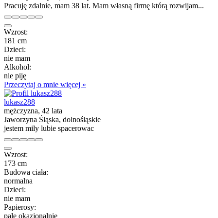
Pracuję zdalnie, mam 38 lat. Mam własną firmę którą rozwijam...
Wzrost:
181 cm
Dzieci:
nie mam
Alkohol:
nie piję
Przeczytaj o mnie więcej »
lukasz288
mężczyzna, 42 lata
Jaworzyna Śląska, dolnośląskie
jestem mily lubie spacerowac
Wzrost:
173 cm
Budowa ciała:
normalna
Dzieci:
nie mam
Papierosy:
palę okazjonalnie