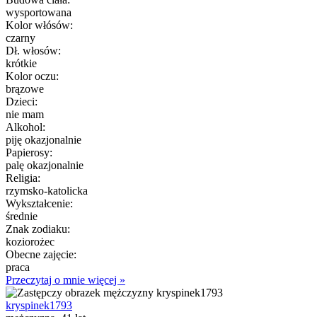
wysportowana
Kolor włósów:
czarny
Dł. włosów:
krótkie
Kolor oczu:
brązowe
Dzieci:
nie mam
Alkohol:
piję okazjonalnie
Papierosy:
palę okazjonalnie
Religia:
rzymsko-katolicka
Wykształcenie:
średnie
Znak zodiaku:
koziorożec
Obecne zajęcie:
praca
Przeczytaj o mnie więcej »
kryspinek1793