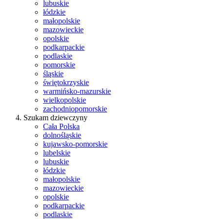
lubuskie
łódzkie
małopolskie
mazowieckie
opolskie
podkarpackie
podlaskie
pomorskie
śląskie
świętokrzyskie
warmińsko-mazurskie
wielkopolskie
zachodniopomorskie
Szukam dziewczyny
Cała Polska
dolnośląskie
kujawsko-pomorskie
lubelskie
lubuskie
łódzkie
małopolskie
mazowieckie
opolskie
podkarpackie
podlaskie