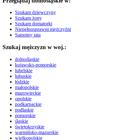
Przeglądaj dolnośląskie w:
Szukam dziewczyny
Szukam żony
Szukam domatorki
Niepełnosprawni mężczyźni
Samotny tata
Szukaj mężczyzn w woj.:
dolnośląskie
kujawsko-pomorskie
lubelskie
lubuskie
łódzkie
małopolskie
mazowieckie
opolskie
podkarpackie
podlaskie
pomorskie
śląskie
świętokrzyskie
warmińsko-mazurskie
wielkopolskie