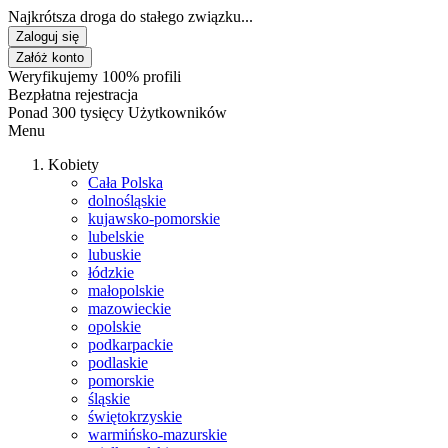
Najkrótsza droga do stałego związku...
Zaloguj się
Załóż konto
Weryfikujemy 100% profili
Bezpłatna rejestracja
Ponad 300 tysięcy Użytkowników
Menu
Kobiety
Cała Polska
dolnośląskie
kujawsko-pomorskie
lubelskie
lubuskie
łódzkie
małopolskie
mazowieckie
opolskie
podkarpackie
podlaskie
pomorskie
śląskie
świętokrzyskie
warmińsko-mazurskie