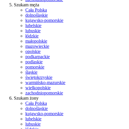
Szukam męża
Cała Polska
dolnośląskie
kujawsko-pomorskie
lubelskie
lubuskie
łódzkie
małopolskie
mazowieckie
opolskie
podkarpackie
podlaskie
pomorskie
śląskie
świętokrzyskie
warmińsko-mazurskie
wielkopolskie
zachodniopomorskie
Szukam żony
Cała Polska
dolnośląskie
kujawsko-pomorskie
lubelskie
lubuskie