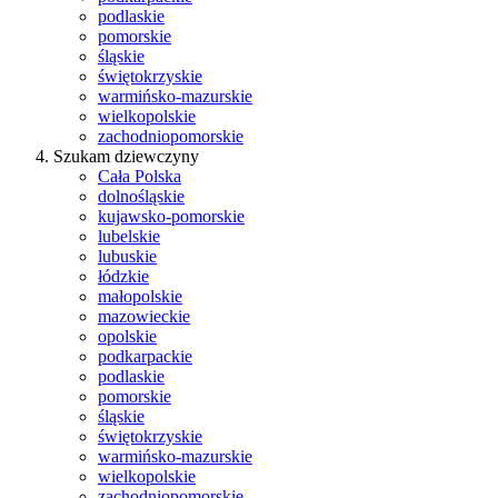
podlaskie
pomorskie
śląskie
świętokrzyskie
warmińsko-mazurskie
wielkopolskie
zachodniopomorskie
Szukam dziewczyny
Cała Polska
dolnośląskie
kujawsko-pomorskie
lubelskie
lubuskie
łódzkie
małopolskie
mazowieckie
opolskie
podkarpackie
podlaskie
pomorskie
śląskie
świętokrzyskie
warmińsko-mazurskie
wielkopolskie
zachodniopomorskie