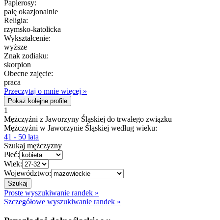
Papierosy:
palę okazjonalnie
Religia:
rzymsko-katolicka
Wykształcenie:
wyższe
Znak zodiaku:
skorpion
Obecne zajęcie:
praca
Przeczytaj o mnie więcej »
Pokaż kolejne profile
1
Mężczyźni z Jaworzyny Śląskiej do trwałego związku
Mężczyźni w Jaworzynie Śląskiej według wieku:
41 - 50 lata
Szukaj mężczyzny
Płeć:
Wiek:
Województwo:
Proste wyszukiwanie randek »
Szczegółowe wyszukiwanie randek »