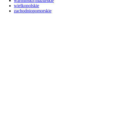
warmińsko-mazurskie
wielkopolskie
zachodniopomorskie