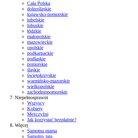
Cała Polska
dolnośląskie
kujawsko-pomorskie
lubelskie
lubuskie
łódzkie
małopolskie
mazowieckie
opolskie
podkarpackie
podlaskie
pomorskie
śląskie
świętokrzyskie
warmińsko-mazurskie
wielkopolskie
zachodniopomorskie
Niepełnosprawni
Wszyscy
Kobiety
Mężczyźni
Jak korzystać bezpłatnie?
Więcej
Samotna mama
Samotny tata