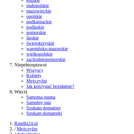
łódzkie
małopolskie
mazowieckie
opolskie
podkarpackie
podlaskie
pomorskie
śląskie
świętokrzyskie
warmińsko-mazurskie
wielkopolskie
zachodniopomorskie
Niepełnosprawni
Wszyscy
Kobiety
Mężczyźni
Jak korzystać bezpłatnie?
Więcej
Samotna mama
Samotny tata
Szukam domatora
Szukam domatorki
Randki24.pl
/
Mężczyźni