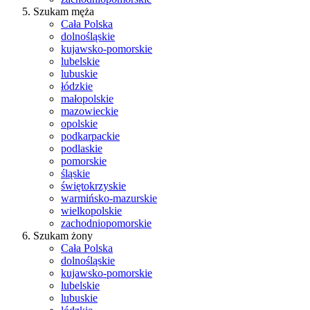
Szukam męża
Cała Polska
dolnośląskie
kujawsko-pomorskie
lubelskie
lubuskie
łódzkie
małopolskie
mazowieckie
opolskie
podkarpackie
podlaskie
pomorskie
śląskie
świętokrzyskie
warmińsko-mazurskie
wielkopolskie
zachodniopomorskie
Szukam żony
Cała Polska
dolnośląskie
kujawsko-pomorskie
lubelskie
lubuskie