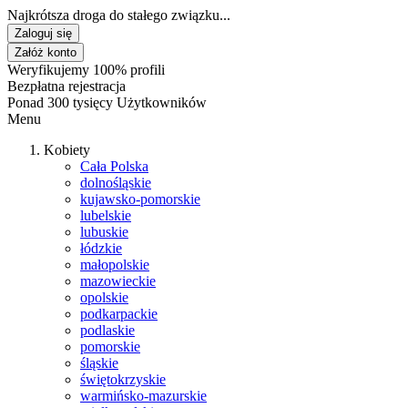
Najkrótsza droga do stałego związku...
Zaloguj się
Załóż konto
Weryfikujemy 100% profili
Bezpłatna rejestracja
Ponad 300 tysięcy Użytkowników
Menu
Kobiety
Cała Polska
dolnośląskie
kujawsko-pomorskie
lubelskie
lubuskie
łódzkie
małopolskie
mazowieckie
opolskie
podkarpackie
podlaskie
pomorskie
śląskie
świętokrzyskie
warmińsko-mazurskie