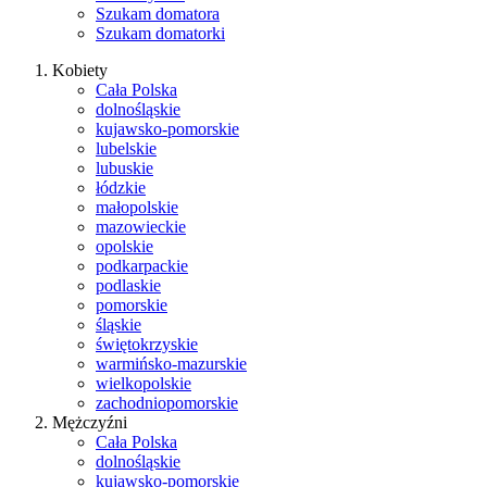
Szukam domatora
Szukam domatorki
Kobiety
Cała Polska
dolnośląskie
kujawsko-pomorskie
lubelskie
lubuskie
łódzkie
małopolskie
mazowieckie
opolskie
podkarpackie
podlaskie
pomorskie
śląskie
świętokrzyskie
warmińsko-mazurskie
wielkopolskie
zachodniopomorskie
Mężczyźni
Cała Polska
dolnośląskie
kujawsko-pomorskie