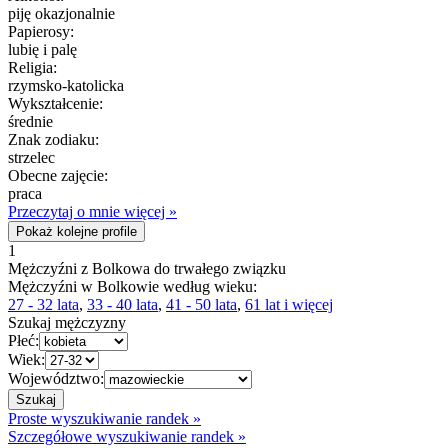
piję okazjonalnie
Papierosy:
lubię i palę
Religia:
rzymsko-katolicka
Wykształcenie:
średnie
Znak zodiaku:
strzelec
Obecne zajęcie:
praca
Przeczytaj o mnie więcej »
Pokaż kolejne profile
1
Mężczyźni z Bolkowa do trwałego związku
Mężczyźni w Bolkowie według wieku:
27 - 32 lata
,
33 - 40 lata
,
41 - 50 lata
,
61 lat i więcej
Szukaj mężczyzny
Płeć:
Wiek:
Województwo:
Proste wyszukiwanie randek »
Szczegółowe wyszukiwanie randek »