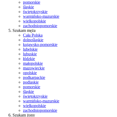
pomorskie
śląskie
świętokrzyskie
warmińsko-mazurskie
wielkopolskie
zachodniopomorskie
Szukam męża
Cała Polska
dolnośląskie
kujawsko-pomorskie
lubelskie
lubuskie
łódzkie
małopolskie
mazowieckie
opolskie
podkarpackie
podlaskie
pomorskie
śląskie
świętokrzyskie
warmińsko-mazurskie
wielkopolskie
zachodniopomorskie
Szukam żony