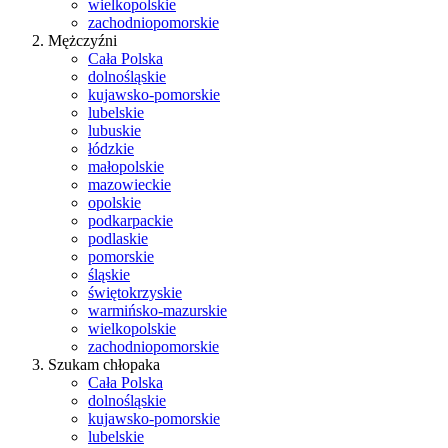
wielkopolskie
zachodniopomorskie
Mężczyźni
Cała Polska
dolnośląskie
kujawsko-pomorskie
lubelskie
lubuskie
łódzkie
małopolskie
mazowieckie
opolskie
podkarpackie
podlaskie
pomorskie
śląskie
świętokrzyskie
warmińsko-mazurskie
wielkopolskie
zachodniopomorskie
Szukam chłopaka
Cała Polska
dolnośląskie
kujawsko-pomorskie
lubelskie