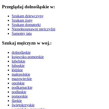
Przeglądaj dolnośląskie w:
Szukam dziewczyny
Szukam żony
Szukam domatorki
Niepełnosprawni mężczyźni
Samotny tata
Szukaj mężczyzn w woj.:
dolnośląskie
kujawsko-pomorskie
lubelskie
lubuskie
łódzkie
małopolskie
mazowieckie
opolskie
podkarpackie
podlaskie
pomorskie
śląskie
świętokrzyskie