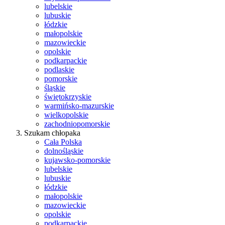
lubelskie
lubuskie
łódzkie
małopolskie
mazowieckie
opolskie
podkarpackie
podlaskie
pomorskie
śląskie
świętokrzyskie
warmińsko-mazurskie
wielkopolskie
zachodniopomorskie
Szukam chłopaka
Cała Polska
dolnośląskie
kujawsko-pomorskie
lubelskie
lubuskie
łódzkie
małopolskie
mazowieckie
opolskie
podkarpackie