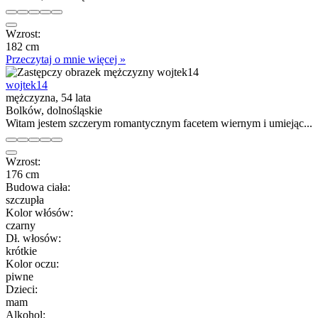
Wzrost:
182 cm
Przeczytaj o mnie więcej »
wojtek14
mężczyzna, 54 lata
Bolków, dolnośląskie
Witam jestem szczerym romantycznym facetem wiernym i umiejąc...
Wzrost:
176 cm
Budowa ciała:
szczupła
Kolor włósów:
czarny
Dł. włosów:
krótkie
Kolor oczu:
piwne
Dzieci:
mam
Alkohol: