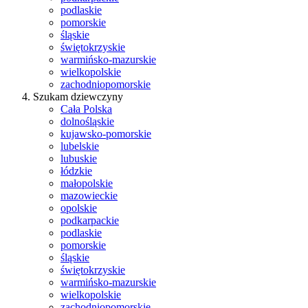
podlaskie
pomorskie
śląskie
świętokrzyskie
warmińsko-mazurskie
wielkopolskie
zachodniopomorskie
Szukam dziewczyny
Cała Polska
dolnośląskie
kujawsko-pomorskie
lubelskie
lubuskie
łódzkie
małopolskie
mazowieckie
opolskie
podkarpackie
podlaskie
pomorskie
śląskie
świętokrzyskie
warmińsko-mazurskie
wielkopolskie
zachodniopomorskie