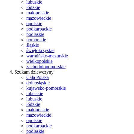
lubuskie
łódzkie
małopolskie
mazowieckie
opolskie
podkarpackie
podlaskie
pomorskie
śląskie
świętokrzyskie
warmińsko-mazurskie
wielkopolskie
zachodniopomorskie
Szukam dziewczyny
Cała Polska
dolnośląskie
kujawsko-pomorskie
lubelskie
lubuskie
łódzkie
małopolskie
mazowieckie
opolskie
podkarpackie
podlaskie