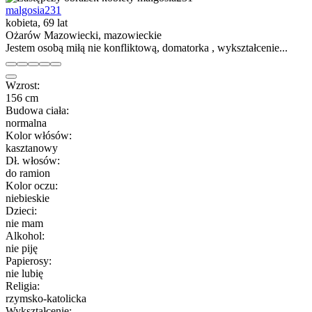
malgosia231
kobieta, 69 lat
Ożarów Mazowiecki, mazowieckie
Jestem osobą miłą nie konfliktową, domatorka , wykształcenie...
Wzrost:
156 cm
Budowa ciała:
normalna
Kolor włósów:
kasztanowy
Dł. włosów:
do ramion
Kolor oczu:
niebieskie
Dzieci:
nie mam
Alkohol:
nie piję
Papierosy:
nie lubię
Religia:
rzymsko-katolicka
Wykształcenie: