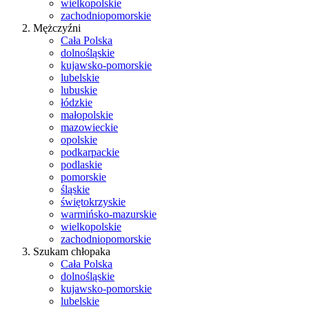
wielkopolskie
zachodniopomorskie
Mężczyźni
Cała Polska
dolnośląskie
kujawsko-pomorskie
lubelskie
lubuskie
łódzkie
małopolskie
mazowieckie
opolskie
podkarpackie
podlaskie
pomorskie
śląskie
świętokrzyskie
warmińsko-mazurskie
wielkopolskie
zachodniopomorskie
Szukam chłopaka
Cała Polska
dolnośląskie
kujawsko-pomorskie
lubelskie