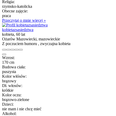
Religia:
rzymsko-katolicka
Obecne zajęcie:
praca
Przeczytaj o mnie więcej »
kobietazsasiedztwa
kobieta, 60 lat
Ożarów Mazowiecki, mazowieckie
Z poczuciem humoru , zwyczajna kobieta
Wzrost:
170 cm
Budowa ciała:
puszysta
Kolor włósów:
brązowy
Dł. włosów:
krótkie
Kolor oczu:
brązowo-zielone
Dzieci:
nie mam i nie chcę mieć
Alkohol: