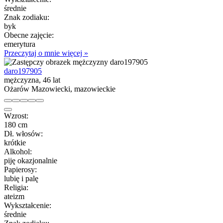
średnie
Znak zodiaku:
byk
Obecne zajęcie:
emerytura
Przeczytaj o mnie więcej »
daro197905
mężczyzna, 46 lat
Ożarów Mazowiecki, mazowieckie
Wzrost:
180 cm
Dł. włosów:
krótkie
Alkohol:
piję okazjonalnie
Papierosy:
lubię i palę
Religia:
ateizm
Wykształcenie:
średnie