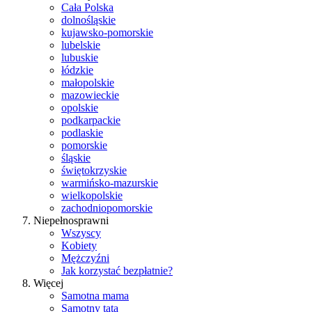
Cała Polska
dolnośląskie
kujawsko-pomorskie
lubelskie
lubuskie
łódzkie
małopolskie
mazowieckie
opolskie
podkarpackie
podlaskie
pomorskie
śląskie
świętokrzyskie
warmińsko-mazurskie
wielkopolskie
zachodniopomorskie
Niepełnosprawni
Wszyscy
Kobiety
Mężczyźni
Jak korzystać bezpłatnie?
Więcej
Samotna mama
Samotny tata