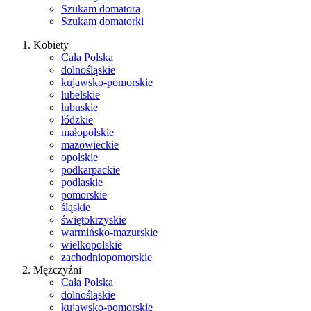
Szukam domatora
Szukam domatorki
Kobiety
Cała Polska
dolnośląskie
kujawsko-pomorskie
lubelskie
lubuskie
łódzkie
małopolskie
mazowieckie
opolskie
podkarpackie
podlaskie
pomorskie
śląskie
świętokrzyskie
warmińsko-mazurskie
wielkopolskie
zachodniopomorskie
Mężczyźni
Cała Polska
dolnośląskie
kujawsko-pomorskie