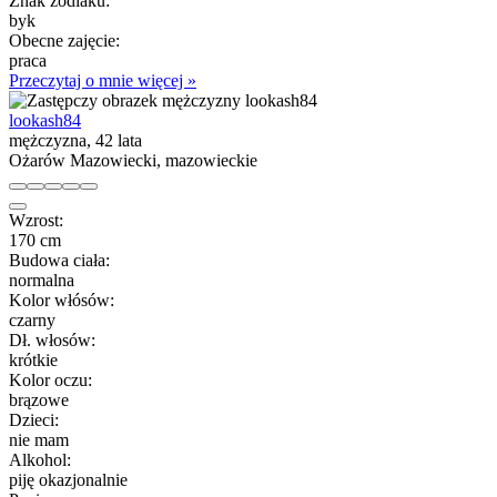
Znak zodiaku:
byk
Obecne zajęcie:
praca
Przeczytaj o mnie więcej »
lookash84
mężczyzna, 42 lata
Ożarów Mazowiecki, mazowieckie
Wzrost:
170 cm
Budowa ciała:
normalna
Kolor włósów:
czarny
Dł. włosów:
krótkie
Kolor oczu:
brązowe
Dzieci:
nie mam
Alkohol:
piję okazjonalnie