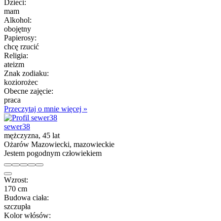
Dzieci:
mam
Alkohol:
obojętny
Papierosy:
chcę rzucić
Religia:
ateizm
Znak zodiaku:
koziorożec
Obecne zajęcie:
praca
Przeczytaj o mnie więcej »
sewer38
mężczyzna, 45 lat
Ożarów Mazowiecki, mazowieckie
Jestem pogodnym człowiekiem
Wzrost:
170 cm
Budowa ciała:
szczupła
Kolor włósów: