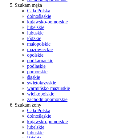
Szukam męża
Cała Polska
dolnośląskie
kujawsko-pomorskie
lubelskie
lubuskie
łódzkie
małopolskie
mazowieckie
opolskie
podkarpackie
podlaskie
pomorskie
śląskie
świętokrzyskie
warmińsko-mazurskie
wielkopolskie
zachodniopomorskie
Szukam żony
Cała Polska
dolnośląskie
kujawsko-pomorskie
lubelskie
lubuskie