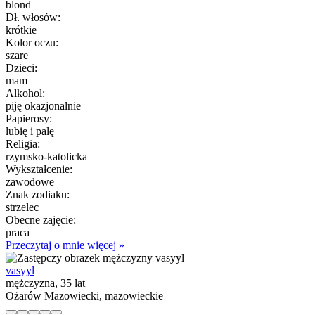
blond
Dł. włosów:
krótkie
Kolor oczu:
szare
Dzieci:
mam
Alkohol:
piję okazjonalnie
Papierosy:
lubię i palę
Religia:
rzymsko-katolicka
Wykształcenie:
zawodowe
Znak zodiaku:
strzelec
Obecne zajęcie:
praca
Przeczytaj o mnie więcej »
vasyyl
mężczyzna, 35 lat
Ożarów Mazowiecki, mazowieckie