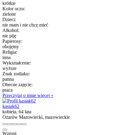
krótkie
Kolor oczu:
zielone
Dzieci:
nie mam i nie chcę mieć
Alkohol:
nie piję
Papierosy:
obojętny
Religia:
inna
Wykształcenie:
wyższe
Znak zodiaku:
panna
Obecne zajęcie:
praca
Przeczytaj o mnie więcej »
kasiak62
kobieta, 64 lata
Ożarów Mazowiecki, mazowieckie
Wzrost: