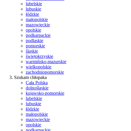
lubelskie
lubuskie
łódzkie
małopolskie
mazowieckie
opolskie
podkarpackie
podlaskie
pomorskie
śląskie
świętokrzyskie
warmińsko-mazurskie
wielkopolskie
zachodniopomorskie
Szukam chłopaka
Cała Polska
dolnośląskie
kujawsko-pomorskie
lubelskie
lubuskie
łódzkie
małopolskie
mazowieckie
opolskie
podkarpackie