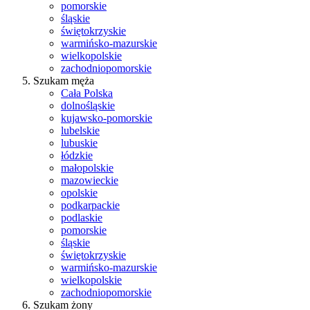
pomorskie
śląskie
świętokrzyskie
warmińsko-mazurskie
wielkopolskie
zachodniopomorskie
Szukam męża
Cała Polska
dolnośląskie
kujawsko-pomorskie
lubelskie
lubuskie
łódzkie
małopolskie
mazowieckie
opolskie
podkarpackie
podlaskie
pomorskie
śląskie
świętokrzyskie
warmińsko-mazurskie
wielkopolskie
zachodniopomorskie
Szukam żony