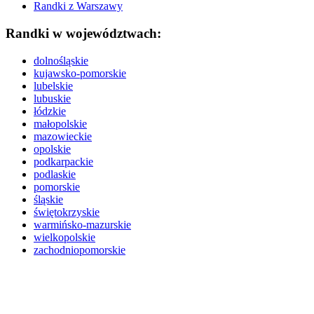
Randki z Warszawy
Randki w województwach:
dolnośląskie
kujawsko-pomorskie
lubelskie
lubuskie
łódzkie
małopolskie
mazowieckie
opolskie
podkarpackie
podlaskie
pomorskie
śląskie
świętokrzyskie
warmińsko-mazurskie
wielkopolskie
zachodniopomorskie