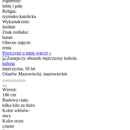
Papierosy:
lubię i palę
Religia:
rzymsko-katolicka
Wykształcenie:
średnie
Znak zodiaku:
baran
Obecne zajęcie:
renta
Przeczytaj o mnie więcej »
kubola
mężczyzna, 50 lat
Ożarów Mazowiecki, mazowieckie
Wzrost:
186 cm
Budowa ciała:
kilka kilo za dużo
Kolor włósów:
siwy
Kolor oczu:
czarne