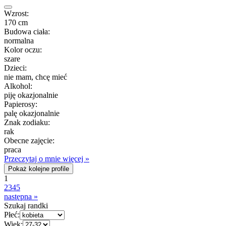
Wzrost:
170 cm
Budowa ciała:
normalna
Kolor oczu:
szare
Dzieci:
nie mam, chcę mieć
Alkohol:
piję okazjonalnie
Papierosy:
palę okazjonalnie
Znak zodiaku:
rak
Obecne zajęcie:
praca
Przeczytaj o mnie więcej »
Pokaż kolejne profile
1
2
3
4
5
następna »
Szukaj randki
Płeć:
Wiek: