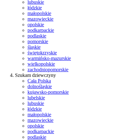
lubuskie
łódzkie
małopolskie
mazowieckie
opolskie
podkarpackie
podlaskie
pomorskie
śląskie
świętokrzyskie
warmińsko-mazurskie
wielkopolskie
zachodniopomorskie
Szukam dziewczyny
Cała Polska
dolnośląskie
kujawsko-pomorskie
lubelskie
lubuskie
łódzkie
małopolskie
mazowieckie
opolskie
podkarpackie
podlaskie