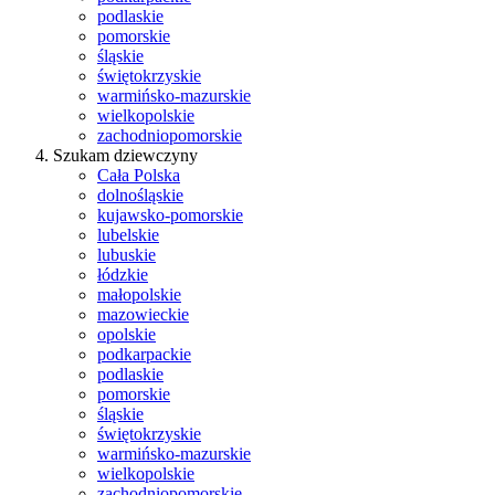
podlaskie
pomorskie
śląskie
świętokrzyskie
warmińsko-mazurskie
wielkopolskie
zachodniopomorskie
Szukam dziewczyny
Cała Polska
dolnośląskie
kujawsko-pomorskie
lubelskie
lubuskie
łódzkie
małopolskie
mazowieckie
opolskie
podkarpackie
podlaskie
pomorskie
śląskie
świętokrzyskie
warmińsko-mazurskie
wielkopolskie
zachodniopomorskie