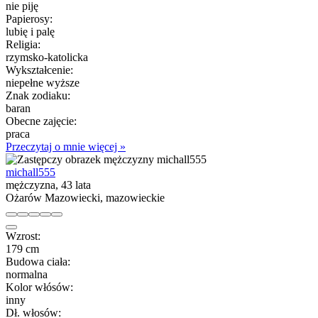
nie piję
Papierosy:
lubię i palę
Religia:
rzymsko-katolicka
Wykształcenie:
niepełne wyższe
Znak zodiaku:
baran
Obecne zajęcie:
praca
Przeczytaj o mnie więcej »
michall555
mężczyzna, 43 lata
Ożarów Mazowiecki, mazowieckie
Wzrost:
179 cm
Budowa ciała:
normalna
Kolor włósów:
inny
Dł. włosów: