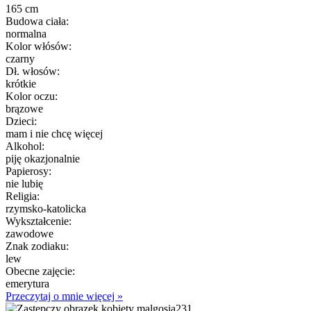
165 cm
Budowa ciała:
normalna
Kolor włósów:
czarny
Dł. włosów:
krótkie
Kolor oczu:
brązowe
Dzieci:
mam i nie chcę więcej
Alkohol:
piję okazjonalnie
Papierosy:
nie lubię
Religia:
rzymsko-katolicka
Wykształcenie:
zawodowe
Znak zodiaku:
lew
Obecne zajęcie:
emerytura
Przeczytaj o mnie więcej »