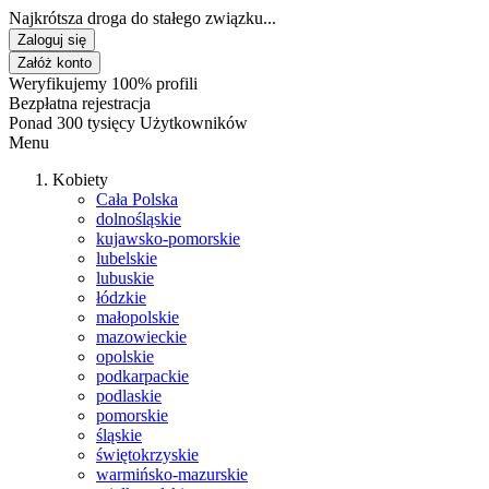
Najkrótsza droga do stałego związku...
Zaloguj się
Załóż konto
Weryfikujemy 100% profili
Bezpłatna rejestracja
Ponad 300 tysięcy Użytkowników
Menu
Kobiety
Cała Polska
dolnośląskie
kujawsko-pomorskie
lubelskie
lubuskie
łódzkie
małopolskie
mazowieckie
opolskie
podkarpackie
podlaskie
pomorskie
śląskie
świętokrzyskie
warmińsko-mazurskie