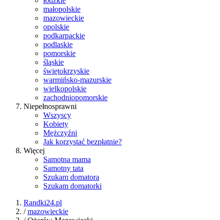
łódzkie
małopolskie
mazowieckie
opolskie
podkarpackie
podlaskie
pomorskie
śląskie
świętokrzyskie
warmińsko-mazurskie
wielkopolskie
zachodniopomorskie
Niepełnosprawni
Wszyscy
Kobiety
Mężczyźni
Jak korzystać bezpłatnie?
Więcej
Samotna mama
Samotny tata
Szukam domatora
Szukam domatorki
Randki24.pl
/
mazowieckie