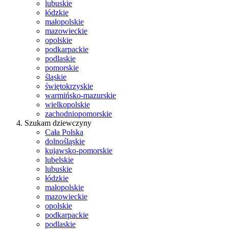
lubuskie
łódzkie
małopolskie
mazowieckie
opolskie
podkarpackie
podlaskie
pomorskie
śląskie
świętokrzyskie
warmińsko-mazurskie
wielkopolskie
zachodniopomorskie
Szukam dziewczyny
Cała Polska
dolnośląskie
kujawsko-pomorskie
lubelskie
lubuskie
łódzkie
małopolskie
mazowieckie
opolskie
podkarpackie
podlaskie