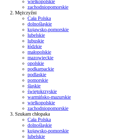
wielkopolskie
zachodniopomorskie
Mężczyźni
Cała Polska
dolnośląskie
kujawsko-pomorskie
lubelskie
lubuskie
łódzkie
małopolskie
mazowieckie
opolskie
podkarpackie
podlaskie
pomorskie
śląskie
świętokrzyskie
warmińsko-mazurskie
wielkopolskie
zachodniopomorskie
Szukam chłopaka
Cała Polska
dolnośląskie
kujawsko-pomorskie
lubelskie