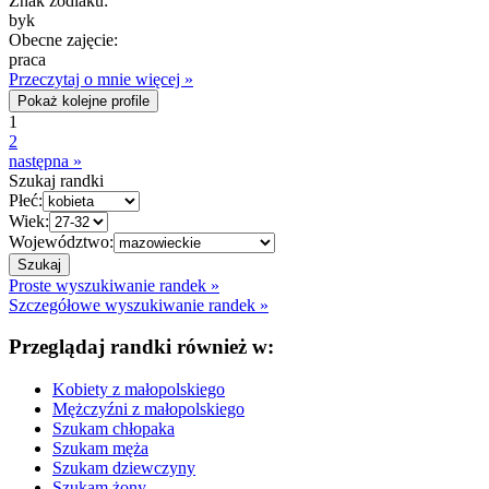
Znak zodiaku:
byk
Obecne zajęcie:
praca
Przeczytaj o mnie więcej »
Pokaż kolejne profile
1
2
następna »
Szukaj randki
Płeć:
Wiek:
Województwo:
Proste wyszukiwanie randek »
Szczegółowe wyszukiwanie randek »
Przeglądaj randki również w:
Kobiety z małopolskiego
Mężczyźni z małopolskiego
Szukam chłopaka
Szukam męża
Szukam dziewczyny
Szukam żony