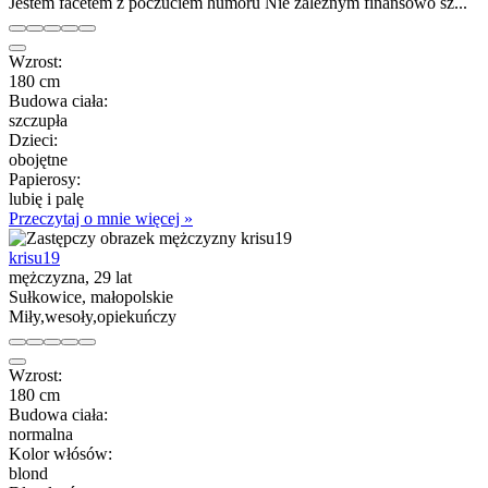
Jestem facetem z poczuciem humoru Nie zależnym finansowo sz...
Wzrost:
180 cm
Budowa ciała:
szczupła
Dzieci:
obojętne
Papierosy:
lubię i palę
Przeczytaj o mnie więcej »
krisu19
mężczyzna, 29 lat
Sułkowice, małopolskie
Miły,wesoły,opiekuńczy
Wzrost:
180 cm
Budowa ciała:
normalna
Kolor włósów:
blond