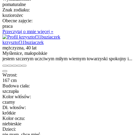
pomaturalne
Znak zodiaku:
koziorożec
Obecne zajęcie:
praca
Przeczytaj o mnie więcej »
krzysztof31buziaczek
mężczyzna, 40 lat
Myślenice, małopolskie
jestem szczerym uczciwym miłym wiernym towarzyski spokojny i...
Wzrost:
167 cm
Budowa ciała:
szczupła
Kolor włósów:
czarny
Dł. włosów:
krótkie
Kolor oczu:
niebieskie
Dzieci:
nie mam, chcę mieć