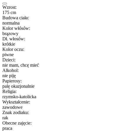
Wzrost:
175 cm
Budowa ciała:
normalna
Kolor włósów:
brązowy
Dł. włosów:
krótkie
Kolor oczu:
piwne
Dzieci:
nie mam, chcę mieć
Alkohol:
nie piję
Papierosy:
palę okazjonalnie
Religia:
rzymsko-katolicka
Wykształcenie:
zawodowe
Znak zodiaku:
rak
Obecne zajęcie:
praca