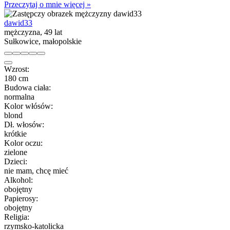
Przeczytaj o mnie więcej »
dawid33
mężczyzna, 49 lat
Sułkowice, małopolskie
Wzrost:
180 cm
Budowa ciała:
normalna
Kolor włósów:
blond
Dł. włosów:
krótkie
Kolor oczu:
zielone
Dzieci:
nie mam, chcę mieć
Alkohol:
obojętny
Papierosy:
obojętny
Religia:
rzymsko-katolicka