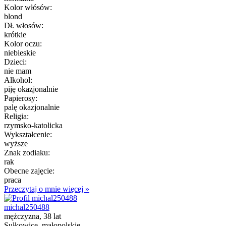
Kolor włósów:
blond
Dł. włosów:
krótkie
Kolor oczu:
niebieskie
Dzieci:
nie mam
Alkohol:
piję okazjonalnie
Papierosy:
palę okazjonalnie
Religia:
rzymsko-katolicka
Wykształcenie:
wyższe
Znak zodiaku:
rak
Obecne zajęcie:
praca
Przeczytaj o mnie więcej »
michal250488
mężczyzna, 38 lat
Sułkowice, małopolskie