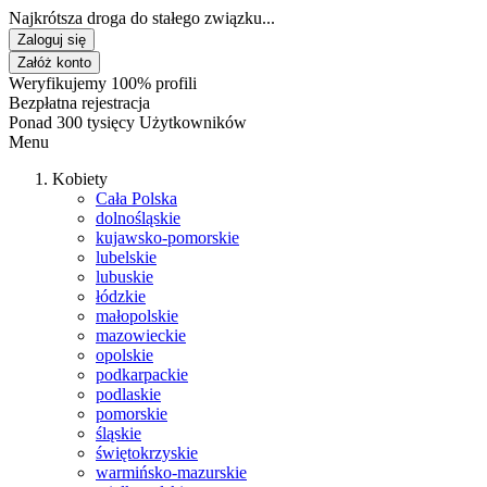
Najkrótsza droga do stałego związku...
Zaloguj się
Załóż konto
Weryfikujemy 100% profili
Bezpłatna rejestracja
Ponad 300 tysięcy Użytkowników
Menu
Kobiety
Cała Polska
dolnośląskie
kujawsko-pomorskie
lubelskie
lubuskie
łódzkie
małopolskie
mazowieckie
opolskie
podkarpackie
podlaskie
pomorskie
śląskie
świętokrzyskie
warmińsko-mazurskie