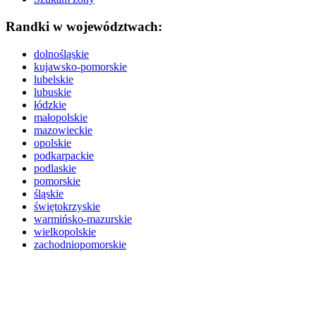
Randki w województwach:
dolnośląskie
kujawsko-pomorskie
lubelskie
lubuskie
łódzkie
małopolskie
mazowieckie
opolskie
podkarpackie
podlaskie
pomorskie
śląskie
świętokrzyskie
warmińsko-mazurskie
wielkopolskie
zachodniopomorskie