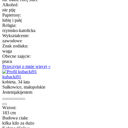
Alkohol:
nie piję
Papierosy:
lubię i palę
Religia:
rzymsko-katolicka
Wykształcenie:
zawodowe
Znak zodiaku:
waga
Obecne zajęcie:
praca
Przeczytaj o mnie więcej »
kubacki91
kobieta, 34 lata
Sułkowice, małopolskie
Jestemjakijestem
Wzrost:
183 cm
Budowa ciała:
kilka kilo za dużo