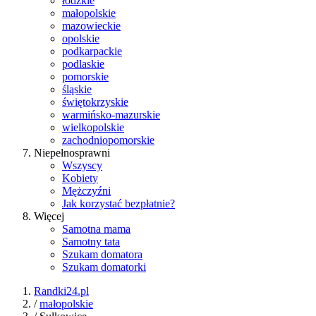
łódzkie
małopolskie
mazowieckie
opolskie
podkarpackie
podlaskie
pomorskie
śląskie
świętokrzyskie
warmińsko-mazurskie
wielkopolskie
zachodniopomorskie
Niepełnosprawni
Wszyscy
Kobiety
Mężczyźni
Jak korzystać bezpłatnie?
Więcej
Samotna mama
Samotny tata
Szukam domatora
Szukam domatorki
Randki24.pl
/
małopolskie