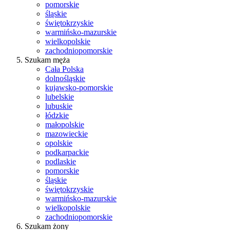
pomorskie
śląskie
świętokrzyskie
warmińsko-mazurskie
wielkopolskie
zachodniopomorskie
Szukam męża
Cała Polska
dolnośląskie
kujawsko-pomorskie
lubelskie
lubuskie
łódzkie
małopolskie
mazowieckie
opolskie
podkarpackie
podlaskie
pomorskie
śląskie
świętokrzyskie
warmińsko-mazurskie
wielkopolskie
zachodniopomorskie
Szukam żony