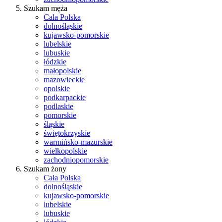
Szukam męża
Cała Polska
dolnośląskie
kujawsko-pomorskie
lubelskie
lubuskie
łódzkie
małopolskie
mazowieckie
opolskie
podkarpackie
podlaskie
pomorskie
śląskie
świętokrzyskie
warmińsko-mazurskie
wielkopolskie
zachodniopomorskie
Szukam żony
Cała Polska
dolnośląskie
kujawsko-pomorskie
lubelskie
lubuskie