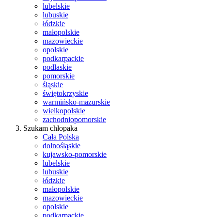
lubelskie
lubuskie
łódzkie
małopolskie
mazowieckie
opolskie
podkarpackie
podlaskie
pomorskie
śląskie
świętokrzyskie
warmińsko-mazurskie
wielkopolskie
zachodniopomorskie
Szukam chłopaka
Cała Polska
dolnośląskie
kujawsko-pomorskie
lubelskie
lubuskie
łódzkie
małopolskie
mazowieckie
opolskie
podkarpackie