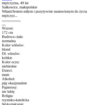
mężczyzna, 49 lat
Sułkowice, małopolskie
Witam!Jestem miłym i pozytywnie nastawionym do życia
mężczyz...
Wzrost:
172 cm
Budowa ciała:
normalna
Kolor włósów:
blond
Dł. włosów:
krótkie
Kolor oczu:
niebieskie
Dzieci:
mam
Alkohol:
piję okazjonalnie
Papierosy:
nie lubię
Religia:
rzymsko-katolicka
Wykształcenie: