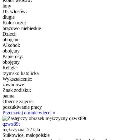
Kolor włósów:
inny
Dł. włosów:
długie
Kolor oczu:
brązowo-niebieskie
Dzieci:
obojętne
Alkohol:
obojętny
Papierosy:
obojętny
Religia:
rzymsko-katolicka
Wykształcenie:
zawodowe
Znak zodiaku:
panna
Obecne zajęcie:
poszukiwanie pracy
Przeczytaj o mnie więcej »
qzwx89t
mężczyzna, 52 lata
Sułkowice, małopolskie