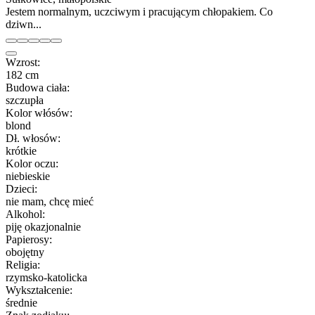
Jestem normalnym, uczciwym i pracującym chłopakiem. Co
dziwn...
Wzrost:
182 cm
Budowa ciała:
szczupła
Kolor włósów:
blond
Dł. włosów:
krótkie
Kolor oczu:
niebieskie
Dzieci:
nie mam, chcę mieć
Alkohol:
piję okazjonalnie
Papierosy:
obojętny
Religia:
rzymsko-katolicka
Wykształcenie:
średnie