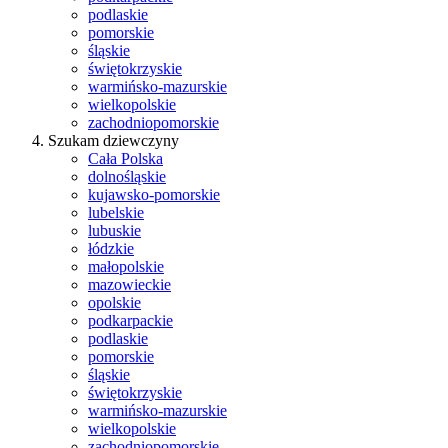
podlaskie
pomorskie
śląskie
świętokrzyskie
warmińsko-mazurskie
wielkopolskie
zachodniopomorskie
Szukam dziewczyny
Cała Polska
dolnośląskie
kujawsko-pomorskie
lubelskie
lubuskie
łódzkie
małopolskie
mazowieckie
opolskie
podkarpackie
podlaskie
pomorskie
śląskie
świętokrzyskie
warmińsko-mazurskie
wielkopolskie
zachodniopomorskie