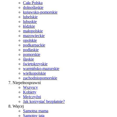
Cała Polska
dolnośląskie
kujawsko-pomorskie
lubelskie
lubuskie
łódzkie
małopolskie
mazowieckie
opolskie
podkarpackie
podlaskie
pomorskie
śląskie
świętokrzyskie
warmińsko-mazurskie
wielkopolskie
zachodniopomorskie
Niepełnosprawni
Wszyscy
Kobiety
Mężczyźni
Jak korzystać bezpłatnie?
Więcej
Samotna mama
Samotny tata