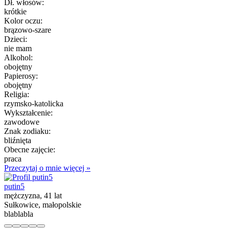
Dł. włosów:
krótkie
Kolor oczu:
brązowo-szare
Dzieci:
nie mam
Alkohol:
obojętny
Papierosy:
obojętny
Religia:
rzymsko-katolicka
Wykształcenie:
zawodowe
Znak zodiaku:
bliźnięta
Obecne zajęcie:
praca
Przeczytaj o mnie więcej »
putin5
mężczyzna, 41 lat
Sułkowice, małopolskie
blablabla